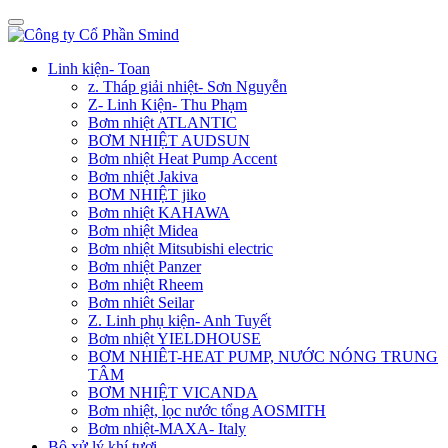
Linh kiện- Toan
z. Tháp giải nhiệt- Sơn Nguyễn
Z- Linh Kiện- Thu Phạm
Bơm nhiệt ATLANTIC
BƠM NHIỆT AUDSUN
Bơm nhiệt Heat Pump Accent
Bơm nhiệt Jakiva
BƠM NHIỆT jiko
Bơm nhiệt KAHAWA
Bơm nhiệt Midea
Bơm nhiệt Mitsubishi electric
Bơm nhiệt Panzer
Bơm nhiệt Rheem
Bơm nhiêt Seilar
Z. Linh phụ kiện- Anh Tuyết
Bơm nhiệt YIELDHOUSE
BƠM NHIÊT-HEAT PUMP, NƯỚC NÓNG TRUNG
TÂM
BƠM NHIỆT VICANDA
Bơm nhiệt, lọc nước tổng AOSMITH
Bơm nhiệt-MAXA- Italy
Bộ xử lý khí tươi