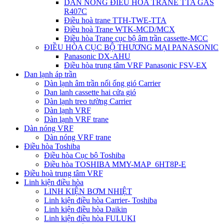
DÀN NÓNG ĐIỀU HÒA TRANE TTA GAS
R407C
Điều hoà trane TTH-TWE-TTA
Điều hoà Trane WTK-MCD/MCX
Điều hòa Trane cục bộ âm trần cassette-MCC
ĐIỀU HÒA CỤC BỘ THƯƠNG MẠI PANASONIC
Panasonic DX-AHU
Điều hòa trung tâm VRF Panasonic FSV-EX
Dan lạnh áp trần
Dàn lạnh âm trần nối ống gió Carrier
Dan lanh cassette hai cửa gió
Dàn lạnh treo tường Carrier
Dàn lạnh VRF
Dàn lạnh VRF trane
Dàn nóng VRF
Dàn nóng VRF trane
Điều hòa Toshiba
Điều hòa Cục bộ Toshiba
Điều hòa TOSHIBA MMY-MAP_6HT8P-E
Điều hoà trung tâm VRF
Linh kiện điều hòa
LINH KIỆN BƠM NHIỆT
Linh kiện điều hòa Carrier- Toshiba
Linh kiện điều hòa Daikin
Linh kiện điều hòa FULUKI