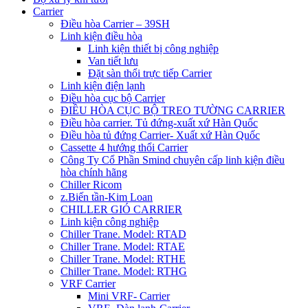
Carrier
Điều hòa Carrier – 39SH
Linh kiện điều hòa
Linh kiện thiết bị công nghiệp
Van tiết lưu
Đặt sàn thổi trực tiếp Carrier
Linh kiện điện lạnh
Điều hòa cục bộ Carrier
ĐIỀU HÒA CỤC BỘ TREO TƯỜNG CARRIER
Điều hòa carrier. Tủ đứng-xuất xứ Hàn Quốc
Điều hòa tủ đứng Carrier- Xuất xứ Hàn Quốc
Cassette 4 hướng thổi Carrier
Công Ty Cổ Phần Smind chuyên cấp linh kiện điều
hòa chính hãng
Chiller Ricom
z.Biến tần-Kim Loan
CHILLER GIÓ CARRIER
Linh kiện công nghiệp
Chiller Trane. Model: RTAD
Chiller Trane. Model: RTAE
Chiller Trane. Model: RTHE
Chiller Trane. Model: RTHG
VRF Carrier
Mini VRF- Carrier