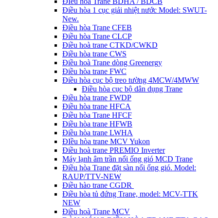
ĐIều hòa Trane BDHA / BDCB
Điều hòa 1 cục giải nhiệt nước Model: SWUT-
New.
Điều hòa Trane CFEB
Điều hòa Trane CLCP
Điều hoà trane CTKD/CWKD
Điều hòa trane CWS
Điều hoà Trane dòng Greenergy
Điều hòa trane FWC
Điều hòa cục bộ treo tường 4MCW/4MWW
Điều hòa cục bộ dân dụng Trane
Điều hòa trane FWDP
Điều hòa trane HFCA
Điều hòa Trane HFCF
Điều hòa trane HFWB
Điều hòa trane LWHA
ĐIều hòa trane MCV Yukon
Điều hoà trane PREMIO Inverter
Máy lạnh âm trần nối ống gió MCD Trane
Điều hòa Trane đặt sàn nối ống gió. Model:
RAUP/TTV-NEW
Điều hào trane CGDR
Điều hòa tủ đứng Trane, model: MCV-TTK
NEW
Điều hoà Trane MCV