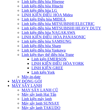
Linh kiện điều hòa Hisense
Linh kiện điều hòa Hitachi
Linh kiện điều hòa LG
LINH KIỆN ĐIỀU HÒA Midea
Linh kiện Điều hòa MIDEA
Linh kiện điều hòa MITSUBISHI ELECTRIC
Linh kiện điều hòa MITSUBISHI HEAVY DUTY
Linh kiện điều hòa NAGAKAWA
LINH KIỆN ĐIỀU HÒA PANASONIC
Linh kiện điều hòa SAMSUNG
Linh kiện điều hòa Sharp
Linh kiện điều hòa Yaskawa
Linh kiện thay thế điều hòa Trane
Linh kiện EMERSON
LINH KIỆN ĐIỀU HÒA YORK
LINH KIỆN GREE
Linh kiện York
Máy-in-date
MÁY ĐÓNG GÓI
MÁY SẤY LẠNH
MAY SÂY LANH CŨ
Máy sấy lạnh Hai Tấn
Linh kiện máy lạnh
Máy sấy lạnh SUNSAY
Máy sấy lanh TAKUDO