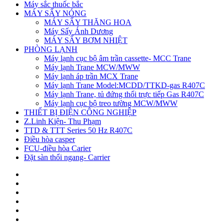
Máy sắc thuốc bắc
MÁY SẤY NÓNG
MÁY SẤY THĂNG HOA
Máy Sấy Ánh Dương
MÁY SẤY BƠM NHIỆT
PHÒNG LẠNH
Máy lạnh cục bộ âm trần cassette- MCC Trane
Máy lạnh Trane MCW/MWW
Máy lạnh áp trần MCX Trane
Máy lạnh Trane Model:MCDD/TTKD-gas R407C
Máy lạnh Trane, tủ đứng thổi trực tiếp Gas R407C
Máy lạnh cục bộ treo tường MCW/MWW
THIẾT BỊ ĐIỆN CÔNG NGHIỆP
Z.Linh Kiện- Thu Phạm
TTD & TTT Series 50 Hz R407C
Điều hòa casper
FCU-điều hòa Carier
Đặt sàn thổi ngang- Carrier