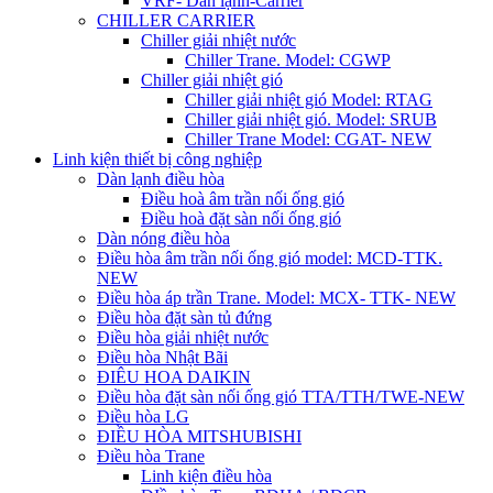
VRF- Dàn lạnh-Carrier
CHILLER CARRIER
Chiller giải nhiệt nước
Chiller Trane. Model: CGWP
Chiller giải nhiệt gió
Chiller giải nhiệt gió Model: RTAG
Chiller giải nhiệt gió. Model: SRUB
Chiller Trane Model: CGAT- NEW
Linh kiện thiết bị công nghiệp
Dàn lạnh điều hòa
Điều hoà âm trần nối ống gió
Điều hoà đặt sàn nối ống gió
Dàn nóng điều hòa
Điều hòa âm trần nối ống gió model: MCD-TTK.
NEW
Điều hòa áp trần Trane. Model: MCX- TTK- NEW
Điều hòa đặt sàn tủ đứng
Điều hòa giải nhiệt nước
Điều hòa Nhật Bãi
ĐIÊU HOA DAIKIN
Điều hòa đặt sàn nối ống gió TTA/TTH/TWE-NEW
Điều hòa LG
ĐIỀU HÒA MITSHUBISHI
Điều hòa Trane
Linh kiện điều hòa