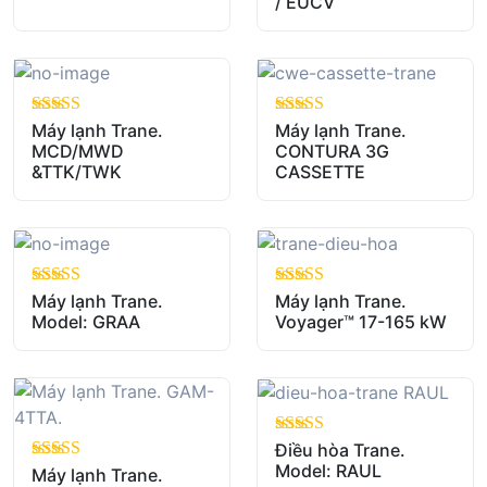
/ EUCV
out of 5
Máy lạnh Trane.
out of 5
Máy lạnh Trane.
MCD/MWD
CONTURA 3G
&TTK/TWK
CASSETTE
out of 5
Máy lạnh Trane.
out of 5
Máy lạnh Trane.
Model: GRAA
Voyager™ 17-165 kW
out of 5
Điều hòa Trane.
Model: RAUL
out of 5
Máy lạnh Trane.