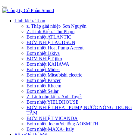
Linh kiện- Toan
z. Tháp giải nhiệt- Sơn Nguyễn
Z- Linh Kiện- Thu Phạm
Bơm nhiệt ATLANTIC
BƠM NHIỆT AUDSUN
Bơm nhiệt Heat Pump Accent
Bơm nhiệt Jakiva
BƠM NHIỆT jiko
Bơm nhiệt KAHAWA
Bơm nhiệt Midea
Bơm nhiệt Mitsubishi electric
Bơm nhiệt Panzer
Bơm nhiệt Rheem
Bơm nhiêt Seilar
Z. Linh phụ kiện- Anh Tuyết
Bơm nhiệt YIELDHOUSE
BƠM NHIÊT-HEAT PUMP, NƯỚC NÓNG TRUNG
TÂM
BƠM NHIỆT VICANDA
Bơm nhiệt, lọc nước tổng AOSMITH
Bơm nhiệt-MAXA- Italy
Bộ xử lý khí tươi