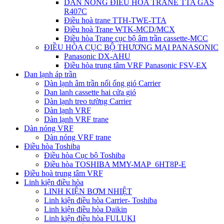
DÀN NÓNG ĐIỀU HÒA TRANE TTA GAS
R407C
Điều hoà trane TTH-TWE-TTA
Điều hoà Trane WTK-MCD/MCX
Điều hòa Trane cục bộ âm trần cassette-MCC
ĐIỀU HÒA CỤC BỘ THƯƠNG MẠI PANASONIC
Panasonic DX-AHU
Điều hòa trung tâm VRF Panasonic FSV-EX
Dan lạnh áp trần
Dàn lạnh âm trần nối ống gió Carrier
Dan lanh cassette hai cửa gió
Dàn lạnh treo tường Carrier
Dàn lạnh VRF
Dàn lạnh VRF trane
Dàn nóng VRF
Dàn nóng VRF trane
Điều hòa Toshiba
Điều hòa Cục bộ Toshiba
Điều hòa TOSHIBA MMY-MAP_6HT8P-E
Điều hoà trung tâm VRF
Linh kiện điều hòa
LINH KIỆN BƠM NHIỆT
Linh kiện điều hòa Carrier- Toshiba
Linh kiện điều hòa Daikin
Linh kiện điều hòa FULUKI