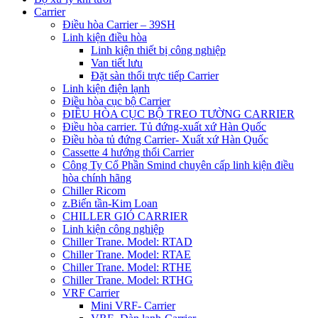
Carrier
Điều hòa Carrier – 39SH
Linh kiện điều hòa
Linh kiện thiết bị công nghiệp
Van tiết lưu
Đặt sàn thổi trực tiếp Carrier
Linh kiện điện lạnh
Điều hòa cục bộ Carrier
ĐIỀU HÒA CỤC BỘ TREO TƯỜNG CARRIER
Điều hòa carrier. Tủ đứng-xuất xứ Hàn Quốc
Điều hòa tủ đứng Carrier- Xuất xứ Hàn Quốc
Cassette 4 hướng thổi Carrier
Công Ty Cổ Phần Smind chuyên cấp linh kiện điều
hòa chính hãng
Chiller Ricom
z.Biến tần-Kim Loan
CHILLER GIÓ CARRIER
Linh kiện công nghiệp
Chiller Trane. Model: RTAD
Chiller Trane. Model: RTAE
Chiller Trane. Model: RTHE
Chiller Trane. Model: RTHG
VRF Carrier
Mini VRF- Carrier