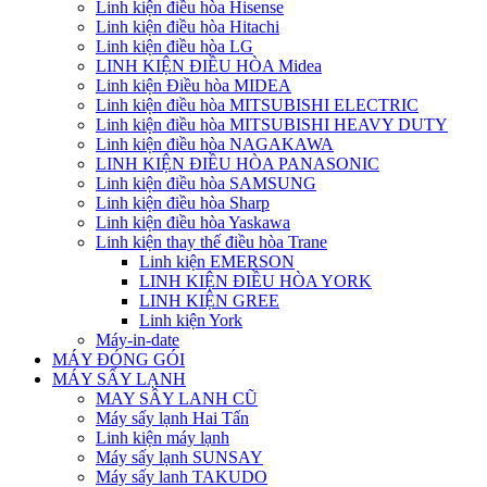
Linh kiện điều hòa Hisense
Linh kiện điều hòa Hitachi
Linh kiện điều hòa LG
LINH KIỆN ĐIỀU HÒA Midea
Linh kiện Điều hòa MIDEA
Linh kiện điều hòa MITSUBISHI ELECTRIC
Linh kiện điều hòa MITSUBISHI HEAVY DUTY
Linh kiện điều hòa NAGAKAWA
LINH KIỆN ĐIỀU HÒA PANASONIC
Linh kiện điều hòa SAMSUNG
Linh kiện điều hòa Sharp
Linh kiện điều hòa Yaskawa
Linh kiện thay thế điều hòa Trane
Linh kiện EMERSON
LINH KIỆN ĐIỀU HÒA YORK
LINH KIỆN GREE
Linh kiện York
Máy-in-date
MÁY ĐÓNG GÓI
MÁY SẤY LẠNH
MAY SÂY LANH CŨ
Máy sấy lạnh Hai Tấn
Linh kiện máy lạnh
Máy sấy lạnh SUNSAY
Máy sấy lanh TAKUDO