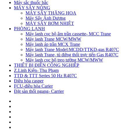
Máy sắc thuốc bắc
MÁY SẤY NÓNG
MÁY SẤY THĂNG HOA
Máy Sấy Ánh Dương
MÁY SẤY BƠM NHIỆT
PHÒNG LẠNH
Máy lạnh cục bộ âm trần cassette- MCC Trane
Máy lạnh Trane MCW/MWW
Máy lạnh áp trần MCX Trane
Máy lạnh Trane Model:MCDD/TTKD-gas R407C
Máy lạnh Trane, tủ đứng thổi trực tiếp Gas R407C
Máy lạnh cục bộ treo tường MCW/MWW
THIẾT BỊ ĐIỆN CÔNG NGHIỆP
Z.Linh Kiện- Thu Phạm
TTD & TTT Series 50 Hz R407C
Điều hòa casper
FCU-điều hòa Carier
Đặt sàn thổi ngang- Carrier