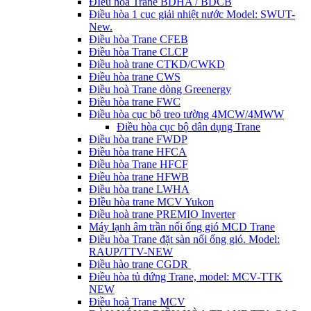
ĐIều hòa Trane BDHA / BDCB
Điều hòa 1 cục giải nhiệt nước Model: SWUT-
New.
Điều hòa Trane CFEB
Điều hòa Trane CLCP
Điều hoà trane CTKD/CWKD
Điều hòa trane CWS
Điều hoà Trane dòng Greenergy
Điều hòa trane FWC
Điều hòa cục bộ treo tường 4MCW/4MWW
Điều hòa cục bộ dân dụng Trane
Điều hòa trane FWDP
Điều hòa trane HFCA
Điều hòa Trane HFCF
Điều hòa trane HFWB
Điều hòa trane LWHA
ĐIều hòa trane MCV Yukon
Điều hoà trane PREMIO Inverter
Máy lạnh âm trần nối ống gió MCD Trane
Điều hòa Trane đặt sàn nối ống gió. Model:
RAUP/TTV-NEW
Điều hào trane CGDR
Điều hòa tủ đứng Trane, model: MCV-TTK
NEW
Điều hoà Trane MCV