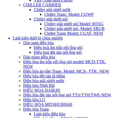
VRF- Dàn lạnh-Carrier
CHILLER CARRIER
Chiller giải nhiệt nước
Chiller Trane. Model: CGWP
Chiller giải nhiệt gió
Chiller giải nhiệt gió Model: RTAG
Chiller giải nhiệt gió. Model: SRUB
Chiller Trane Model: CGAT- NEW
Linh kiện thiết bị công nghiệp
Dàn lạnh điều hòa
Điều hoà âm trần nối ống gió
Điều hoà đặt sàn nối ống gió
Dàn nóng điều hòa
Điều hòa âm trần nối ống gió model: MCD-TTK.
NEW
Điều hòa áp trần Trane. Model: MCX- TTK- NEW
Điều hòa đặt sàn tủ đứng
Điều hòa giải nhiệt nước
Điều hòa Nhật Bãi
ĐIÊU HOA DAIKIN
Điều hòa đặt sàn nối ống gió TTA/TTH/TWE-NEW
Điều hòa LG
ĐIỀU HÒA MITSHUBISHI
Điều hòa Trane
Linh kiện điều hòa