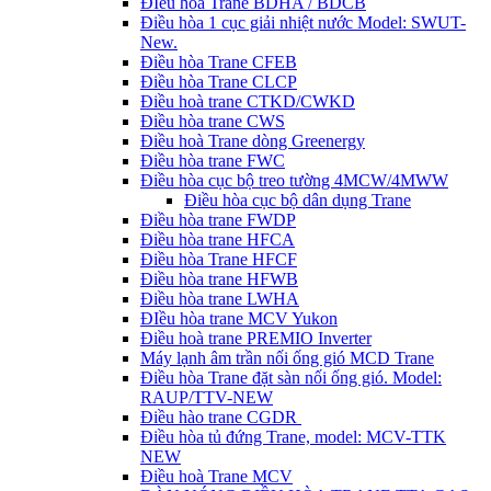
ĐIều hòa Trane BDHA / BDCB
Điều hòa 1 cục giải nhiệt nước Model: SWUT-
New.
Điều hòa Trane CFEB
Điều hòa Trane CLCP
Điều hoà trane CTKD/CWKD
Điều hòa trane CWS
Điều hoà Trane dòng Greenergy
Điều hòa trane FWC
Điều hòa cục bộ treo tường 4MCW/4MWW
Điều hòa cục bộ dân dụng Trane
Điều hòa trane FWDP
Điều hòa trane HFCA
Điều hòa Trane HFCF
Điều hòa trane HFWB
Điều hòa trane LWHA
ĐIều hòa trane MCV Yukon
Điều hoà trane PREMIO Inverter
Máy lạnh âm trần nối ống gió MCD Trane
Điều hòa Trane đặt sàn nối ống gió. Model:
RAUP/TTV-NEW
Điều hào trane CGDR
Điều hòa tủ đứng Trane, model: MCV-TTK
NEW
Điều hoà Trane MCV