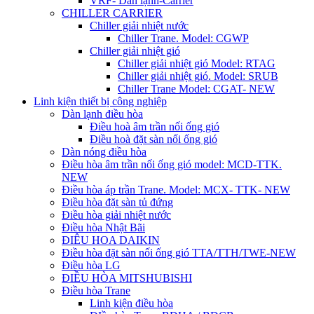
VRF- Dàn lạnh-Carrier
CHILLER CARRIER
Chiller giải nhiệt nước
Chiller Trane. Model: CGWP
Chiller giải nhiệt gió
Chiller giải nhiệt gió Model: RTAG
Chiller giải nhiệt gió. Model: SRUB
Chiller Trane Model: CGAT- NEW
Linh kiện thiết bị công nghiệp
Dàn lạnh điều hòa
Điều hoà âm trần nối ống gió
Điều hoà đặt sàn nối ống gió
Dàn nóng điều hòa
Điều hòa âm trần nối ống gió model: MCD-TTK.
NEW
Điều hòa áp trần Trane. Model: MCX- TTK- NEW
Điều hòa đặt sàn tủ đứng
Điều hòa giải nhiệt nước
Điều hòa Nhật Bãi
ĐIÊU HOA DAIKIN
Điều hòa đặt sàn nối ống gió TTA/TTH/TWE-NEW
Điều hòa LG
ĐIỀU HÒA MITSHUBISHI
Điều hòa Trane
Linh kiện điều hòa