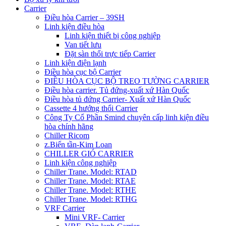
Carrier
Điều hòa Carrier – 39SH
Linh kiện điều hòa
Linh kiện thiết bị công nghiệp
Van tiết lưu
Đặt sàn thổi trực tiếp Carrier
Linh kiện điện lạnh
Điều hòa cục bộ Carrier
ĐIỀU HÒA CỤC BỘ TREO TƯỜNG CARRIER
Điều hòa carrier. Tủ đứng-xuất xứ Hàn Quốc
Điều hòa tủ đứng Carrier- Xuất xứ Hàn Quốc
Cassette 4 hướng thổi Carrier
Công Ty Cổ Phần Smind chuyên cấp linh kiện điều
hòa chính hãng
Chiller Ricom
z.Biến tần-Kim Loan
CHILLER GIÓ CARRIER
Linh kiện công nghiệp
Chiller Trane. Model: RTAD
Chiller Trane. Model: RTAE
Chiller Trane. Model: RTHE
Chiller Trane. Model: RTHG
VRF Carrier
Mini VRF- Carrier