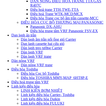
DÀN NÓNG ĐIỀU HÒA TRANE TTA GAS
R407C
Điều hoà trane TTH-TWE-TTA
Điều hoà Trane WTK-MCD/MCX
Điều hòa Trane cục bộ âm trần cassette-MCC
ĐIỀU HÒA CỤC BỘ THƯƠNG MẠI PANASONIC
Panasonic DX-AHU
Điều hòa trung tâm VRF Panasonic FSV-EX
Dan lạnh áp trần
Dàn lạnh âm trần nối ống gió Carrier
Dan lanh cassette hai cửa gió
Dàn lạnh treo tường Carrier
Dàn lạnh VRF
Dàn lạnh VRF trane
Dàn nóng VRF
Dàn nóng VRF trane
Điều hòa Toshiba
Điều hòa Cục bộ Toshiba
Điều hòa TOSHIBA MMY-MAP_6HT8P-E
Điều hoà trung tâm VRF
Linh kiện điều hòa
LINH KIỆN BƠM NHIỆT
Linh kiện điều hòa Carrier- Toshiba
Linh kiện điều hòa Daikin
Linh kiện điều hòa FULUKI