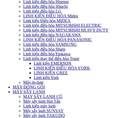
Linh kiện điều hòa Hisense
Linh kiện điều hòa Hitachi
Linh kiện điều hòa LG
LINH KIỆN ĐIỀU HÒA Midea
Linh kiện Điều hòa MIDEA
Linh kiện điều hòa MITSUBISHI ELECTRIC
Linh kiện điều hòa MITSUBISHI HEAVY DUTY
Linh kiện điều hòa NAGAKAWA
LINH KIỆN ĐIỀU HÒA PANASONIC
Linh kiện điều hòa SAMSUNG
Linh kiện điều hòa Sharp
Linh kiện điều hòa Yaskawa
Linh kiện thay thế điều hòa Trane
Linh kiện EMERSON
LINH KIỆN ĐIỀU HÒA YORK
LINH KIỆN GREE
Linh kiện York
Máy-in-date
MÁY ĐÓNG GÓI
MÁY SẤY LẠNH
MAY SÂY LANH CŨ
Máy sấy lạnh Hai Tấn
Linh kiện máy lạnh
Máy sấy lạnh SUNSAY
Máy sấy lanh TAKUDO