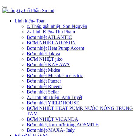
Linh kiện- Toan
z. Tháp giải nhiệt- Sơn Nguyễn
Z- Linh Kiện- Thu Phạm
Bơm nhiệt ATLANTIC
BƠM NHIỆT AUDSUN
Bơm nhiệt Heat Pump Accent
Bơm nhiệt Jakiva
BƠM NHIỆT jiko
Bơm nhiệt KAHAWA
Bơm nhiệt Midea
Bơm nhiệt Mitsubishi electric
Bơm nhiệt Panzer
Bơm nhiệt Rheem
Bơm nhiêt Seilar
Z. Linh phụ kiện- Anh Tuyết
Bơm nhiệt YIELDHOUSE
BƠM NHIÊT-HEAT PUMP, NƯỚC NÓNG TRUNG
TÂM
BƠM NHIỆT VICANDA
Bơm nhiệt, lọc nước tổng AOSMITH
Bơm nhiệt-MAXA- Italy
Bộ xử lý khí tươi