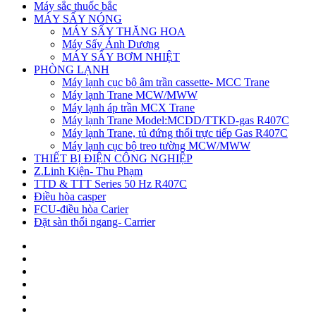
Máy sắc thuốc bắc
MÁY SẤY NÓNG
MÁY SẤY THĂNG HOA
Máy Sấy Ánh Dương
MÁY SẤY BƠM NHIỆT
PHÒNG LẠNH
Máy lạnh cục bộ âm trần cassette- MCC Trane
Máy lạnh Trane MCW/MWW
Máy lạnh áp trần MCX Trane
Máy lạnh Trane Model:MCDD/TTKD-gas R407C
Máy lạnh Trane, tủ đứng thổi trực tiếp Gas R407C
Máy lạnh cục bộ treo tường MCW/MWW
THIẾT BỊ ĐIỆN CÔNG NGHIỆP
Z.Linh Kiện- Thu Phạm
TTD & TTT Series 50 Hz R407C
Điều hòa casper
FCU-điều hòa Carier
Đặt sàn thổi ngang- Carrier