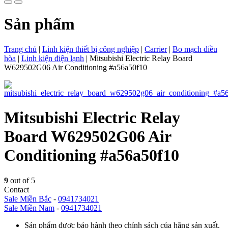
Sản phẩm
Trang chủ
|
Linh kiện thiết bị công nghiệp
|
Carrier
|
Bo mạch điều
hòa
|
Linh kiện điện lạnh
|
Mitsubishi Electric Relay Board
W629502G06 Air Conditioning #a56a50f10
Mitsubishi Electric Relay
Board W629502G06 Air
Conditioning #a56a50f10
9
out of 5
Contact
Sale Miền Bắc
-
0941734021
Sale Miền Nam
-
0941734021
Sản phẩm được bảo hành theo chính sách của hãng sản xuất.