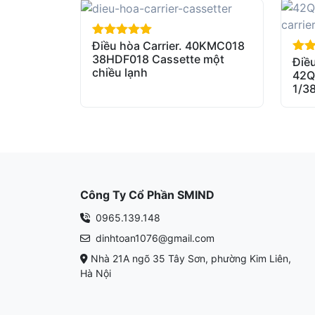
Điều hòa Carrier. 40KMC018
out of 5
38HDF018 Cassette một
Điều
out 
chiều lạnh
42Q
1/3
Công Ty Cổ Phần SMIND
0965.139.148
dinhtoan1076@gmail.com
Nhà 21A ngõ 35 Tây Sơn, phường Kim Liên,
Hà Nội