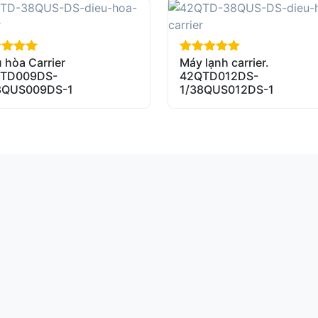
 hòa Carrier
Máy lạnh carrier.
of 5
out of 5
TD009DS-
42QTD012DS-
8QUS009DS-1
1/38QUS012DS-1