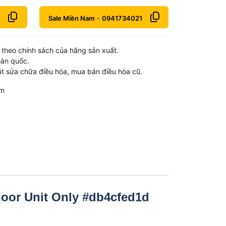
Sale Miền Nam
-
0941734021
theo chính sách của hãng sản xuất.
oàn quốc.
t sửa chữa điều hòa, mua bán điều hòa cũ.
om
door Unit Only #db4cfed1d