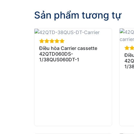
Sản phẩm tương tự
Điều hòa Carrier cassette
out of 5
42QTD060DS-
Điều
out 
1/38QUS060DT-1
42Q
1/3