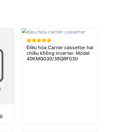
Điều hòa Carrier cassetter hai
out of 5
chiều không inverter. Model
40KMQ030/38QRF030
40