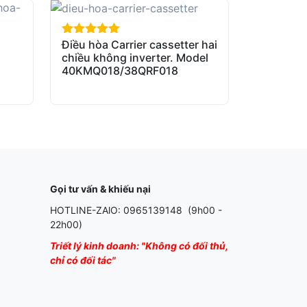
Điều hòa Carrier cassetter hai
out of 5
chiều không inverter. Model
40KMQ018/38QRF018
Gọi tư vấn & khiếu nại
HOTLINE-ZAlO: 0965139148 (9h00 -
22h00)
Triết lý kinh doanh: "Không có đối thủ,
chỉ có đối tác"