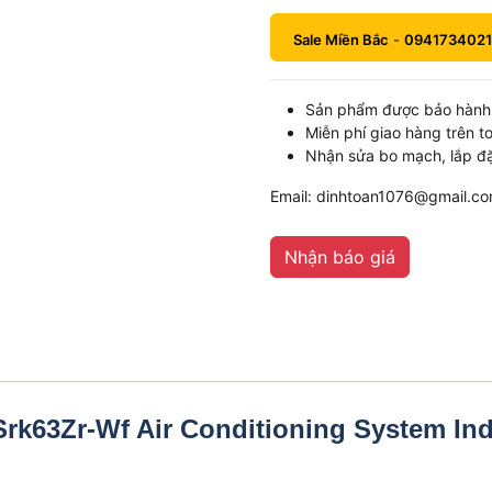
Sale Miền Bắc
-
0941734021
Sản phẩm được bảo hành 
Miễn phí giao hàng trên t
Nhận sửa bo mạch, lắp đặ
Email: dinhtoan1076@gmail.c
Nhận báo giá
 Srk63Zr-Wf Air Conditioning System In