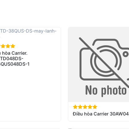
 hòa Carrier.
of 5
TD048DS-
8QUS048DS-1
Điều hòa Carrier 30AW0
out of 5