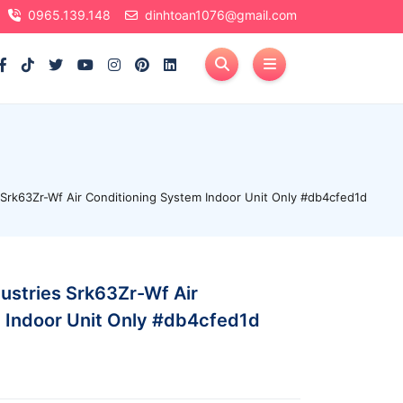
0965.139.148
dinhtoan1076@gmail.com
 Srk63Zr-Wf Air Conditioning System Indoor Unit Only #db4cfed1d
ustries Srk63Zr-Wf Air
 Indoor Unit Only #db4cfed1d