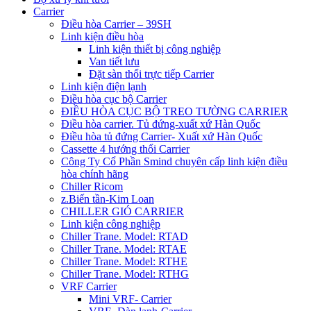
Carrier
Điều hòa Carrier – 39SH
Linh kiện điều hòa
Linh kiện thiết bị công nghiệp
Van tiết lưu
Đặt sàn thổi trực tiếp Carrier
Linh kiện điện lạnh
Điều hòa cục bộ Carrier
ĐIỀU HÒA CỤC BỘ TREO TƯỜNG CARRIER
Điều hòa carrier. Tủ đứng-xuất xứ Hàn Quốc
Điều hòa tủ đứng Carrier- Xuất xứ Hàn Quốc
Cassette 4 hướng thổi Carrier
Công Ty Cổ Phần Smind chuyên cấp linh kiện điều
hòa chính hãng
Chiller Ricom
z.Biến tần-Kim Loan
CHILLER GIÓ CARRIER
Linh kiện công nghiệp
Chiller Trane. Model: RTAD
Chiller Trane. Model: RTAE
Chiller Trane. Model: RTHE
Chiller Trane. Model: RTHG
VRF Carrier
Mini VRF- Carrier