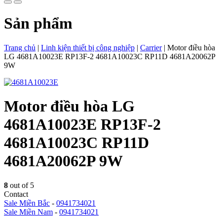
Sản phẩm
Trang chủ
|
Linh kiện thiết bị công nghiệp
|
Carrier
|
Motor điều hòa
LG 4681A10023E RP13F-2 4681A10023C RP11D 4681A20062P
9W
Motor điều hòa LG
4681A10023E RP13F-2
4681A10023C RP11D
4681A20062P 9W
8
out of 5
Contact
Sale Miền Bắc
-
0941734021
Sale Miền Nam
-
0941734021