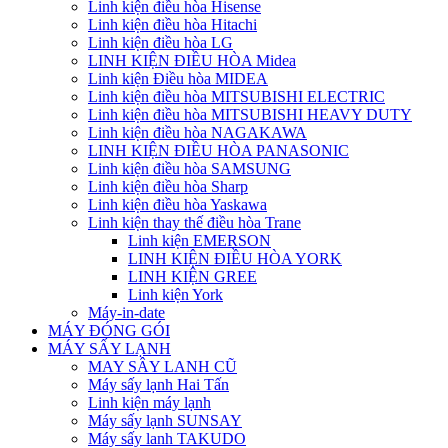
Linh kiện điều hòa Hisense
Linh kiện điều hòa Hitachi
Linh kiện điều hòa LG
LINH KIỆN ĐIỀU HÒA Midea
Linh kiện Điều hòa MIDEA
Linh kiện điều hòa MITSUBISHI ELECTRIC
Linh kiện điều hòa MITSUBISHI HEAVY DUTY
Linh kiện điều hòa NAGAKAWA
LINH KIỆN ĐIỀU HÒA PANASONIC
Linh kiện điều hòa SAMSUNG
Linh kiện điều hòa Sharp
Linh kiện điều hòa Yaskawa
Linh kiện thay thế điều hòa Trane
Linh kiện EMERSON
LINH KIỆN ĐIỀU HÒA YORK
LINH KIỆN GREE
Linh kiện York
Máy-in-date
MÁY ĐÓNG GÓI
MÁY SẤY LẠNH
MAY SÂY LANH CŨ
Máy sấy lạnh Hai Tấn
Linh kiện máy lạnh
Máy sấy lạnh SUNSAY
Máy sấy lanh TAKUDO