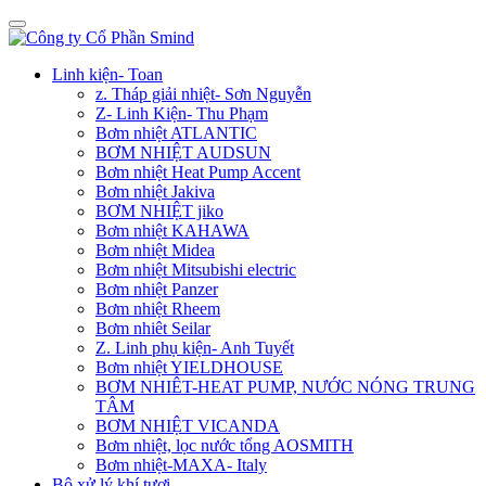
Linh kiện- Toan
z. Tháp giải nhiệt- Sơn Nguyễn
Z- Linh Kiện- Thu Phạm
Bơm nhiệt ATLANTIC
BƠM NHIỆT AUDSUN
Bơm nhiệt Heat Pump Accent
Bơm nhiệt Jakiva
BƠM NHIỆT jiko
Bơm nhiệt KAHAWA
Bơm nhiệt Midea
Bơm nhiệt Mitsubishi electric
Bơm nhiệt Panzer
Bơm nhiệt Rheem
Bơm nhiêt Seilar
Z. Linh phụ kiện- Anh Tuyết
Bơm nhiệt YIELDHOUSE
BƠM NHIÊT-HEAT PUMP, NƯỚC NÓNG TRUNG
TÂM
BƠM NHIỆT VICANDA
Bơm nhiệt, lọc nước tổng AOSMITH
Bơm nhiệt-MAXA- Italy
Bộ xử lý khí tươi