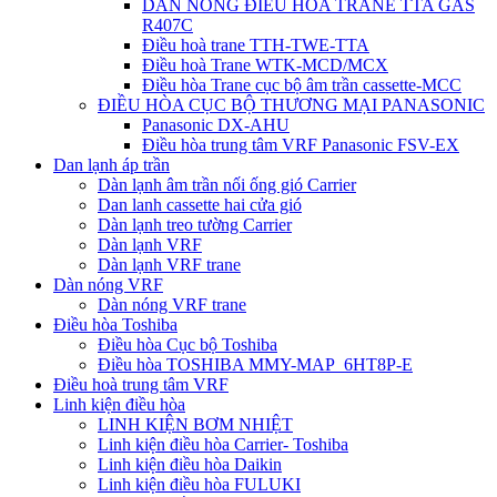
DÀN NÓNG ĐIỀU HÒA TRANE TTA GAS
R407C
Điều hoà trane TTH-TWE-TTA
Điều hoà Trane WTK-MCD/MCX
Điều hòa Trane cục bộ âm trần cassette-MCC
ĐIỀU HÒA CỤC BỘ THƯƠNG MẠI PANASONIC
Panasonic DX-AHU
Điều hòa trung tâm VRF Panasonic FSV-EX
Dan lạnh áp trần
Dàn lạnh âm trần nối ống gió Carrier
Dan lanh cassette hai cửa gió
Dàn lạnh treo tường Carrier
Dàn lạnh VRF
Dàn lạnh VRF trane
Dàn nóng VRF
Dàn nóng VRF trane
Điều hòa Toshiba
Điều hòa Cục bộ Toshiba
Điều hòa TOSHIBA MMY-MAP_6HT8P-E
Điều hoà trung tâm VRF
Linh kiện điều hòa
LINH KIỆN BƠM NHIỆT
Linh kiện điều hòa Carrier- Toshiba
Linh kiện điều hòa Daikin
Linh kiện điều hòa FULUKI