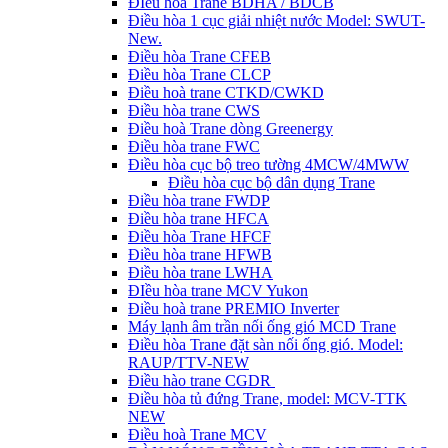
ĐIều hòa Trane BDHA / BDCB
Điều hòa 1 cục giải nhiệt nước Model: SWUT-
New.
Điều hòa Trane CFEB
Điều hòa Trane CLCP
Điều hoà trane CTKD/CWKD
Điều hòa trane CWS
Điều hoà Trane dòng Greenergy
Điều hòa trane FWC
Điều hòa cục bộ treo tường 4MCW/4MWW
Điều hòa cục bộ dân dụng Trane
Điều hòa trane FWDP
Điều hòa trane HFCA
Điều hòa Trane HFCF
Điều hòa trane HFWB
Điều hòa trane LWHA
ĐIều hòa trane MCV Yukon
Điều hoà trane PREMIO Inverter
Máy lạnh âm trần nối ống gió MCD Trane
Điều hòa Trane đặt sàn nối ống gió. Model:
RAUP/TTV-NEW
Điều hào trane CGDR
Điều hòa tủ đứng Trane, model: MCV-TTK
NEW
Điều hoà Trane MCV