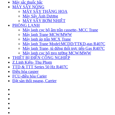
Máy sắc thuốc bắc
MÁY SẤY NÓNG
MÁY SẤY THĂNG HOA
Máy Sấy Ánh Dương
MÁY SẤY BƠM NHIỆT
PHÒNG LẠNH
Máy lạnh cục bộ âm trần cassette- MCC Trane
Máy lạnh Trane MCW/MWW
Máy lạnh áp trần MCX Trane
Máy lạnh Trane Model:MCDD/TTKD-gas R407C
Máy lạnh Trane, tủ đứng thổi trực tiếp Gas R407C
Máy lạnh cục bộ treo tường MCW/MWW
THIẾT BỊ ĐIỆN CÔNG NGHIỆP
Z.Linh Kiện- Thu Phạm
TTD & TTT Series 50 Hz R407C
Điều hòa casper
FCU-điều hòa Carier
Đặt sàn thổi ngang- Carrier