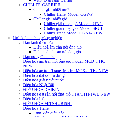
VRF- Dàn lạnh-Carrier
CHILLER CARRIER
Chiller giải nhiệt nước
Chiller Trane. Model: CGWP
Chiller giải nhiệt gió
Chiller giải nhiệt gió Model: RTAG
Chiller giải nhiệt gió. Model: SRUB
Chiller Trane Model: CGAT- NEW
Linh kiện thiết bị công nghiệp
Dàn lạnh điều hòa
Điều hoà âm trần nối ống gió
Điều hoà đặt sàn nối ống gió
Dàn nóng điều hòa
Điều hòa âm trần nối ống gió model: MCD-TTK.
NEW
Điều hòa áp trần Trane. Model: MCX- TTK- NEW
Điều hòa đặt sàn tủ đứng
Điều hòa giải nhiệt nước
Điều hòa Nhật Bãi
ĐIÊU HOA DAIKIN
Điều hòa đặt sàn nối ống gió TTA/TTH/TWE-NEW
Điều hòa LG
ĐIỀU HÒA MITSHUBISHI
Điều hòa Trane
Linh kiện điều hòa