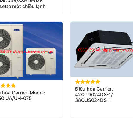
MC036/38HDF036
sette một chiều lạnh
Điều hòa Carrier.
out of 5
 hòa Carrier. Model:
of 5
42QTD024DS-1/
50 UA/UH-075
38QUS024DS-1