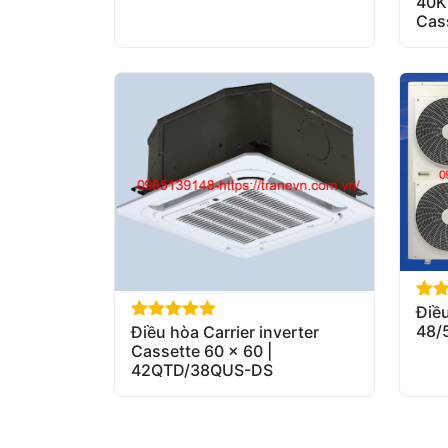
40K
Cas
Điều
out 
48/
Điều hòa Carrier inverter
out of 5
Cassette 60 x 60 |
42QTD/38QUS-DS