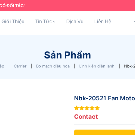
CÓ ĐỐI TÁC"
Giới Thiệu
Tin Tức
Dịch Vụ
Liên Hệ
Sản Phẩm
iệp
|
Carrier
|
Bo mạch điều hòa
|
Linh kiện điện lạnh
|
Nbk-2
Nbk-20521 Fan Moto
6
out of 5
Contact