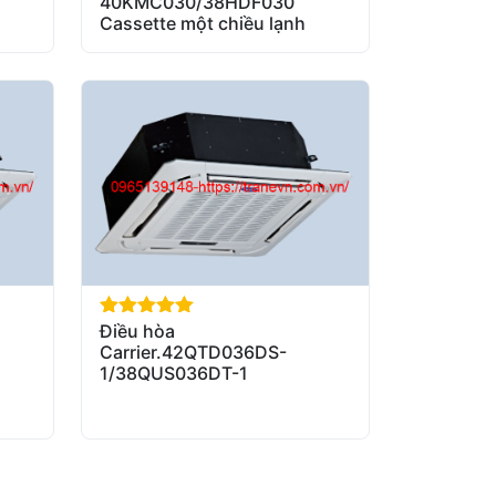
40KMC030/38HDF030
Cassette một chiều lạnh
Điều hòa
out of 5
Carrier.42QTD036DS-
1/38QUS036DT-1