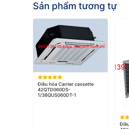
Sản phẩm tương tự
Điều hòa Carrier cassette
out of 5
42QTD060DS-
1/38QUS060DT-1
Điều
out 