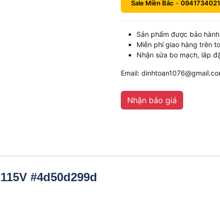
Sale Miền Bắc
-
0941734021
Sản phẩm được bảo hành 
Miễn phí giao hàng trên t
Nhận sửa bo mạch, lắp đặ
Email: dinhtoan1076@gmail.c
Nhận báo giá
, 115V #4d50d299d