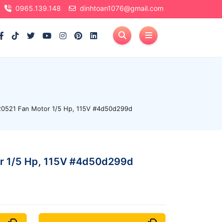
0965.139.148
dinhtoan1076@gmail.com
0521 Fan Motor 1/5 Hp, 115V #4d50d299d
r 1/5 Hp, 115V #4d50d299d