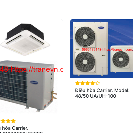
Điều hòa Carrier. Model:
out of 5
48/50 UA/UH-100
 hòa Carrier.
of 5