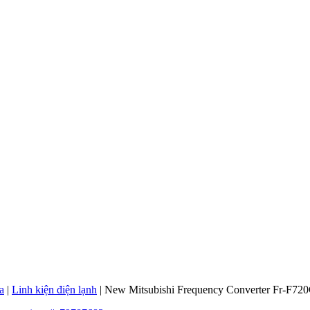
a
|
Linh kiện điện lạnh
|
New Mitsubishi Frequency Converter Fr-F720