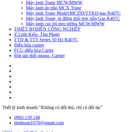
Máy lạnh Trane MCW/MWW
Máy lạnh áp trần MCX Trane
Máy lạnh Trane Model:MCDD/TTKD-gas R407C
Máy lạnh Trane, tủ đứng thổi trực tiếp Gas R407C
Máy lạnh cục bộ treo tường MCW/MWW
THIẾT BỊ ĐIỆN CÔNG NGHIỆP
Z.Linh Kiện- Thu Phạm
TTD & TTT Series 50 Hz R407C
Điều hòa casper
FCU-điều hòa Carier
Đặt sàn thổi ngang- Carrier
Triết lý kinh doanh "Không có đối thủ, chỉ có đối tác"
0965.139.148
dinhtoan1076@gmail.com