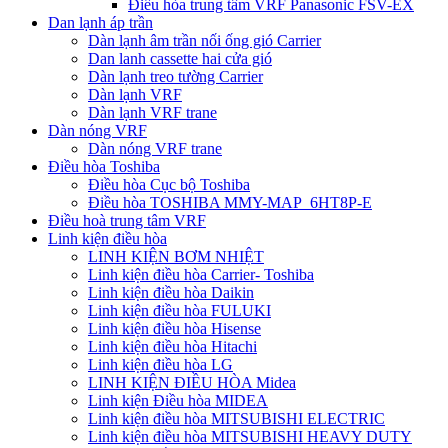
Điều hòa trung tâm VRF Panasonic FSV-EX
Dan lạnh áp trần
Dàn lạnh âm trần nối ống gió Carrier
Dan lanh cassette hai cửa gió
Dàn lạnh treo tường Carrier
Dàn lạnh VRF
Dàn lạnh VRF trane
Dàn nóng VRF
Dàn nóng VRF trane
Điều hòa Toshiba
Điều hòa Cục bộ Toshiba
Điều hòa TOSHIBA MMY-MAP_6HT8P-E
Điều hoà trung tâm VRF
Linh kiện điều hòa
LINH KIỆN BƠM NHIỆT
Linh kiện điều hòa Carrier- Toshiba
Linh kiện điều hòa Daikin
Linh kiện điều hòa FULUKI
Linh kiện điều hòa Hisense
Linh kiện điều hòa Hitachi
Linh kiện điều hòa LG
LINH KIỆN ĐIỀU HÒA Midea
Linh kiện Điều hòa MIDEA
Linh kiện điều hòa MITSUBISHI ELECTRIC
Linh kiện điều hòa MITSUBISHI HEAVY DUTY