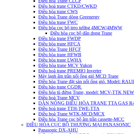
Điều hòa Trane CLCP
Điều hoà trane CTKD/CWKD
Điều hòa trane CWS
Điều hoà Trane dòng Greenergy
Điều hòa trane FWC
Điều hòa cục bộ treo tường 4MCW/4MWW
Điều hòa cục bộ dân dụng Trane
Điều hòa trane FWDP
Điều hòa trane HFCA
Điều hòa Trane HFCF
Điều hòa trane HFWB
Điều hòa trane LWHA
ĐIều hòa trane MCV Yukon
Điều hoà trane PREMIO Inverter
Máy lạnh âm trần nối ống gió MCD Trane
Điều hòa Trane đặt sàn nối ống gió. Model: R
Điều hào trane CGDR
Điều hòa tủ đứng Trane, model: MCV-TTK NEW
Điều hoà Trane MCV
DÀN NÓNG ĐIỀU HÒA TRANE TTA GAS R
Điều hoà trane TTH-TWE-TTA
Điều hoà Trane WTK-MCD/MCX
Điều hòa Trane cục bộ âm trần cassette-MCC
ĐIỀU HÒA CỤC BỘ THƯƠNG MẠI PANASONIC
Panasonic DX-AHU