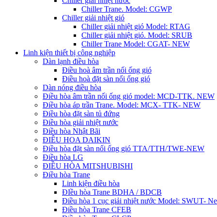
Chiller giải nhiệt nước
Chiller Trane. Model: CGWP
Chiller giải nhiệt gió
Chiller giải nhiệt gió Model: RTAG
Chiller giải nhiệt gió. Model: SRUB
Chiller Trane Model: CGAT- NEW
Linh kiện thiết bị công nghiệp
Dàn lạnh điều hòa
Điều hoà âm trần nối ống gió
Điều hoà đặt sàn nối ống gió
Dàn nóng điều hòa
Điều hòa âm trần nối ống gió model: MCD-TTK. NEW
Điều hòa áp trần Trane. Model: MCX- TTK- NEW
Điều hòa đặt sàn tủ đứng
Điều hòa giải nhiệt nước
Điều hòa Nhật Bãi
ĐIÊU HOA DAIKIN
Điều hòa đặt sàn nối ống gió TTA/TTH/TWE-NEW
Điều hòa LG
ĐIỀU HÒA MITSHUBISHI
Điều hòa Trane
Linh kiện điều hòa
ĐIều hòa Trane BDHA / BDCB
Điều hòa 1 cục giải nhiệt nước Model: SWUT- N
Điều hòa Trane CFEB