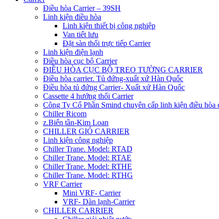
Điều hòa Carrier – 39SH
Linh kiện điều hòa
Linh kiện thiết bị công nghiệp
Van tiết lưu
Đặt sàn thổi trực tiếp Carrier
Linh kiện điện lạnh
Điều hòa cục bộ Carrier
ĐIỀU HÒA CỤC BỘ TREO TƯỜNG CARRIER
Điều hòa carrier. Tủ đứng-xuất xứ Hàn Quốc
Điều hòa tủ đứng Carrier- Xuất xứ Hàn Quốc
Cassette 4 hướng thổi Carrier
Công Ty Cổ Phần Smind chuyên cấp linh kiện điều hòa 
Chiller Ricom
z.Biến tần-Kim Loan
CHILLER GIÓ CARRIER
Linh kiện công nghiệp
Chiller Trane. Model: RTAD
Chiller Trane. Model: RTAE
Chiller Trane. Model: RTHE
Chiller Trane. Model: RTHG
VRF Carrier
Mini VRF- Carrier
VRF- Dàn lạnh-Carrier
CHILLER CARRIER