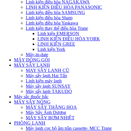
Linh kiện điều hòa NAGAKAWA
LINH KIỆN ĐIỀU HÒA PANASONIC
Linh kiện điều hòa SAMSUNG
Linh kiện điều hòa Sharp
Linh kiện điều hòa Yaskawa
Linh kiện thay thế điều hòa Trane
Linh kiện EMERSON
LINH KIỆN ĐIỀU HÒA YORK
LINH KIỆN GREE
Linh kiện York
Máy-in-date
MÁY ĐÓNG GÓI
MÁY SẤY LẠNH
MAY SÂY LANH CŨ
Máy sấy lạnh Hai Tấn
Linh kiện máy lạnh
Máy sấy lạnh SUNSAY
Máy sấy lanh TAKUDO
Máy sắc thuốc bắc
MÁY SẤY NÓNG
MÁY SẤY THĂNG HOA
Máy Sấy Ánh Dương
MÁY SẤY BƠM NHIỆT
PHÒNG LẠNH
Máy lạnh cục bộ âm trần cassette- MCC Trane