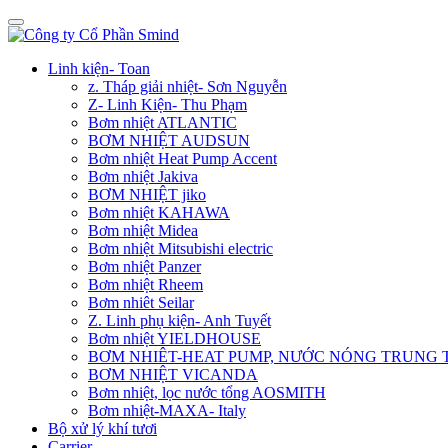
Linh kiện- Toan
z. Tháp giải nhiệt- Sơn Nguyễn
Z- Linh Kiện- Thu Phạm
Bơm nhiệt ATLANTIC
BƠM NHIỆT AUDSUN
Bơm nhiệt Heat Pump Accent
Bơm nhiệt Jakiva
BƠM NHIỆT jiko
Bơm nhiệt KAHAWA
Bơm nhiệt Midea
Bơm nhiệt Mitsubishi electric
Bơm nhiệt Panzer
Bơm nhiệt Rheem
Bơm nhiêt Seilar
Z. Linh phụ kiện- Anh Tuyết
Bơm nhiệt YIELDHOUSE
BƠM NHIÊT-HEAT PUMP, NƯỚC NÓNG TRUNG
BƠM NHIỆT VICANDA
Bơm nhiệt, lọc nước tổng AOSMITH
Bơm nhiệt-MAXA- Italy
Bộ xử lý khí tươi
Carrier