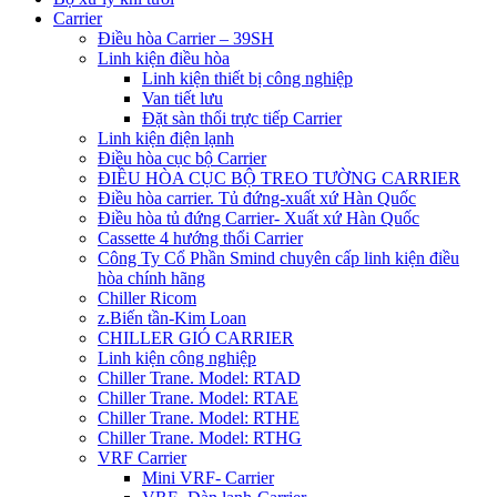
Carrier
Điều hòa Carrier – 39SH
Linh kiện điều hòa
Linh kiện thiết bị công nghiệp
Van tiết lưu
Đặt sàn thổi trực tiếp Carrier
Linh kiện điện lạnh
Điều hòa cục bộ Carrier
ĐIỀU HÒA CỤC BỘ TREO TƯỜNG CARRIER
Điều hòa carrier. Tủ đứng-xuất xứ Hàn Quốc
Điều hòa tủ đứng Carrier- Xuất xứ Hàn Quốc
Cassette 4 hướng thổi Carrier
Công Ty Cổ Phần Smind chuyên cấp linh kiện điều
hòa chính hãng
Chiller Ricom
z.Biến tần-Kim Loan
CHILLER GIÓ CARRIER
Linh kiện công nghiệp
Chiller Trane. Model: RTAD
Chiller Trane. Model: RTAE
Chiller Trane. Model: RTHE
Chiller Trane. Model: RTHG
VRF Carrier
Mini VRF- Carrier