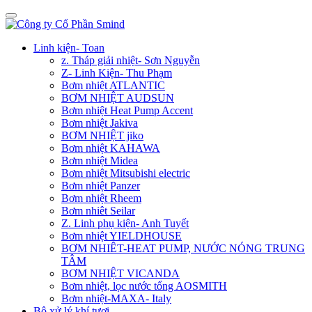
Linh kiện- Toan
z. Tháp giải nhiệt- Sơn Nguyễn
Z- Linh Kiện- Thu Phạm
Bơm nhiệt ATLANTIC
BƠM NHIỆT AUDSUN
Bơm nhiệt Heat Pump Accent
Bơm nhiệt Jakiva
BƠM NHIỆT jiko
Bơm nhiệt KAHAWA
Bơm nhiệt Midea
Bơm nhiệt Mitsubishi electric
Bơm nhiệt Panzer
Bơm nhiệt Rheem
Bơm nhiêt Seilar
Z. Linh phụ kiện- Anh Tuyết
Bơm nhiệt YIELDHOUSE
BƠM NHIÊT-HEAT PUMP, NƯỚC NÓNG TRUNG
TÂM
BƠM NHIỆT VICANDA
Bơm nhiệt, lọc nước tổng AOSMITH
Bơm nhiệt-MAXA- Italy
Bộ xử lý khí tươi