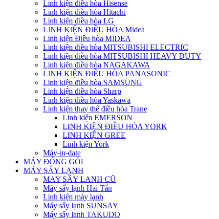
Linh kiện điều hòa Hisense
Linh kiện điều hòa Hitachi
Linh kiện điều hòa LG
LINH KIỆN ĐIỀU HÒA Midea
Linh kiện Điều hòa MIDEA
Linh kiện điều hòa MITSUBISHI ELECTRIC
Linh kiện điều hòa MITSUBISHI HEAVY DUTY
Linh kiện điều hòa NAGAKAWA
LINH KIỆN ĐIỀU HÒA PANASONIC
Linh kiện điều hòa SAMSUNG
Linh kiện điều hòa Sharp
Linh kiện điều hòa Yaskawa
Linh kiện thay thế điều hòa Trane
Linh kiện EMERSON
LINH KIỆN ĐIỀU HÒA YORK
LINH KIỆN GREE
Linh kiện York
Máy-in-date
MÁY ĐÓNG GÓI
MÁY SẤY LẠNH
MAY SÂY LANH CŨ
Máy sấy lạnh Hai Tấn
Linh kiện máy lạnh
Máy sấy lạnh SUNSAY
Máy sấy lanh TAKUDO