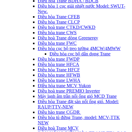
ĐIều hòa Trane BDHA / BDCB
Điều hòa 1 cục giải nhiệt nước Model: SWUT-
New.
Điều hòa Trane CFEB
Điều hòa Trane CLCP
Điều hoà trane CTKD/CWKD
Điều hòa trane CWS
Điều hoà Trane dòng Greenergy
Điều hòa trane FWC
Điều hòa cục bộ treo tường 4MCW/4MWW
Điều hòa cục bộ dân dụng Trane
Điều hòa trane FWDP
Điều hòa trane HFCA
Điều hòa Trane HFCF
Điều hòa trane HFWB
Điều hòa trane LWHA
ĐIều hòa trane MCV Yukon
Điều hoà trane PREMIO Inverter
Máy lạnh âm trần nối ống gió MCD Trane
Điều hòa Trane đặt sàn nối ống gió. Model:
RAUP/TTV-NEW
Điều hào trane CGDR
Điều hòa tủ đứng Trane, model: MCV-TTK
NEW
Điều hoà Trane MCV