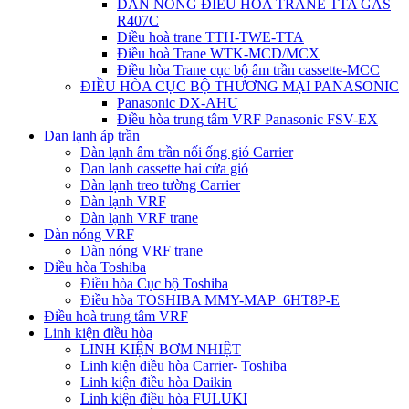
DÀN NÓNG ĐIỀU HÒA TRANE TTA GAS
R407C
Điều hoà trane TTH-TWE-TTA
Điều hoà Trane WTK-MCD/MCX
Điều hòa Trane cục bộ âm trần cassette-MCC
ĐIỀU HÒA CỤC BỘ THƯƠNG MẠI PANASONIC
Panasonic DX-AHU
Điều hòa trung tâm VRF Panasonic FSV-EX
Dan lạnh áp trần
Dàn lạnh âm trần nối ống gió Carrier
Dan lanh cassette hai cửa gió
Dàn lạnh treo tường Carrier
Dàn lạnh VRF
Dàn lạnh VRF trane
Dàn nóng VRF
Dàn nóng VRF trane
Điều hòa Toshiba
Điều hòa Cục bộ Toshiba
Điều hòa TOSHIBA MMY-MAP_6HT8P-E
Điều hoà trung tâm VRF
Linh kiện điều hòa
LINH KIỆN BƠM NHIỆT
Linh kiện điều hòa Carrier- Toshiba
Linh kiện điều hòa Daikin
Linh kiện điều hòa FULUKI