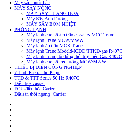
Máy sắc thuốc bắc
MÁY SẤY NÓNG
MÁY SẤY THĂNG HOA
Máy Sấy Ánh Dương
MÁY SẤY BƠM NHIỆT
PHÒNG LẠNH
Máy lạnh cục bộ âm trần cassette- MCC Trane
Máy lạnh Trane MCW/MWW
Máy lạnh áp trần MCX Trane
Máy lạnh Trane Model:MCDD/TTKD-gas R407C
Máy lạnh Trane, tủ đứng thổi trực tiếp Gas R407C
Máy lạnh cục bộ treo tường MCW/MWW
THIẾT BỊ ĐIỆN CÔNG NGHIỆP
Z.Linh Kiện- Thu Phạm
TTD & TTT Series 50 Hz R407C
Điều hòa casper
FCU-điều hòa Carier
Đặt sàn thổi ngang- Carrier