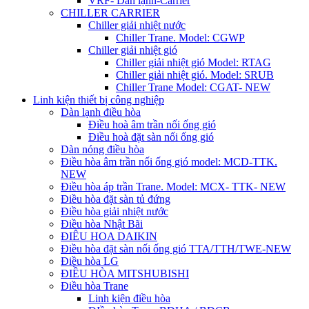
VRF- Dàn lạnh-Carrier
CHILLER CARRIER
Chiller giải nhiệt nước
Chiller Trane. Model: CGWP
Chiller giải nhiệt gió
Chiller giải nhiệt gió Model: RTAG
Chiller giải nhiệt gió. Model: SRUB
Chiller Trane Model: CGAT- NEW
Linh kiện thiết bị công nghiệp
Dàn lạnh điều hòa
Điều hoà âm trần nối ống gió
Điều hoà đặt sàn nối ống gió
Dàn nóng điều hòa
Điều hòa âm trần nối ống gió model: MCD-TTK.
NEW
Điều hòa áp trần Trane. Model: MCX- TTK- NEW
Điều hòa đặt sàn tủ đứng
Điều hòa giải nhiệt nước
Điều hòa Nhật Bãi
ĐIÊU HOA DAIKIN
Điều hòa đặt sàn nối ống gió TTA/TTH/TWE-NEW
Điều hòa LG
ĐIỀU HÒA MITSHUBISHI
Điều hòa Trane
Linh kiện điều hòa