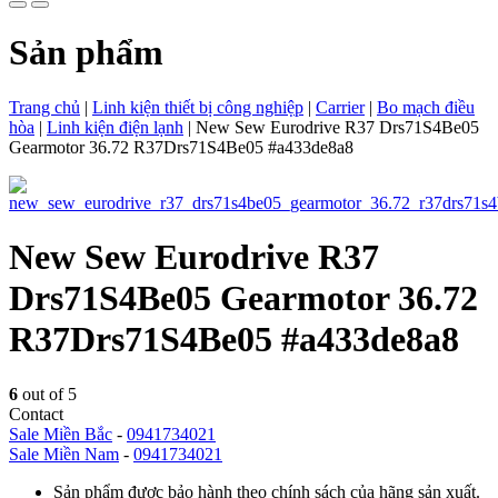
Sản phẩm
Trang chủ
|
Linh kiện thiết bị công nghiệp
|
Carrier
|
Bo mạch điều
hòa
|
Linh kiện điện lạnh
|
New Sew Eurodrive R37 Drs71S4Be05
Gearmotor 36.72 R37Drs71S4Be05 #a433de8a8
New Sew Eurodrive R37
Drs71S4Be05 Gearmotor 36.72
R37Drs71S4Be05 #a433de8a8
6
out of 5
Contact
Sale Miền Bắc
-
0941734021
Sale Miền Nam
-
0941734021
Sản phẩm được bảo hành theo chính sách của hãng sản xuất.