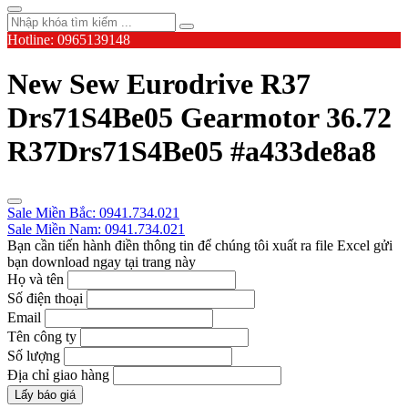
Hotline: 0965139148
New Sew Eurodrive R37
Drs71S4Be05 Gearmotor 36.72
R37Drs71S4Be05 #a433de8a8
Sale Miền Bắc: 0941.734.021
Sale Miền Nam: 0941.734.021
Bạn cần tiến hành điền thông tin để chúng tôi xuất ra file Excel gửi
bạn download ngay tại trang này
Họ và tên
Số điện thoại
Email
Tên công ty
Số lượng
Địa chỉ giao hàng