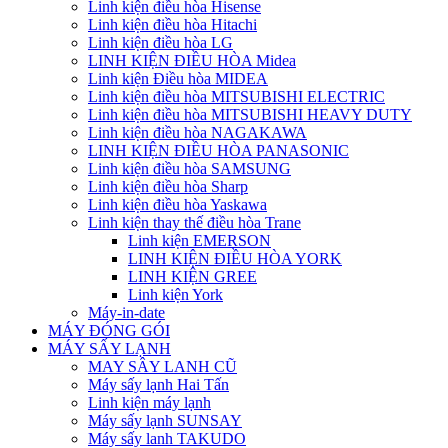
Linh kiện điều hòa Hisense
Linh kiện điều hòa Hitachi
Linh kiện điều hòa LG
LINH KIỆN ĐIỀU HÒA Midea
Linh kiện Điều hòa MIDEA
Linh kiện điều hòa MITSUBISHI ELECTRIC
Linh kiện điều hòa MITSUBISHI HEAVY DUTY
Linh kiện điều hòa NAGAKAWA
LINH KIỆN ĐIỀU HÒA PANASONIC
Linh kiện điều hòa SAMSUNG
Linh kiện điều hòa Sharp
Linh kiện điều hòa Yaskawa
Linh kiện thay thế điều hòa Trane
Linh kiện EMERSON
LINH KIỆN ĐIỀU HÒA YORK
LINH KIỆN GREE
Linh kiện York
Máy-in-date
MÁY ĐÓNG GÓI
MÁY SẤY LẠNH
MAY SÂY LANH CŨ
Máy sấy lạnh Hai Tấn
Linh kiện máy lạnh
Máy sấy lạnh SUNSAY
Máy sấy lanh TAKUDO