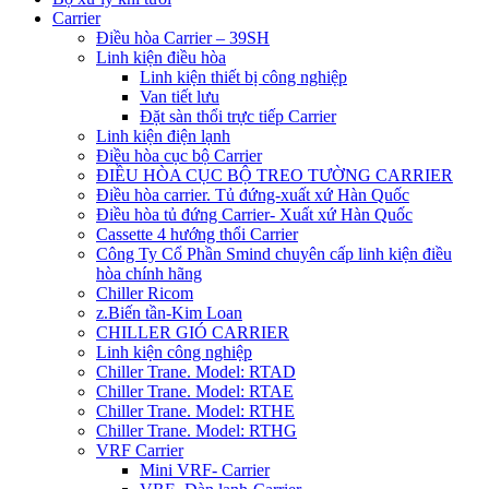
Carrier
Điều hòa Carrier – 39SH
Linh kiện điều hòa
Linh kiện thiết bị công nghiệp
Van tiết lưu
Đặt sàn thổi trực tiếp Carrier
Linh kiện điện lạnh
Điều hòa cục bộ Carrier
ĐIỀU HÒA CỤC BỘ TREO TƯỜNG CARRIER
Điều hòa carrier. Tủ đứng-xuất xứ Hàn Quốc
Điều hòa tủ đứng Carrier- Xuất xứ Hàn Quốc
Cassette 4 hướng thổi Carrier
Công Ty Cổ Phần Smind chuyên cấp linh kiện điều
hòa chính hãng
Chiller Ricom
z.Biến tần-Kim Loan
CHILLER GIÓ CARRIER
Linh kiện công nghiệp
Chiller Trane. Model: RTAD
Chiller Trane. Model: RTAE
Chiller Trane. Model: RTHE
Chiller Trane. Model: RTHG
VRF Carrier
Mini VRF- Carrier