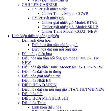
VRF- Dàn lạnh-Carrier
CHILLER CARRIER
Chiller giải nhiệt nước
Chiller Trane. Model: CGWP
Chiller giải nhiệt gió
Chiller giải nhiệt gió Model: RTAG
Chiller giải nhiệt gió. Model: SRUB
Chiller Trane Model: CGAT- NEW
Linh kiện thiết bị công nghiệp
Dàn lạnh điều hòa
Điều hoà âm trần nối ống gió
Điều hoà đặt sàn nối ống gió
Dàn nóng điều hòa
Điều hòa âm trần nối ống gió model: MCD-TTK.
NEW
Điều hòa áp trần Trane. Model: MCX- TTK- NEW
Điều hòa đặt sàn tủ đứng
Điều hòa giải nhiệt nước
Điều hòa Nhật Bãi
ĐIÊU HOA DAIKIN
Điều hòa đặt sàn nối ống gió TTA/TTH/TWE-NEW
Điều hòa LG
ĐIỀU HÒA MITSHUBISHI
Điều hòa Trane
Linh kiện điều hòa