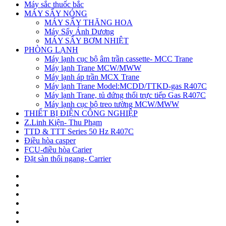
Máy sắc thuốc bắc
MÁY SẤY NÓNG
MÁY SẤY THĂNG HOA
Máy Sấy Ánh Dương
MÁY SẤY BƠM NHIỆT
PHÒNG LẠNH
Máy lạnh cục bộ âm trần cassette- MCC Trane
Máy lạnh Trane MCW/MWW
Máy lạnh áp trần MCX Trane
Máy lạnh Trane Model:MCDD/TTKD-gas R407C
Máy lạnh Trane, tủ đứng thổi trực tiếp Gas R407C
Máy lạnh cục bộ treo tường MCW/MWW
THIẾT BỊ ĐIỆN CÔNG NGHIỆP
Z.Linh Kiện- Thu Phạm
TTD & TTT Series 50 Hz R407C
Điều hòa casper
FCU-điều hòa Carier
Đặt sàn thổi ngang- Carrier