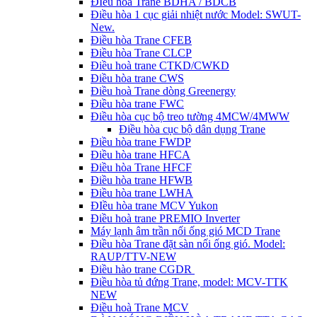
ĐIều hòa Trane BDHA / BDCB
Điều hòa 1 cục giải nhiệt nước Model: SWUT-
New.
Điều hòa Trane CFEB
Điều hòa Trane CLCP
Điều hoà trane CTKD/CWKD
Điều hòa trane CWS
Điều hoà Trane dòng Greenergy
Điều hòa trane FWC
Điều hòa cục bộ treo tường 4MCW/4MWW
Điều hòa cục bộ dân dụng Trane
Điều hòa trane FWDP
Điều hòa trane HFCA
Điều hòa Trane HFCF
Điều hòa trane HFWB
Điều hòa trane LWHA
ĐIều hòa trane MCV Yukon
Điều hoà trane PREMIO Inverter
Máy lạnh âm trần nối ống gió MCD Trane
Điều hòa Trane đặt sàn nối ống gió. Model:
RAUP/TTV-NEW
Điều hào trane CGDR
Điều hòa tủ đứng Trane, model: MCV-TTK
NEW
Điều hoà Trane MCV