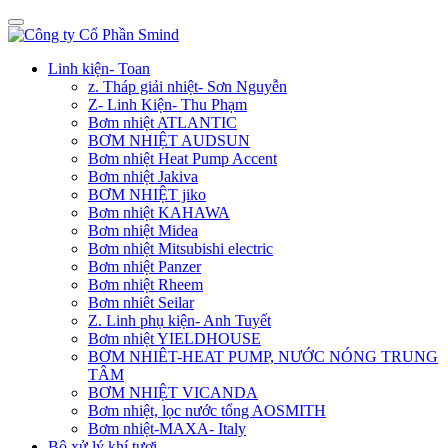
Linh kiện- Toan
z. Tháp giải nhiệt- Sơn Nguyễn
Z- Linh Kiện- Thu Phạm
Bơm nhiệt ATLANTIC
BƠM NHIỆT AUDSUN
Bơm nhiệt Heat Pump Accent
Bơm nhiệt Jakiva
BƠM NHIỆT jiko
Bơm nhiệt KAHAWA
Bơm nhiệt Midea
Bơm nhiệt Mitsubishi electric
Bơm nhiệt Panzer
Bơm nhiệt Rheem
Bơm nhiêt Seilar
Z. Linh phụ kiện- Anh Tuyết
Bơm nhiệt YIELDHOUSE
BƠM NHIÊT-HEAT PUMP, NƯỚC NÓNG TRUNG
TÂM
BƠM NHIỆT VICANDA
Bơm nhiệt, lọc nước tổng AOSMITH
Bơm nhiệt-MAXA- Italy
Bộ xử lý khí tươi