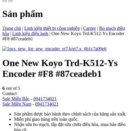
Sản phẩm
Trang chủ
|
Linh kiện thiết bị công nghiệp
|
Carrier
|
Bo mạch điều
hòa
|
Linh kiện điện lạnh
|
One New Koyo Trd-K512-Ys Encoder
#F8 #87ceadeb1
One New Koyo Trd-K512-Ys
Encoder #F8 #87ceadeb1
6
out of 5
Contact
Sale Miền Bắc
-
0941734021
Sale Miền Nam
-
0941734021
Sản phẩm được bảo hành theo chính sách của hãng sản xuất.
Miễn phí giao hàng trên toàn quốc.
Nhận sửa bo mạch, lắp đặt sửa chữa điều hòa, mua bán điều
hòa cũ.