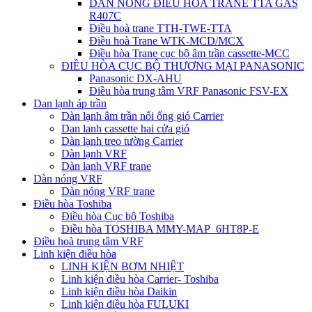
DÀN NÓNG ĐIỀU HÒA TRANE TTA GAS
R407C
Điều hoà trane TTH-TWE-TTA
Điều hoà Trane WTK-MCD/MCX
Điều hòa Trane cục bộ âm trần cassette-MCC
ĐIỀU HÒA CỤC BỘ THƯƠNG MẠI PANASONIC
Panasonic DX-AHU
Điều hòa trung tâm VRF Panasonic FSV-EX
Dan lạnh áp trần
Dàn lạnh âm trần nối ống gió Carrier
Dan lanh cassette hai cửa gió
Dàn lạnh treo tường Carrier
Dàn lạnh VRF
Dàn lạnh VRF trane
Dàn nóng VRF
Dàn nóng VRF trane
Điều hòa Toshiba
Điều hòa Cục bộ Toshiba
Điều hòa TOSHIBA MMY-MAP_6HT8P-E
Điều hoà trung tâm VRF
Linh kiện điều hòa
LINH KIỆN BƠM NHIỆT
Linh kiện điều hòa Carrier- Toshiba
Linh kiện điều hòa Daikin
Linh kiện điều hòa FULUKI