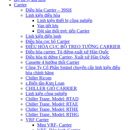
Carrier
Điều hòa Carrier – 39SH
Linh kiện điều hòa
Linh kiện thiết bị công nghiệp
Van tiết lưu
Đặt sàn thổi trực tiếp Carrier
Linh kiện điện lạnh
Điều hòa cục bộ Carrier
ĐIỀU HÒA CỤC BỘ TREO TƯỜNG CARRIER
Điều hòa carrier. Tủ đứng-xuất xứ Hàn Quốc
Điều hòa tủ đứng Carrier- Xuất xứ Hàn Quốc
Cassette 4 hướng thổi Carrier
Công Ty Cổ Phần Smind chuyên cấp linh kiện điều
hòa chính hãng
Chiller Ricom
z.Biến tần-Kim Loan
CHILLER GIÓ CARRIER
Linh kiện công nghiệp
Chiller Trane. Model: RTAD
Chiller Trane. Model: RTAE
Chiller Trane. Model: RTHE
Chiller Trane. Model: RTHG
VRF Carrier
Mini VRF- Carrier