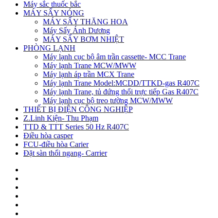
Máy sắc thuốc bắc
MÁY SẤY NÓNG
MÁY SẤY THĂNG HOA
Máy Sấy Ánh Dương
MÁY SẤY BƠM NHIỆT
PHÒNG LẠNH
Máy lạnh cục bộ âm trần cassette- MCC Trane
Máy lạnh Trane MCW/MWW
Máy lạnh áp trần MCX Trane
Máy lạnh Trane Model:MCDD/TTKD-gas R407C
Máy lạnh Trane, tủ đứng thổi trực tiếp Gas R407C
Máy lạnh cục bộ treo tường MCW/MWW
THIẾT BỊ ĐIỆN CÔNG NGHIỆP
Z.Linh Kiện- Thu Phạm
TTD & TTT Series 50 Hz R407C
Điều hòa casper
FCU-điều hòa Carier
Đặt sàn thổi ngang- Carrier