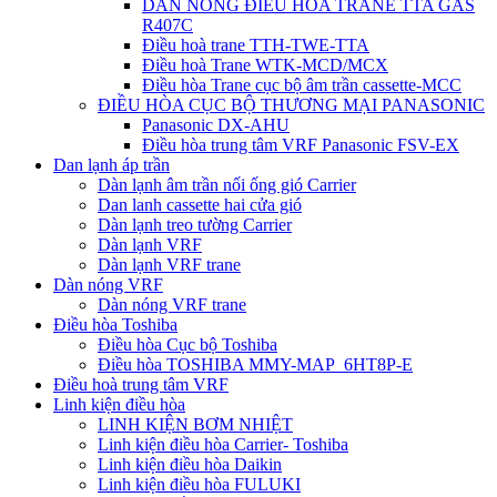
DÀN NÓNG ĐIỀU HÒA TRANE TTA GAS
R407C
Điều hoà trane TTH-TWE-TTA
Điều hoà Trane WTK-MCD/MCX
Điều hòa Trane cục bộ âm trần cassette-MCC
ĐIỀU HÒA CỤC BỘ THƯƠNG MẠI PANASONIC
Panasonic DX-AHU
Điều hòa trung tâm VRF Panasonic FSV-EX
Dan lạnh áp trần
Dàn lạnh âm trần nối ống gió Carrier
Dan lanh cassette hai cửa gió
Dàn lạnh treo tường Carrier
Dàn lạnh VRF
Dàn lạnh VRF trane
Dàn nóng VRF
Dàn nóng VRF trane
Điều hòa Toshiba
Điều hòa Cục bộ Toshiba
Điều hòa TOSHIBA MMY-MAP_6HT8P-E
Điều hoà trung tâm VRF
Linh kiện điều hòa
LINH KIỆN BƠM NHIỆT
Linh kiện điều hòa Carrier- Toshiba
Linh kiện điều hòa Daikin
Linh kiện điều hòa FULUKI