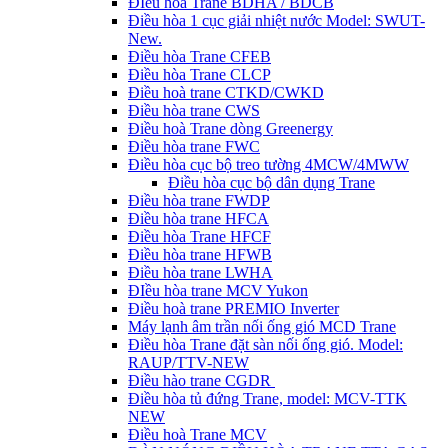
ĐIều hòa Trane BDHA / BDCB
Điều hòa 1 cục giải nhiệt nước Model: SWUT-
New.
Điều hòa Trane CFEB
Điều hòa Trane CLCP
Điều hoà trane CTKD/CWKD
Điều hòa trane CWS
Điều hoà Trane dòng Greenergy
Điều hòa trane FWC
Điều hòa cục bộ treo tường 4MCW/4MWW
Điều hòa cục bộ dân dụng Trane
Điều hòa trane FWDP
Điều hòa trane HFCA
Điều hòa Trane HFCF
Điều hòa trane HFWB
Điều hòa trane LWHA
ĐIều hòa trane MCV Yukon
Điều hoà trane PREMIO Inverter
Máy lạnh âm trần nối ống gió MCD Trane
Điều hòa Trane đặt sàn nối ống gió. Model:
RAUP/TTV-NEW
Điều hào trane CGDR
Điều hòa tủ đứng Trane, model: MCV-TTK
NEW
Điều hoà Trane MCV