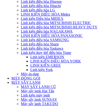
Linh kiện điều hòa Hisense
Linh kiện điều hòa Hitachi
Linh kiện điều hòa LG
LINH KIỆN ĐIỀU HÒA Midea
Linh kiện Điều hòa MIDEA
Linh kiện điều hòa MITSUBISHI ELECTRIC
Linh kiện điều hòa MITSUBISHI HEAVY DUTY
Linh kiện điều hòa NAGAKAWA
LINH KIỆN ĐIỀU HÒA PANASONIC
Linh kiện điều hòa SAMSUNG
Linh kiện điều hòa Sharp
Linh kiện điều hòa Yaskawa
Linh kiện thay thế điều hòa Trane
Linh kiện EMERSON
LINH KIỆN ĐIỀU HÒA YORK
LINH KIỆN GREE
Linh kiện York
Máy-in-date
MÁY ĐÓNG GÓI
MÁY SẤY LẠNH
MAY SÂY LANH CŨ
Máy sấy lạnh Hai Tấn
Linh kiện máy lạnh
Máy sấy lạnh SUNSAY
Máy sấy lanh TAKUDO