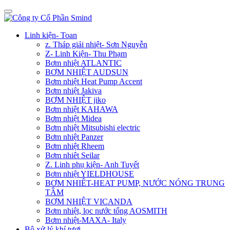
Linh kiện- Toan
z. Tháp giải nhiệt- Sơn Nguyễn
Z- Linh Kiện- Thu Phạm
Bơm nhiệt ATLANTIC
BƠM NHIỆT AUDSUN
Bơm nhiệt Heat Pump Accent
Bơm nhiệt Jakiva
BƠM NHIỆT jiko
Bơm nhiệt KAHAWA
Bơm nhiệt Midea
Bơm nhiệt Mitsubishi electric
Bơm nhiệt Panzer
Bơm nhiệt Rheem
Bơm nhiêt Seilar
Z. Linh phụ kiện- Anh Tuyết
Bơm nhiệt YIELDHOUSE
BƠM NHIÊT-HEAT PUMP, NƯỚC NÓNG TRUNG
TÂM
BƠM NHIỆT VICANDA
Bơm nhiệt, lọc nước tổng AOSMITH
Bơm nhiệt-MAXA- Italy
Bộ xử lý khí tươi