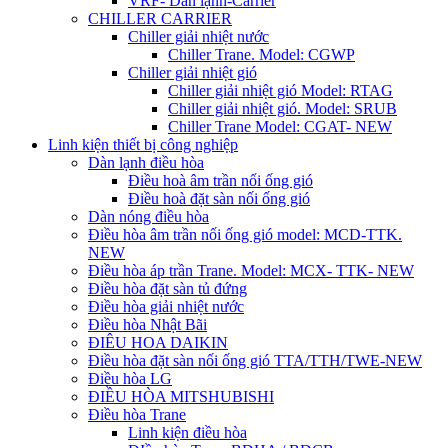
VRF- Dàn lạnh-Carrier
CHILLER CARRIER
Chiller giải nhiệt nước
Chiller Trane. Model: CGWP
Chiller giải nhiệt gió
Chiller giải nhiệt gió Model: RTAG
Chiller giải nhiệt gió. Model: SRUB
Chiller Trane Model: CGAT- NEW
Linh kiện thiết bị công nghiệp
Dàn lạnh điều hòa
Điều hoà âm trần nối ống gió
Điều hoà đặt sàn nối ống gió
Dàn nóng điều hòa
Điều hòa âm trần nối ống gió model: MCD-TTK.
NEW
Điều hòa áp trần Trane. Model: MCX- TTK- NEW
Điều hòa đặt sàn tủ đứng
Điều hòa giải nhiệt nước
Điều hòa Nhật Bãi
ĐIÊU HOA DAIKIN
Điều hòa đặt sàn nối ống gió TTA/TTH/TWE-NEW
Điều hòa LG
ĐIỀU HÒA MITSHUBISHI
Điều hòa Trane
Linh kiện điều hòa