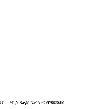
65S Cho Mã¡Y Bæ¡M Næ°Á»C #f79020db1