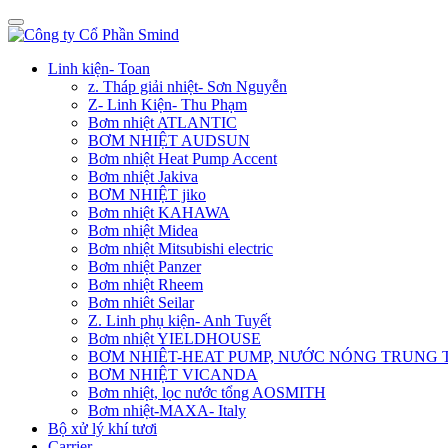
Linh kiện- Toan
z. Tháp giải nhiệt- Sơn Nguyễn
Z- Linh Kiện- Thu Phạm
Bơm nhiệt ATLANTIC
BƠM NHIỆT AUDSUN
Bơm nhiệt Heat Pump Accent
Bơm nhiệt Jakiva
BƠM NHIỆT jiko
Bơm nhiệt KAHAWA
Bơm nhiệt Midea
Bơm nhiệt Mitsubishi electric
Bơm nhiệt Panzer
Bơm nhiệt Rheem
Bơm nhiêt Seilar
Z. Linh phụ kiện- Anh Tuyết
Bơm nhiệt YIELDHOUSE
BƠM NHIÊT-HEAT PUMP, NƯỚC NÓNG TRUNG
BƠM NHIỆT VICANDA
Bơm nhiệt, lọc nước tổng AOSMITH
Bơm nhiệt-MAXA- Italy
Bộ xử lý khí tươi
Carrier