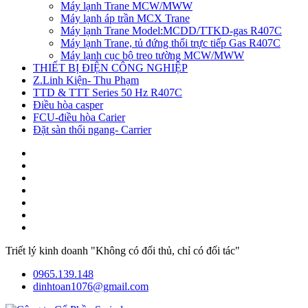
Máy lạnh Trane MCW/MWW
Máy lạnh áp trần MCX Trane
Máy lạnh Trane Model:MCDD/TTKD-gas R407C
Máy lạnh Trane, tủ đứng thổi trực tiếp Gas R407C
Máy lạnh cục bộ treo tường MCW/MWW
THIẾT BỊ ĐIỆN CÔNG NGHIỆP
Z.Linh Kiện- Thu Phạm
TTD & TTT Series 50 Hz R407C
Điều hòa casper
FCU-điều hòa Carier
Đặt sàn thổi ngang- Carrier
Triết lý kinh doanh "Không có đối thủ, chỉ có đối tác"
0965.139.148
dinhtoan1076@gmail.com