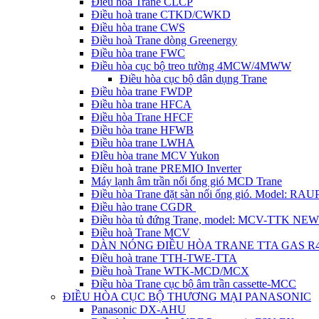
Điều hòa Trane CLCP
Điều hoà trane CTKD/CWKD
Điều hòa trane CWS
Điều hoà Trane dòng Greenergy
Điều hòa trane FWC
Điều hòa cục bộ treo tường 4MCW/4MWW
Điều hòa cục bộ dân dụng Trane
Điều hòa trane FWDP
Điều hòa trane HFCA
Điều hòa Trane HFCF
Điều hòa trane HFWB
Điều hòa trane LWHA
ĐIều hòa trane MCV Yukon
Điều hoà trane PREMIO Inverter
Máy lạnh âm trần nối ống gió MCD Trane
Điều hòa Trane đặt sàn nối ống gió. Model: R
Điều hào trane CGDR
Điều hòa tủ đứng Trane, model: MCV-TTK NEW
Điều hoà Trane MCV
DÀN NÓNG ĐIỀU HÒA TRANE TTA GAS R
Điều hoà trane TTH-TWE-TTA
Điều hoà Trane WTK-MCD/MCX
Điều hòa Trane cục bộ âm trần cassette-MCC
ĐIỀU HÒA CỤC BỘ THƯƠNG MẠI PANASONIC
Panasonic DX-AHU