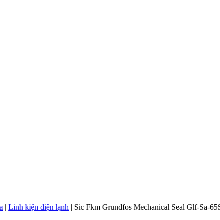
a
|
Linh kiện điện lạnh
|
Sic Fkm Grundfos Mechanical Seal Glf-Sa-