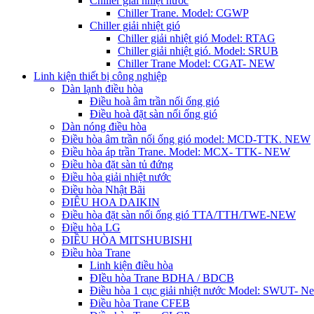
Chiller giải nhiệt nước
Chiller Trane. Model: CGWP
Chiller giải nhiệt gió
Chiller giải nhiệt gió Model: RTAG
Chiller giải nhiệt gió. Model: SRUB
Chiller Trane Model: CGAT- NEW
Linh kiện thiết bị công nghiệp
Dàn lạnh điều hòa
Điều hoà âm trần nối ống gió
Điều hoà đặt sàn nối ống gió
Dàn nóng điều hòa
Điều hòa âm trần nối ống gió model: MCD-TTK. NEW
Điều hòa áp trần Trane. Model: MCX- TTK- NEW
Điều hòa đặt sàn tủ đứng
Điều hòa giải nhiệt nước
Điều hòa Nhật Bãi
ĐIÊU HOA DAIKIN
Điều hòa đặt sàn nối ống gió TTA/TTH/TWE-NEW
Điều hòa LG
ĐIỀU HÒA MITSHUBISHI
Điều hòa Trane
Linh kiện điều hòa
ĐIều hòa Trane BDHA / BDCB
Điều hòa 1 cục giải nhiệt nước Model: SWUT- N
Điều hòa Trane CFEB