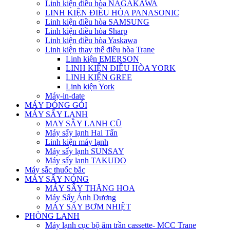
Linh kiện điều hòa NAGAKAWA
LINH KIỆN ĐIỀU HÒA PANASONIC
Linh kiện điều hòa SAMSUNG
Linh kiện điều hòa Sharp
Linh kiện điều hòa Yaskawa
Linh kiện thay thế điều hòa Trane
Linh kiện EMERSON
LINH KIỆN ĐIỀU HÒA YORK
LINH KIỆN GREE
Linh kiện York
Máy-in-date
MÁY ĐÓNG GÓI
MÁY SẤY LẠNH
MAY SÂY LANH CŨ
Máy sấy lạnh Hai Tấn
Linh kiện máy lạnh
Máy sấy lạnh SUNSAY
Máy sấy lanh TAKUDO
Máy sắc thuốc bắc
MÁY SẤY NÓNG
MÁY SẤY THĂNG HOA
Máy Sấy Ánh Dương
MÁY SẤY BƠM NHIỆT
PHÒNG LẠNH
Máy lạnh cục bộ âm trần cassette- MCC Trane