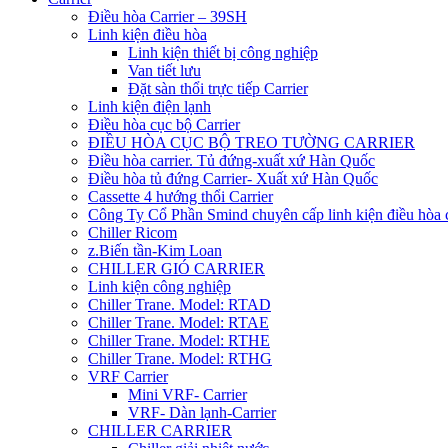
Điều hòa Carrier – 39SH
Linh kiện điều hòa
Linh kiện thiết bị công nghiệp
Van tiết lưu
Đặt sàn thổi trực tiếp Carrier
Linh kiện điện lạnh
Điều hòa cục bộ Carrier
ĐIỀU HÒA CỤC BỘ TREO TƯỜNG CARRIER
Điều hòa carrier. Tủ đứng-xuất xứ Hàn Quốc
Điều hòa tủ đứng Carrier- Xuất xứ Hàn Quốc
Cassette 4 hướng thổi Carrier
Công Ty Cổ Phần Smind chuyên cấp linh kiện điều hòa 
Chiller Ricom
z.Biến tần-Kim Loan
CHILLER GIÓ CARRIER
Linh kiện công nghiệp
Chiller Trane. Model: RTAD
Chiller Trane. Model: RTAE
Chiller Trane. Model: RTHE
Chiller Trane. Model: RTHG
VRF Carrier
Mini VRF- Carrier
VRF- Dàn lạnh-Carrier
CHILLER CARRIER