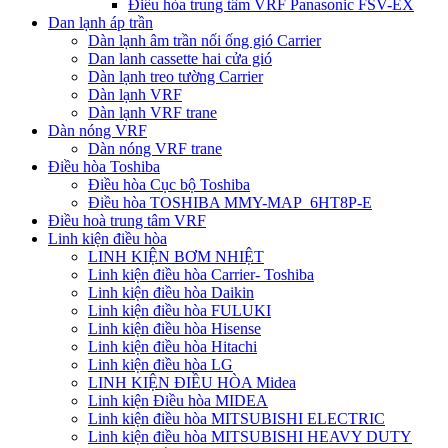
Điều hòa trung tâm VRF Panasonic FSV-EX
Dan lạnh áp trần
Dàn lạnh âm trần nối ống gió Carrier
Dan lanh cassette hai cửa gió
Dàn lạnh treo tường Carrier
Dàn lạnh VRF
Dàn lạnh VRF trane
Dàn nóng VRF
Dàn nóng VRF trane
Điều hòa Toshiba
Điều hòa Cục bộ Toshiba
Điều hòa TOSHIBA MMY-MAP_6HT8P-E
Điều hoà trung tâm VRF
Linh kiện điều hòa
LINH KIỆN BƠM NHIỆT
Linh kiện điều hòa Carrier- Toshiba
Linh kiện điều hòa Daikin
Linh kiện điều hòa FULUKI
Linh kiện điều hòa Hisense
Linh kiện điều hòa Hitachi
Linh kiện điều hòa LG
LINH KIỆN ĐIỀU HÒA Midea
Linh kiện Điều hòa MIDEA
Linh kiện điều hòa MITSUBISHI ELECTRIC
Linh kiện điều hòa MITSUBISHI HEAVY DUTY