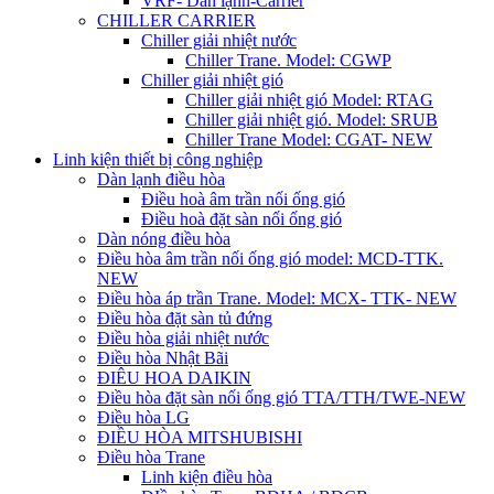
VRF- Dàn lạnh-Carrier
CHILLER CARRIER
Chiller giải nhiệt nước
Chiller Trane. Model: CGWP
Chiller giải nhiệt gió
Chiller giải nhiệt gió Model: RTAG
Chiller giải nhiệt gió. Model: SRUB
Chiller Trane Model: CGAT- NEW
Linh kiện thiết bị công nghiệp
Dàn lạnh điều hòa
Điều hoà âm trần nối ống gió
Điều hoà đặt sàn nối ống gió
Dàn nóng điều hòa
Điều hòa âm trần nối ống gió model: MCD-TTK.
NEW
Điều hòa áp trần Trane. Model: MCX- TTK- NEW
Điều hòa đặt sàn tủ đứng
Điều hòa giải nhiệt nước
Điều hòa Nhật Bãi
ĐIÊU HOA DAIKIN
Điều hòa đặt sàn nối ống gió TTA/TTH/TWE-NEW
Điều hòa LG
ĐIỀU HÒA MITSHUBISHI
Điều hòa Trane
Linh kiện điều hòa