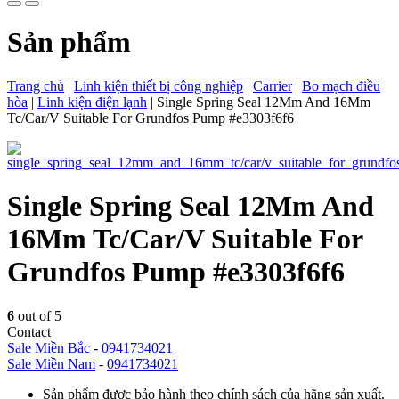
Sản phẩm
Trang chủ
|
Linh kiện thiết bị công nghiệp
|
Carrier
|
Bo mạch điều
hòa
|
Linh kiện điện lạnh
|
Single Spring Seal 12Mm And 16Mm
Tc/Car/V Suitable For Grundfos Pump #e3303f6f6
Single Spring Seal 12Mm And
16Mm Tc/Car/V Suitable For
Grundfos Pump #e3303f6f6
6
out of 5
Contact
Sale Miền Bắc
-
0941734021
Sale Miền Nam
-
0941734021
Sản phẩm được bảo hành theo chính sách của hãng sản xuất.