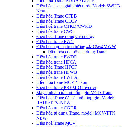
ĐIều hòa Trane BDHA / BDCB
Điều hòa 1 cục giải nhiệt nước Model: SWUT-
New.
Điều hòa Trane CFEB
Điều hòa Trane CLCP
Điều hoà trane CTKD/CWKD
Điều hòa trane CWS
Điều hoà Trane dòng Greenergy
Điều hòa trane FWC
Điều hòa cục bộ treo tường 4MCW/4MWW
Điều hòa cục bộ dân dụng Trane
Điều hòa trane FWDP
Điều hòa trane HFCA
Điều hòa Trane HFCF
Điều hòa trane HFWB
Điều hòa trane LWHA
ĐIều hòa trane MCV Yukon
Điều hoà trane PREMIO Inverter
Máy lạnh âm trần nối ống gió MCD Trane
Điều hòa Trane đặt sàn nối ống gió. Model:
RAUP/TTV-NEW
Điều hào trane CGDR
Điều hòa tủ đứng Trane, model: MCV-TTK
NEW
Điều hoà Trane MCV