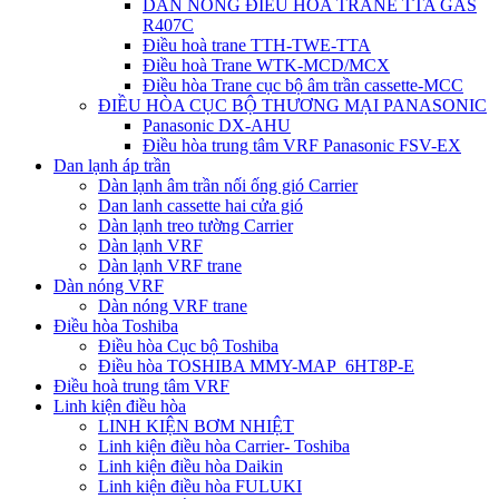
DÀN NÓNG ĐIỀU HÒA TRANE TTA GAS
R407C
Điều hoà trane TTH-TWE-TTA
Điều hoà Trane WTK-MCD/MCX
Điều hòa Trane cục bộ âm trần cassette-MCC
ĐIỀU HÒA CỤC BỘ THƯƠNG MẠI PANASONIC
Panasonic DX-AHU
Điều hòa trung tâm VRF Panasonic FSV-EX
Dan lạnh áp trần
Dàn lạnh âm trần nối ống gió Carrier
Dan lanh cassette hai cửa gió
Dàn lạnh treo tường Carrier
Dàn lạnh VRF
Dàn lạnh VRF trane
Dàn nóng VRF
Dàn nóng VRF trane
Điều hòa Toshiba
Điều hòa Cục bộ Toshiba
Điều hòa TOSHIBA MMY-MAP_6HT8P-E
Điều hoà trung tâm VRF
Linh kiện điều hòa
LINH KIỆN BƠM NHIỆT
Linh kiện điều hòa Carrier- Toshiba
Linh kiện điều hòa Daikin
Linh kiện điều hòa FULUKI