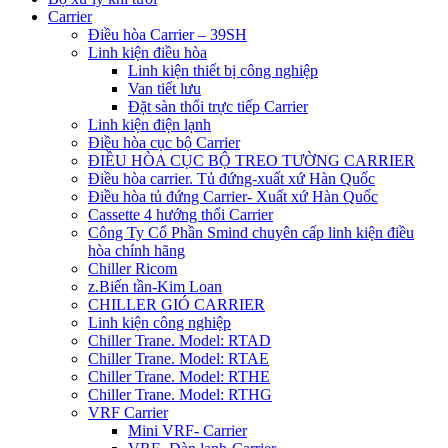
Carrier
Điều hòa Carrier – 39SH
Linh kiện điều hòa
Linh kiện thiết bị công nghiệp
Van tiết lưu
Đặt sàn thổi trực tiếp Carrier
Linh kiện điện lạnh
Điều hòa cục bộ Carrier
ĐIỀU HÒA CỤC BỘ TREO TƯỜNG CARRIER
Điều hòa carrier. Tủ đứng-xuất xứ Hàn Quốc
Điều hòa tủ đứng Carrier- Xuất xứ Hàn Quốc
Cassette 4 hướng thổi Carrier
Công Ty Cổ Phần Smind chuyên cấp linh kiện điều
hòa chính hãng
Chiller Ricom
z.Biến tần-Kim Loan
CHILLER GIÓ CARRIER
Linh kiện công nghiệp
Chiller Trane. Model: RTAD
Chiller Trane. Model: RTAE
Chiller Trane. Model: RTHE
Chiller Trane. Model: RTHG
VRF Carrier
Mini VRF- Carrier