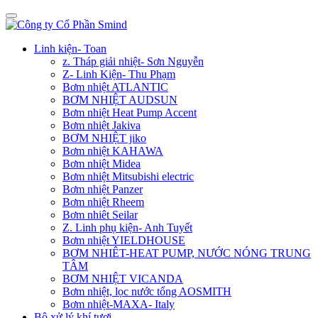
Linh kiện- Toan
z. Tháp giải nhiệt- Sơn Nguyễn
Z- Linh Kiện- Thu Phạm
Bơm nhiệt ATLANTIC
BƠM NHIỆT AUDSUN
Bơm nhiệt Heat Pump Accent
Bơm nhiệt Jakiva
BƠM NHIỆT jiko
Bơm nhiệt KAHAWA
Bơm nhiệt Midea
Bơm nhiệt Mitsubishi electric
Bơm nhiệt Panzer
Bơm nhiệt Rheem
Bơm nhiêt Seilar
Z. Linh phụ kiện- Anh Tuyết
Bơm nhiệt YIELDHOUSE
BƠM NHIÊT-HEAT PUMP, NƯỚC NÓNG TRUNG
TÂM
BƠM NHIỆT VICANDA
Bơm nhiệt, lọc nước tổng AOSMITH
Bơm nhiệt-MAXA- Italy
Bộ xử lý khí tươi