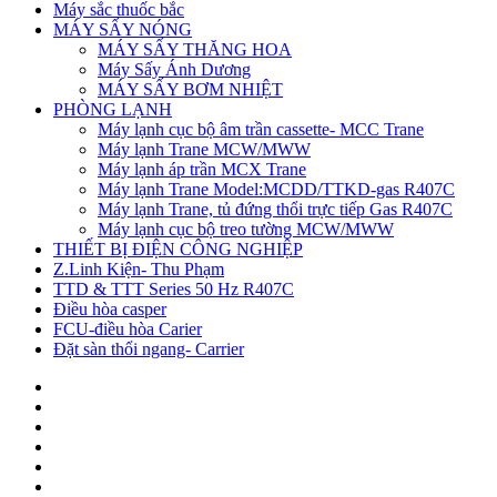
Máy sắc thuốc bắc
MÁY SẤY NÓNG
MÁY SẤY THĂNG HOA
Máy Sấy Ánh Dương
MÁY SẤY BƠM NHIỆT
PHÒNG LẠNH
Máy lạnh cục bộ âm trần cassette- MCC Trane
Máy lạnh Trane MCW/MWW
Máy lạnh áp trần MCX Trane
Máy lạnh Trane Model:MCDD/TTKD-gas R407C
Máy lạnh Trane, tủ đứng thổi trực tiếp Gas R407C
Máy lạnh cục bộ treo tường MCW/MWW
THIẾT BỊ ĐIỆN CÔNG NGHIỆP
Z.Linh Kiện- Thu Phạm
TTD & TTT Series 50 Hz R407C
Điều hòa casper
FCU-điều hòa Carier
Đặt sàn thổi ngang- Carrier