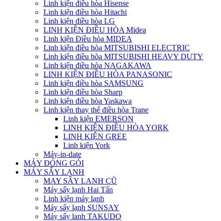
Linh kiện điều hòa Hisense
Linh kiện điều hòa Hitachi
Linh kiện điều hòa LG
LINH KIỆN ĐIỀU HÒA Midea
Linh kiện Điều hòa MIDEA
Linh kiện điều hòa MITSUBISHI ELECTRIC
Linh kiện điều hòa MITSUBISHI HEAVY DUTY
Linh kiện điều hòa NAGAKAWA
LINH KIỆN ĐIỀU HÒA PANASONIC
Linh kiện điều hòa SAMSUNG
Linh kiện điều hòa Sharp
Linh kiện điều hòa Yaskawa
Linh kiện thay thế điều hòa Trane
Linh kiện EMERSON
LINH KIỆN ĐIỀU HÒA YORK
LINH KIỆN GREE
Linh kiện York
Máy-in-date
MÁY ĐÓNG GÓI
MÁY SẤY LẠNH
MAY SÂY LANH CŨ
Máy sấy lạnh Hai Tấn
Linh kiện máy lạnh
Máy sấy lạnh SUNSAY
Máy sấy lanh TAKUDO