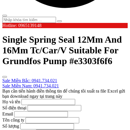
Hotline: 0965139148
Single Spring Seal 12Mm And
16Mm Tc/Car/V Suitable For
Grundfos Pump #e3303f6f6
Sale Miền Bắc: 0941.734.021
Sale Miền Nam: 0941.734.021
Bạn cần tiến hành điền thông tin để chúng tôi xuất ra file Excel gửi
bạn download ngay tại trang này
Họ và tên
Số điện thoại
Email
Tên công ty
Số lượng