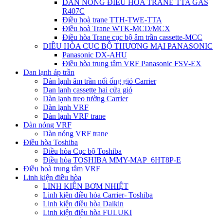
DÀN NÓNG ĐIỀU HÒA TRANE TTA GAS
R407C
Điều hoà trane TTH-TWE-TTA
Điều hoà Trane WTK-MCD/MCX
Điều hòa Trane cục bộ âm trần cassette-MCC
ĐIỀU HÒA CỤC BỘ THƯƠNG MẠI PANASONIC
Panasonic DX-AHU
Điều hòa trung tâm VRF Panasonic FSV-EX
Dan lạnh áp trần
Dàn lạnh âm trần nối ống gió Carrier
Dan lanh cassette hai cửa gió
Dàn lạnh treo tường Carrier
Dàn lạnh VRF
Dàn lạnh VRF trane
Dàn nóng VRF
Dàn nóng VRF trane
Điều hòa Toshiba
Điều hòa Cục bộ Toshiba
Điều hòa TOSHIBA MMY-MAP_6HT8P-E
Điều hoà trung tâm VRF
Linh kiện điều hòa
LINH KIỆN BƠM NHIỆT
Linh kiện điều hòa Carrier- Toshiba
Linh kiện điều hòa Daikin
Linh kiện điều hòa FULUKI