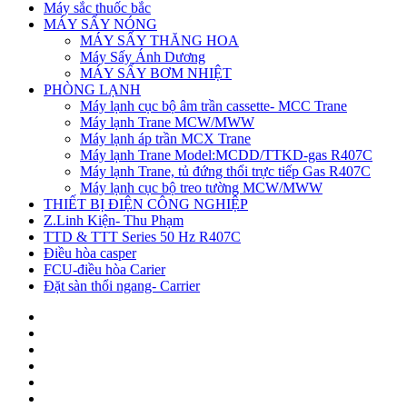
Máy sắc thuốc bắc
MÁY SẤY NÓNG
MÁY SẤY THĂNG HOA
Máy Sấy Ánh Dương
MÁY SẤY BƠM NHIỆT
PHÒNG LẠNH
Máy lạnh cục bộ âm trần cassette- MCC Trane
Máy lạnh Trane MCW/MWW
Máy lạnh áp trần MCX Trane
Máy lạnh Trane Model:MCDD/TTKD-gas R407C
Máy lạnh Trane, tủ đứng thổi trực tiếp Gas R407C
Máy lạnh cục bộ treo tường MCW/MWW
THIẾT BỊ ĐIỆN CÔNG NGHIỆP
Z.Linh Kiện- Thu Phạm
TTD & TTT Series 50 Hz R407C
Điều hòa casper
FCU-điều hòa Carier
Đặt sàn thổi ngang- Carrier