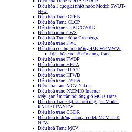
ĐIều hòa Trane BDHA / BDCB
Điều hòa 1 cục giải nhiệt nước Model: SWUT-
New.
Điều hòa Trane CFEB
Điều hòa Trane CLCP
Điều hoà trane CTKD/CWKD
Điều hòa trane CWS
Điều hoà Trane dòng Greenergy
Điều hòa trane FWC
Điều hòa cục bộ treo tường 4MCW/4MWW
Điều hòa cục bộ dân dụng Trane
Điều hòa trane FWDP
Điều hòa trane HFCA
Điều hòa Trane HFCF
Điều hòa trane HFWB
Điều hòa trane LWHA
ĐIều hòa trane MCV Yukon
Điều hoà trane PREMIO Inverter
Máy lạnh âm trần nối ống gió MCD Trane
Điều hòa Trane đặt sàn nối ống gió. Model:
RAUP/TTV-NEW
Điều hào trane CGDR
Điều hòa tủ đứng Trane, model: MCV-TTK
NEW
Điều hoà Trane MCV