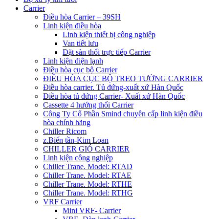
Carrier
Điều hòa Carrier – 39SH
Linh kiện điều hòa
Linh kiện thiết bị công nghiệp
Van tiết lưu
Đặt sàn thổi trực tiếp Carrier
Linh kiện điện lạnh
Điều hòa cục bộ Carrier
ĐIỀU HÒA CỤC BỘ TREO TƯỜNG CARRIER
Điều hòa carrier. Tủ đứng-xuất xứ Hàn Quốc
Điều hòa tủ đứng Carrier- Xuất xứ Hàn Quốc
Cassette 4 hướng thổi Carrier
Công Ty Cổ Phần Smind chuyên cấp linh kiện điều
hòa chính hãng
Chiller Ricom
z.Biến tần-Kim Loan
CHILLER GIÓ CARRIER
Linh kiện công nghiệp
Chiller Trane. Model: RTAD
Chiller Trane. Model: RTAE
Chiller Trane. Model: RTHE
Chiller Trane. Model: RTHG
VRF Carrier
Mini VRF- Carrier