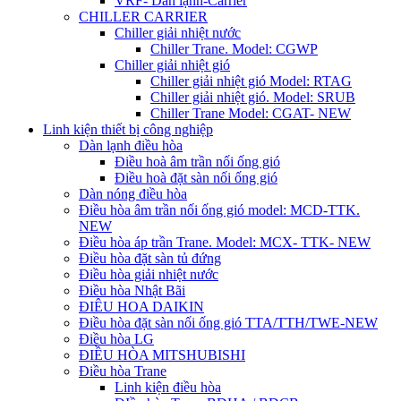
VRF- Dàn lạnh-Carrier
CHILLER CARRIER
Chiller giải nhiệt nước
Chiller Trane. Model: CGWP
Chiller giải nhiệt gió
Chiller giải nhiệt gió Model: RTAG
Chiller giải nhiệt gió. Model: SRUB
Chiller Trane Model: CGAT- NEW
Linh kiện thiết bị công nghiệp
Dàn lạnh điều hòa
Điều hoà âm trần nối ống gió
Điều hoà đặt sàn nối ống gió
Dàn nóng điều hòa
Điều hòa âm trần nối ống gió model: MCD-TTK.
NEW
Điều hòa áp trần Trane. Model: MCX- TTK- NEW
Điều hòa đặt sàn tủ đứng
Điều hòa giải nhiệt nước
Điều hòa Nhật Bãi
ĐIÊU HOA DAIKIN
Điều hòa đặt sàn nối ống gió TTA/TTH/TWE-NEW
Điều hòa LG
ĐIỀU HÒA MITSHUBISHI
Điều hòa Trane
Linh kiện điều hòa