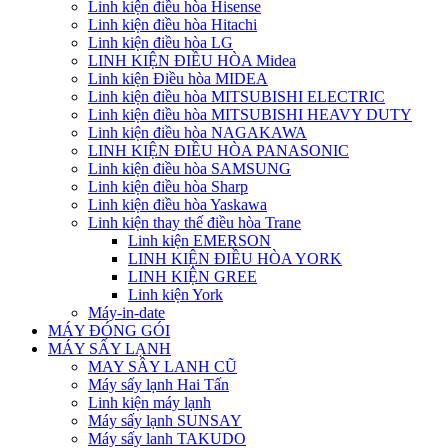
Linh kiện điều hòa Hisense
Linh kiện điều hòa Hitachi
Linh kiện điều hòa LG
LINH KIỆN ĐIỀU HÒA Midea
Linh kiện Điều hòa MIDEA
Linh kiện điều hòa MITSUBISHI ELECTRIC
Linh kiện điều hòa MITSUBISHI HEAVY DUTY
Linh kiện điều hòa NAGAKAWA
LINH KIỆN ĐIỀU HÒA PANASONIC
Linh kiện điều hòa SAMSUNG
Linh kiện điều hòa Sharp
Linh kiện điều hòa Yaskawa
Linh kiện thay thế điều hòa Trane
Linh kiện EMERSON
LINH KIỆN ĐIỀU HÒA YORK
LINH KIỆN GREE
Linh kiện York
Máy-in-date
MÁY ĐÓNG GÓI
MÁY SẤY LẠNH
MAY SÂY LANH CŨ
Máy sấy lạnh Hai Tấn
Linh kiện máy lạnh
Máy sấy lạnh SUNSAY
Máy sấy lanh TAKUDO