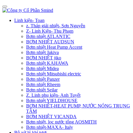
Linh kiện- Toan
z. Tháp giải nhiệt- Sơn Nguyễn
Z- Linh Kiện- Thu Phạm
Bơm nhiệt ATLANTIC
BƠM NHIỆT AUDSUN
Bơm nhiệt Heat Pump Accent
Bơm nhiệt Jakiva
BƠM NHIỆT jiko
Bơm nhiệt KAHAWA
Bơm nhiệt Midea
Bơm nhiệt Mitsubishi electric
Bơm nhiệt Panzer
Bơm nhiệt Rheem
Bơm nhiêt Seilar
Z. Linh phụ kiện- Anh Tuyết
Bơm nhiệt YIELDHOUSE
BƠM NHIÊT-HEAT PUMP, NƯỚC NÓNG TRUNG
TÂM
BƠM NHIỆT VICANDA
Bơm nhiệt, lọc nước tổng AOSMITH
Bơm nhiệt-MAXA- Italy
Bộ xử lý khí tươi