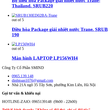
Bộ điều hòa Package giải nhiệt nước Trane-
Thailand. SRUB220
out of 5
Điều hòa Package giải nhiệt nước Trane. SRUB
190
out of 5
Màn hình LAPTOP LP156WH4
Công Ty Cổ Phần SMIND
0965.139.148
dinhtoan1076@gmail.com
Nhà 21A ngõ 35 Tây Sơn, phường Kim Liên, Hà Nội
Gọi tư vấn & khiếu nại
HOTLINE-ZAlO: 0965139148 (9h00 - 22h00)
Triết lý kinh doanh: "Không có đối thủ, chỉ có đối tác"