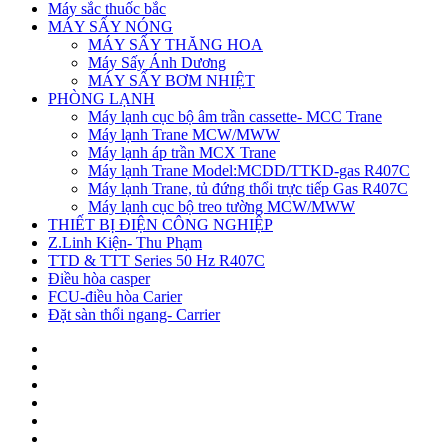
Máy sắc thuốc bắc
MÁY SẤY NÓNG
MÁY SẤY THĂNG HOA
Máy Sấy Ánh Dương
MÁY SẤY BƠM NHIỆT
PHÒNG LẠNH
Máy lạnh cục bộ âm trần cassette- MCC Trane
Máy lạnh Trane MCW/MWW
Máy lạnh áp trần MCX Trane
Máy lạnh Trane Model:MCDD/TTKD-gas R407C
Máy lạnh Trane, tủ đứng thổi trực tiếp Gas R407C
Máy lạnh cục bộ treo tường MCW/MWW
THIẾT BỊ ĐIỆN CÔNG NGHIỆP
Z.Linh Kiện- Thu Phạm
TTD & TTT Series 50 Hz R407C
Điều hòa casper
FCU-điều hòa Carier
Đặt sàn thổi ngang- Carrier