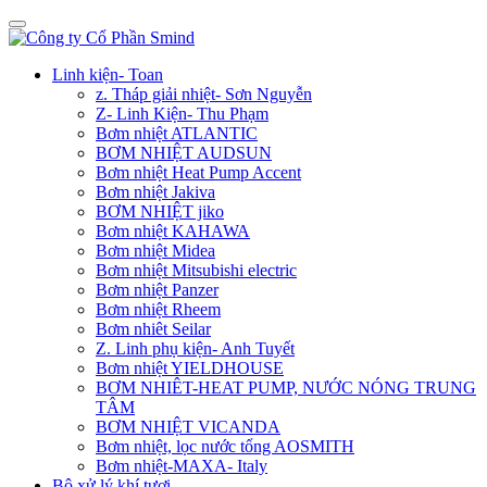
Linh kiện- Toan
z. Tháp giải nhiệt- Sơn Nguyễn
Z- Linh Kiện- Thu Phạm
Bơm nhiệt ATLANTIC
BƠM NHIỆT AUDSUN
Bơm nhiệt Heat Pump Accent
Bơm nhiệt Jakiva
BƠM NHIỆT jiko
Bơm nhiệt KAHAWA
Bơm nhiệt Midea
Bơm nhiệt Mitsubishi electric
Bơm nhiệt Panzer
Bơm nhiệt Rheem
Bơm nhiêt Seilar
Z. Linh phụ kiện- Anh Tuyết
Bơm nhiệt YIELDHOUSE
BƠM NHIÊT-HEAT PUMP, NƯỚC NÓNG TRUNG
TÂM
BƠM NHIỆT VICANDA
Bơm nhiệt, lọc nước tổng AOSMITH
Bơm nhiệt-MAXA- Italy
Bộ xử lý khí tươi