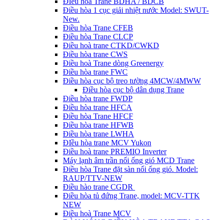
ĐIều hòa Trane BDHA / BDCB
Điều hòa 1 cục giải nhiệt nước Model: SWUT-
New.
Điều hòa Trane CFEB
Điều hòa Trane CLCP
Điều hoà trane CTKD/CWKD
Điều hòa trane CWS
Điều hoà Trane dòng Greenergy
Điều hòa trane FWC
Điều hòa cục bộ treo tường 4MCW/4MWW
Điều hòa cục bộ dân dụng Trane
Điều hòa trane FWDP
Điều hòa trane HFCA
Điều hòa Trane HFCF
Điều hòa trane HFWB
Điều hòa trane LWHA
ĐIều hòa trane MCV Yukon
Điều hoà trane PREMIO Inverter
Máy lạnh âm trần nối ống gió MCD Trane
Điều hòa Trane đặt sàn nối ống gió. Model:
RAUP/TTV-NEW
Điều hào trane CGDR
Điều hòa tủ đứng Trane, model: MCV-TTK
NEW
Điều hoà Trane MCV