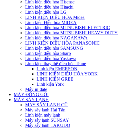
Linh kiện điều hòa Hisense
Linh kiện điều hòa Hitachi
Linh kiện điều hòa LG
LINH KIỆN ĐIỀU HÒA Midea
Linh kiện Điều hòa MIDEA
Linh kiện điều hòa MITSUBISHI ELECTRIC
Linh kiện điều hòa MITSUBISHI HEAVY DUTY
Linh kiện điều hòa NAGAKAWA
LINH KIỆN ĐIỀU HÒA PANASONIC
Linh kiện điều hòa SAMSUNG
Linh kiện điều hòa Sharp
Linh kiện điều hòa Yaskawa
Linh kiện thay thế điều hòa Trane
Linh kiện EMERSON
LINH KIỆN ĐIỀU HÒA YORK
LINH KIỆN GREE
Linh kiện York
Máy-in-date
MÁY ĐÓNG GÓI
MÁY SẤY LẠNH
MAY SÂY LANH CŨ
Máy sấy lạnh Hai Tấn
Linh kiện máy lạnh
Máy sấy lạnh SUNSAY
Máy sấy lanh TAKUDO