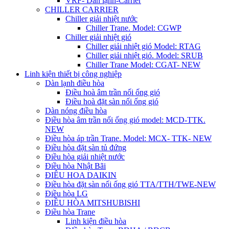
VRF- Dàn lạnh-Carrier
CHILLER CARRIER
Chiller giải nhiệt nước
Chiller Trane. Model: CGWP
Chiller giải nhiệt gió
Chiller giải nhiệt gió Model: RTAG
Chiller giải nhiệt gió. Model: SRUB
Chiller Trane Model: CGAT- NEW
Linh kiện thiết bị công nghiệp
Dàn lạnh điều hòa
Điều hoà âm trần nối ống gió
Điều hoà đặt sàn nối ống gió
Dàn nóng điều hòa
Điều hòa âm trần nối ống gió model: MCD-TTK.
NEW
Điều hòa áp trần Trane. Model: MCX- TTK- NEW
Điều hòa đặt sàn tủ đứng
Điều hòa giải nhiệt nước
Điều hòa Nhật Bãi
ĐIÊU HOA DAIKIN
Điều hòa đặt sàn nối ống gió TTA/TTH/TWE-NEW
Điều hòa LG
ĐIỀU HÒA MITSHUBISHI
Điều hòa Trane
Linh kiện điều hòa