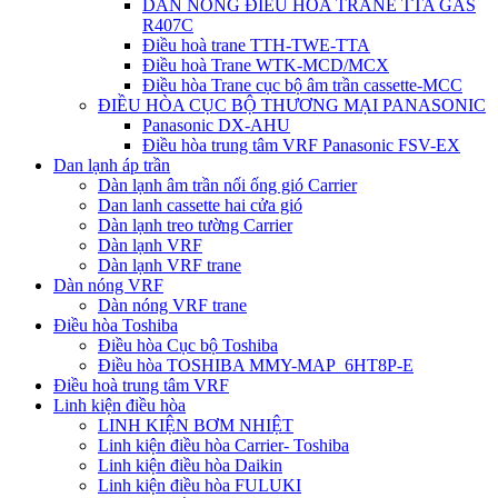
DÀN NÓNG ĐIỀU HÒA TRANE TTA GAS
R407C
Điều hoà trane TTH-TWE-TTA
Điều hoà Trane WTK-MCD/MCX
Điều hòa Trane cục bộ âm trần cassette-MCC
ĐIỀU HÒA CỤC BỘ THƯƠNG MẠI PANASONIC
Panasonic DX-AHU
Điều hòa trung tâm VRF Panasonic FSV-EX
Dan lạnh áp trần
Dàn lạnh âm trần nối ống gió Carrier
Dan lanh cassette hai cửa gió
Dàn lạnh treo tường Carrier
Dàn lạnh VRF
Dàn lạnh VRF trane
Dàn nóng VRF
Dàn nóng VRF trane
Điều hòa Toshiba
Điều hòa Cục bộ Toshiba
Điều hòa TOSHIBA MMY-MAP_6HT8P-E
Điều hoà trung tâm VRF
Linh kiện điều hòa
LINH KIỆN BƠM NHIỆT
Linh kiện điều hòa Carrier- Toshiba
Linh kiện điều hòa Daikin
Linh kiện điều hòa FULUKI