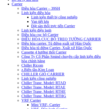
Carrier
Điều hòa Carrier – 39SH
Linh kiện điều hòa
Linh kiện thiết bị công nghiệp
Van tiết lưu
Đặt sàn thổi trực tiếp Carrier
Linh kiện điện lạnh
Điều hòa cục bộ Carrier
ĐIỀU HÒA CỤC BỘ TREO TƯỜNG CARRIER
Điều hòa carrier. Tủ đứng-xuất xứ Hàn Quốc
Điều hòa tủ đứng Carrier- Xuất xứ Hàn Quốc
Cassette 4 hướng thổi Carrier
Công Ty Cổ Phần Smind chuyên cấp linh kiện điều
hòa chính hãng
Chiller Ricom
z.Biến tần-Kim Loan
CHILLER GIÓ CARRIER
Linh kiện công nghiệp
Chiller Trane. Model: RTAD
Chiller Trane. Model: RTAE
Chiller Trane. Model: RTHE
Chiller Trane. Model: RTHG
VRF Carrier
Mini VRF- Carrier