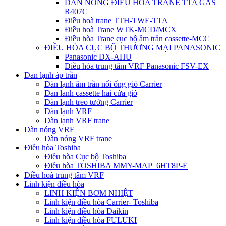
DÀN NÓNG ĐIỀU HÒA TRANE TTA GAS
R407C
Điều hoà trane TTH-TWE-TTA
Điều hoà Trane WTK-MCD/MCX
Điều hòa Trane cục bộ âm trần cassette-MCC
ĐIỀU HÒA CỤC BỘ THƯƠNG MẠI PANASONIC
Panasonic DX-AHU
Điều hòa trung tâm VRF Panasonic FSV-EX
Dan lạnh áp trần
Dàn lạnh âm trần nối ống gió Carrier
Dan lanh cassette hai cửa gió
Dàn lạnh treo tường Carrier
Dàn lạnh VRF
Dàn lạnh VRF trane
Dàn nóng VRF
Dàn nóng VRF trane
Điều hòa Toshiba
Điều hòa Cục bộ Toshiba
Điều hòa TOSHIBA MMY-MAP_6HT8P-E
Điều hoà trung tâm VRF
Linh kiện điều hòa
LINH KIỆN BƠM NHIỆT
Linh kiện điều hòa Carrier- Toshiba
Linh kiện điều hòa Daikin
Linh kiện điều hòa FULUKI