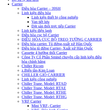
Carrier
Điều hòa Carrier – 39SH
Linh kiện điều hòa
Linh kiện thiết bị công nghiệp
Van tiết lưu
Đặt sàn thổi trực tiếp Carrier
Linh kiện điện lạnh
Điều hòa cục bộ Carrier
ĐIỀU HÒA CỤC BỘ TREO TƯỜNG CARRIER
Điều hòa carrier. Tủ đứng-xuất xứ Hàn Quốc
Điều hòa tủ đứng Carrier- Xuất xứ Hàn Quốc
Cassette 4 hướng thổi Carrier
Công Ty Cổ Phần Smind chuyên cấp linh kiện điều
hòa chính hãng
Chiller Ricom
z.Biến tần-Kim Loan
CHILLER GIÓ CARRIER
Linh kiện công nghiệp
Chiller Trane. Model: RTAD
Chiller Trane. Model: RTAE
Chiller Trane. Model: RTHE
Chiller Trane. Model: RTHG
VRF Carrier
Mini VRF- Carrier