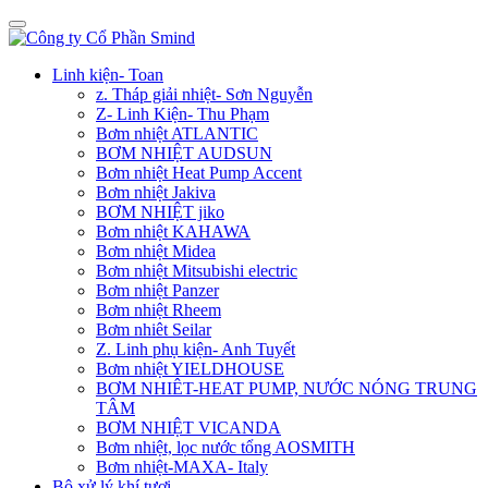
Linh kiện- Toan
z. Tháp giải nhiệt- Sơn Nguyễn
Z- Linh Kiện- Thu Phạm
Bơm nhiệt ATLANTIC
BƠM NHIỆT AUDSUN
Bơm nhiệt Heat Pump Accent
Bơm nhiệt Jakiva
BƠM NHIỆT jiko
Bơm nhiệt KAHAWA
Bơm nhiệt Midea
Bơm nhiệt Mitsubishi electric
Bơm nhiệt Panzer
Bơm nhiệt Rheem
Bơm nhiêt Seilar
Z. Linh phụ kiện- Anh Tuyết
Bơm nhiệt YIELDHOUSE
BƠM NHIÊT-HEAT PUMP, NƯỚC NÓNG TRUNG
TÂM
BƠM NHIỆT VICANDA
Bơm nhiệt, lọc nước tổng AOSMITH
Bơm nhiệt-MAXA- Italy
Bộ xử lý khí tươi