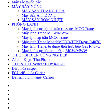
Máy sắc thuốc bắc
MÁY SẤY NÓNG
MÁY SẤY THĂNG HOA
Máy Sấy Ánh Dương
MÁY SẤY BƠM NHIỆT
PHÒNG LẠNH
Máy lạnh cục bộ âm trần cassette- MCC Trane
Máy lạnh Trane MCW/MWW
Máy lạnh áp trần MCX Trane
Máy lạnh Trane Model:MCDD/TTKD-gas R407C
Máy lạnh Trane, tủ đứng thổi trực tiếp Gas R407C
Máy lạnh cục bộ treo tường MCW/MWW
THIẾT BỊ ĐIỆN CÔNG NGHIỆP
Z.Linh Kiện- Thu Phạm
TTD & TTT Series 50 Hz R407C
Điều hòa casper
FCU-điều hòa Carier
Đặt sàn thổi ngang- Carrier