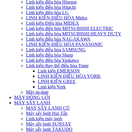
Linh kiện điều hòa Hisense
Linh kiện điều hòa Hitachi
Linh kiện điều hòa LG
LINH KIỆN ĐIỀU HÒA Midea
Linh kiện Điều hòa MIDEA
Linh kiện điều hòa MITSUBISHI ELECTRIC
Linh kiện điều hòa MITSUBISHI HEAVY DUTY
Linh kiện điều hòa NAGAKAWA
LINH KIỆN ĐIỀU HÒA PANASONIC
Linh kiện điều hòa SAMSUNG
Linh kiện điều hòa Sharp
Linh kiện điều hòa Yaskawa
Linh kiện thay thế điều hòa Trane
Linh kiện EMERSON
LINH KIỆN ĐIỀU HÒA YORK
LINH KIỆN GREE
Linh kiện York
Máy-in-date
MÁY ĐÓNG GÓI
MÁY SẤY LẠNH
MAY SÂY LANH CŨ
Máy sấy lạnh Hai Tấn
Linh kiện máy lạnh
Máy sấy lạnh SUNSAY
Máy sấy lanh TAKUDO