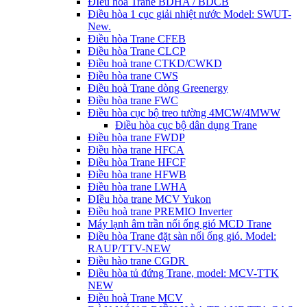
ĐIều hòa Trane BDHA / BDCB
Điều hòa 1 cục giải nhiệt nước Model: SWUT-
New.
Điều hòa Trane CFEB
Điều hòa Trane CLCP
Điều hoà trane CTKD/CWKD
Điều hòa trane CWS
Điều hoà Trane dòng Greenergy
Điều hòa trane FWC
Điều hòa cục bộ treo tường 4MCW/4MWW
Điều hòa cục bộ dân dụng Trane
Điều hòa trane FWDP
Điều hòa trane HFCA
Điều hòa Trane HFCF
Điều hòa trane HFWB
Điều hòa trane LWHA
ĐIều hòa trane MCV Yukon
Điều hoà trane PREMIO Inverter
Máy lạnh âm trần nối ống gió MCD Trane
Điều hòa Trane đặt sàn nối ống gió. Model:
RAUP/TTV-NEW
Điều hào trane CGDR
Điều hòa tủ đứng Trane, model: MCV-TTK
NEW
Điều hoà Trane MCV