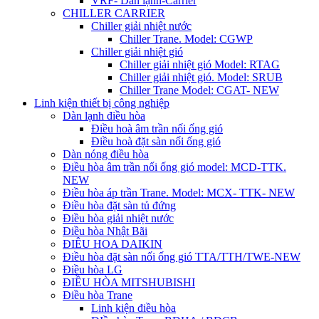
VRF- Dàn lạnh-Carrier
CHILLER CARRIER
Chiller giải nhiệt nước
Chiller Trane. Model: CGWP
Chiller giải nhiệt gió
Chiller giải nhiệt gió Model: RTAG
Chiller giải nhiệt gió. Model: SRUB
Chiller Trane Model: CGAT- NEW
Linh kiện thiết bị công nghiệp
Dàn lạnh điều hòa
Điều hoà âm trần nối ống gió
Điều hoà đặt sàn nối ống gió
Dàn nóng điều hòa
Điều hòa âm trần nối ống gió model: MCD-TTK.
NEW
Điều hòa áp trần Trane. Model: MCX- TTK- NEW
Điều hòa đặt sàn tủ đứng
Điều hòa giải nhiệt nước
Điều hòa Nhật Bãi
ĐIÊU HOA DAIKIN
Điều hòa đặt sàn nối ống gió TTA/TTH/TWE-NEW
Điều hòa LG
ĐIỀU HÒA MITSHUBISHI
Điều hòa Trane
Linh kiện điều hòa