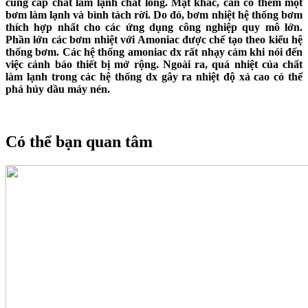
cung cấp chất làm lạnh chất lỏng. Mặt khác, cần có thêm một
bơm làm lạnh và bình tách rời. Do đó, bơm nhiệt hệ thống bơm
thích hợp nhất cho các ứng dụng công nghiệp quy mô lớn.
Phần lớn các bơm nhiệt với Amoniac được chế tạo theo kiểu hệ
thống bơm. Các hệ thống amoniac dx rất nhạy cảm khi nói đến
việc cảnh báo thiết bị mở rộng. Ngoài ra, quá nhiệt của chất
làm lạnh trong các hệ thống dx gây ra nhiệt độ xả cao có thể
phá hủy dầu máy nén.
Có thể bạn quan tâm