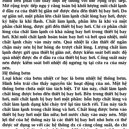
Hình bên phải cho thấy một hệ thống với mở rộng trực tiếp.
Mở rộng trực tiếp ngụ ý rằng toàn bộ khối lượng môi chất lạnh
ở đầu ra của thiết bị giãn nở được đưa đến thiết bị bay hơi. Do
sự giãn nở, một phần lớn chất làm lạnh chất lỏng bay hơi, được
ký hiệu là khí flash. Chất làm lạnh, phần lớn là khí và một
phần chất lỏng, được gửi đến thiết bị bay hơi. Chỉ có phần chất
lỏng của chất làm lạnh có khả năng bay hơi trong thiết bị bay
hơi. Khi môi chất lạnh hoàn toàn bay hơi và hơi quá nhiệt, môi
chất lạnh chảy vào máy nén. Quá nhiệt là cần thiết để ngăn
chặn máy nén bị hư hỏng do trượt chất lỏng. Lượng chất làm
lạnh được gửi qua thiết bị giãn nở, được kiểm soát bởi mức độ
quá nhiệt được đo ở đầu ra của thiết bị bay hơi. Công suất máy
nén được kiểm soát bởi nhiệt độ ngưng tụ tại cửa ra của máy
nén.
Hệ thống bơm
Loại khác của bơm nhiệt cơ học là bơm nhiệt hệ thống bơm.
Hình bên trái cho thấy nguyên tắc hoạt động của nó. Một hệ
thống bơm chứa một tàu tách biệt. Từ tàu này, chất làm lạnh
chất lỏng được bơm đến thiết bị bay hơi. Bên trong thiết bị bay
hơi, môi chất lạnh bị bay hơi một phần: hỗn hợp chất lỏng và
chất làm lạnh dạng khí chảy trở lại tàu tách rời. Tàu này tách
chất làm lạnh trong chất lỏng và hơi. Chất lỏng được bơm vào
thiết bị bay hơi một lần nữa; hơi nước chảy vào máy nén. Một
lợi thế của hệ thống này là các thiết bị bay hơi nhỏ hơn có thể
được sử dụng so với các hệ thống dx có cùng công suất, do chỉ