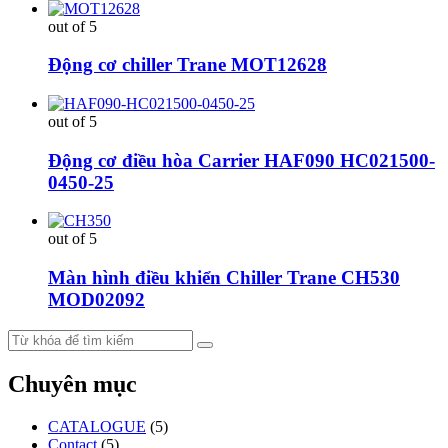
out of 5
Động cơ chiller Trane MOT12628
out of 5
Động cơ điều hòa Carrier HAF090 HC021500-
0450-25
out of 5
Màn hình điều khiển Chiller Trane CH530
MOD02092
Chuyên mục
CATALOGUE
(5)
Contact
(5)