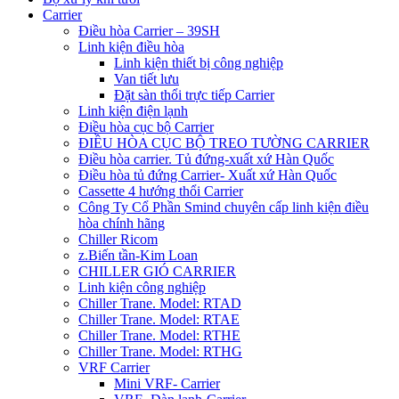
Carrier
Điều hòa Carrier – 39SH
Linh kiện điều hòa
Linh kiện thiết bị công nghiệp
Van tiết lưu
Đặt sàn thổi trực tiếp Carrier
Linh kiện điện lạnh
Điều hòa cục bộ Carrier
ĐIỀU HÒA CỤC BỘ TREO TƯỜNG CARRIER
Điều hòa carrier. Tủ đứng-xuất xứ Hàn Quốc
Điều hòa tủ đứng Carrier- Xuất xứ Hàn Quốc
Cassette 4 hướng thổi Carrier
Công Ty Cổ Phần Smind chuyên cấp linh kiện điều
hòa chính hãng
Chiller Ricom
z.Biến tần-Kim Loan
CHILLER GIÓ CARRIER
Linh kiện công nghiệp
Chiller Trane. Model: RTAD
Chiller Trane. Model: RTAE
Chiller Trane. Model: RTHE
Chiller Trane. Model: RTHG
VRF Carrier
Mini VRF- Carrier