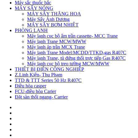
Máy sắc thuốc bắc
MÁY SẤY NÓNG
MÁY SẤY THĂNG HOA
Máy Sấy Ánh Dương
MÁY SẤY BƠM NHIỆT
PHÒNG LẠNH
Máy lạnh cục bộ âm trần cassette- MCC Trane
Máy lạnh Trane MCW/MWW
Máy lạnh áp trần MCX Trane
Máy lạnh Trane Model:MCDD/TTKD-gas R407C
Máy lạnh Trane, tủ đứng thổi trực tiếp Gas R407C
Máy lạnh cục bộ treo tường MCW/MWW
THIẾT BỊ ĐIỆN CÔNG NGHIỆP
Z.Linh Kiện- Thu Phạm
TTD & TTT Series 50 Hz R407C
Điều hòa casper
FCU-điều hòa Carier
Đặt sàn thổi ngang- Carrier