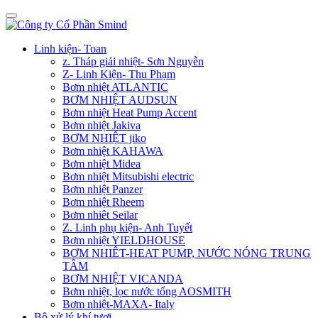
Linh kiện- Toan
z. Tháp giải nhiệt- Sơn Nguyễn
Z- Linh Kiện- Thu Phạm
Bơm nhiệt ATLANTIC
BƠM NHIỆT AUDSUN
Bơm nhiệt Heat Pump Accent
Bơm nhiệt Jakiva
BƠM NHIỆT jiko
Bơm nhiệt KAHAWA
Bơm nhiệt Midea
Bơm nhiệt Mitsubishi electric
Bơm nhiệt Panzer
Bơm nhiệt Rheem
Bơm nhiêt Seilar
Z. Linh phụ kiện- Anh Tuyết
Bơm nhiệt YIELDHOUSE
BƠM NHIÊT-HEAT PUMP, NƯỚC NÓNG TRUNG
TÂM
BƠM NHIỆT VICANDA
Bơm nhiệt, lọc nước tổng AOSMITH
Bơm nhiệt-MAXA- Italy
Bộ xử lý khí tươi