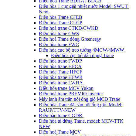
ĐIều hòa Trane BDHA / BDCB
Điều hòa 1 cục giải nhiệt nước Model: SWUT-
New.
Điều hòa Trane CFEB
Điều hòa Trane CLCP
Điều hoà trane CTKD/CWKD
Điều hòa trane CWS
Điều hoà Trane dòng Greenergy
Điều hòa trane FWC
Điều hòa cục bộ treo tường 4MCW/4MWW
Điều hòa cục bộ dân dụng Trane
Điều hòa trane FWDP
Điều hòa trane HFCA
Điều hòa Trane HFCF
Điều hòa trane HFWB
Điều hòa trane LWHA
ĐIều hòa trane MCV Yukon
Điều hoà trane PREMIO Inverter
Máy lạnh âm trần nối ống gió MCD Trane
Điều hòa Trane đặt sàn nối ống gió. Model:
RAUP/TTV-NEW
Điều hào trane CGDR
Điều hòa tủ đứng Trane, model: MCV-TTK
NEW
Điều hoà Trane MCV