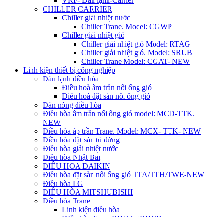
VRF- Dàn lạnh-Carrier
CHILLER CARRIER
Chiller giải nhiệt nước
Chiller Trane. Model: CGWP
Chiller giải nhiệt gió
Chiller giải nhiệt gió Model: RTAG
Chiller giải nhiệt gió. Model: SRUB
Chiller Trane Model: CGAT- NEW
Linh kiện thiết bị công nghiệp
Dàn lạnh điều hòa
Điều hoà âm trần nối ống gió
Điều hoà đặt sàn nối ống gió
Dàn nóng điều hòa
Điều hòa âm trần nối ống gió model: MCD-TTK.
NEW
Điều hòa áp trần Trane. Model: MCX- TTK- NEW
Điều hòa đặt sàn tủ đứng
Điều hòa giải nhiệt nước
Điều hòa Nhật Bãi
ĐIÊU HOA DAIKIN
Điều hòa đặt sàn nối ống gió TTA/TTH/TWE-NEW
Điều hòa LG
ĐIỀU HÒA MITSHUBISHI
Điều hòa Trane
Linh kiện điều hòa