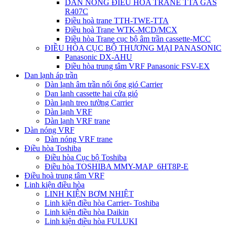
DÀN NÓNG ĐIỀU HÒA TRANE TTA GAS
R407C
Điều hoà trane TTH-TWE-TTA
Điều hoà Trane WTK-MCD/MCX
Điều hòa Trane cục bộ âm trần cassette-MCC
ĐIỀU HÒA CỤC BỘ THƯƠNG MẠI PANASONIC
Panasonic DX-AHU
Điều hòa trung tâm VRF Panasonic FSV-EX
Dan lạnh áp trần
Dàn lạnh âm trần nối ống gió Carrier
Dan lanh cassette hai cửa gió
Dàn lạnh treo tường Carrier
Dàn lạnh VRF
Dàn lạnh VRF trane
Dàn nóng VRF
Dàn nóng VRF trane
Điều hòa Toshiba
Điều hòa Cục bộ Toshiba
Điều hòa TOSHIBA MMY-MAP_6HT8P-E
Điều hoà trung tâm VRF
Linh kiện điều hòa
LINH KIỆN BƠM NHIỆT
Linh kiện điều hòa Carrier- Toshiba
Linh kiện điều hòa Daikin
Linh kiện điều hòa FULUKI