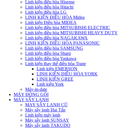
Linh kiện điều hòa Hisense
Linh kiện điều hòa Hitachi
Linh kiện điều hòa LG
LINH KIỆN ĐIỀU HÒA Midea
Linh kiện Điều hòa MIDEA
Linh kiện điều hòa MITSUBISHI ELECTRIC
Linh kiện điều hòa MITSUBISHI HEAVY DUTY
Linh kiện điều hòa NAGAKAWA
LINH KIỆN ĐIỀU HÒA PANASONIC
Linh kiện điều hòa SAMSUNG
Linh kiện điều hòa Sharp
Linh kiện điều hòa Yaskawa
Linh kiện thay thế điều hòa Trane
Linh kiện EMERSON
LINH KIỆN ĐIỀU HÒA YORK
LINH KIỆN GREE
Linh kiện York
Máy-in-date
MÁY ĐÓNG GÓI
MÁY SẤY LẠNH
MAY SÂY LANH CŨ
Máy sấy lạnh Hai Tấn
Linh kiện máy lạnh
Máy sấy lạnh SUNSAY
Máy sấy lanh TAKUDO