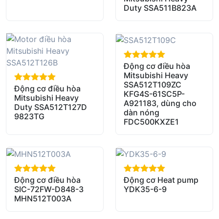
Duty SSA511B823A
Động cơ điều hòa
out of 5
Mitsubishi Heavy
SSA512T109ZC
Động cơ điều hòa
out of 5
KFG4S-61SC5P-
Mitsubishi Heavy
A921183, dùng cho
Duty SSA512T127D
dàn nóng
9823TG
FDC500KXZE1
Động cơ điều hòa
Động cơ Heat pump
out of 5
out of 5
SIC-72FW-D848-3
YDK35-6-9
MHN512T003A