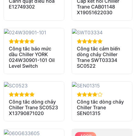
Cánh quạt điều hòa
Cáp kết nối Chiller
out of 5
out of 5
E12749302
Trane CAB01148
X19051622030
Công tắc báo mức
Công tắc cảm biến
out of 5
out of 5
dầu Chiller YORK
dòng chảy Chiller
024W30901-101 Oil
Trane SWT03334
Level Switch
SC0522
Công tắc dòng chảy
Công tắc dòng chảy
out of 5
out of 5
Chiller Trane SC0523
Chiller Trane
X13790871020
SEN01315