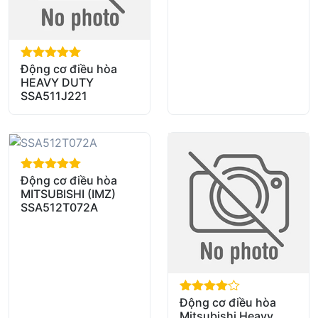
Động cơ điều hòa
out of 5
HEAVY DUTY
SSA511J221
Động cơ điều hòa
out of 5
MITSUBISHI (IMZ)
SSA512T072A
Động cơ điều hòa
out of 5
Mitsubishi Heavy