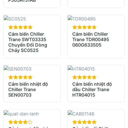
P505A157AB
Cảm biến Chiller
Cảm biến Chiller
out of 5
out of 5
Trane SWT03335
Trane TDR00495
Chuyển Đổi Dòng
060G633505
Chảy SC0525
Cảm biến nhiệt độ
Cảm biến nhiệt độ
out of 5
out of 5
Chiller Trane
dầu Chiller Trane
SEN00703
HTR04015