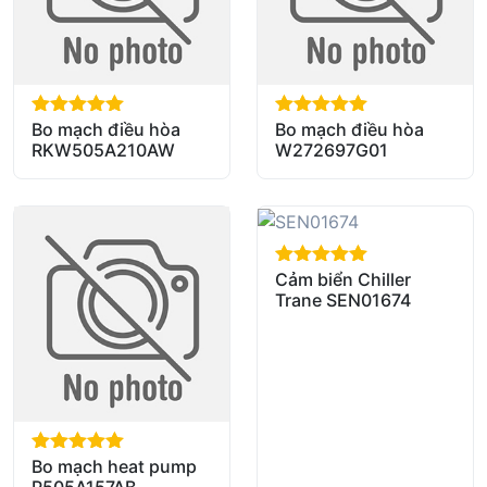
Bo mạch điều hòa
Bo mạch điều hòa
out of 5
out of 5
RKW505A210AW
W272697G01
Cảm biển Chiller
out of 5
Trane SEN01674
Bo mạch heat pump
out of 5