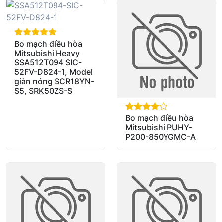
Bo mạch điều hòa
out of 5
Mitsubishi Heavy
SSA512T094 SIC-
52FV-D824-1, Model
giàn nóng SCR18YN-
S5, SRK50ZS-S
Bo mạch điều hòa
out of 5
Mitsubishi PUHY-
P200-850YGMC-A