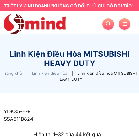
TRIẾT LÝ KINH DOANH "KHÔNG CÓ ĐỐI THỦ, CHỈ CÓ ĐỐI TÁC"
Linh Kiện Điều Hòa MITSUBISHI
HEAVY DUTY
Trang chủ
|
Linh kiện điều hòa
|
Linh kiện điều hòa MITSUBISHI
HEAVY DUTY
YDK35-6-9
SSA511B824
Hiển thị 1–32 của 44 kết quả