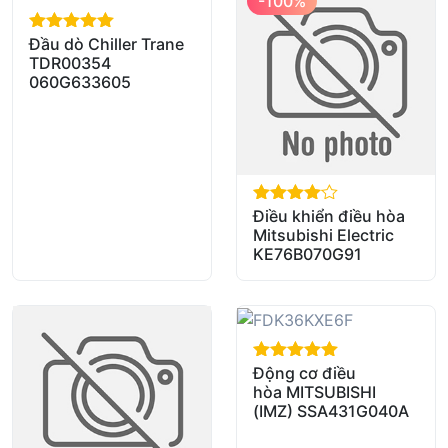
-100%
Đầu dò Chiller Trane
out of 5
TDR00354
060G633605
Điều khiển điều hòa
out of 5
Mitsubishi Electric
KE76B070G91
Động cơ điều
out of 5
hòa MITSUBISHI
(IMZ) SSA431G040A