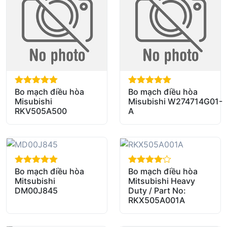
Bo mạch điều hòa
Bo mạch điều hòa
out of 5
out of 5
Misubishi
Misubishi W274714G01-
RKV505A500
A
Bo mạch điều hòa
Bo mạch điều hòa
out of 5
out of 5
Mitsubishi
Mitsubishi Heavy
DM00J845
Duty / Part No:
RKX505A001A