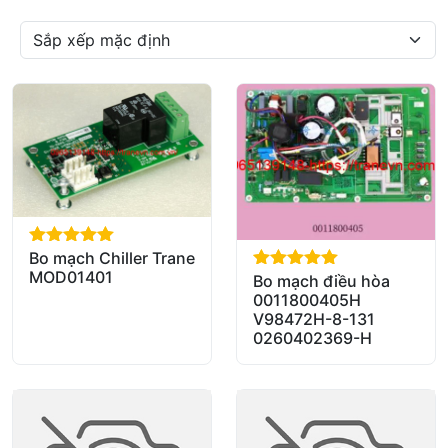
Bo mạch Chiller Trane
out of 5
MOD01401
Bo mạch điều hòa
out of 5
0011800405H
V98472H-8-131
0260402369-H