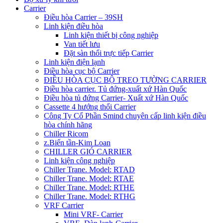
Carrier
Điều hòa Carrier – 39SH
Linh kiện điều hòa
Linh kiện thiết bị công nghiệp
Van tiết lưu
Đặt sàn thổi trực tiếp Carrier
Linh kiện điện lạnh
Điều hòa cục bộ Carrier
ĐIỀU HÒA CỤC BỘ TREO TƯỜNG CARRIER
Điều hòa carrier. Tủ đứng-xuất xứ Hàn Quốc
Điều hòa tủ đứng Carrier- Xuất xứ Hàn Quốc
Cassette 4 hướng thổi Carrier
Công Ty Cổ Phần Smind chuyên cấp linh kiện điều
hòa chính hãng
Chiller Ricom
z.Biến tần-Kim Loan
CHILLER GIÓ CARRIER
Linh kiện công nghiệp
Chiller Trane. Model: RTAD
Chiller Trane. Model: RTAE
Chiller Trane. Model: RTHE
Chiller Trane. Model: RTHG
VRF Carrier
Mini VRF- Carrier