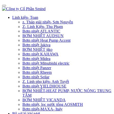
Linh kiện- Toan
z. Tháp giải nhiệt- Sơn Nguyễn
Z- Linh Kiện- Thu Phạm
Bơm nhiệt ATLANTIC
BƠM NHIỆT AUDSUN
Bơm nhiệt Heat Pump Accent
Bơm nhiệt Jakiva
BƠM NHIỆT jiko
Bơm nhiệt KAHAWA
Bơm nhiệt Midea
Bơm nhiệt Mitsubishi electric
Bơm nhiệt Panzer
Bơm nhiệt Rheem
Bơm nhiêt Seilar
Z. Linh phụ kiện- Anh Tuyết
Bơm nhiệt YIELDHOUSE
BƠM NHIÊT-HEAT PUMP, NƯỚC NÓNG TRUNG
TÂM
BƠM NHIỆT VICANDA
Bơm nhiệt, lọc nước tổng AOSMITH
Bơm nhiệt-MAXA- Italy
Bộ xử lý khí tươi