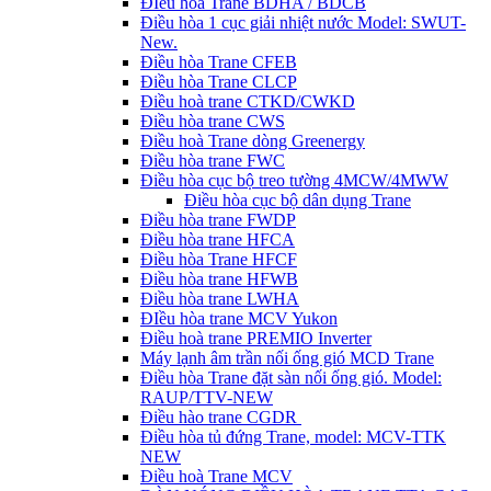
ĐIều hòa Trane BDHA / BDCB
Điều hòa 1 cục giải nhiệt nước Model: SWUT-
New.
Điều hòa Trane CFEB
Điều hòa Trane CLCP
Điều hoà trane CTKD/CWKD
Điều hòa trane CWS
Điều hoà Trane dòng Greenergy
Điều hòa trane FWC
Điều hòa cục bộ treo tường 4MCW/4MWW
Điều hòa cục bộ dân dụng Trane
Điều hòa trane FWDP
Điều hòa trane HFCA
Điều hòa Trane HFCF
Điều hòa trane HFWB
Điều hòa trane LWHA
ĐIều hòa trane MCV Yukon
Điều hoà trane PREMIO Inverter
Máy lạnh âm trần nối ống gió MCD Trane
Điều hòa Trane đặt sàn nối ống gió. Model:
RAUP/TTV-NEW
Điều hào trane CGDR
Điều hòa tủ đứng Trane, model: MCV-TTK
NEW
Điều hoà Trane MCV