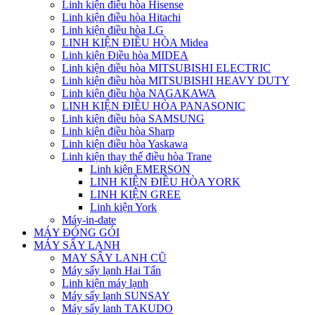
Linh kiện điều hòa Hisense
Linh kiện điều hòa Hitachi
Linh kiện điều hòa LG
LINH KIỆN ĐIỀU HÒA Midea
Linh kiện Điều hòa MIDEA
Linh kiện điều hòa MITSUBISHI ELECTRIC
Linh kiện điều hòa MITSUBISHI HEAVY DUTY
Linh kiện điều hòa NAGAKAWA
LINH KIỆN ĐIỀU HÒA PANASONIC
Linh kiện điều hòa SAMSUNG
Linh kiện điều hòa Sharp
Linh kiện điều hòa Yaskawa
Linh kiện thay thế điều hòa Trane
Linh kiện EMERSON
LINH KIỆN ĐIỀU HÒA YORK
LINH KIỆN GREE
Linh kiện York
Máy-in-date
MÁY ĐÓNG GÓI
MÁY SẤY LẠNH
MAY SÂY LANH CŨ
Máy sấy lạnh Hai Tấn
Linh kiện máy lạnh
Máy sấy lạnh SUNSAY
Máy sấy lanh TAKUDO