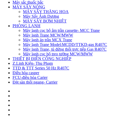
Máy sắc thuốc bắc
MÁY SẤY NÓNG
MÁY SẤY THĂNG HOA
Máy Sấy Ánh Dương
MÁY SẤY BƠM NHIỆT
PHÒNG LẠNH
Máy lạnh cục bộ âm trần cassette- MCC Trane
Máy lạnh Trane MCW/MWW
Máy lạnh áp trần MCX Trane
Máy lạnh Trane Model:MCDD/TTKD-gas R407C
Máy lạnh Trane, tủ đứng thổi trực tiếp Gas R407C
Máy lạnh cục bộ treo tường MCW/MWW
THIẾT BỊ ĐIỆN CÔNG NGHIỆP
Z.Linh Kiện- Thu Phạm
TTD & TTT Series 50 Hz R407C
Điều hòa casper
FCU-điều hòa Carier
Đặt sàn thổi ngang- Carrier