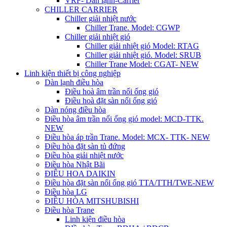
VRF- Dàn lạnh-Carrier
CHILLER CARRIER
Chiller giải nhiệt nước
Chiller Trane. Model: CGWP
Chiller giải nhiệt gió
Chiller giải nhiệt gió Model: RTAG
Chiller giải nhiệt gió. Model: SRUB
Chiller Trane Model: CGAT- NEW
Linh kiện thiết bị công nghiệp
Dàn lạnh điều hòa
Điều hoà âm trần nối ống gió
Điều hoà đặt sàn nối ống gió
Dàn nóng điều hòa
Điều hòa âm trần nối ống gió model: MCD-TTK.
NEW
Điều hòa áp trần Trane. Model: MCX- TTK- NEW
Điều hòa đặt sàn tủ đứng
Điều hòa giải nhiệt nước
Điều hòa Nhật Bãi
ĐIÊU HOA DAIKIN
Điều hòa đặt sàn nối ống gió TTA/TTH/TWE-NEW
Điều hòa LG
ĐIỀU HÒA MITSHUBISHI
Điều hòa Trane
Linh kiện điều hòa