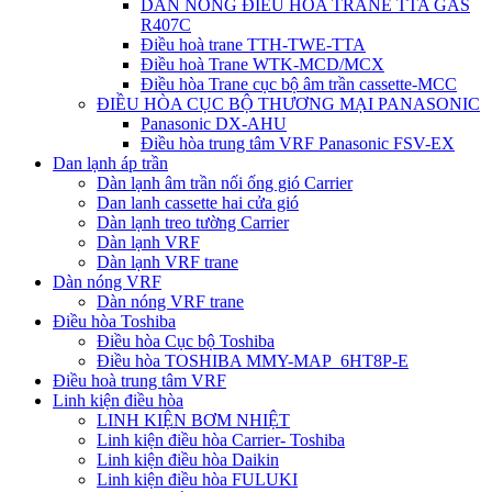
DÀN NÓNG ĐIỀU HÒA TRANE TTA GAS
R407C
Điều hoà trane TTH-TWE-TTA
Điều hoà Trane WTK-MCD/MCX
Điều hòa Trane cục bộ âm trần cassette-MCC
ĐIỀU HÒA CỤC BỘ THƯƠNG MẠI PANASONIC
Panasonic DX-AHU
Điều hòa trung tâm VRF Panasonic FSV-EX
Dan lạnh áp trần
Dàn lạnh âm trần nối ống gió Carrier
Dan lanh cassette hai cửa gió
Dàn lạnh treo tường Carrier
Dàn lạnh VRF
Dàn lạnh VRF trane
Dàn nóng VRF
Dàn nóng VRF trane
Điều hòa Toshiba
Điều hòa Cục bộ Toshiba
Điều hòa TOSHIBA MMY-MAP_6HT8P-E
Điều hoà trung tâm VRF
Linh kiện điều hòa
LINH KIỆN BƠM NHIỆT
Linh kiện điều hòa Carrier- Toshiba
Linh kiện điều hòa Daikin
Linh kiện điều hòa FULUKI