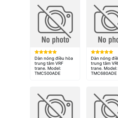
Dàn nóng điều hòa
Dàn nóng điề
out of 5
out of 5
trung tâm VRF
trung tâm VR
trane. Model:
trane. Model:
TMC500ADE
TMC680ADE