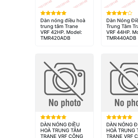
Dàn nóng điều hoà
Dàn Nóng Đi
out of 5
out of 5
trung tâm Trane
Trung Tâm Tr
VRF 42HP. Model:
VRF 44HP. Mo
TMR420ADB
TMR440ADB
DÀN NÓNG ĐIỀU
DÀN NÓNG Đ
out of 5
out of 5
HOÀ TRUNG TÂM
HOÀ TRUNG 
TRANE VRF CÔNG
TRANE VRF 