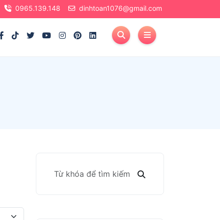
0965.139.148
dinhtoan1076@gmail.com