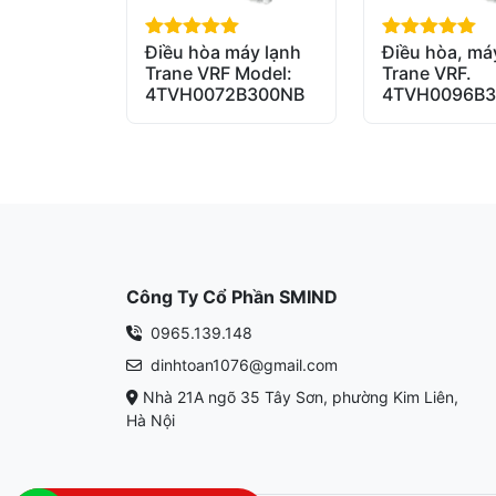
Điều hòa máy lạnh
Điều hòa, má
out of 5
out of 5
Trane VRF Model:
Trane VRF.
4TVH0072B300NB
4TVH0096B
Công Ty Cổ Phần SMIND
0965.139.148
dinhtoan1076@gmail.com
Nhà 21A ngõ 35 Tây Sơn, phường Kim Liên,
Hà Nội