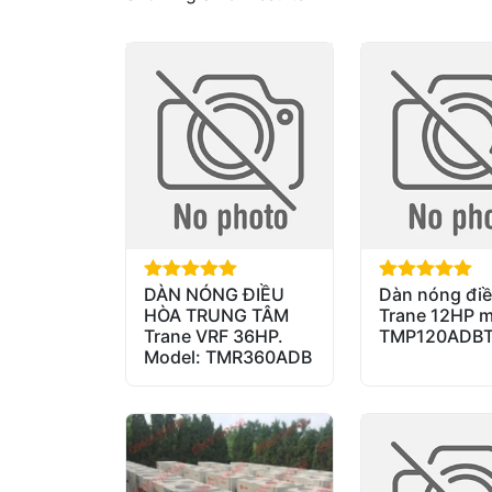
DÀN NÓNG ĐIỀU
Dàn nóng điề
out of 5
out of 5
HÒA TRUNG TÂM
Trane 12HP m
Trane VRF 36HP.
TMP120ADB
Model: TMR360ADB