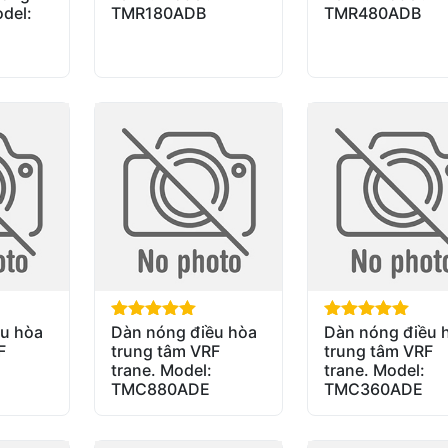
del:
TMR180ADB
TMR480ADB
u hòa
Dàn nóng điều hòa
Dàn nóng điều 
out of 5
out of 5
F
trung tâm VRF
trung tâm VRF
trane. Model:
trane. Model:
TMC880ADE
TMC360ADE