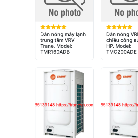
Dàn nóng máy lạnh
Dàn nóng VR
out of 5
out of 5
trung tâm VRV
chiều công s
Trane. Model:
HP. Model:
TMR160ADB
TMC200ADE