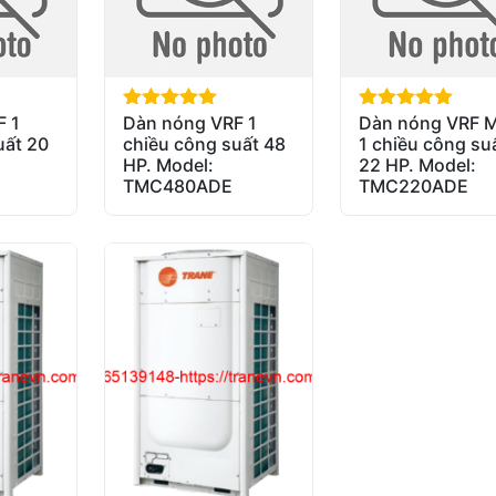
F 1
Dàn nóng VRF 1
Dàn nóng VRF M
out of 5
out of 5
uất 20
chiều công suất 48
1 chiều công su
HP. Model:
22 HP. Model:
TMC480ADE
TMC220ADE