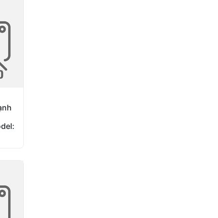
ạnh
del: