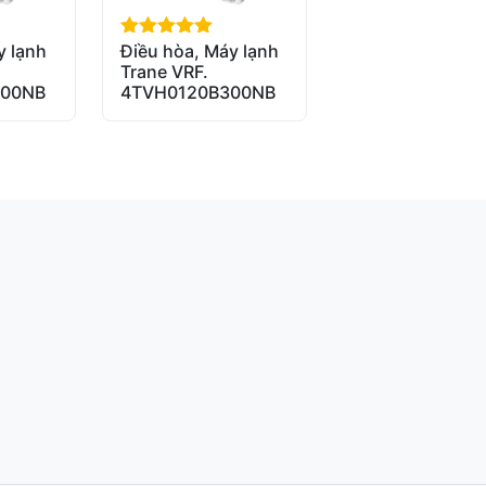
y lạnh
Điều hòa, Máy lạnh
out of 5
Trane VRF.
300NB
4TVH0120B300NB