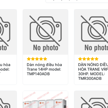
u hòa
Dàn nóng điều hòa
DÀN NÓNG ĐIỀ
out of 5
out of 5
odel:
Trane 14HP model:
HÒA TRANE VR
T
TMP140ADB
30HP. MODEL:
TMR300ADB