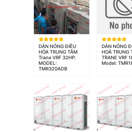
DÀN NÓNG ĐIỀU
DÀN NÓNG Đ
out of 5
out of 5
HÒA TRUNG TÂM
HOÀ TRUNG 
Trane VRF 32HP.
TRANE VRF 1
MODEL:
Model: TMR
TMR320ADB