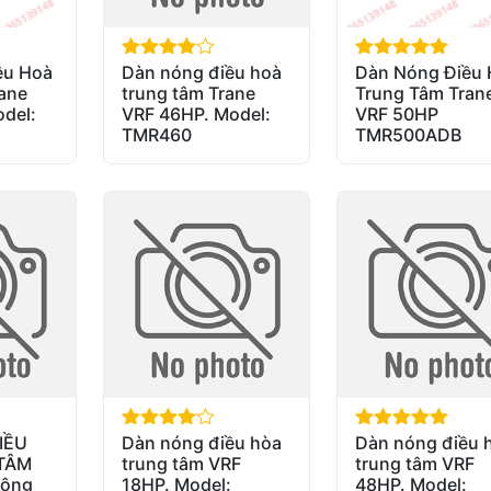
ều Hoà
Dàn nóng điều hoà
Dàn Nóng Điều
out of 5
out of 5
ane
trung tâm Trane
Trung Tâm Tran
del:
VRF 46HP. Model:
VRF 50HP
TMR460
TMR500ADB
IỀU
Dàn nóng điều hòa
Dàn nóng điều 
out of 5
out of 5
TÂM
trung tâm VRF
trung tâm VRF
Công
18HP. Model:
48HP. Model: