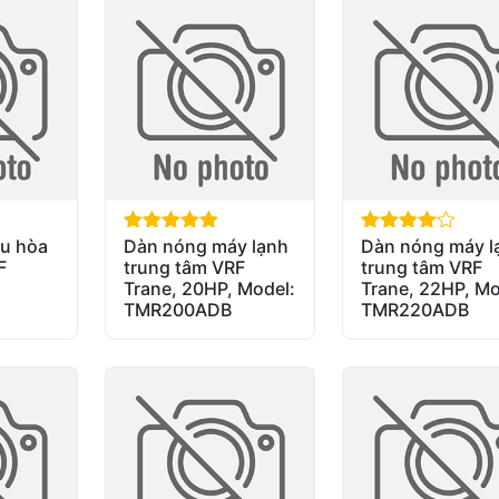
u hòa
Dàn nóng máy lạnh
Dàn nóng máy l
out of 5
out of 5
F
trung tâm VRF
trung tâm VRF
Trane, 20HP, Model:
Trane, 22HP, Mo
TMR200ADB
TMR220ADB