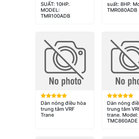
SUẤT: 10HP.
suất: 8HP. Mo
MODEL:
TMR080ADB
TMR100ADB
Dàn nóng điều hòa
Dàn nóng điề
out of 5
out of 5
trung tâm VRF
trung tâm VR
Trane
trane. Model:
TMC860ADE