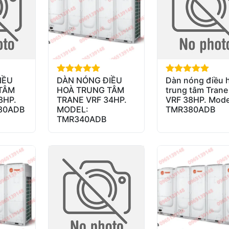
IỀU
DÀN NÓNG ĐIỀU
Dàn nóng điều 
out of 5
out of 5
TÂM
HOÀ TRUNG TÂM
trung tâm Trane
8HP.
TRANE VRF 34HP.
VRF 38HP. Mode
180ADB
MODEL:
TMR380ADB
TMR340ADB