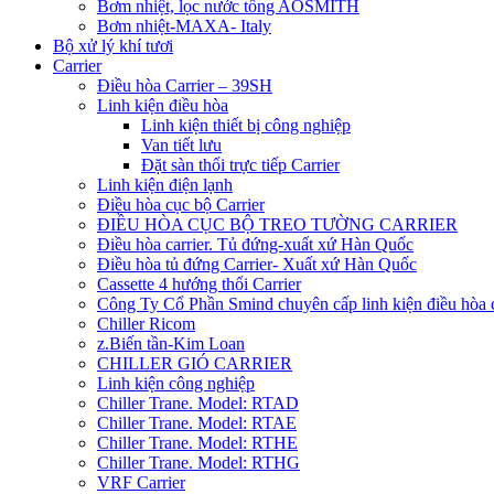
Bơm nhiệt, lọc nước tổng AOSMITH
Bơm nhiệt-MAXA- Italy
Bộ xử lý khí tươi
Carrier
Điều hòa Carrier – 39SH
Linh kiện điều hòa
Linh kiện thiết bị công nghiệp
Van tiết lưu
Đặt sàn thổi trực tiếp Carrier
Linh kiện điện lạnh
Điều hòa cục bộ Carrier
ĐIỀU HÒA CỤC BỘ TREO TƯỜNG CARRIER
Điều hòa carrier. Tủ đứng-xuất xứ Hàn Quốc
Điều hòa tủ đứng Carrier- Xuất xứ Hàn Quốc
Cassette 4 hướng thổi Carrier
Công Ty Cổ Phần Smind chuyên cấp linh kiện điều hòa 
Chiller Ricom
z.Biến tần-Kim Loan
CHILLER GIÓ CARRIER
Linh kiện công nghiệp
Chiller Trane. Model: RTAD
Chiller Trane. Model: RTAE
Chiller Trane. Model: RTHE
Chiller Trane. Model: RTHG
VRF Carrier