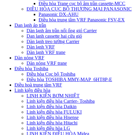
Điều hòa Trane cục bộ âm trần cassette-MCC
ĐIỀU HÒA CỤC BỘ THƯƠNG MẠI PANASONIC
Panasonic DX-AHU
Điều hòa trung tâm VRF Panasonic FSV-EX
Dan lạnh áp trần
Dàn lạnh âm trần nối ống gió Carrier
Dan lanh cassette hai cửa gió
Dàn lạnh treo tường Carrier
Dàn lạnh VRF
Dàn lạnh VRF trane
Dàn nóng VRF
Dàn nóng VRF trane
Điều hòa Toshiba
Điều hòa Cục bộ Toshiba
Điều hòa TOSHIBA MMY-MAP_6HT8P-E
Điều hoà trung tâm VRF
Linh kiện điều hòa
LINH KIỆN BƠM NHIỆT
Linh kiện điều hòa Carrier- Toshiba
Linh kiện điều hòa Daikin
Linh kiện điều hòa FULUKI
Linh kiện điều hòa Hisense
Linh kiện điều hòa Hitachi
Linh kiện điều hòa LG
LINH KIỆN ĐIỀU HÒA Midea