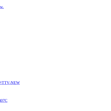
ew.
AUP/TTV-NEW
407C