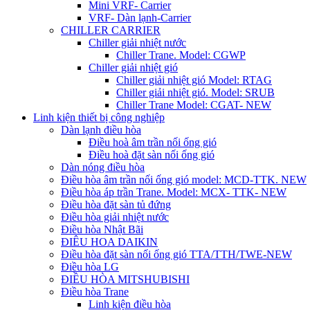
Mini VRF- Carrier
VRF- Dàn lạnh-Carrier
CHILLER CARRIER
Chiller giải nhiệt nước
Chiller Trane. Model: CGWP
Chiller giải nhiệt gió
Chiller giải nhiệt gió Model: RTAG
Chiller giải nhiệt gió. Model: SRUB
Chiller Trane Model: CGAT- NEW
Linh kiện thiết bị công nghiệp
Dàn lạnh điều hòa
Điều hoà âm trần nối ống gió
Điều hoà đặt sàn nối ống gió
Dàn nóng điều hòa
Điều hòa âm trần nối ống gió model: MCD-TTK. NEW
Điều hòa áp trần Trane. Model: MCX- TTK- NEW
Điều hòa đặt sàn tủ đứng
Điều hòa giải nhiệt nước
Điều hòa Nhật Bãi
ĐIÊU HOA DAIKIN
Điều hòa đặt sàn nối ống gió TTA/TTH/TWE-NEW
Điều hòa LG
ĐIỀU HÒA MITSHUBISHI
Điều hòa Trane
Linh kiện điều hòa