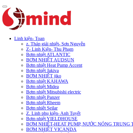
Linh kiện- Toan
z. Tháp giải nhiệt- Sơn Nguyễn
Z- Linh Kiện- Thu Phạm
Bơm nhiệt ATLANTIC
BƠM NHIỆT AUDSUN
Bơm nhiệt Heat Pump Accent
Bơm nhiệt Jakiva
BƠM NHIỆT jiko
Bơm nhiệt KAHAWA
Bơm nhiệt Midea
Bơm nhiệt Mitsubishi electric
Bơm nhiệt Panzer
Bơm nhiệt Rheem
Bơm nhiêt Seilar
Z. Linh phụ kiện- Anh Tuyết
Bơm nhiệt YIELDHOUSE
BƠM NHIÊT-HEAT PUMP, NƯỚC NÓNG TRUNG
BƠM NHIỆT VICANDA