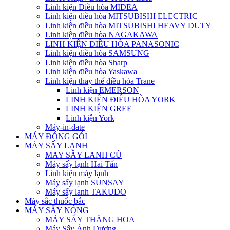
Linh kiện Điều hòa MIDEA
Linh kiện điều hòa MITSUBISHI ELECTRIC
Linh kiện điều hòa MITSUBISHI HEAVY DUTY
Linh kiện điều hòa NAGAKAWA
LINH KIỆN ĐIỀU HÒA PANASONIC
Linh kiện điều hòa SAMSUNG
Linh kiện điều hòa Sharp
Linh kiện điều hòa Yaskawa
Linh kiện thay thế điều hòa Trane
Linh kiện EMERSON
LINH KIỆN ĐIỀU HÒA YORK
LINH KIỆN GREE
Linh kiện York
Máy-in-date
MÁY ĐÓNG GÓI
MÁY SẤY LẠNH
MAY SÂY LANH CŨ
Máy sấy lạnh Hai Tấn
Linh kiện máy lạnh
Máy sấy lạnh SUNSAY
Máy sấy lanh TAKUDO
Máy sắc thuốc bắc
MÁY SẤY NÓNG
MÁY SẤY THĂNG HOA
Máy Sấy Ánh Dương