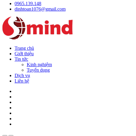
0965.139.148
dinhtoan1076@gmail.com
Trang chủ
Giới thiệu
Tin tức
Kinh nghiệm
Tuyển dụng
Dịch vụ
Liên hệ