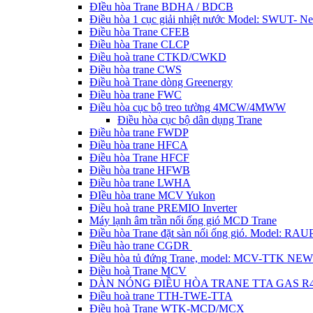
ĐIều hòa Trane BDHA / BDCB
Điều hòa 1 cục giải nhiệt nước Model: SWUT- N
Điều hòa Trane CFEB
Điều hòa Trane CLCP
Điều hoà trane CTKD/CWKD
Điều hòa trane CWS
Điều hoà Trane dòng Greenergy
Điều hòa trane FWC
Điều hòa cục bộ treo tường 4MCW/4MWW
Điều hòa cục bộ dân dụng Trane
Điều hòa trane FWDP
Điều hòa trane HFCA
Điều hòa Trane HFCF
Điều hòa trane HFWB
Điều hòa trane LWHA
ĐIều hòa trane MCV Yukon
Điều hoà trane PREMIO Inverter
Máy lạnh âm trần nối ống gió MCD Trane
Điều hòa Trane đặt sàn nối ống gió. Model: R
Điều hào trane CGDR
Điều hòa tủ đứng Trane, model: MCV-TTK NEW
Điều hoà Trane MCV
DÀN NÓNG ĐIỀU HÒA TRANE TTA GAS R
Điều hoà trane TTH-TWE-TTA
Điều hoà Trane WTK-MCD/MCX