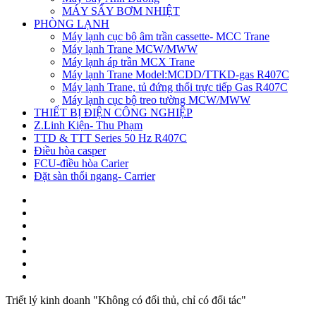
MÁY SẤY BƠM NHIỆT
PHÒNG LẠNH
Máy lạnh cục bộ âm trần cassette- MCC Trane
Máy lạnh Trane MCW/MWW
Máy lạnh áp trần MCX Trane
Máy lạnh Trane Model:MCDD/TTKD-gas R407C
Máy lạnh Trane, tủ đứng thổi trực tiếp Gas R407C
Máy lạnh cục bộ treo tường MCW/MWW
THIẾT BỊ ĐIỆN CÔNG NGHIỆP
Z.Linh Kiện- Thu Phạm
TTD & TTT Series 50 Hz R407C
Điều hòa casper
FCU-điều hòa Carier
Đặt sàn thổi ngang- Carrier
Triết lý kinh doanh "Không có đối thủ, chỉ có đối tác"