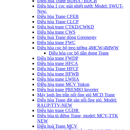
ĐIều hòa Trane BDHA / BDCB
Điều hòa 1 cục giải nhiệt nước Model: SWUT-
New.
Điều hòa Trane CFEB
Điều hòa Trane CLCP
Điều hoà trane CTKD/CWKD
Điều hòa trane CWS
Điều hoà Trane dòng Greenergy
Điều hòa trane FWC
Điều hòa cục bộ treo tường 4MCW/4MWW
Điều hòa cục bộ dân dụng Trane
Điều hòa trane FWDP
Điều hòa trane HFCA
Điều hòa Trane HFCF
Điều hòa trane HFWB
Điều hòa trane LWHA
ĐIều hòa trane MCV Yukon
Điều hoà trane PREMIO Inverter
Máy lạnh âm trần nối ống gió MCD Trane
Điều hòa Trane đặt sàn nối ống gió. Model:
RAUP/TTV-NEW
Điều hào trane CGDR
Điều hòa tủ đứng Trane, model: MCV-TTK
NEW
Điều hoà Trane MCV