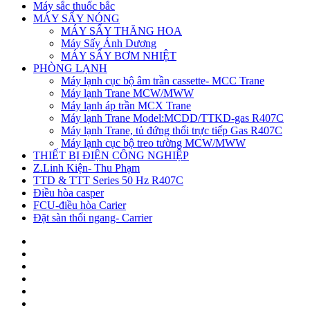
Máy sắc thuốc bắc
MÁY SẤY NÓNG
MÁY SẤY THĂNG HOA
Máy Sấy Ánh Dương
MÁY SẤY BƠM NHIỆT
PHÒNG LẠNH
Máy lạnh cục bộ âm trần cassette- MCC Trane
Máy lạnh Trane MCW/MWW
Máy lạnh áp trần MCX Trane
Máy lạnh Trane Model:MCDD/TTKD-gas R407C
Máy lạnh Trane, tủ đứng thổi trực tiếp Gas R407C
Máy lạnh cục bộ treo tường MCW/MWW
THIẾT BỊ ĐIỆN CÔNG NGHIỆP
Z.Linh Kiện- Thu Phạm
TTD & TTT Series 50 Hz R407C
Điều hòa casper
FCU-điều hòa Carier
Đặt sàn thổi ngang- Carrier