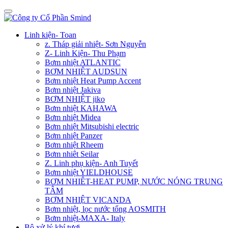
Linh kiện- Toan
z. Tháp giải nhiệt- Sơn Nguyễn
Z- Linh Kiện- Thu Phạm
Bơm nhiệt ATLANTIC
BƠM NHIỆT AUDSUN
Bơm nhiệt Heat Pump Accent
Bơm nhiệt Jakiva
BƠM NHIỆT jiko
Bơm nhiệt KAHAWA
Bơm nhiệt Midea
Bơm nhiệt Mitsubishi electric
Bơm nhiệt Panzer
Bơm nhiệt Rheem
Bơm nhiêt Seilar
Z. Linh phụ kiện- Anh Tuyết
Bơm nhiệt YIELDHOUSE
BƠM NHIÊT-HEAT PUMP, NƯỚC NÓNG TRUNG
TÂM
BƠM NHIỆT VICANDA
Bơm nhiệt, lọc nước tổng AOSMITH
Bơm nhiệt-MAXA- Italy
Bộ xử lý khí tươi