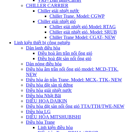
VRF- Dàn lạnh-Carrier
CHILLER CARRIER
Chiller giải nhiệt nước
Chiller Trane. Model: CGWP
Chiller giải nhiệt gió
Chiller giải nhiệt gió Model: RTAG
Chiller giải nhiệt gió. Model: SRUB
Chiller Trane Model: CGAT- NEW
Linh kiện thiết bị công nghiệp
Dàn lạnh điều hòa
Điều hoà âm trần nối ống gió
Điều hoà đặt sàn nối ống gió
Dàn nóng điều hòa
Điều hòa âm trần nối ống gió model: MCD-TTK.
NEW
Điều hòa áp trần Trane. Model: MCX- TTK- NEW
Điều hòa đặt sàn tủ đứng
Điều hòa giải nhiệt nước
Điều hòa Nhật Bãi
ĐIÊU HOA DAIKIN
Điều hòa đặt sàn nối ống gió TTA/TTH/TWE-NEW
Điều hòa LG
ĐIỀU HÒA MITSHUBISHI
Điều hòa Trane
Linh kiện điều hòa