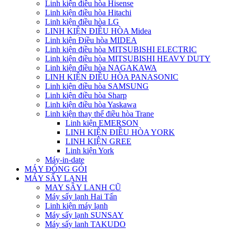
Linh kiện điều hòa Hisense
Linh kiện điều hòa Hitachi
Linh kiện điều hòa LG
LINH KIỆN ĐIỀU HÒA Midea
Linh kiện Điều hòa MIDEA
Linh kiện điều hòa MITSUBISHI ELECTRIC
Linh kiện điều hòa MITSUBISHI HEAVY DUTY
Linh kiện điều hòa NAGAKAWA
LINH KIỆN ĐIỀU HÒA PANASONIC
Linh kiện điều hòa SAMSUNG
Linh kiện điều hòa Sharp
Linh kiện điều hòa Yaskawa
Linh kiện thay thế điều hòa Trane
Linh kiện EMERSON
LINH KIỆN ĐIỀU HÒA YORK
LINH KIỆN GREE
Linh kiện York
Máy-in-date
MÁY ĐÓNG GÓI
MÁY SẤY LẠNH
MAY SÂY LANH CŨ
Máy sấy lạnh Hai Tấn
Linh kiện máy lạnh
Máy sấy lạnh SUNSAY
Máy sấy lanh TAKUDO