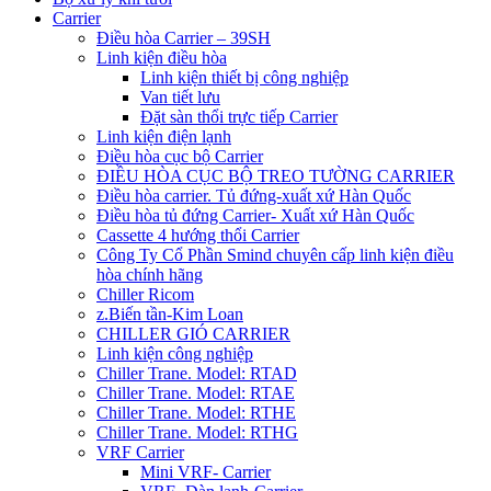
Carrier
Điều hòa Carrier – 39SH
Linh kiện điều hòa
Linh kiện thiết bị công nghiệp
Van tiết lưu
Đặt sàn thổi trực tiếp Carrier
Linh kiện điện lạnh
Điều hòa cục bộ Carrier
ĐIỀU HÒA CỤC BỘ TREO TƯỜNG CARRIER
Điều hòa carrier. Tủ đứng-xuất xứ Hàn Quốc
Điều hòa tủ đứng Carrier- Xuất xứ Hàn Quốc
Cassette 4 hướng thổi Carrier
Công Ty Cổ Phần Smind chuyên cấp linh kiện điều
hòa chính hãng
Chiller Ricom
z.Biến tần-Kim Loan
CHILLER GIÓ CARRIER
Linh kiện công nghiệp
Chiller Trane. Model: RTAD
Chiller Trane. Model: RTAE
Chiller Trane. Model: RTHE
Chiller Trane. Model: RTHG
VRF Carrier
Mini VRF- Carrier