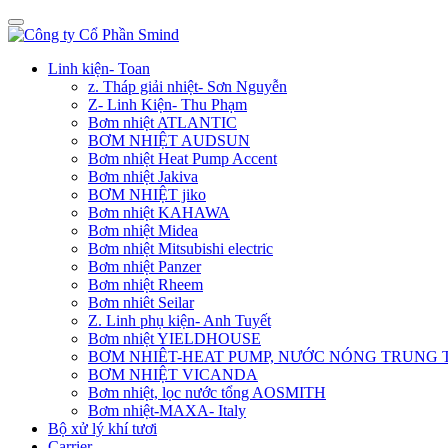
Linh kiện- Toan
z. Tháp giải nhiệt- Sơn Nguyễn
Z- Linh Kiện- Thu Phạm
Bơm nhiệt ATLANTIC
BƠM NHIỆT AUDSUN
Bơm nhiệt Heat Pump Accent
Bơm nhiệt Jakiva
BƠM NHIỆT jiko
Bơm nhiệt KAHAWA
Bơm nhiệt Midea
Bơm nhiệt Mitsubishi electric
Bơm nhiệt Panzer
Bơm nhiệt Rheem
Bơm nhiêt Seilar
Z. Linh phụ kiện- Anh Tuyết
Bơm nhiệt YIELDHOUSE
BƠM NHIÊT-HEAT PUMP, NƯỚC NÓNG TRUNG
BƠM NHIỆT VICANDA
Bơm nhiệt, lọc nước tổng AOSMITH
Bơm nhiệt-MAXA- Italy
Bộ xử lý khí tươi
Carrier