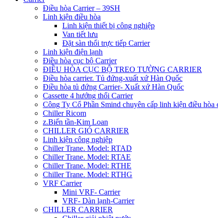
Điều hòa Carrier – 39SH
Linh kiện điều hòa
Linh kiện thiết bị công nghiệp
Van tiết lưu
Đặt sàn thổi trực tiếp Carrier
Linh kiện điện lạnh
Điều hòa cục bộ Carrier
ĐIỀU HÒA CỤC BỘ TREO TƯỜNG CARRIER
Điều hòa carrier. Tủ đứng-xuất xứ Hàn Quốc
Điều hòa tủ đứng Carrier- Xuất xứ Hàn Quốc
Cassette 4 hướng thổi Carrier
Công Ty Cổ Phần Smind chuyên cấp linh kiện điều hòa 
Chiller Ricom
z.Biến tần-Kim Loan
CHILLER GIÓ CARRIER
Linh kiện công nghiệp
Chiller Trane. Model: RTAD
Chiller Trane. Model: RTAE
Chiller Trane. Model: RTHE
Chiller Trane. Model: RTHG
VRF Carrier
Mini VRF- Carrier
VRF- Dàn lạnh-Carrier
CHILLER CARRIER