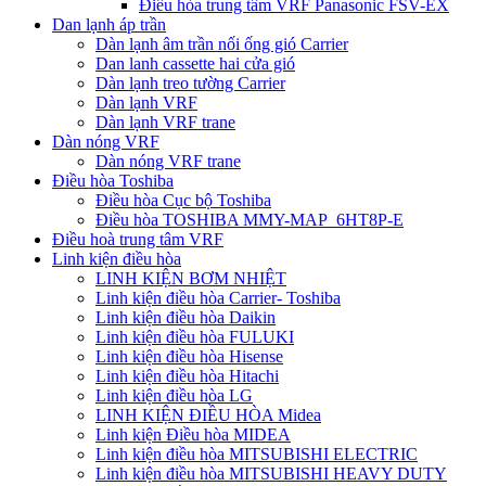
Điều hòa trung tâm VRF Panasonic FSV-EX
Dan lạnh áp trần
Dàn lạnh âm trần nối ống gió Carrier
Dan lanh cassette hai cửa gió
Dàn lạnh treo tường Carrier
Dàn lạnh VRF
Dàn lạnh VRF trane
Dàn nóng VRF
Dàn nóng VRF trane
Điều hòa Toshiba
Điều hòa Cục bộ Toshiba
Điều hòa TOSHIBA MMY-MAP_6HT8P-E
Điều hoà trung tâm VRF
Linh kiện điều hòa
LINH KIỆN BƠM NHIỆT
Linh kiện điều hòa Carrier- Toshiba
Linh kiện điều hòa Daikin
Linh kiện điều hòa FULUKI
Linh kiện điều hòa Hisense
Linh kiện điều hòa Hitachi
Linh kiện điều hòa LG
LINH KIỆN ĐIỀU HÒA Midea
Linh kiện Điều hòa MIDEA
Linh kiện điều hòa MITSUBISHI ELECTRIC
Linh kiện điều hòa MITSUBISHI HEAVY DUTY