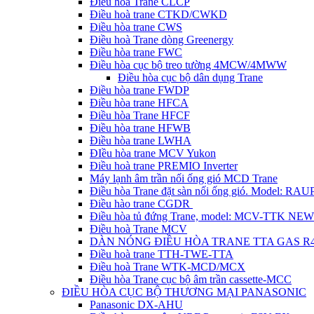
Điều hòa Trane CLCP
Điều hoà trane CTKD/CWKD
Điều hòa trane CWS
Điều hoà Trane dòng Greenergy
Điều hòa trane FWC
Điều hòa cục bộ treo tường 4MCW/4MWW
Điều hòa cục bộ dân dụng Trane
Điều hòa trane FWDP
Điều hòa trane HFCA
Điều hòa Trane HFCF
Điều hòa trane HFWB
Điều hòa trane LWHA
ĐIều hòa trane MCV Yukon
Điều hoà trane PREMIO Inverter
Máy lạnh âm trần nối ống gió MCD Trane
Điều hòa Trane đặt sàn nối ống gió. Model: R
Điều hào trane CGDR
Điều hòa tủ đứng Trane, model: MCV-TTK NEW
Điều hoà Trane MCV
DÀN NÓNG ĐIỀU HÒA TRANE TTA GAS R
Điều hoà trane TTH-TWE-TTA
Điều hoà Trane WTK-MCD/MCX
Điều hòa Trane cục bộ âm trần cassette-MCC
ĐIỀU HÒA CỤC BỘ THƯƠNG MẠI PANASONIC
Panasonic DX-AHU