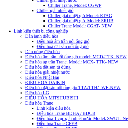
Chiller giải nhiệt nước
Chiller Trane. Model: CGWP
Chiller giải nhiệt gió
Chiller giải nhiệt gió Model: RTAG
Chiller giải nhiệt gió. Model: SRUB
Chiller Trane Model: CGAT- NEW
Linh kiện thiết bị công nghiệp
Dàn lạnh điều hòa
Điều hoà âm trần nối ống gió
Điều hoà đặt sàn nối ống gió
Dàn nóng điều hòa
Điều hòa âm trần nối ống gió model: MCD-TTK. NEW
Điều hòa áp trần Trane. Model: MCX- TTK- NEW
Điều hòa đặt sàn tủ đứng
Điều hòa giải nhiệt nước
Điều hòa Nhật Bãi
ĐIÊU HOA DAIKIN
Điều hòa đặt sàn nối ống gió TTA/TTH/TWE-NEW
Điều hòa LG
ĐIỀU HÒA MITSHUBISHI
Điều hòa Trane
Linh kiện điều hòa
ĐIều hòa Trane BDHA / BDCB
Điều hòa 1 cục giải nhiệt nước Model: SWUT- N
Điều hòa Trane CFEB