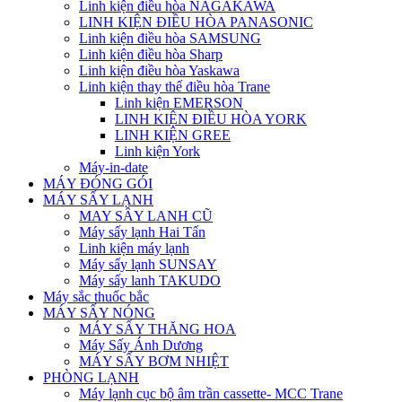
Linh kiện điều hòa NAGAKAWA
LINH KIỆN ĐIỀU HÒA PANASONIC
Linh kiện điều hòa SAMSUNG
Linh kiện điều hòa Sharp
Linh kiện điều hòa Yaskawa
Linh kiện thay thế điều hòa Trane
Linh kiện EMERSON
LINH KIỆN ĐIỀU HÒA YORK
LINH KIỆN GREE
Linh kiện York
Máy-in-date
MÁY ĐÓNG GÓI
MÁY SẤY LẠNH
MAY SÂY LANH CŨ
Máy sấy lạnh Hai Tấn
Linh kiện máy lạnh
Máy sấy lạnh SUNSAY
Máy sấy lanh TAKUDO
Máy sắc thuốc bắc
MÁY SẤY NÓNG
MÁY SẤY THĂNG HOA
Máy Sấy Ánh Dương
MÁY SẤY BƠM NHIỆT
PHÒNG LẠNH
Máy lạnh cục bộ âm trần cassette- MCC Trane