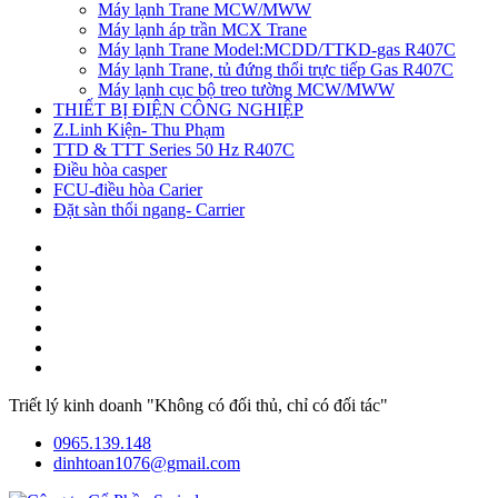
Máy lạnh Trane MCW/MWW
Máy lạnh áp trần MCX Trane
Máy lạnh Trane Model:MCDD/TTKD-gas R407C
Máy lạnh Trane, tủ đứng thổi trực tiếp Gas R407C
Máy lạnh cục bộ treo tường MCW/MWW
THIẾT BỊ ĐIỆN CÔNG NGHIỆP
Z.Linh Kiện- Thu Phạm
TTD & TTT Series 50 Hz R407C
Điều hòa casper
FCU-điều hòa Carier
Đặt sàn thổi ngang- Carrier
Triết lý kinh doanh "Không có đối thủ, chỉ có đối tác"
0965.139.148
dinhtoan1076@gmail.com