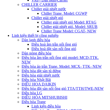
VRF- Dàn lạnh-Carrier
CHILLER CARRIER
Chiller giải nhiệt nước
Chiller Trane. Model: CGWP
Chiller giải nhiệt gió
Chiller giải nhiệt gió Model: RTAG
Chiller giải nhiệt gió. Model: SRUB
Chiller Trane Model: CGAT- NEW
Linh kiện thiết bị công nghiệp
Dàn lạnh điều hòa
Điều hoà âm trần nối ống gió
Điều hoà đặt sàn nối ống gió
Dàn nóng điều hòa
Điều hòa âm trần nối ống gió model: MCD-TTK.
NEW
Điều hòa áp trần Trane. Model: MCX- TTK- NEW
Điều hòa đặt sàn tủ đứng
Điều hòa giải nhiệt nước
Điều hòa Nhật Bãi
ĐIÊU HOA DAIKIN
Điều hòa đặt sàn nối ống gió TTA/TTH/TWE-NEW
Điều hòa LG
ĐIỀU HÒA MITSHUBISHI
Điều hòa Trane
Linh kiện điều hòa