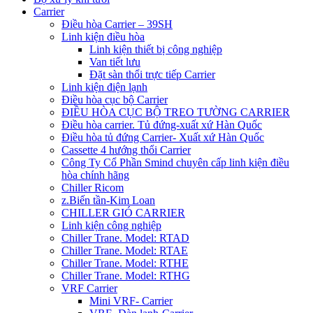
Carrier
Điều hòa Carrier – 39SH
Linh kiện điều hòa
Linh kiện thiết bị công nghiệp
Van tiết lưu
Đặt sàn thổi trực tiếp Carrier
Linh kiện điện lạnh
Điều hòa cục bộ Carrier
ĐIỀU HÒA CỤC BỘ TREO TƯỜNG CARRIER
Điều hòa carrier. Tủ đứng-xuất xứ Hàn Quốc
Điều hòa tủ đứng Carrier- Xuất xứ Hàn Quốc
Cassette 4 hướng thổi Carrier
Công Ty Cổ Phần Smind chuyên cấp linh kiện điều
hòa chính hãng
Chiller Ricom
z.Biến tần-Kim Loan
CHILLER GIÓ CARRIER
Linh kiện công nghiệp
Chiller Trane. Model: RTAD
Chiller Trane. Model: RTAE
Chiller Trane. Model: RTHE
Chiller Trane. Model: RTHG
VRF Carrier
Mini VRF- Carrier