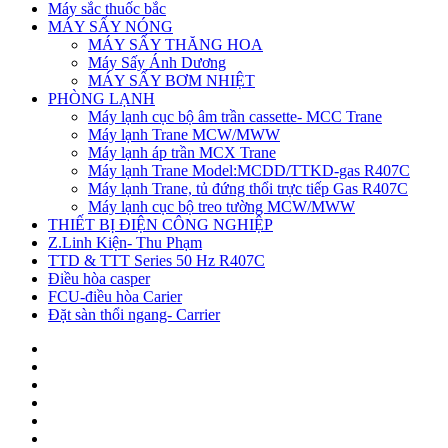
Máy sắc thuốc bắc
MÁY SẤY NÓNG
MÁY SẤY THĂNG HOA
Máy Sấy Ánh Dương
MÁY SẤY BƠM NHIỆT
PHÒNG LẠNH
Máy lạnh cục bộ âm trần cassette- MCC Trane
Máy lạnh Trane MCW/MWW
Máy lạnh áp trần MCX Trane
Máy lạnh Trane Model:MCDD/TTKD-gas R407C
Máy lạnh Trane, tủ đứng thổi trực tiếp Gas R407C
Máy lạnh cục bộ treo tường MCW/MWW
THIẾT BỊ ĐIỆN CÔNG NGHIỆP
Z.Linh Kiện- Thu Phạm
TTD & TTT Series 50 Hz R407C
Điều hòa casper
FCU-điều hòa Carier
Đặt sàn thổi ngang- Carrier