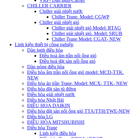
VRF- Dàn lạnh-Carrier
CHILLER CARRIER
Chiller giải nhiệt nước
Chiller Trane. Model: CGWP
Chiller giải nhiệt gió
Chiller giải nhiệt gió Model: RTAG
Chiller giải nhiệt gió. Model: SRUB
Chiller Trane Model: CGAT- NEW
Linh kiện thiết bị công nghiệp
Dàn lạnh điều hòa
Điều hoà âm trần nối ống gió
Điều hoà đặt sàn nối ống gió
Dàn nóng điều hòa
Điều hòa âm trần nối ống gió model: MCD-TTK.
NEW
Điều hòa áp trần Trane. Model: MCX- TTK- NEW
Điều hòa đặt sàn tủ đứng
Điều hòa giải nhiệt nước
Điều hòa Nhật Bãi
ĐIÊU HOA DAIKIN
Điều hòa đặt sàn nối ống gió TTA/TTH/TWE-NEW
Điều hòa LG
ĐIỀU HÒA MITSHUBISHI
Điều hòa Trane
Linh kiện điều hòa