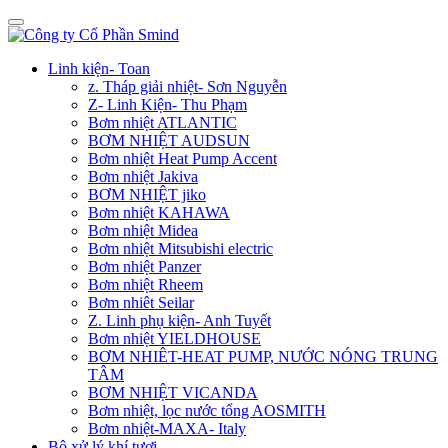
Linh kiện- Toan
z. Tháp giải nhiệt- Sơn Nguyễn
Z- Linh Kiện- Thu Phạm
Bơm nhiệt ATLANTIC
BƠM NHIỆT AUDSUN
Bơm nhiệt Heat Pump Accent
Bơm nhiệt Jakiva
BƠM NHIỆT jiko
Bơm nhiệt KAHAWA
Bơm nhiệt Midea
Bơm nhiệt Mitsubishi electric
Bơm nhiệt Panzer
Bơm nhiệt Rheem
Bơm nhiêt Seilar
Z. Linh phụ kiện- Anh Tuyết
Bơm nhiệt YIELDHOUSE
BƠM NHIÊT-HEAT PUMP, NƯỚC NÓNG TRUNG
TÂM
BƠM NHIỆT VICANDA
Bơm nhiệt, lọc nước tổng AOSMITH
Bơm nhiệt-MAXA- Italy
Bộ xử lý khí tươi