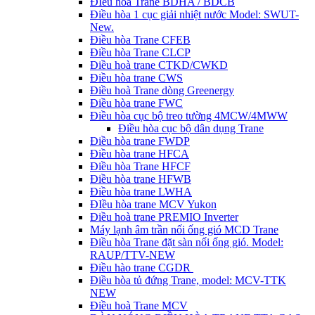
ĐIều hòa Trane BDHA / BDCB
Điều hòa 1 cục giải nhiệt nước Model: SWUT-
New.
Điều hòa Trane CFEB
Điều hòa Trane CLCP
Điều hoà trane CTKD/CWKD
Điều hòa trane CWS
Điều hoà Trane dòng Greenergy
Điều hòa trane FWC
Điều hòa cục bộ treo tường 4MCW/4MWW
Điều hòa cục bộ dân dụng Trane
Điều hòa trane FWDP
Điều hòa trane HFCA
Điều hòa Trane HFCF
Điều hòa trane HFWB
Điều hòa trane LWHA
ĐIều hòa trane MCV Yukon
Điều hoà trane PREMIO Inverter
Máy lạnh âm trần nối ống gió MCD Trane
Điều hòa Trane đặt sàn nối ống gió. Model:
RAUP/TTV-NEW
Điều hào trane CGDR
Điều hòa tủ đứng Trane, model: MCV-TTK
NEW
Điều hoà Trane MCV