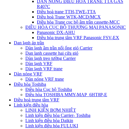
DÀN NÓNG ĐIỀU HÒA TRANE TTA GAS
R407C
Điều hoà trane TTH-TWE-TTA
Điều hoà Trane WTK-MCD/MCX
Điều hòa Trane cục bộ âm trần cassette-MCC
ĐIỀU HÒA CỤC BỘ THƯƠNG MẠI PANASONIC
Panasonic DX-AHU
Điều hòa trung tâm VRF Panasonic FSV-EX
Dan lạnh áp trần
Dàn lạnh âm trần nối ống gió Carrier
Dan lanh cassette hai cửa gió
Dàn lạnh treo tường Carrier
Dàn lạnh VRF
Dàn lạnh VRF trane
Dàn nóng VRF
Dàn nóng VRF trane
Điều hòa Toshiba
Điều hòa Cục bộ Toshiba
Điều hòa TOSHIBA MMY-MAP_6HT8P-E
Điều hoà trung tâm VRF
Linh kiện điều hòa
LINH KIỆN BƠM NHIỆT
Linh kiện điều hòa Carrier- Toshiba
Linh kiện điều hòa Daikin
Linh kiện điều hòa FULUKI