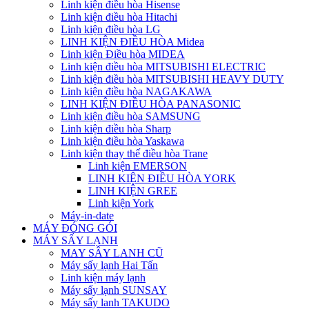
Linh kiện điều hòa Hisense
Linh kiện điều hòa Hitachi
Linh kiện điều hòa LG
LINH KIỆN ĐIỀU HÒA Midea
Linh kiện Điều hòa MIDEA
Linh kiện điều hòa MITSUBISHI ELECTRIC
Linh kiện điều hòa MITSUBISHI HEAVY DUTY
Linh kiện điều hòa NAGAKAWA
LINH KIỆN ĐIỀU HÒA PANASONIC
Linh kiện điều hòa SAMSUNG
Linh kiện điều hòa Sharp
Linh kiện điều hòa Yaskawa
Linh kiện thay thế điều hòa Trane
Linh kiện EMERSON
LINH KIỆN ĐIỀU HÒA YORK
LINH KIỆN GREE
Linh kiện York
Máy-in-date
MÁY ĐÓNG GÓI
MÁY SẤY LẠNH
MAY SÂY LANH CŨ
Máy sấy lạnh Hai Tấn
Linh kiện máy lạnh
Máy sấy lạnh SUNSAY
Máy sấy lanh TAKUDO