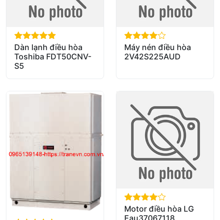
Dàn lạnh điều hòa
Máy nén điều hòa
out of 5
out of 5
Toshiba FDT50CNV-
2V42S225AUD
S5
Motor điều hòa LG
out of 5
Eau37067118