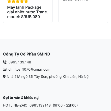
Máy lạnh Package
out of 5
giải nhiệt nước Trane.
model: SRUB 080
Công Ty Cổ Phần SMIND
0965.139.148
dinhtoan1076@gmail.com
Nhà 21A ngõ 35 Tây Sơn, phường Kim Liên, Hà Nội
Gọi tư vấn & khiếu nại
HOTLINE-ZAlO: 0965139148 (9h00 - 22h00)