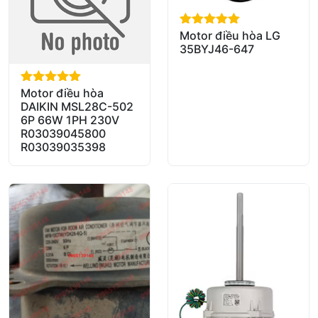
Motor điều hòa LG
out of 5
35BYJ46-647
Motor điều hòa
out of 5
DAIKIN MSL28C-502
6P 66W 1PH 230V
R03039045800
R03039035398