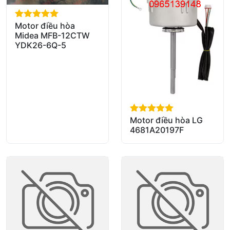
Motor điều hòa
out of 5
Midea MFB-12CTW
YDK26-6Q-5
Motor điều hòa LG
out of 5
4681A20197F