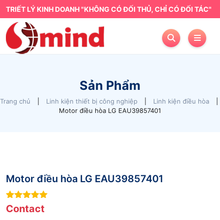
TRIẾT LÝ KINH DOANH "KHÔNG CÓ ĐỐI THỦ, CHỈ CÓ ĐỐI TÁC"
Sản Phẩm
Trang chủ
|
Linh kiện thiết bị công nghiệp
|
Linh kiện điều hòa
|
Motor điều hòa LG EAU39857401
Motor điều hòa LG EAU39857401
8
out of 5
Contact