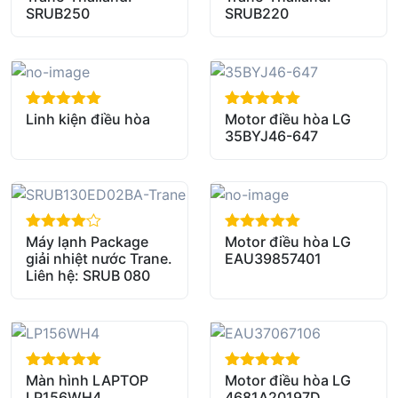
SRUB250
SRUB220
Linh kiện điều hòa
Motor điều hòa LG
out of 5
out of 5
35BYJ46-647
Máy lạnh Package
Motor điều hòa LG
out of 5
out of 5
giải nhiệt nước Trane.
EAU39857401
Liên hệ: SRUB 080
Màn hình LAPTOP
Motor điều hòa LG
out of 5
out of 5
LP156WH4
4681A20197D