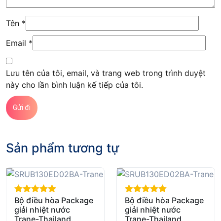
Tên
*
Email
*
Lưu tên của tôi, email, và trang web trong trình duyệt
này cho lần bình luận kế tiếp của tôi.
Sản phẩm tương tự
Bộ điều hòa Package
Bộ điều hòa Package
out of 5
out of 5
giải nhiệt nước
giải nhiệt nước
Trane-Thailand.
Trane-Thailand.