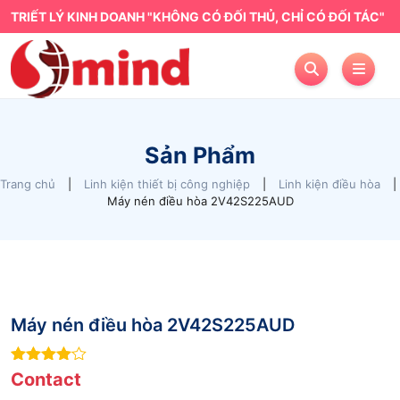
TRIẾT LÝ KINH DOANH "KHÔNG CÓ ĐỐI THỦ, CHỈ CÓ ĐỐI TÁC"
Sản Phẩm
Trang chủ
|
Linh kiện thiết bị công nghiệp
|
Linh kiện điều hòa
|
Máy nén điều hòa 2V42S225AUD
Máy nén điều hòa 2V42S225AUD
4
out of
Contact
5