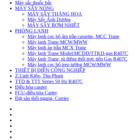
Máy sắc thuốc bắc
MÁY SẤY NÓNG
MÁY SẤY THĂNG HOA
Máy Sấy Ánh Dương
MÁY SẤY BƠM NHIỆT
PHÒNG LẠNH
Máy lạnh cục bộ âm trần cassette- MCC Trane
Máy lạnh Trane MCW/MWW
Máy lạnh áp trần MCX Trane
Máy lạnh Trane Model:MCDD/TTKD-gas R407C
Máy lạnh Trane, tủ đứng thổi trực tiếp Gas R407C
Máy lạnh cục bộ treo tường MCW/MWW
THIẾT BỊ ĐIỆN CÔNG NGHIỆP
Z.Linh Kiện- Thu Phạm
TTD & TTT Series 50 Hz R407C
Điều hòa casper
FCU-điều hòa Carier
Đặt sàn thổi ngang- Carrier