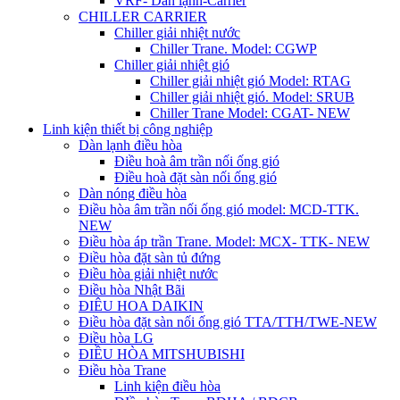
VRF- Dàn lạnh-Carrier
CHILLER CARRIER
Chiller giải nhiệt nước
Chiller Trane. Model: CGWP
Chiller giải nhiệt gió
Chiller giải nhiệt gió Model: RTAG
Chiller giải nhiệt gió. Model: SRUB
Chiller Trane Model: CGAT- NEW
Linh kiện thiết bị công nghiệp
Dàn lạnh điều hòa
Điều hoà âm trần nối ống gió
Điều hoà đặt sàn nối ống gió
Dàn nóng điều hòa
Điều hòa âm trần nối ống gió model: MCD-TTK.
NEW
Điều hòa áp trần Trane. Model: MCX- TTK- NEW
Điều hòa đặt sàn tủ đứng
Điều hòa giải nhiệt nước
Điều hòa Nhật Bãi
ĐIÊU HOA DAIKIN
Điều hòa đặt sàn nối ống gió TTA/TTH/TWE-NEW
Điều hòa LG
ĐIỀU HÒA MITSHUBISHI
Điều hòa Trane
Linh kiện điều hòa