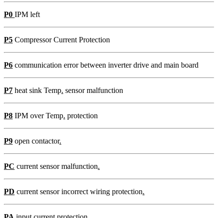
P0
IPM left
P5
Compressor Current Protection
P6
communication error between inverter drive and main board
P7
heat sink Temp
.
sensor malfunction
P8
IPM over Temp
.
protection
P9
open contactor
.
PC
current sensor malfunction
.
PD
current sensor incorrect wiring protection
.
PA
input current protection
.