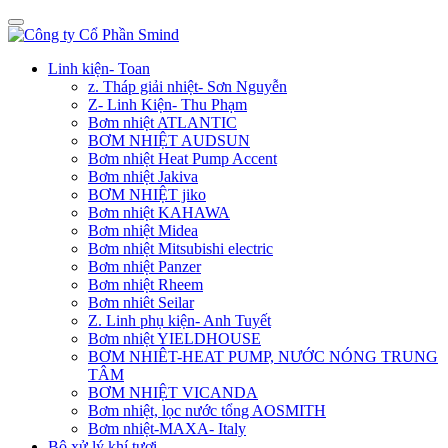
Linh kiện- Toan
z. Tháp giải nhiệt- Sơn Nguyễn
Z- Linh Kiện- Thu Phạm
Bơm nhiệt ATLANTIC
BƠM NHIỆT AUDSUN
Bơm nhiệt Heat Pump Accent
Bơm nhiệt Jakiva
BƠM NHIỆT jiko
Bơm nhiệt KAHAWA
Bơm nhiệt Midea
Bơm nhiệt Mitsubishi electric
Bơm nhiệt Panzer
Bơm nhiệt Rheem
Bơm nhiêt Seilar
Z. Linh phụ kiện- Anh Tuyết
Bơm nhiệt YIELDHOUSE
BƠM NHIÊT-HEAT PUMP, NƯỚC NÓNG TRUNG
TÂM
BƠM NHIỆT VICANDA
Bơm nhiệt, lọc nước tổng AOSMITH
Bơm nhiệt-MAXA- Italy
Bộ xử lý khí tươi