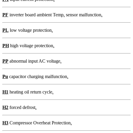
PF
inverter board ambient Temp
.
sensor malfunction
.
PL
low voltage protection
.
PH
high voltage protection
.
PP
abnormal input AC voltage
.
Pu
capacitor charging malfunction
.
H1
heating oil return cycle
.
H2
forced defrost
.
H3
Compressor Overheat Protection
.