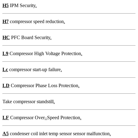
H5
IPM Security
.
H7
compressor speed reduction
.
HC
PFC Board Security
.
L9
Compressor High Voltage Protection
.
Lc
compressor start-up failure
.
LD
Compressor Phase Loss Protection
.
Take compressor standstill
.
LF
Compressor Over
–
Speed ​​Protection
.
A5
condenser coil inlet temp sensor sensor malfunction
.