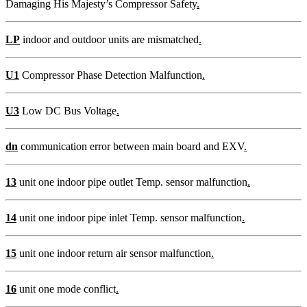
Damaging His Majesty’s Compressor Safety
.
LP
indoor and outdoor units are mismatched
.
U1
Compressor Phase Detection Malfunction
.
U3
Low DC Bus Voltage
.
dn
communication error between main board and EXV
.
13
unit one indoor pipe outlet Temp. sensor malfunction
.
14
unit one indoor pipe inlet Temp. sensor malfunction
.
15
unit one indoor return air sensor malfunction
.
16
unit one mode conflict
.