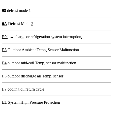
08
defrost mode
1
0A
Defrost Mode
2
F0
low charge or refrigeration system interruption
.
F3
Outdoor Ambient Temp
.
Sensor Malfunction
F4
outdoor mid-coil Temp
.
sensor malfunction
F5
outdoor discharge air Temp
.
sensor
F7
cooling oil return cycle
E1
System High Pressure Protection