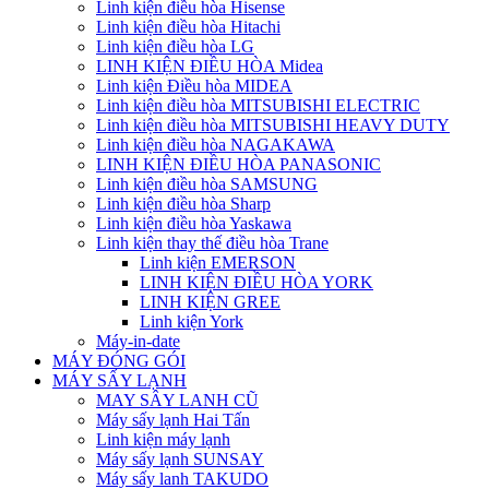
Linh kiện điều hòa Hisense
Linh kiện điều hòa Hitachi
Linh kiện điều hòa LG
LINH KIỆN ĐIỀU HÒA Midea
Linh kiện Điều hòa MIDEA
Linh kiện điều hòa MITSUBISHI ELECTRIC
Linh kiện điều hòa MITSUBISHI HEAVY DUTY
Linh kiện điều hòa NAGAKAWA
LINH KIỆN ĐIỀU HÒA PANASONIC
Linh kiện điều hòa SAMSUNG
Linh kiện điều hòa Sharp
Linh kiện điều hòa Yaskawa
Linh kiện thay thế điều hòa Trane
Linh kiện EMERSON
LINH KIỆN ĐIỀU HÒA YORK
LINH KIỆN GREE
Linh kiện York
Máy-in-date
MÁY ĐÓNG GÓI
MÁY SẤY LẠNH
MAY SÂY LANH CŨ
Máy sấy lạnh Hai Tấn
Linh kiện máy lạnh
Máy sấy lạnh SUNSAY
Máy sấy lanh TAKUDO