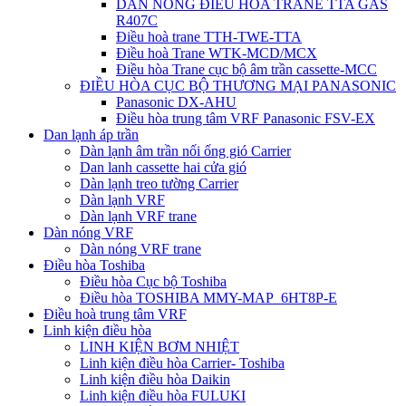
DÀN NÓNG ĐIỀU HÒA TRANE TTA GAS
R407C
Điều hoà trane TTH-TWE-TTA
Điều hoà Trane WTK-MCD/MCX
Điều hòa Trane cục bộ âm trần cassette-MCC
ĐIỀU HÒA CỤC BỘ THƯƠNG MẠI PANASONIC
Panasonic DX-AHU
Điều hòa trung tâm VRF Panasonic FSV-EX
Dan lạnh áp trần
Dàn lạnh âm trần nối ống gió Carrier
Dan lanh cassette hai cửa gió
Dàn lạnh treo tường Carrier
Dàn lạnh VRF
Dàn lạnh VRF trane
Dàn nóng VRF
Dàn nóng VRF trane
Điều hòa Toshiba
Điều hòa Cục bộ Toshiba
Điều hòa TOSHIBA MMY-MAP_6HT8P-E
Điều hoà trung tâm VRF
Linh kiện điều hòa
LINH KIỆN BƠM NHIỆT
Linh kiện điều hòa Carrier- Toshiba
Linh kiện điều hòa Daikin
Linh kiện điều hòa FULUKI