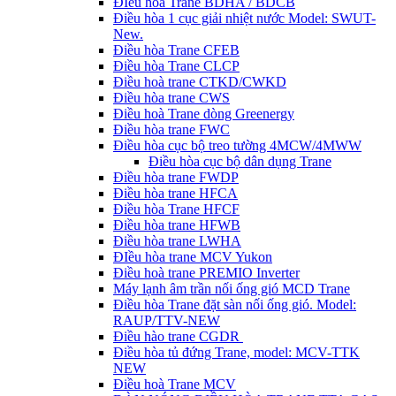
ĐIều hòa Trane BDHA / BDCB
Điều hòa 1 cục giải nhiệt nước Model: SWUT-
New.
Điều hòa Trane CFEB
Điều hòa Trane CLCP
Điều hoà trane CTKD/CWKD
Điều hòa trane CWS
Điều hoà Trane dòng Greenergy
Điều hòa trane FWC
Điều hòa cục bộ treo tường 4MCW/4MWW
Điều hòa cục bộ dân dụng Trane
Điều hòa trane FWDP
Điều hòa trane HFCA
Điều hòa Trane HFCF
Điều hòa trane HFWB
Điều hòa trane LWHA
ĐIều hòa trane MCV Yukon
Điều hoà trane PREMIO Inverter
Máy lạnh âm trần nối ống gió MCD Trane
Điều hòa Trane đặt sàn nối ống gió. Model:
RAUP/TTV-NEW
Điều hào trane CGDR
Điều hòa tủ đứng Trane, model: MCV-TTK
NEW
Điều hoà Trane MCV