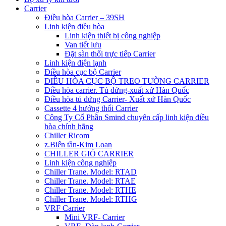
Carrier
Điều hòa Carrier – 39SH
Linh kiện điều hòa
Linh kiện thiết bị công nghiệp
Van tiết lưu
Đặt sàn thổi trực tiếp Carrier
Linh kiện điện lạnh
Điều hòa cục bộ Carrier
ĐIỀU HÒA CỤC BỘ TREO TƯỜNG CARRIER
Điều hòa carrier. Tủ đứng-xuất xứ Hàn Quốc
Điều hòa tủ đứng Carrier- Xuất xứ Hàn Quốc
Cassette 4 hướng thổi Carrier
Công Ty Cổ Phần Smind chuyên cấp linh kiện điều
hòa chính hãng
Chiller Ricom
z.Biến tần-Kim Loan
CHILLER GIÓ CARRIER
Linh kiện công nghiệp
Chiller Trane. Model: RTAD
Chiller Trane. Model: RTAE
Chiller Trane. Model: RTHE
Chiller Trane. Model: RTHG
VRF Carrier
Mini VRF- Carrier