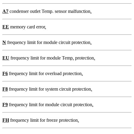
A7
condenser outlet Temp. sensor malfunction
.
EE
memory card error
.
N
frequency limit for module circuit protection
.
EU
frequency limit for module Temp
.
protection
.
F6
frequency limit for overload protection
.
F8
frequency limit for system circuit protection
.
F9
frequency limit for module circuit protection
.
FH
frequency limit for freeze protection
.