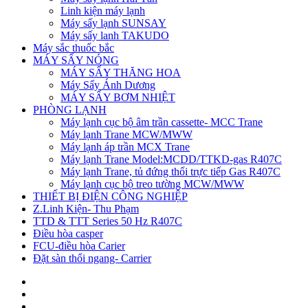
Linh kiện máy lạnh
Máy sấy lạnh SUNSAY
Máy sấy lanh TAKUDO
Máy sắc thuốc bắc
MÁY SẤY NÓNG
MÁY SẤY THĂNG HOA
Máy Sấy Ánh Dương
MÁY SẤY BƠM NHIỆT
PHÒNG LẠNH
Máy lạnh cục bộ âm trần cassette- MCC Trane
Máy lạnh Trane MCW/MWW
Máy lạnh áp trần MCX Trane
Máy lạnh Trane Model:MCDD/TTKD-gas R407C
Máy lạnh Trane, tủ đứng thổi trực tiếp Gas R407C
Máy lạnh cục bộ treo tường MCW/MWW
THIẾT BỊ ĐIỆN CÔNG NGHIỆP
Z.Linh Kiện- Thu Phạm
TTD & TTT Series 50 Hz R407C
Điều hòa casper
FCU-điều hòa Carier
Đặt sàn thổi ngang- Carrier