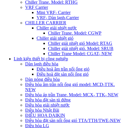
Chiller Trane. Model: RTHG
VRF Carrier
Mini VRF- Carrier
VRF- Dàn lạnh-Carrier
CHILLER CARRIER
Chiller giải nhiệt nước
Chiller Trane. Model: CGWP
Chiller giải nhiệt gió
Chiller giải nhiệt gió Model: RTAG
Chiller giải nhiệt gió. Model: SRUB
Chiller Trane Model: CGAT- NEW
Linh kiện thiết bị công nghiệp
Dàn lạnh điều hòa
Điều hoà âm trần nối ống gió
Điều hoà đặt sàn nối ống gió
Dàn nóng điều hòa
Điều hòa âm trần nối ống gió model: MCD-TTK.
NEW
Điều hòa áp trần Trane. Model: MCX- TTK- NEW
Điều hòa đặt sàn tủ đứng
Điều hòa giải nhiệt nước
Điều hòa Nhật Bãi
ĐIÊU HOA DAIKIN
Điều hòa đặt sàn nối ống gió TTA/TTH/TWE-NEW
Điều hòa LG