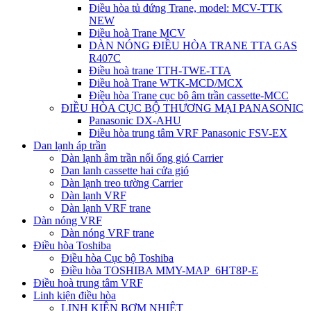
Điều hòa tủ đứng Trane, model: MCV-TTK
NEW
Điều hoà Trane MCV
DÀN NÓNG ĐIỀU HÒA TRANE TTA GAS
R407C
Điều hoà trane TTH-TWE-TTA
Điều hoà Trane WTK-MCD/MCX
Điều hòa Trane cục bộ âm trần cassette-MCC
ĐIỀU HÒA CỤC BỘ THƯƠNG MẠI PANASONIC
Panasonic DX-AHU
Điều hòa trung tâm VRF Panasonic FSV-EX
Dan lạnh áp trần
Dàn lạnh âm trần nối ống gió Carrier
Dan lanh cassette hai cửa gió
Dàn lạnh treo tường Carrier
Dàn lạnh VRF
Dàn lạnh VRF trane
Dàn nóng VRF
Dàn nóng VRF trane
Điều hòa Toshiba
Điều hòa Cục bộ Toshiba
Điều hòa TOSHIBA MMY-MAP_6HT8P-E
Điều hoà trung tâm VRF
Linh kiện điều hòa
LINH KIỆN BƠM NHIỆT