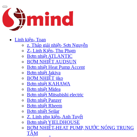
Linh kiện- Toan
z. Tháp giải nhiệt- Sơn Nguyễn
Z- Linh Kiện- Thu Phạm
Bơm nhiệt ATLANTIC
BƠM NHIỆT AUDSUN
Bơm nhiệt Heat Pump Accent
Bơm nhiệt Jakiva
BƠM NHIỆT jiko
Bơm nhiệt KAHAWA
Bơm nhiệt Midea
Bơm nhiệt Mitsubishi electric
Bơm nhiệt Panzer
Bơm nhiệt Rheem
Bơm nhiêt Seilar
Z. Linh phụ kiện- Anh Tuyết
Bơm nhiệt YIELDHOUSE
BƠM NHIÊT-HEAT PUMP, NƯỚC NÓNG TRUNG
TÂM