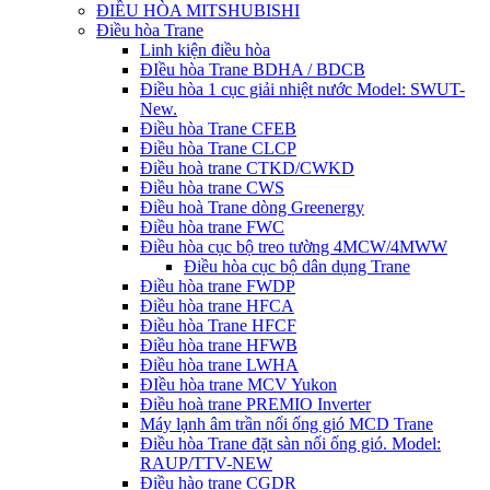
ĐIỀU HÒA MITSHUBISHI
Điều hòa Trane
Linh kiện điều hòa
ĐIều hòa Trane BDHA / BDCB
Điều hòa 1 cục giải nhiệt nước Model: SWUT-
New.
Điều hòa Trane CFEB
Điều hòa Trane CLCP
Điều hoà trane CTKD/CWKD
Điều hòa trane CWS
Điều hoà Trane dòng Greenergy
Điều hòa trane FWC
Điều hòa cục bộ treo tường 4MCW/4MWW
Điều hòa cục bộ dân dụng Trane
Điều hòa trane FWDP
Điều hòa trane HFCA
Điều hòa Trane HFCF
Điều hòa trane HFWB
Điều hòa trane LWHA
ĐIều hòa trane MCV Yukon
Điều hoà trane PREMIO Inverter
Máy lạnh âm trần nối ống gió MCD Trane
Điều hòa Trane đặt sàn nối ống gió. Model:
RAUP/TTV-NEW
Điều hào trane CGDR