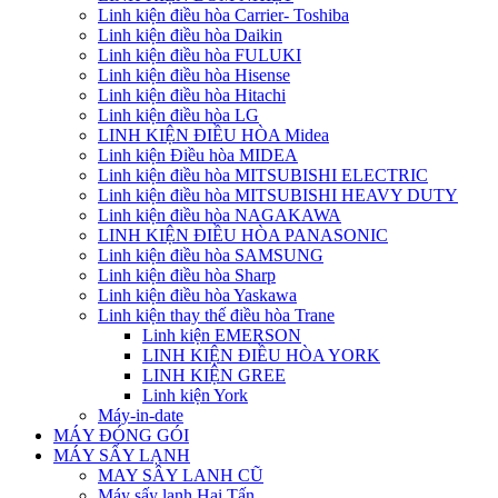
Linh kiện điều hòa Carrier- Toshiba
Linh kiện điều hòa Daikin
Linh kiện điều hòa FULUKI
Linh kiện điều hòa Hisense
Linh kiện điều hòa Hitachi
Linh kiện điều hòa LG
LINH KIỆN ĐIỀU HÒA Midea
Linh kiện Điều hòa MIDEA
Linh kiện điều hòa MITSUBISHI ELECTRIC
Linh kiện điều hòa MITSUBISHI HEAVY DUTY
Linh kiện điều hòa NAGAKAWA
LINH KIỆN ĐIỀU HÒA PANASONIC
Linh kiện điều hòa SAMSUNG
Linh kiện điều hòa Sharp
Linh kiện điều hòa Yaskawa
Linh kiện thay thế điều hòa Trane
Linh kiện EMERSON
LINH KIỆN ĐIỀU HÒA YORK
LINH KIỆN GREE
Linh kiện York
Máy-in-date
MÁY ĐÓNG GÓI
MÁY SẤY LẠNH
MAY SÂY LANH CŨ
Máy sấy lạnh Hai Tấn