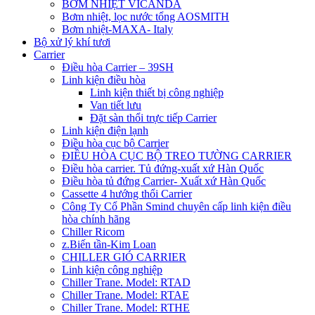
BƠM NHIỆT VICANDA
Bơm nhiệt, lọc nước tổng AOSMITH
Bơm nhiệt-MAXA- Italy
Bộ xử lý khí tươi
Carrier
Điều hòa Carrier – 39SH
Linh kiện điều hòa
Linh kiện thiết bị công nghiệp
Van tiết lưu
Đặt sàn thổi trực tiếp Carrier
Linh kiện điện lạnh
Điều hòa cục bộ Carrier
ĐIỀU HÒA CỤC BỘ TREO TƯỜNG CARRIER
Điều hòa carrier. Tủ đứng-xuất xứ Hàn Quốc
Điều hòa tủ đứng Carrier- Xuất xứ Hàn Quốc
Cassette 4 hướng thổi Carrier
Công Ty Cổ Phần Smind chuyên cấp linh kiện điều
hòa chính hãng
Chiller Ricom
z.Biến tần-Kim Loan
CHILLER GIÓ CARRIER
Linh kiện công nghiệp
Chiller Trane. Model: RTAD
Chiller Trane. Model: RTAE
Chiller Trane. Model: RTHE