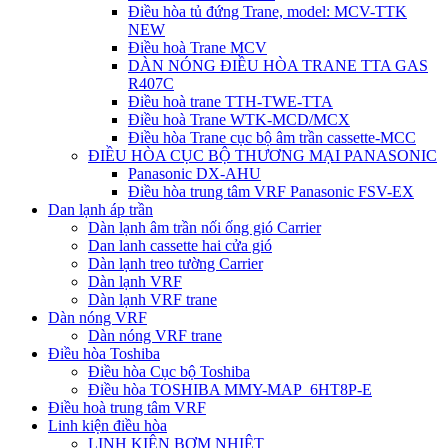
Điều hòa tủ đứng Trane, model: MCV-TTK
NEW
Điều hoà Trane MCV
DÀN NÓNG ĐIỀU HÒA TRANE TTA GAS
R407C
Điều hoà trane TTH-TWE-TTA
Điều hoà Trane WTK-MCD/MCX
Điều hòa Trane cục bộ âm trần cassette-MCC
ĐIỀU HÒA CỤC BỘ THƯƠNG MẠI PANASONIC
Panasonic DX-AHU
Điều hòa trung tâm VRF Panasonic FSV-EX
Dan lạnh áp trần
Dàn lạnh âm trần nối ống gió Carrier
Dan lanh cassette hai cửa gió
Dàn lạnh treo tường Carrier
Dàn lạnh VRF
Dàn lạnh VRF trane
Dàn nóng VRF
Dàn nóng VRF trane
Điều hòa Toshiba
Điều hòa Cục bộ Toshiba
Điều hòa TOSHIBA MMY-MAP_6HT8P-E
Điều hoà trung tâm VRF
Linh kiện điều hòa
LINH KIỆN BƠM NHIỆT