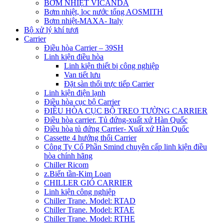
BƠM NHIỆT VICANDA
Bơm nhiệt, lọc nước tổng AOSMITH
Bơm nhiệt-MAXA- Italy
Bộ xử lý khí tươi
Carrier
Điều hòa Carrier – 39SH
Linh kiện điều hòa
Linh kiện thiết bị công nghiệp
Van tiết lưu
Đặt sàn thổi trực tiếp Carrier
Linh kiện điện lạnh
Điều hòa cục bộ Carrier
ĐIỀU HÒA CỤC BỘ TREO TƯỜNG CARRIER
Điều hòa carrier. Tủ đứng-xuất xứ Hàn Quốc
Điều hòa tủ đứng Carrier- Xuất xứ Hàn Quốc
Cassette 4 hướng thổi Carrier
Công Ty Cổ Phần Smind chuyên cấp linh kiện điều
hòa chính hãng
Chiller Ricom
z.Biến tần-Kim Loan
CHILLER GIÓ CARRIER
Linh kiện công nghiệp
Chiller Trane. Model: RTAD
Chiller Trane. Model: RTAE
Chiller Trane. Model: RTHE