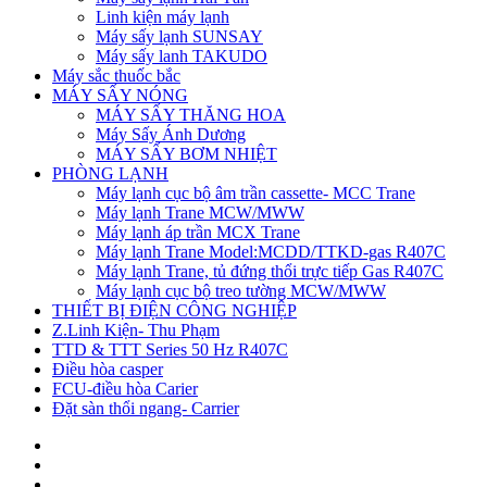
Linh kiện máy lạnh
Máy sấy lạnh SUNSAY
Máy sấy lanh TAKUDO
Máy sắc thuốc bắc
MÁY SẤY NÓNG
MÁY SẤY THĂNG HOA
Máy Sấy Ánh Dương
MÁY SẤY BƠM NHIỆT
PHÒNG LẠNH
Máy lạnh cục bộ âm trần cassette- MCC Trane
Máy lạnh Trane MCW/MWW
Máy lạnh áp trần MCX Trane
Máy lạnh Trane Model:MCDD/TTKD-gas R407C
Máy lạnh Trane, tủ đứng thổi trực tiếp Gas R407C
Máy lạnh cục bộ treo tường MCW/MWW
THIẾT BỊ ĐIỆN CÔNG NGHIỆP
Z.Linh Kiện- Thu Phạm
TTD & TTT Series 50 Hz R407C
Điều hòa casper
FCU-điều hòa Carier
Đặt sàn thổi ngang- Carrier