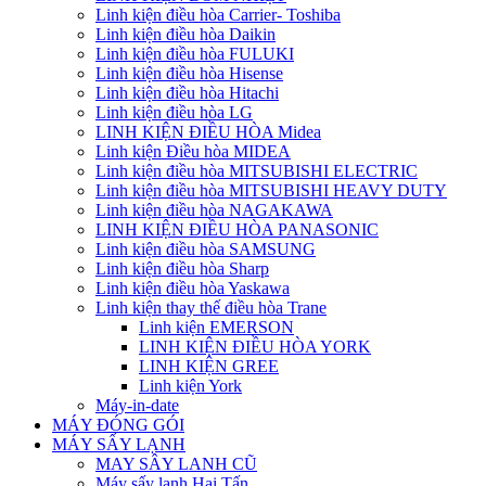
Linh kiện điều hòa Carrier- Toshiba
Linh kiện điều hòa Daikin
Linh kiện điều hòa FULUKI
Linh kiện điều hòa Hisense
Linh kiện điều hòa Hitachi
Linh kiện điều hòa LG
LINH KIỆN ĐIỀU HÒA Midea
Linh kiện Điều hòa MIDEA
Linh kiện điều hòa MITSUBISHI ELECTRIC
Linh kiện điều hòa MITSUBISHI HEAVY DUTY
Linh kiện điều hòa NAGAKAWA
LINH KIỆN ĐIỀU HÒA PANASONIC
Linh kiện điều hòa SAMSUNG
Linh kiện điều hòa Sharp
Linh kiện điều hòa Yaskawa
Linh kiện thay thế điều hòa Trane
Linh kiện EMERSON
LINH KIỆN ĐIỀU HÒA YORK
LINH KIỆN GREE
Linh kiện York
Máy-in-date
MÁY ĐÓNG GÓI
MÁY SẤY LẠNH
MAY SÂY LANH CŨ
Máy sấy lạnh Hai Tấn