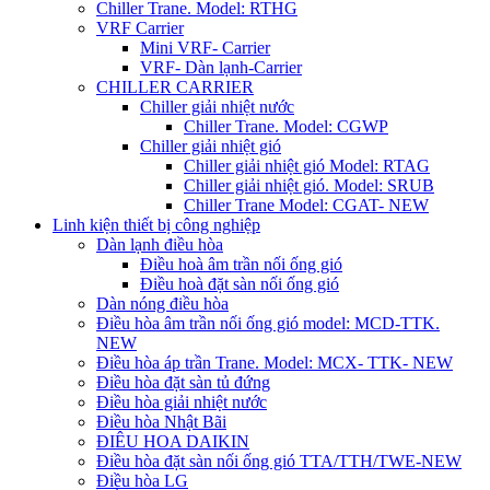
Chiller Trane. Model: RTHG
VRF Carrier
Mini VRF- Carrier
VRF- Dàn lạnh-Carrier
CHILLER CARRIER
Chiller giải nhiệt nước
Chiller Trane. Model: CGWP
Chiller giải nhiệt gió
Chiller giải nhiệt gió Model: RTAG
Chiller giải nhiệt gió. Model: SRUB
Chiller Trane Model: CGAT- NEW
Linh kiện thiết bị công nghiệp
Dàn lạnh điều hòa
Điều hoà âm trần nối ống gió
Điều hoà đặt sàn nối ống gió
Dàn nóng điều hòa
Điều hòa âm trần nối ống gió model: MCD-TTK.
NEW
Điều hòa áp trần Trane. Model: MCX- TTK- NEW
Điều hòa đặt sàn tủ đứng
Điều hòa giải nhiệt nước
Điều hòa Nhật Bãi
ĐIÊU HOA DAIKIN
Điều hòa đặt sàn nối ống gió TTA/TTH/TWE-NEW
Điều hòa LG