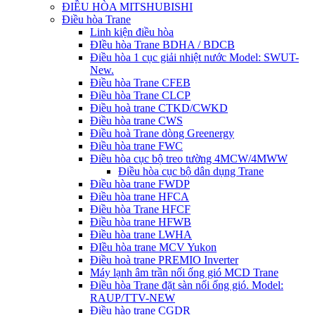
ĐIỀU HÒA MITSHUBISHI
Điều hòa Trane
Linh kiện điều hòa
ĐIều hòa Trane BDHA / BDCB
Điều hòa 1 cục giải nhiệt nước Model: SWUT-
New.
Điều hòa Trane CFEB
Điều hòa Trane CLCP
Điều hoà trane CTKD/CWKD
Điều hòa trane CWS
Điều hoà Trane dòng Greenergy
Điều hòa trane FWC
Điều hòa cục bộ treo tường 4MCW/4MWW
Điều hòa cục bộ dân dụng Trane
Điều hòa trane FWDP
Điều hòa trane HFCA
Điều hòa Trane HFCF
Điều hòa trane HFWB
Điều hòa trane LWHA
ĐIều hòa trane MCV Yukon
Điều hoà trane PREMIO Inverter
Máy lạnh âm trần nối ống gió MCD Trane
Điều hòa Trane đặt sàn nối ống gió. Model:
RAUP/TTV-NEW
Điều hào trane CGDR