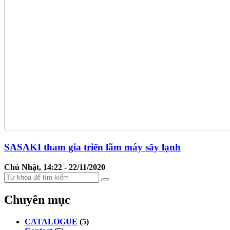
SASAKI tham gia triển lãm máy sấy lạnh
Chủ Nhật, 14:22 - 22/11/2020
Chuyên mục
CATALOGUE
(5)