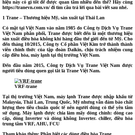
hiệu này có gì tốt để được quan tâm nhiều đến thế? Hãy cùng
https://tranevn.com.vn/ đi tìm câu trả lời qua bài viết sau nhé.
1 Trane
– Thương hiệu Mỹ, sản xuất tại Thái Lan
Có mặt tại Việt Nam vào năm 1985 do Công ty Dịch Vụ Trane
Việt Nam phân phối, Trane được biết đến là một thương hiệu
sản xuất điều hòa không khí
hàng đầu thế giới
đến từ Mỹ. Cho
đến tháng 10/2015, Công ty Cổ phần Việt Kim trở thành thành
viên chính thức của tập đoàn Daikin, chịu trách nhiệm cung
cấp điều hòa, máy lạnh tại thị trường Việt Nam.
Đến đầu năm 2015, Công ty Dịch Vụ Trane Việt Nam được
người tiêu dùng quen gọi tắt là Trane Việt Nam.
VRF-trane
Tại thị trường Việt Nam, máy lạnh Trane được
nhập khẩu từ
Malaysia, Thái Lan, Trung Quốc, Mỹ
nhưng vẫn đảm bảo chất
lượng theo tiêu chuẩn quốc tế nên người dùng có thể yên tâm
sử dụng. Máy lạnh được chia làm mấy dòng chính: dòng cao
cấp, dòng Inverter và dòng không Inverter. chiller, điều hòa
trung tâm VRF, AHU, FCU
Tham khảo thêm:
Phân biệt các dòng điều hòa Trane