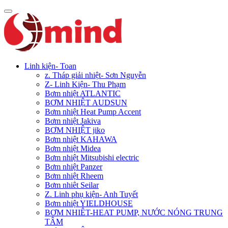
Linh kiện- Toan
z. Tháp giải nhiệt- Sơn Nguyễn
Z- Linh Kiện- Thu Phạm
Bơm nhiệt ATLANTIC
BƠM NHIỆT AUDSUN
Bơm nhiệt Heat Pump Accent
Bơm nhiệt Jakiva
BƠM NHIỆT jiko
Bơm nhiệt KAHAWA
Bơm nhiệt Midea
Bơm nhiệt Mitsubishi electric
Bơm nhiệt Panzer
Bơm nhiệt Rheem
Bơm nhiêt Seilar
Z. Linh phụ kiện- Anh Tuyết
Bơm nhiệt YIELDHOUSE
BƠM NHIÊT-HEAT PUMP, NƯỚC NÓNG TRUNG
TÂM