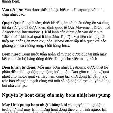
thành lỏng.
Van tiết lưu:
Van được thiết kế đặc biệt cho Heatpump với tính
chịu nhiệt cao.
Quạt:
Quạt là loại li tâm, thiết kế để giảm tối thiểu tiếng ồn và tăng
tối đa sức gió đã được kiểm định quốc tế (Air Movement & Control
Association International). Khí lạnh cần được dẫn vào để tạo ra
“điểm mát” khi loại quạt li tâm được lắp đặt. Vật liệu của quạt là
thép mạ chống ăn mòn oxy hóa. Motor được lắp liền quạt với các
gioăng cao su chống rung, chốt bằng Inox.
Bơm nước
: Bơm nước tuần hoàn kèm theo được đúc tại nhà máy,
kết cấu toàn bộ bằng đồng thiếc để tiện cho việc mang xách
Điều khiển tự động:
Mỗi máy bơm nhiệt Heatpump được thiết kế
phần điện để hoạt động tự động hoàn toàn. Bao gồm cả bảo vệ quá
nhiệt cho motor quạt và máy nén, công tắc khởi động lại bằng tay,
rơle bảo vệ ngắn mạch cùng với một số bộ phận được khuyên dùng
bởi nhà chế tạo.
Nguyên lý hoạt động của máy bơm nhiệt heat pump
Máy Heat pump
bơm nhiệt không khí
có nguyên lí hoạt động
tương tự như máy lạnh nhưng hoạt động theo chu trình ngược lại,