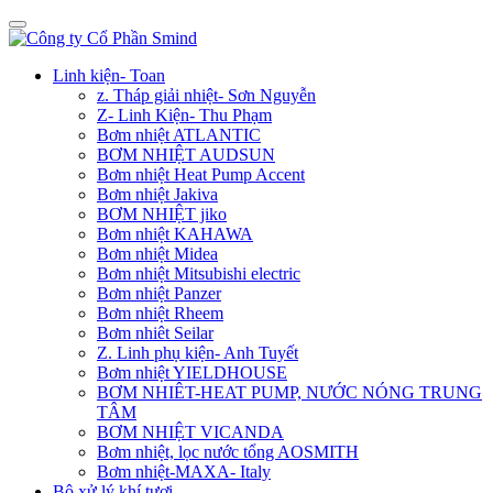
Linh kiện- Toan
z. Tháp giải nhiệt- Sơn Nguyễn
Z- Linh Kiện- Thu Phạm
Bơm nhiệt ATLANTIC
BƠM NHIỆT AUDSUN
Bơm nhiệt Heat Pump Accent
Bơm nhiệt Jakiva
BƠM NHIỆT jiko
Bơm nhiệt KAHAWA
Bơm nhiệt Midea
Bơm nhiệt Mitsubishi electric
Bơm nhiệt Panzer
Bơm nhiệt Rheem
Bơm nhiêt Seilar
Z. Linh phụ kiện- Anh Tuyết
Bơm nhiệt YIELDHOUSE
BƠM NHIÊT-HEAT PUMP, NƯỚC NÓNG TRUNG
TÂM
BƠM NHIỆT VICANDA
Bơm nhiệt, lọc nước tổng AOSMITH
Bơm nhiệt-MAXA- Italy
Bộ xử lý khí tươi