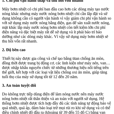
1. Chi phí vận hành thấp và thu hồi vốn nhanh
Máy bơm nhiệt có chi phí ban đầu cao hơn các dòng máy tạo nước
nóng khác nhưng máy nước nóng bơm nhiệt chỉ cần lắp đặt và sử
dụng không cần có người vận hành vì vậy giảm chi phí vận hành so
với sử dụng máy nước nóng bằng điện, gas để sản xuất nước nóng,
mặt khác lắp máy nước nóng bơm nhiệt còn tiết kiệm lớn chi phí
điện năng và đặc biệt máy rất dễ sử dụng và ít phải bảo trì bảo
dưỡng như các dòng máy khác. Vì vậy sử dụng máy bơm nhiệt sẽ
thu hồi vốn rất nhanh.
2. Độ bền cao
Thiết bị này được gia công và chế tạo bằng titan chống ăn mòn,
đồng thời được trang bị động cơ, các linh kiện như máy nén, van…
được nhập khẩu nguyên chiếc từ những thương hiệu nổi tiếng trên
thế giới, kết hợp với các loại vật liệu chống oxi ăn mòn, giúp tăng
tuổi thọ của máy sử dụng tốt từ 12 đến 20 năm.
3. An toàn tuyệt đối
Do không trực tiếp dùng điện để làm nóng nước nên máy nước
nóng bơm nhiệt rất thân thiện và an toàn với người sử dụng. Hệ
thống bơm nhiệt được tích hợp đầy đủ các tính năng tự động bảo vệ
quá nhiệt, quá áp, đảm bảo loại trừ mọi rủi ro khi sử dụng và có thể
điều chỉnh nhiệt độ đầu ra (khoảng từ 39 đến 55 độ C) bằng van