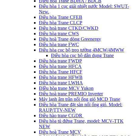
ĐIều hòa Trane BDHA / BDCB
Điều hòa 1 cục giải nhiệt nước Model: SWUT-
New.
Điều hòa Trane CFEB
Điều hòa Trane CLCP
Điều hoà trane CTKD/CWKD
Điều hòa trane CWS
Điều hoà Trane dòng Greenergy
Điều hòa trane FWC
Điều hòa cục bộ treo tường 4MCW/4MWW
Điều hòa cục bộ dân dụng Trane
Điều hòa trane FWDP
Điều hòa trane HFCA
Điều hòa Trane HFCF
Điều hòa trane HFWB
Điều hòa trane LWHA
ĐIều hòa trane MCV Yukon
Điều hoà trane PREMIO Inverter
Máy lạnh âm trần nối ống gió MCD Trane
Điều hòa Trane đặt sàn nối ống gió. Model:
RAUP/TTV-NEW
Điều hào trane CGDR
Điều hòa tủ đứng Trane, model: MCV-TTK
NEW
Điều hoà Trane MCV