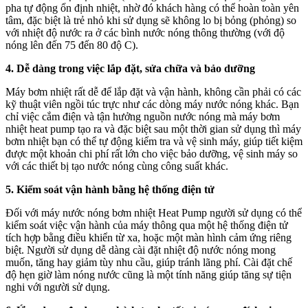
pha tự động ổn định nhiệt, nhờ đó khách hàng có thể hoàn toàn yên
tâm, đặc biệt là trẻ nhỏ khi sử dụng sẽ không lo bị bỏng (phỏng) so
với nhiệt độ nước ra ở các bình nước nóng thông thường (với độ
nóng lên đến 75 đến 80 độ C).
4. Dễ dàng trong việc lắp đặt, sửa chữa và bảo dưỡng
Máy bơm nhiệt rất dễ để lắp đặt và vận hành, không cần phải có các
kỹ thuật viên ngồi túc trực như các dòng máy nước nóng khác. Bạn
chỉ việc cắm điện và tận hưởng nguồn nước nóng mà máy bơm
nhiệt heat pump tạo ra và đặc biệt sau một thời gian sử dụng thì máy
bơm nhiệt bạn có thể tự động kiểm tra và vệ sinh máy, giúp tiết kiệm
được một khoản chi phí rất lớn cho việc bảo dưỡng, vệ sinh máy so
với các thiết bị tạo nước nóng cùng công suất khác.
5. Kiểm soát vận hành bằng hệ thống điện tử
Đối với máy nước nóng bơm nhiệt Heat Pump người sử dụng có thể
kiểm soát việc vận hành của máy thông qua một hệ thống điện tử
tích hợp bằng điều khiển từ xa, hoặc một màn hình cảm ứng riêng
biệt. Người sử dụng dễ dàng cài đặt nhiệt độ nước nóng mong
muốn, tăng hay giảm tùy nhu cầu, giúp tránh lãng phí. Cài đặt chế
độ hẹn giờ làm nóng nước cũng là một tính năng giúp tăng sự tiện
nghi với người sử dụng.