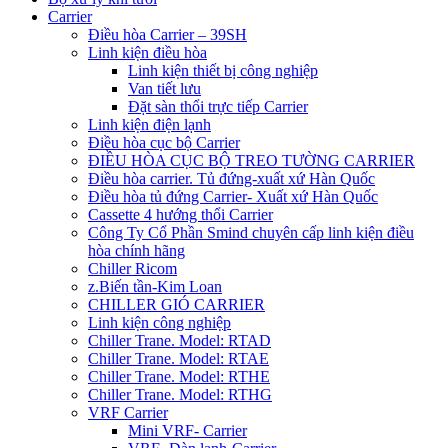
Carrier
Điều hòa Carrier – 39SH
Linh kiện điều hòa
Linh kiện thiết bị công nghiệp
Van tiết lưu
Đặt sàn thổi trực tiếp Carrier
Linh kiện điện lạnh
Điều hòa cục bộ Carrier
ĐIỀU HÒA CỤC BỘ TREO TƯỜNG CARRIER
Điều hòa carrier. Tủ đứng-xuất xứ Hàn Quốc
Điều hòa tủ đứng Carrier- Xuất xứ Hàn Quốc
Cassette 4 hướng thổi Carrier
Công Ty Cổ Phần Smind chuyên cấp linh kiện điều
hòa chính hãng
Chiller Ricom
z.Biến tần-Kim Loan
CHILLER GIÓ CARRIER
Linh kiện công nghiệp
Chiller Trane. Model: RTAD
Chiller Trane. Model: RTAE
Chiller Trane. Model: RTHE
Chiller Trane. Model: RTHG
VRF Carrier
Mini VRF- Carrier