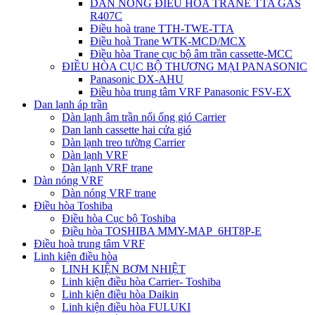
DÀN NÓNG ĐIỀU HÒA TRANE TTA GAS
R407C
Điều hoà trane TTH-TWE-TTA
Điều hoà Trane WTK-MCD/MCX
Điều hòa Trane cục bộ âm trần cassette-MCC
ĐIỀU HÒA CỤC BỘ THƯƠNG MẠI PANASONIC
Panasonic DX-AHU
Điều hòa trung tâm VRF Panasonic FSV-EX
Dan lạnh áp trần
Dàn lạnh âm trần nối ống gió Carrier
Dan lanh cassette hai cửa gió
Dàn lạnh treo tường Carrier
Dàn lạnh VRF
Dàn lạnh VRF trane
Dàn nóng VRF
Dàn nóng VRF trane
Điều hòa Toshiba
Điều hòa Cục bộ Toshiba
Điều hòa TOSHIBA MMY-MAP_6HT8P-E
Điều hoà trung tâm VRF
Linh kiện điều hòa
LINH KIỆN BƠM NHIỆT
Linh kiện điều hòa Carrier- Toshiba
Linh kiện điều hòa Daikin
Linh kiện điều hòa FULUKI