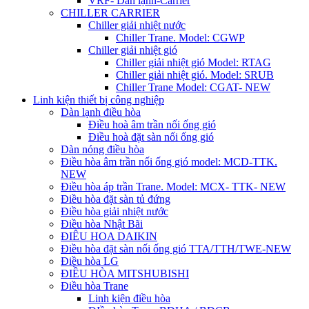
VRF- Dàn lạnh-Carrier
CHILLER CARRIER
Chiller giải nhiệt nước
Chiller Trane. Model: CGWP
Chiller giải nhiệt gió
Chiller giải nhiệt gió Model: RTAG
Chiller giải nhiệt gió. Model: SRUB
Chiller Trane Model: CGAT- NEW
Linh kiện thiết bị công nghiệp
Dàn lạnh điều hòa
Điều hoà âm trần nối ống gió
Điều hoà đặt sàn nối ống gió
Dàn nóng điều hòa
Điều hòa âm trần nối ống gió model: MCD-TTK.
NEW
Điều hòa áp trần Trane. Model: MCX- TTK- NEW
Điều hòa đặt sàn tủ đứng
Điều hòa giải nhiệt nước
Điều hòa Nhật Bãi
ĐIÊU HOA DAIKIN
Điều hòa đặt sàn nối ống gió TTA/TTH/TWE-NEW
Điều hòa LG
ĐIỀU HÒA MITSHUBISHI
Điều hòa Trane
Linh kiện điều hòa