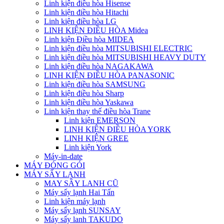
Linh kiện điều hòa Hisense
Linh kiện điều hòa Hitachi
Linh kiện điều hòa LG
LINH KIỆN ĐIỀU HÒA Midea
Linh kiện Điều hòa MIDEA
Linh kiện điều hòa MITSUBISHI ELECTRIC
Linh kiện điều hòa MITSUBISHI HEAVY DUTY
Linh kiện điều hòa NAGAKAWA
LINH KIỆN ĐIỀU HÒA PANASONIC
Linh kiện điều hòa SAMSUNG
Linh kiện điều hòa Sharp
Linh kiện điều hòa Yaskawa
Linh kiện thay thế điều hòa Trane
Linh kiện EMERSON
LINH KIỆN ĐIỀU HÒA YORK
LINH KIỆN GREE
Linh kiện York
Máy-in-date
MÁY ĐÓNG GÓI
MÁY SẤY LẠNH
MAY SÂY LANH CŨ
Máy sấy lạnh Hai Tấn
Linh kiện máy lạnh
Máy sấy lạnh SUNSAY
Máy sấy lanh TAKUDO