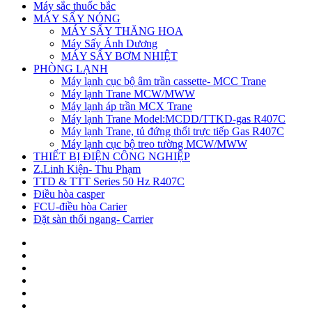
Máy sắc thuốc bắc
MÁY SẤY NÓNG
MÁY SẤY THĂNG HOA
Máy Sấy Ánh Dương
MÁY SẤY BƠM NHIỆT
PHÒNG LẠNH
Máy lạnh cục bộ âm trần cassette- MCC Trane
Máy lạnh Trane MCW/MWW
Máy lạnh áp trần MCX Trane
Máy lạnh Trane Model:MCDD/TTKD-gas R407C
Máy lạnh Trane, tủ đứng thổi trực tiếp Gas R407C
Máy lạnh cục bộ treo tường MCW/MWW
THIẾT BỊ ĐIỆN CÔNG NGHIỆP
Z.Linh Kiện- Thu Phạm
TTD & TTT Series 50 Hz R407C
Điều hòa casper
FCU-điều hòa Carier
Đặt sàn thổi ngang- Carrier