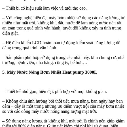
– Thiết bị có hiệu suất làm việc và tuổi thọ cao.
– Với công nghệ hiện đại máy bơm nhiệt sử dụng các năng lượng tự
nhiên như mặt trời, không khí, đất, nước để lam nóng nước nên rất
an toàn trong quá trình vận hành, tuyệt đối không xảy ra tình trạng
điện giật.
– Hệ điều khiển LCD hoàn toàn tự động kiểm soát năng lượng dễ
dàng trong quá trình vận hành.
– Sản phẩm phù hợp sử dụng trong các nhà máy, khu chung cư, nhà
trường, bệnh viện, nhà hàng, công ty, bể bơi….
5.
Máy Nước Nóng Bơm Nhiệt
Heat pump 3000L
– Thiết kế nhỏ gọn, hiện đại, phù hợp với mọi không gian.
– Không chịu ảnh hưởng bởi thời tiết, mưa nắng, ban ngày hay ban
đêm – đây là một trong những ưu điểm vượt trội của máy bơm nhiệt
so với các dòng máy nước nóng năng lượng mặt trời.
– Sử dụng năng lượng từ không khí, mặt trời là chính nên giúp giảm
thiểu tới 80% điện năng. Giúp tiết kiệm chi phí khi sử dụng, hiệu