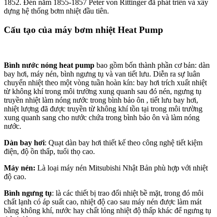
1852. Đén năm 1855-1857 Peter von Rittinger đã phát triển và xây
dựng hệ thống bơm nhiệt đầu tiên.
Cấu tạo của máy bơm nhiệt Heat Pump
Bình nước nóng heat pump
bao gồm bốn thành phần cơ bản: dàn
bay hơi, máy nén, bình ngưng tụ và van tiết lưu. Diễn ra sự luân
chuyển nhiệt theo một vòng tuần hoàn kín: bay hơi trích xuất nhiệt
từ không khí trong môi trường xung quanh sau đó nén, ngưng tụ
truyền nhiệt làm nóng nước trong bình bảo ôn , tiết lưu bay hơi,
nhiệt lượng đã được truyền từ không khí tồn tại trong môi trường
xung quanh sang cho nước chứa trong bình bảo ôn và làm nóng
nước.
Dàn bay hơi
: Quạt dàn bay hơi thiết kế theo công nghệ tiết kiệm
điện, độ ồn thấp, tuổi thọ cao.
Máy nén:
Là loại máy nén Mitsubishi Nhật Bản phù hợp với nhiệt
độ cao.
Bình ngưng tụ
: là các thiết bị trao đổi nhiệt bề mặt, trong đó môi
chất lạnh có áp suất cao, nhiệt độ cao sau máy nén được làm mát
bằng không khí, nước hay chất lỏng nhiệt độ thấp khác để ngưng tụ