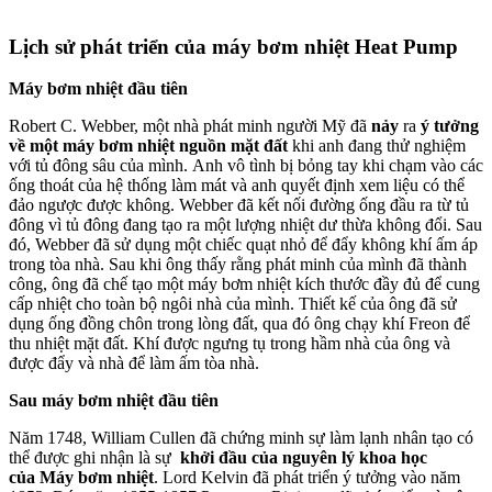
Lịch sử phát triển của máy bơm nhiệt Heat Pump
Máy bơm nhiệt đầu tiên
Robert C. Webber, một nhà phát minh người Mỹ đã
nảy
ra
ý tưởng
về một máy bơm nhiệt nguồn mặt đất
khi anh đang thử nghiệm
với tủ đông sâu của mình. Anh vô tình bị bỏng tay khi chạm vào các
ống thoát của hệ thống làm mát và anh quyết định xem liệu có thể
đảo ngược được không. Webber đã kết nối đường ống đầu ra từ tủ
đông vì tủ đông đang tạo ra một lượng nhiệt dư thừa không đổi. Sau
đó, Webber đã sử dụng một chiếc quạt nhỏ để đẩy không khí ấm áp
trong tòa nhà. Sau khi ông thấy rằng phát minh của mình đã thành
công, ông đã chế tạo một máy bơm nhiệt kích thước đầy đủ để cung
cấp nhiệt cho toàn bộ ngôi nhà của mình. Thiết kế của ông đã sử
dụng ống đồng chôn trong lòng đất, qua đó ông chạy khí Freon để
thu nhiệt mặt đất. Khí được ngưng tụ trong hầm nhà của ông và
được đẩy và nhà để làm ấm tòa nhà.
Sau máy bơm nhiệt đầu tiên
Năm 1748, William Cullen đã chứng minh sự làm lạnh nhân tạo có
thể được ghi nhận là sự
khởi đầu của nguyên lý khoa học
của
Máy
bơm nhiệt
. Lord Kelvin đã phát triển ý tưởng vào năm