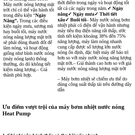
thời điểm trong ngày và hoạt động tốt
Máy nước nóng lượng mặt
tất cả các ngày trong năm.
✓
Ngày
trời chỉ có thể vận hành tốt
nắng
✓
Ngày mưa
✓
Thời tiết
trong điều kiện “
Ngày
xấu
✓
Buổi tối
– Máy nước nóng bơm
Nắng”
.
Trong các điều
nhiệt phải có điện để vận hành nhưng
kiện ngày mưa, sương mù
máy tiêu thụ điện năng rất thấp, ước
hay buổi tối, máy nước
tính tiết kiệm khoảng 38% đến 75%
nóng năng lượng mặt trời
năng lượng, máy làm nóng nhanh
sẽ phải dùng thanh đốt để
cung cấp được số lượng lớn nước
làm nóng, và hoạt động
nóng ổn định, đặc biệt máy dễ bảo trì
giống như bình nước nóng
hơn so với máy nước nóng năng lượng
(máy nóng lạnh) thông
mặt trời.– Giá thành cao hơn so với giá
thường, do đó không tiết
máy nước nóng năng lượng mặt trời
kiệm năng lượng.– Giá
thành phù hợp.
– Máy bơm nhiệt sẽ chiếm ưu thế do
dùng công suất thấp tải trên đường dây
dẫn
Ưu điểm vượt trội của máy bơm nhiệt nước nóng
Heat Pump