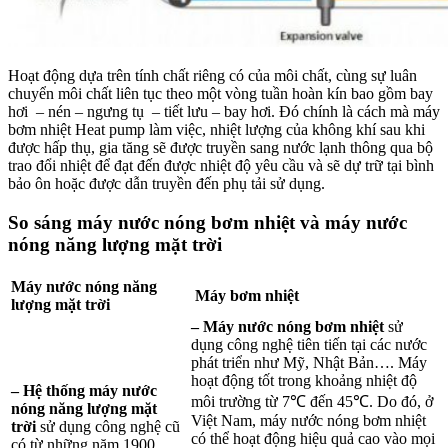
Hoạt động dựa trên tính chất riêng có của môi chất, cùng sự luân
chuyển môi chất liên tục theo một vòng tuần hoàn kín bao gồm bay
hơi – nén – ngưng tụ – tiết lưu – bay hơi. Đó chính là cách mà máy
bơm nhiệt Heat pump làm việc, nhiệt lượng của không khí sau khi
được hấp thụ, gia tăng sẽ được truyền sang nước lạnh thông qua bộ
trao đổi nhiệt để đạt đến được nhiệt độ yêu cầu và sẽ dự trữ tại bình
bảo ôn hoặc được dẫn truyền đến phụ tải sử dụng.
So sáng máy nước nóng bơm nhiệt và máy nước
nóng năng lượng mặt trời
Máy nước nóng năng
Máy bơm nhiệt
lượng mặt trời
–
Máy nước nóng bơm nhiệt
sử
dụng công nghệ tiên tiến tại các nước
phát triển như Mỹ, Nhật Bản…. Máy
hoạt động tốt trong khoảng nhiệt độ
–
Hệ thống máy nước
môi trường từ 7℃ đến 45℃. Do đó, ở
nóng năng lượng mặt
Việt Nam, máy nước nóng bơm nhiệt
trời
sử dụng công nghệ cũ
có thể hoạt động hiệu quả cao vào mọi
có từ những năm 1900.