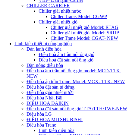
VRF- Dàn lạnh-Carrier
CHILLER CARRIER
Chiller giải nhiệt nước
Chiller Trane. Model: CGWP
Chiller giải nhiệt gió
Chiller giải nhiệt gió Model: RTAG
Chiller giải nhiệt gió. Model: SRUB
Chiller Trane Model: CGAT- NEW
Linh kiện thiết bị công nghiệp
Dàn lạnh điều hòa
Điều hoà âm trần nối ống gió
Điều hoà đặt sàn nối ống gió
Dàn nóng điều hòa
Điều hòa âm trần nối ống gió model: MCD-TTK.
NEW
Điều hòa áp trần Trane. Model: MCX- TTK- NEW
Điều hòa đặt sàn tủ đứng
Điều hòa giải nhiệt nước
Điều hòa Nhật Bãi
ĐIÊU HOA DAIKIN
Điều hòa đặt sàn nối ống gió TTA/TTH/TWE-NEW
Điều hòa LG
ĐIỀU HÒA MITSHUBISHI
Điều hòa Trane
Linh kiện điều hòa