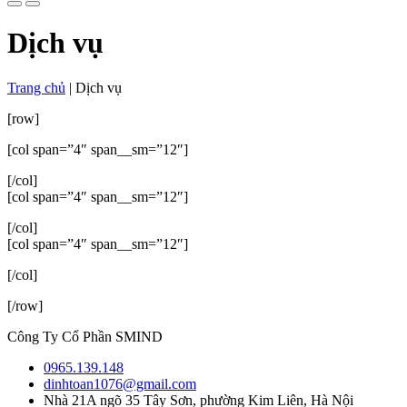
Dịch vụ
Trang chủ
|
Dịch vụ
[row]
[col span=”4″ span__sm=”12″]
[/col]
[col span=”4″ span__sm=”12″]
[/col]
[col span=”4″ span__sm=”12″]
[/col]
[/row]
Công Ty Cổ Phần SMIND
0965.139.148
dinhtoan1076@gmail.com
Nhà 21A ngõ 35 Tây Sơn, phường Kim Liên, Hà Nội