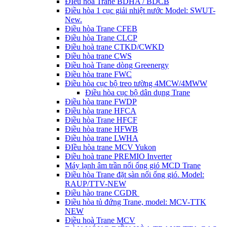
ĐIều hòa Trane BDHA / BDCB
Điều hòa 1 cục giải nhiệt nước Model: SWUT-
New.
Điều hòa Trane CFEB
Điều hòa Trane CLCP
Điều hoà trane CTKD/CWKD
Điều hòa trane CWS
Điều hoà Trane dòng Greenergy
Điều hòa trane FWC
Điều hòa cục bộ treo tường 4MCW/4MWW
Điều hòa cục bộ dân dụng Trane
Điều hòa trane FWDP
Điều hòa trane HFCA
Điều hòa Trane HFCF
Điều hòa trane HFWB
Điều hòa trane LWHA
ĐIều hòa trane MCV Yukon
Điều hoà trane PREMIO Inverter
Máy lạnh âm trần nối ống gió MCD Trane
Điều hòa Trane đặt sàn nối ống gió. Model:
RAUP/TTV-NEW
Điều hào trane CGDR
Điều hòa tủ đứng Trane, model: MCV-TTK
NEW
Điều hoà Trane MCV