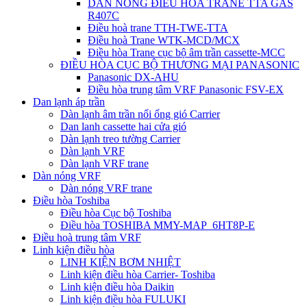
DÀN NÓNG ĐIỀU HÒA TRANE TTA GAS
R407C
Điều hoà trane TTH-TWE-TTA
Điều hoà Trane WTK-MCD/MCX
Điều hòa Trane cục bộ âm trần cassette-MCC
ĐIỀU HÒA CỤC BỘ THƯƠNG MẠI PANASONIC
Panasonic DX-AHU
Điều hòa trung tâm VRF Panasonic FSV-EX
Dan lạnh áp trần
Dàn lạnh âm trần nối ống gió Carrier
Dan lanh cassette hai cửa gió
Dàn lạnh treo tường Carrier
Dàn lạnh VRF
Dàn lạnh VRF trane
Dàn nóng VRF
Dàn nóng VRF trane
Điều hòa Toshiba
Điều hòa Cục bộ Toshiba
Điều hòa TOSHIBA MMY-MAP_6HT8P-E
Điều hoà trung tâm VRF
Linh kiện điều hòa
LINH KIỆN BƠM NHIỆT
Linh kiện điều hòa Carrier- Toshiba
Linh kiện điều hòa Daikin
Linh kiện điều hòa FULUKI