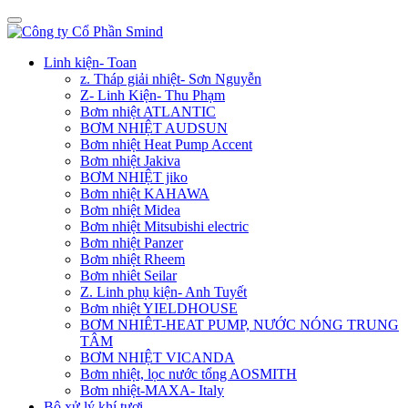
Linh kiện- Toan
z. Tháp giải nhiệt- Sơn Nguyễn
Z- Linh Kiện- Thu Phạm
Bơm nhiệt ATLANTIC
BƠM NHIỆT AUDSUN
Bơm nhiệt Heat Pump Accent
Bơm nhiệt Jakiva
BƠM NHIỆT jiko
Bơm nhiệt KAHAWA
Bơm nhiệt Midea
Bơm nhiệt Mitsubishi electric
Bơm nhiệt Panzer
Bơm nhiệt Rheem
Bơm nhiêt Seilar
Z. Linh phụ kiện- Anh Tuyết
Bơm nhiệt YIELDHOUSE
BƠM NHIÊT-HEAT PUMP, NƯỚC NÓNG TRUNG
TÂM
BƠM NHIỆT VICANDA
Bơm nhiệt, lọc nước tổng AOSMITH
Bơm nhiệt-MAXA- Italy
Bộ xử lý khí tươi