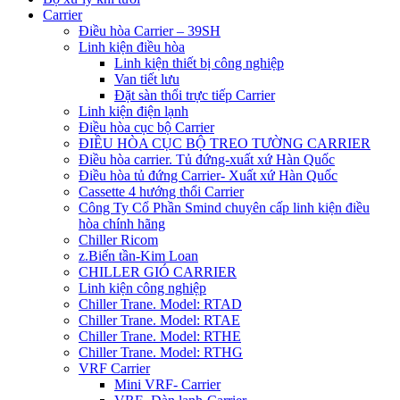
Carrier
Điều hòa Carrier – 39SH
Linh kiện điều hòa
Linh kiện thiết bị công nghiệp
Van tiết lưu
Đặt sàn thổi trực tiếp Carrier
Linh kiện điện lạnh
Điều hòa cục bộ Carrier
ĐIỀU HÒA CỤC BỘ TREO TƯỜNG CARRIER
Điều hòa carrier. Tủ đứng-xuất xứ Hàn Quốc
Điều hòa tủ đứng Carrier- Xuất xứ Hàn Quốc
Cassette 4 hướng thổi Carrier
Công Ty Cổ Phần Smind chuyên cấp linh kiện điều
hòa chính hãng
Chiller Ricom
z.Biến tần-Kim Loan
CHILLER GIÓ CARRIER
Linh kiện công nghiệp
Chiller Trane. Model: RTAD
Chiller Trane. Model: RTAE
Chiller Trane. Model: RTHE
Chiller Trane. Model: RTHG
VRF Carrier
Mini VRF- Carrier