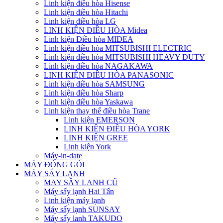
Linh kiện điều hòa Hisense
Linh kiện điều hòa Hitachi
Linh kiện điều hòa LG
LINH KIỆN ĐIỀU HÒA Midea
Linh kiện Điều hòa MIDEA
Linh kiện điều hòa MITSUBISHI ELECTRIC
Linh kiện điều hòa MITSUBISHI HEAVY DUTY
Linh kiện điều hòa NAGAKAWA
LINH KIỆN ĐIỀU HÒA PANASONIC
Linh kiện điều hòa SAMSUNG
Linh kiện điều hòa Sharp
Linh kiện điều hòa Yaskawa
Linh kiện thay thế điều hòa Trane
Linh kiện EMERSON
LINH KIỆN ĐIỀU HÒA YORK
LINH KIỆN GREE
Linh kiện York
Máy-in-date
MÁY ĐÓNG GÓI
MÁY SẤY LẠNH
MAY SÂY LANH CŨ
Máy sấy lạnh Hai Tấn
Linh kiện máy lạnh
Máy sấy lạnh SUNSAY
Máy sấy lanh TAKUDO