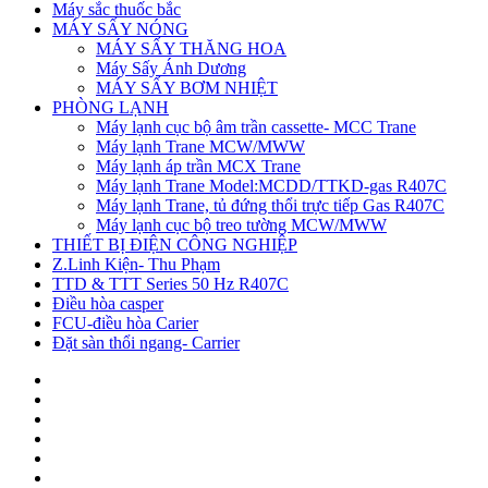
Máy sắc thuốc bắc
MÁY SẤY NÓNG
MÁY SẤY THĂNG HOA
Máy Sấy Ánh Dương
MÁY SẤY BƠM NHIỆT
PHÒNG LẠNH
Máy lạnh cục bộ âm trần cassette- MCC Trane
Máy lạnh Trane MCW/MWW
Máy lạnh áp trần MCX Trane
Máy lạnh Trane Model:MCDD/TTKD-gas R407C
Máy lạnh Trane, tủ đứng thổi trực tiếp Gas R407C
Máy lạnh cục bộ treo tường MCW/MWW
THIẾT BỊ ĐIỆN CÔNG NGHIỆP
Z.Linh Kiện- Thu Phạm
TTD & TTT Series 50 Hz R407C
Điều hòa casper
FCU-điều hòa Carier
Đặt sàn thổi ngang- Carrier