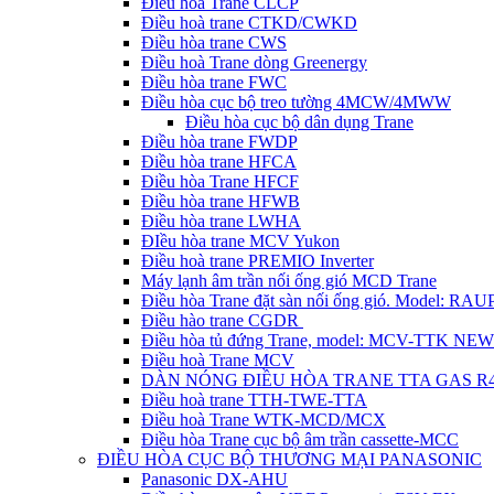
Điều hòa Trane CLCP
Điều hoà trane CTKD/CWKD
Điều hòa trane CWS
Điều hoà Trane dòng Greenergy
Điều hòa trane FWC
Điều hòa cục bộ treo tường 4MCW/4MWW
Điều hòa cục bộ dân dụng Trane
Điều hòa trane FWDP
Điều hòa trane HFCA
Điều hòa Trane HFCF
Điều hòa trane HFWB
Điều hòa trane LWHA
ĐIều hòa trane MCV Yukon
Điều hoà trane PREMIO Inverter
Máy lạnh âm trần nối ống gió MCD Trane
Điều hòa Trane đặt sàn nối ống gió. Model: R
Điều hào trane CGDR
Điều hòa tủ đứng Trane, model: MCV-TTK NEW
Điều hoà Trane MCV
DÀN NÓNG ĐIỀU HÒA TRANE TTA GAS R
Điều hoà trane TTH-TWE-TTA
Điều hoà Trane WTK-MCD/MCX
Điều hòa Trane cục bộ âm trần cassette-MCC
ĐIỀU HÒA CỤC BỘ THƯƠNG MẠI PANASONIC
Panasonic DX-AHU