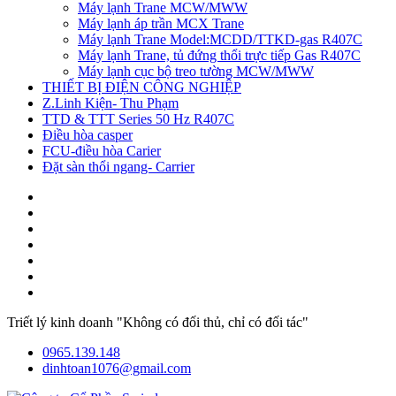
Máy lạnh Trane MCW/MWW
Máy lạnh áp trần MCX Trane
Máy lạnh Trane Model:MCDD/TTKD-gas R407C
Máy lạnh Trane, tủ đứng thổi trực tiếp Gas R407C
Máy lạnh cục bộ treo tường MCW/MWW
THIẾT BỊ ĐIỆN CÔNG NGHIỆP
Z.Linh Kiện- Thu Phạm
TTD & TTT Series 50 Hz R407C
Điều hòa casper
FCU-điều hòa Carier
Đặt sàn thổi ngang- Carrier
Triết lý kinh doanh "Không có đối thủ, chỉ có đối tác"
0965.139.148
dinhtoan1076@gmail.com