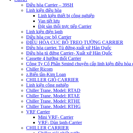
Điều hòa Carrier – 39SH
Linh kiện điều hòa
Linh kiện thiết bị công nghiệp
Van tiết lưu
Đặt sàn thổi trực tiếp Carrier
Linh kiện điện lạnh
Điều hòa cục bộ Carrier
ĐIỀU HÒA CỤC BỘ TREO TƯỜNG CARRIER
Điều hòa carrier. Tủ đứng-xuất xứ Hàn Quốc
Điều hòa tủ đứng Carrier- Xuất xứ Hàn Quốc
Cassette 4 hướng thổi Carrier
Công Ty Cổ Phần Smind chuyên cấp linh kiện điều hòa 
Chiller Ricom
z.Biến tần-Kim Loan
CHILLER GIÓ CARRIER
Linh kiện công nghiệp
Chiller Trane. Model: RTAD
Chiller Trane. Model: RTAE
Chiller Trane. Model: RTHE
Chiller Trane. Model: RTHG
VRF Carrier
Mini VRF- Carrier
VRF- Dàn lạnh-Carrier
CHILLER CARRIER