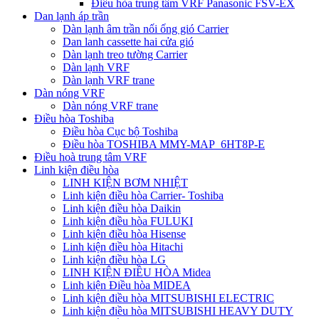
Điều hòa trung tâm VRF Panasonic FSV-EX
Dan lạnh áp trần
Dàn lạnh âm trần nối ống gió Carrier
Dan lanh cassette hai cửa gió
Dàn lạnh treo tường Carrier
Dàn lạnh VRF
Dàn lạnh VRF trane
Dàn nóng VRF
Dàn nóng VRF trane
Điều hòa Toshiba
Điều hòa Cục bộ Toshiba
Điều hòa TOSHIBA MMY-MAP_6HT8P-E
Điều hoà trung tâm VRF
Linh kiện điều hòa
LINH KIỆN BƠM NHIỆT
Linh kiện điều hòa Carrier- Toshiba
Linh kiện điều hòa Daikin
Linh kiện điều hòa FULUKI
Linh kiện điều hòa Hisense
Linh kiện điều hòa Hitachi
Linh kiện điều hòa LG
LINH KIỆN ĐIỀU HÒA Midea
Linh kiện Điều hòa MIDEA
Linh kiện điều hòa MITSUBISHI ELECTRIC
Linh kiện điều hòa MITSUBISHI HEAVY DUTY