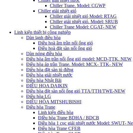
Chiller giải nhiệt nước
Chiller Trane. Model: CGWP
Chiller giải nhiệt gió
Chiller giải nhiệt gió Model: RTAG
Chiller giải nhiệt gió. Model: SRUB
Chiller Trane Model: CGAT- NEW
Linh kiện thiết bị công nghiệp
Dàn lạnh điều hòa
Điều hoà âm trần nối ống gió
Điều hoà đặt sàn nối ống gió
Dàn nóng điều hòa
Điều hòa âm trần nối ống gió model: MCD-TTK. NEW
Điều hòa áp trần Trane. Model: MCX- TTK- NEW
Điều hòa đặt sàn tủ đứng
Điều hòa giải nhiệt nước
Điều hòa Nhật Bãi
ĐIÊU HOA DAIKIN
Điều hòa đặt sàn nối ống gió TTA/TTH/TWE-NEW
Điều hòa LG
ĐIỀU HÒA MITSHUBISHI
Điều hòa Trane
Linh kiện điều hòa
ĐIều hòa Trane BDHA / BDCB
Điều hòa 1 cục giải nhiệt nước Model: SWUT- N
Điều hòa Trane CFEB