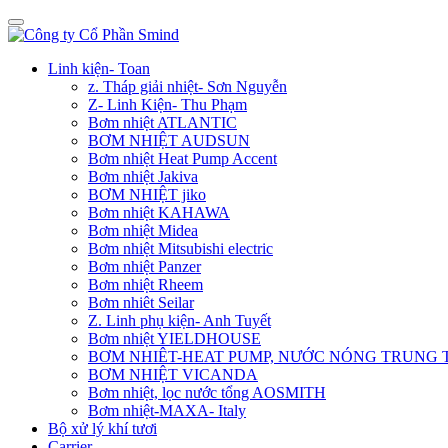
Linh kiện- Toan
z. Tháp giải nhiệt- Sơn Nguyễn
Z- Linh Kiện- Thu Phạm
Bơm nhiệt ATLANTIC
BƠM NHIỆT AUDSUN
Bơm nhiệt Heat Pump Accent
Bơm nhiệt Jakiva
BƠM NHIỆT jiko
Bơm nhiệt KAHAWA
Bơm nhiệt Midea
Bơm nhiệt Mitsubishi electric
Bơm nhiệt Panzer
Bơm nhiệt Rheem
Bơm nhiêt Seilar
Z. Linh phụ kiện- Anh Tuyết
Bơm nhiệt YIELDHOUSE
BƠM NHIÊT-HEAT PUMP, NƯỚC NÓNG TRUNG
BƠM NHIỆT VICANDA
Bơm nhiệt, lọc nước tổng AOSMITH
Bơm nhiệt-MAXA- Italy
Bộ xử lý khí tươi
Carrier