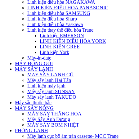
Linh kiện điều hòa NAGAKAWA
LINH KIỆN ĐIỀU HÒA PANASONIC
Linh kiện điều hòa SAMSUNG
Linh kiện điều hòa Sharp
Linh kiện điều hòa Yaskawa
Linh kiện thay thế điều hòa Trane
Linh kiện EMERSON
LINH KIỆN ĐIỀU HÒA YORK
LINH KIỆN GREE
Linh kiện York
Máy-in-date
MÁY ĐÓNG GÓI
MÁY SẤY LẠNH
MAY SÂY LANH CŨ
Máy sấy lạnh Hai Tấn
Linh kiện máy lạnh
Máy sấy lạnh SUNSAY
Máy sấy lanh TAKUDO
Máy sắc thuốc bắc
MÁY SẤY NÓNG
MÁY SẤY THĂNG HOA
Máy Sấy Ánh Dương
MÁY SẤY BƠM NHIỆT
PHÒNG LẠNH
Máy lạnh cục bộ âm trần cassette- MCC Trane