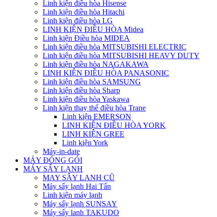
Linh kiện điều hòa Hisense
Linh kiện điều hòa Hitachi
Linh kiện điều hòa LG
LINH KIỆN ĐIỀU HÒA Midea
Linh kiện Điều hòa MIDEA
Linh kiện điều hòa MITSUBISHI ELECTRIC
Linh kiện điều hòa MITSUBISHI HEAVY DUTY
Linh kiện điều hòa NAGAKAWA
LINH KIỆN ĐIỀU HÒA PANASONIC
Linh kiện điều hòa SAMSUNG
Linh kiện điều hòa Sharp
Linh kiện điều hòa Yaskawa
Linh kiện thay thế điều hòa Trane
Linh kiện EMERSON
LINH KIỆN ĐIỀU HÒA YORK
LINH KIỆN GREE
Linh kiện York
Máy-in-date
MÁY ĐÓNG GÓI
MÁY SẤY LẠNH
MAY SÂY LANH CŨ
Máy sấy lạnh Hai Tấn
Linh kiện máy lạnh
Máy sấy lạnh SUNSAY
Máy sấy lanh TAKUDO