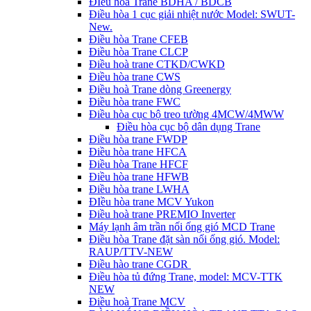
ĐIều hòa Trane BDHA / BDCB
Điều hòa 1 cục giải nhiệt nước Model: SWUT-
New.
Điều hòa Trane CFEB
Điều hòa Trane CLCP
Điều hoà trane CTKD/CWKD
Điều hòa trane CWS
Điều hoà Trane dòng Greenergy
Điều hòa trane FWC
Điều hòa cục bộ treo tường 4MCW/4MWW
Điều hòa cục bộ dân dụng Trane
Điều hòa trane FWDP
Điều hòa trane HFCA
Điều hòa Trane HFCF
Điều hòa trane HFWB
Điều hòa trane LWHA
ĐIều hòa trane MCV Yukon
Điều hoà trane PREMIO Inverter
Máy lạnh âm trần nối ống gió MCD Trane
Điều hòa Trane đặt sàn nối ống gió. Model:
RAUP/TTV-NEW
Điều hào trane CGDR
Điều hòa tủ đứng Trane, model: MCV-TTK
NEW
Điều hoà Trane MCV