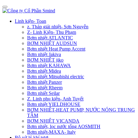
Linh kiện- Toan
z. Tháp giải nhiệt- Sơn Nguyễn
Z- Linh Kiện- Thu Phạm
Bơm nhiệt ATLANTIC
BƠM NHIỆT AUDSUN
Bơm nhiệt Heat Pump Accent
Bơm nhiệt Jakiva
BƠM NHIỆT jiko
Bơm nhiệt KAHAWA
Bơm nhiệt Midea
Bơm nhiệt Mitsubishi electric
Bơm nhiệt Panzer
Bơm nhiệt Rheem
Bơm nhiêt Seilar
Z. Linh phụ kiện- Anh Tuyết
Bơm nhiệt YIELDHOUSE
BƠM NHIÊT-HEAT PUMP, NƯỚC NÓNG TRUNG
TÂM
BƠM NHIỆT VICANDA
Bơm nhiệt, lọc nước tổng AOSMITH
Bơm nhiệt-MAXA- Italy
Bộ xử lý khí tươi