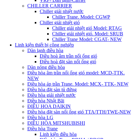
VRF- Dàn lạnh-Carrier
CHILLER CARRIER
Chiller giải nhiệt nước
Chiller Trane. Model: CGWP
Chiller giải nhiệt gió
Chiller giải nhiệt gió Model: RTAG
Chiller giải nhiệt gió. Model: SRUB
Chiller Trane Model: CGAT- NEW
Linh kiện thiết bị công nghiệp
Dàn lạnh điều hòa
Điều hoà âm trần nối ống gió
Điều hoà đặt sàn nối ống gió
Dàn nóng điều hòa
Điều hòa âm trần nối ống gió model: MCD-TTK.
NEW
Điều hòa áp trần Trane. Model: MCX- TTK- NEW
Điều hòa đặt sàn tủ đứng
Điều hòa giải nhiệt nước
Điều hòa Nhật Bãi
ĐIÊU HOA DAIKIN
Điều hòa đặt sàn nối ống gió TTA/TTH/TWE-NEW
Điều hòa LG
ĐIỀU HÒA MITSHUBISHI
Điều hòa Trane
Linh kiện điều hòa