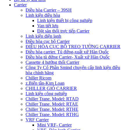
Carrier
Điều hòa Carrier – 39SH
Linh kiện điều hòa
Linh kiện thiết bị công nghiệp
Van tiết lưu
Đặt sàn thổi trực tiếp Carrier
Linh kiện điện lạnh
Điều hòa cục bộ Carrier
ĐIỀU HÒA CỤC BỘ TREO TƯỜNG CARRIER
Điều hòa carrier. Tủ đứng-xuất xứ Hàn Quốc
Điều hòa tủ đứng Carrier- Xuất xứ Hàn Quốc
Cassette 4 hướng thổi Carrier
Công Ty Cổ Phần Smind chuyên cấp linh kiện điều
hòa chính hãng
Chiller Ricom
z.Biến tần-Kim Loan
CHILLER GIÓ CARRIER
Linh kiện công nghiệp
Chiller Trane. Model: RTAD
Chiller Trane. Model: RTAE
Chiller Trane. Model: RTHE
Chiller Trane. Model: RTHG
VRF Carrier
Mini VRF- Carrier