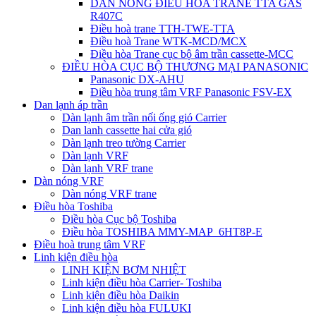
DÀN NÓNG ĐIỀU HÒA TRANE TTA GAS
R407C
Điều hoà trane TTH-TWE-TTA
Điều hoà Trane WTK-MCD/MCX
Điều hòa Trane cục bộ âm trần cassette-MCC
ĐIỀU HÒA CỤC BỘ THƯƠNG MẠI PANASONIC
Panasonic DX-AHU
Điều hòa trung tâm VRF Panasonic FSV-EX
Dan lạnh áp trần
Dàn lạnh âm trần nối ống gió Carrier
Dan lanh cassette hai cửa gió
Dàn lạnh treo tường Carrier
Dàn lạnh VRF
Dàn lạnh VRF trane
Dàn nóng VRF
Dàn nóng VRF trane
Điều hòa Toshiba
Điều hòa Cục bộ Toshiba
Điều hòa TOSHIBA MMY-MAP_6HT8P-E
Điều hoà trung tâm VRF
Linh kiện điều hòa
LINH KIỆN BƠM NHIỆT
Linh kiện điều hòa Carrier- Toshiba
Linh kiện điều hòa Daikin
Linh kiện điều hòa FULUKI