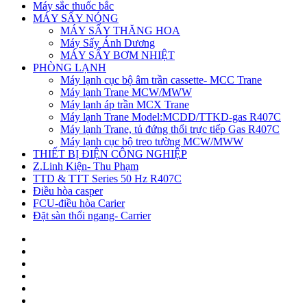
Máy sắc thuốc bắc
MÁY SẤY NÓNG
MÁY SẤY THĂNG HOA
Máy Sấy Ánh Dương
MÁY SẤY BƠM NHIỆT
PHÒNG LẠNH
Máy lạnh cục bộ âm trần cassette- MCC Trane
Máy lạnh Trane MCW/MWW
Máy lạnh áp trần MCX Trane
Máy lạnh Trane Model:MCDD/TTKD-gas R407C
Máy lạnh Trane, tủ đứng thổi trực tiếp Gas R407C
Máy lạnh cục bộ treo tường MCW/MWW
THIẾT BỊ ĐIỆN CÔNG NGHIỆP
Z.Linh Kiện- Thu Phạm
TTD & TTT Series 50 Hz R407C
Điều hòa casper
FCU-điều hòa Carier
Đặt sàn thổi ngang- Carrier