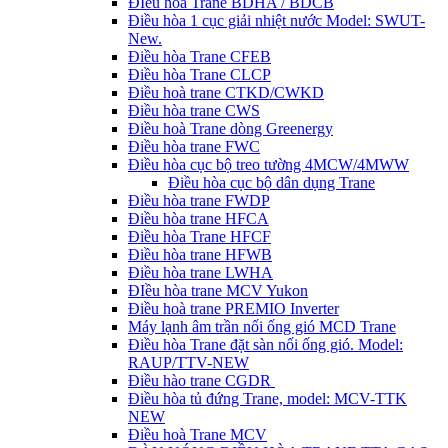
ĐIều hòa Trane BDHA / BDCB
Điều hòa 1 cục giải nhiệt nước Model: SWUT-
New.
Điều hòa Trane CFEB
Điều hòa Trane CLCP
Điều hoà trane CTKD/CWKD
Điều hòa trane CWS
Điều hoà Trane dòng Greenergy
Điều hòa trane FWC
Điều hòa cục bộ treo tường 4MCW/4MWW
Điều hòa cục bộ dân dụng Trane
Điều hòa trane FWDP
Điều hòa trane HFCA
Điều hòa Trane HFCF
Điều hòa trane HFWB
Điều hòa trane LWHA
ĐIều hòa trane MCV Yukon
Điều hoà trane PREMIO Inverter
Máy lạnh âm trần nối ống gió MCD Trane
Điều hòa Trane đặt sàn nối ống gió. Model:
RAUP/TTV-NEW
Điều hào trane CGDR
Điều hòa tủ đứng Trane, model: MCV-TTK
NEW
Điều hoà Trane MCV