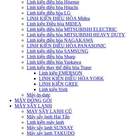
Linh kiện điều hòa Hisense
Linh kiện điều hòa Hitachi
Linh kiện điều hòa LG
LINH KIỆN ĐIỀU HÒA Midea
Linh kiện Điều hòa MIDEA
Linh kiện điều hòa MITSUBISHI ELECTRIC
Linh kiện điều hòa MITSUBISHI HEAVY DUTY
Linh kiện điều hòa NAGAKAWA
LINH KIỆN ĐIỀU HÒA PANASONIC
Linh kiện điều hòa SAMSUNG
Linh kiện điều hòa Sharp
Linh kiện điều hòa Yaskawa
Linh kiện thay thế điều hòa Trane
Linh kiện EMERSON
LINH KIỆN ĐIỀU HÒA YORK
LINH KIỆN GREE
Linh kiện York
Máy-in-date
MÁY ĐÓNG GÓI
MÁY SẤY LẠNH
MAY SÂY LANH CŨ
Máy sấy lạnh Hai Tấn
Linh kiện máy lạnh
Máy sấy lạnh SUNSAY
Máy sấy lanh TAKUDO