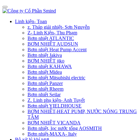
Linh kiện- Toan
z. Tháp giải nhiệt- Sơn Nguyễn
Z- Linh Kiện- Thu Phạm
Bơm nhiệt ATLANTIC
BƠM NHIỆT AUDSUN
Bơm nhiệt Heat Pump Accent
Bơm nhiệt Jakiva
BƠM NHIỆT jiko
Bơm nhiệt KAHAWA
Bơm nhiệt Midea
Bơm nhiệt Mitsubishi electric
Bơm nhiệt Panzer
Bơm nhiệt Rheem
Bơm nhiêt Seilar
Z. Linh phụ kiện- Anh Tuyết
Bơm nhiệt YIELDHOUSE
BƠM NHIÊT-HEAT PUMP, NƯỚC NÓNG TRUNG
TÂM
BƠM NHIỆT VICANDA
Bơm nhiệt, lọc nước tổng AOSMITH
Bơm nhiệt-MAXA- Italy
Bộ xử lý khí tươi