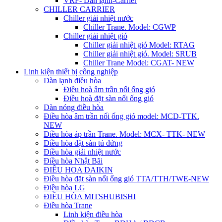
VRF- Dàn lạnh-Carrier
CHILLER CARRIER
Chiller giải nhiệt nước
Chiller Trane. Model: CGWP
Chiller giải nhiệt gió
Chiller giải nhiệt gió Model: RTAG
Chiller giải nhiệt gió. Model: SRUB
Chiller Trane Model: CGAT- NEW
Linh kiện thiết bị công nghiệp
Dàn lạnh điều hòa
Điều hoà âm trần nối ống gió
Điều hoà đặt sàn nối ống gió
Dàn nóng điều hòa
Điều hòa âm trần nối ống gió model: MCD-TTK.
NEW
Điều hòa áp trần Trane. Model: MCX- TTK- NEW
Điều hòa đặt sàn tủ đứng
Điều hòa giải nhiệt nước
Điều hòa Nhật Bãi
ĐIÊU HOA DAIKIN
Điều hòa đặt sàn nối ống gió TTA/TTH/TWE-NEW
Điều hòa LG
ĐIỀU HÒA MITSHUBISHI
Điều hòa Trane
Linh kiện điều hòa