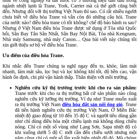
nhất về công nghiệp và đất nước có 3 thương hiệu dẫn đầu trong
ngành nhiệt lạnh là Trane, York, Carrier mà cả thế giới cũng biết
đến. Nhưng đối với thị trường Việt Nam thì sao. Có rất nhiều người
chưa biết về điều hòa Trane và vẫn còn đó những câu hỏi. Trane
của nước nào? điều hòa trane có tốt không? chế độ bảo hành ra sao?
Nhưng ở Việt Nam điều hòa Trane được sử dụng ở Tòa nhà Quốc
hổi, Sân Bay Tân Sân Nhất, Sân Bay Nội Bài, Tòa nhà Kengnam,
Nhà máy Samsung, nhà máy Canon… Qua bài viết này chúng tôi
xin giới thiệu sơ bộ về điều hòa Trane.
Ưu điểm của điều hòa Trane.
Khi nhắc đến Trane chúng ta nghĩ ngay đến to, khỏe, làm mát
nhanh, làm mát sâu, lọc bụi và lọc không khí tốt, độ bền cao, vận
hành ổn định, chi phí vận hành thấp. Thân thiện với môi trường.
Nghiên cứu kỹ thị trường trước khi cho ra sản phẩm:
Trane trước khi cho ra thị trường bất cứ sản phẩm nào cũng
nghiên cứu kỹ lưỡng thị trường. Ví dụ như Trane muốn xuất
ra thị trường Việt Nam
điều hòa đặt sàn nối ống gió
. Trane
đã tiến hành nghiên cứu thị trường Việt Nam, Ở Miền Bắc
nhiệt độ giao động từ 10 đến 35 độ C và người tiêu dùng gần
như chỉ dùng điều hòa một chiều lạnh mà không dùng chiều
nóng. Chỉ có một số vùng như Lạng Sơn, Sapa nhiệt độ có
khi xuống dưới 5 độ C mới cần đến chiều sưởi nhưng một
năm cũng chỉ có một số lần xuất hiện nhiệt độ đó. Mà chúng