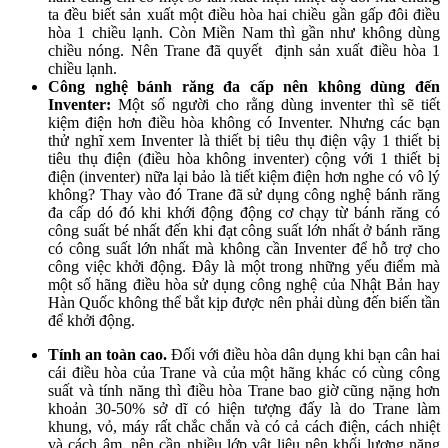
ta đều biết sản xuất một điều hòa hai chiều gần gấp đôi điều
hòa 1 chiều lạnh. Còn Miền Nam thì gần như không dùng
chiều nóng. Nên Trane đã quyết định sản xuất điều hòa 1
chiều lạnh.
Công nghệ bánh răng đa cấp nên không dùng đến
Inventer:
Một số người cho rằng dùng inventer thì sẽ tiết
kiệm điện hơn điều hòa không có Inventer. Nhưng các bạn
thử nghĩ xem Inventer là thiết bị tiêu thụ điện vậy 1 thiết bị
tiêu thụ điện (điều hòa không inventer) cộng với 1 thiết bị
điện (inventer) nữa lại bảo là tiết kiệm điện hơn nghe có vô lý
không? Thay vào đó Trane đã sử dụng công nghệ bánh răng
đa cấp dó đó khi khới động động cơ chạy từ bánh răng có
công suất bé nhất đến khi đạt công suất lớn nhất ở bánh răng
có công suất lớn nhất mà không cần Inventer để hỗ trợ cho
công việc khởi động. Đây là một trong những yếu điểm mà
một số hãng điều hòa sử dụng công nghệ của Nhật Bản hay
Hàn Quốc không thể bắt kịp được nên phải dùng đến biến tần
để khởi động.
Tính an toàn cao.
Đối với điều hòa dân dụng khi bạn cân hai
cái điều hòa của Trane và của một hãng khác có cùng công
suất và tính năng thì điều hòa Trane bao giờ cũng nặng hơn
khoản 30-50% sở dĩ có hiện tượng đấy là do Trane làm
khung, vỏ, máy rất chắc chắn và có cả cách điện, cách nhiệt
và cách âm, nên cần nhiều lớp vật liệu nên khối lượng nặng