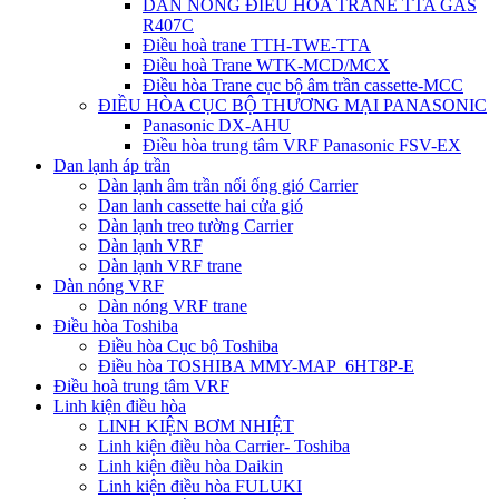
DÀN NÓNG ĐIỀU HÒA TRANE TTA GAS
R407C
Điều hoà trane TTH-TWE-TTA
Điều hoà Trane WTK-MCD/MCX
Điều hòa Trane cục bộ âm trần cassette-MCC
ĐIỀU HÒA CỤC BỘ THƯƠNG MẠI PANASONIC
Panasonic DX-AHU
Điều hòa trung tâm VRF Panasonic FSV-EX
Dan lạnh áp trần
Dàn lạnh âm trần nối ống gió Carrier
Dan lanh cassette hai cửa gió
Dàn lạnh treo tường Carrier
Dàn lạnh VRF
Dàn lạnh VRF trane
Dàn nóng VRF
Dàn nóng VRF trane
Điều hòa Toshiba
Điều hòa Cục bộ Toshiba
Điều hòa TOSHIBA MMY-MAP_6HT8P-E
Điều hoà trung tâm VRF
Linh kiện điều hòa
LINH KIỆN BƠM NHIỆT
Linh kiện điều hòa Carrier- Toshiba
Linh kiện điều hòa Daikin
Linh kiện điều hòa FULUKI