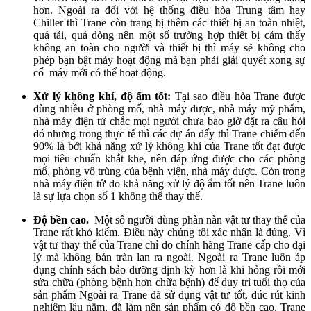
hơn. Ngoài ra đối với hệ thống điều hòa Trung tâm hay
Chiller thì Trane còn trang bị thêm các thiết bị an toàn nhiệt,
quá tải, quá dòng nên một số trường hợp thiết bị cảm thấy
không an toàn cho người và thiết bị thì máy sẽ không cho
phép bạn bật máy hoạt động mà bạn phải giải quyết xong sự
cố máy mới có thể hoạt động.
Xử lý không khí, độ ẩm tốt:
Tại sao điều hòa Trane được
dùng nhiều ở phòng mổ, nhà máy dược, nhà máy mỹ phẩm,
nhà máy điện tử chắc mọi người chưa bao giờ đặt ra câu hỏi
đó nhưng trong thực tế thì các dự án đấy thì Trane chiếm đến
90% là bởi khả năng xử lý không khí của Trane tốt đạt được
mọi tiêu chuẩn khắt khe, nên đáp ứng được cho các phòng
mổ, phòng vô trùng của bệnh viện, nhà máy dược. Còn trong
nhà máy điện tử do khả năng xử lý độ ẩm tốt nên Trane luôn
là sự lựa chọn số 1 không thể thay thế.
Độ bền cao.
Một số người dùng phàn nàn vật tư thay thế của
Trane rất khó kiếm. Điều này chúng tôi xác nhận là đúng. Vì
vật tư thay thế của Trane chỉ do chính hãng Trane cấp cho đại
lý mà không bán tràn lan ra ngoài. Ngoài ra Trane luôn áp
dụng chính sách bảo dưỡng định kỳ hơn là khi hỏng rồi mới
sửa chữa (phòng bệnh hơn chữa bệnh) để duy trì tuổi thọ của
sản phẩm Ngoài ra Trane đã sử dụng vật tư tốt, đúc rút kinh
nghiệm lâu năm, đã làm nên sản phẩm có độ bền cao. Trane