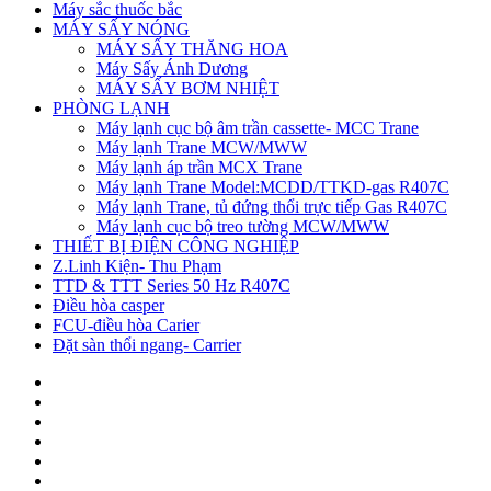
Máy sắc thuốc bắc
MÁY SẤY NÓNG
MÁY SẤY THĂNG HOA
Máy Sấy Ánh Dương
MÁY SẤY BƠM NHIỆT
PHÒNG LẠNH
Máy lạnh cục bộ âm trần cassette- MCC Trane
Máy lạnh Trane MCW/MWW
Máy lạnh áp trần MCX Trane
Máy lạnh Trane Model:MCDD/TTKD-gas R407C
Máy lạnh Trane, tủ đứng thổi trực tiếp Gas R407C
Máy lạnh cục bộ treo tường MCW/MWW
THIẾT BỊ ĐIỆN CÔNG NGHIỆP
Z.Linh Kiện- Thu Phạm
TTD & TTT Series 50 Hz R407C
Điều hòa casper
FCU-điều hòa Carier
Đặt sàn thổi ngang- Carrier