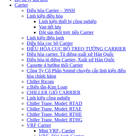
Carrier
Điều hòa Carrier – 39SH
Linh kiện điều hòa
Linh kiện thiết bị công nghiệp
Van tiết lưu
Đặt sàn thổi trực tiếp Carrier
Linh kiện điện lạnh
Điều hòa cục bộ Carrier
ĐIỀU HÒA CỤC BỘ TREO TƯỜNG CARRIER
Điều hòa carrier. Tủ đứng-xuất xứ Hàn Quốc
Điều hòa tủ đứng Carrier- Xuất xứ Hàn Quốc
Cassette 4 hướng thổi Carrier
Công Ty Cổ Phần Smind chuyên cấp linh kiện điều
hòa chính hãng
Chiller Ricom
z.Biến tần-Kim Loan
CHILLER GIÓ CARRIER
Linh kiện công nghiệp
Chiller Trane. Model: RTAD
Chiller Trane. Model: RTAE
Chiller Trane. Model: RTHE
Chiller Trane. Model: RTHG
VRF Carrier
Mini VRF- Carrier