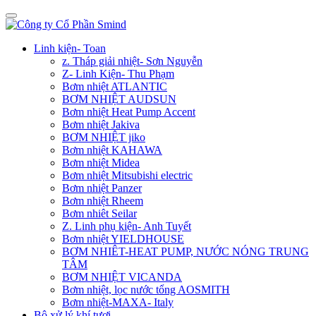
Linh kiện- Toan
z. Tháp giải nhiệt- Sơn Nguyễn
Z- Linh Kiện- Thu Phạm
Bơm nhiệt ATLANTIC
BƠM NHIỆT AUDSUN
Bơm nhiệt Heat Pump Accent
Bơm nhiệt Jakiva
BƠM NHIỆT jiko
Bơm nhiệt KAHAWA
Bơm nhiệt Midea
Bơm nhiệt Mitsubishi electric
Bơm nhiệt Panzer
Bơm nhiệt Rheem
Bơm nhiêt Seilar
Z. Linh phụ kiện- Anh Tuyết
Bơm nhiệt YIELDHOUSE
BƠM NHIÊT-HEAT PUMP, NƯỚC NÓNG TRUNG
TÂM
BƠM NHIỆT VICANDA
Bơm nhiệt, lọc nước tổng AOSMITH
Bơm nhiệt-MAXA- Italy
Bộ xử lý khí tươi