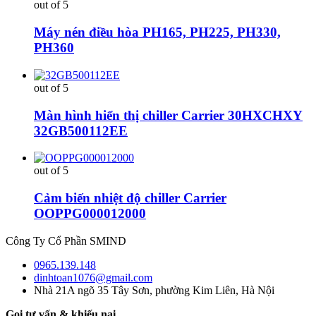
out of 5
Máy nén điều hòa PH165, PH225, PH330,
PH360
out of 5
Màn hình hiển thị chiller Carrier 30HXCHXY
32GB500112EE
out of 5
Cảm biến nhiệt độ chiller Carrier
OOPPG000012000
Công Ty Cổ Phần SMIND
0965.139.148
dinhtoan1076@gmail.com
Nhà 21A ngõ 35 Tây Sơn, phường Kim Liên, Hà Nội
Gọi tư vấn & khiếu nại