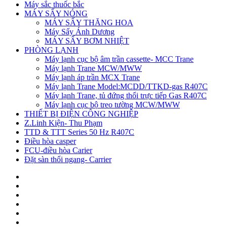
Máy sắc thuốc bắc
MÁY SẤY NÓNG
MÁY SẤY THĂNG HOA
Máy Sấy Ánh Dương
MÁY SẤY BƠM NHIỆT
PHÒNG LẠNH
Máy lạnh cục bộ âm trần cassette- MCC Trane
Máy lạnh Trane MCW/MWW
Máy lạnh áp trần MCX Trane
Máy lạnh Trane Model:MCDD/TTKD-gas R407C
Máy lạnh Trane, tủ đứng thổi trực tiếp Gas R407C
Máy lạnh cục bộ treo tường MCW/MWW
THIẾT BỊ ĐIỆN CÔNG NGHIỆP
Z.Linh Kiện- Thu Phạm
TTD & TTT Series 50 Hz R407C
Điều hòa casper
FCU-điều hòa Carier
Đặt sàn thổi ngang- Carrier