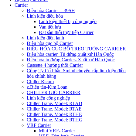
Carrier
Điều hòa Carrier – 39SH
Linh kiện điều hòa
Linh kiện thiết bị công nghiệp
Van tiết lưu
Đặt sàn thổi trực tiếp Carrier
Linh kiện điện lạnh
Điều hòa cục bộ Carrier
ĐIỀU HÒA CỤC BỘ TREO TƯỜNG CARRIER
Điều hòa carrier. Tủ đứng-xuất xứ Hàn Quốc
Điều hòa tủ đứng Carrier- Xuất xứ Hàn Quốc
Cassette 4 hướng thổi Carrier
Công Ty Cổ Phần Smind chuyên cấp linh kiện điều
hòa chính hãng
Chiller Ricom
z.Biến tần-Kim Loan
CHILLER GIÓ CARRIER
Linh kiện công nghiệp
Chiller Trane. Model: RTAD
Chiller Trane. Model: RTAE
Chiller Trane. Model: RTHE
Chiller Trane. Model: RTHG
VRF Carrier
Mini VRF- Carrier