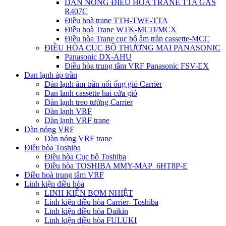
DÀN NÓNG ĐIỀU HÒA TRANE TTA GAS
R407C
Điều hoà trane TTH-TWE-TTA
Điều hoà Trane WTK-MCD/MCX
Điều hòa Trane cục bộ âm trần cassette-MCC
ĐIỀU HÒA CỤC BỘ THƯƠNG MẠI PANASONIC
Panasonic DX-AHU
Điều hòa trung tâm VRF Panasonic FSV-EX
Dan lạnh áp trần
Dàn lạnh âm trần nối ống gió Carrier
Dan lanh cassette hai cửa gió
Dàn lạnh treo tường Carrier
Dàn lạnh VRF
Dàn lạnh VRF trane
Dàn nóng VRF
Dàn nóng VRF trane
Điều hòa Toshiba
Điều hòa Cục bộ Toshiba
Điều hòa TOSHIBA MMY-MAP_6HT8P-E
Điều hoà trung tâm VRF
Linh kiện điều hòa
LINH KIỆN BƠM NHIỆT
Linh kiện điều hòa Carrier- Toshiba
Linh kiện điều hòa Daikin
Linh kiện điều hòa FULUKI