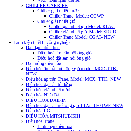
VRF- Dàn lạnh-Carrier
CHILLER CARRIER
Chiller giải nhiệt nước
Chiller Trane. Model: CGWP
Chiller giải nhiệt gió
Chiller giải nhiệt gió Model: RTAG
Chiller giải nhiệt gió. Model: SRUB
Chiller Trane Model: CGAT- NEW
Linh kiện thiết bị công nghiệp
Dàn lạnh điều hòa
Điều hoà âm trần nối ống gió
Điều hoà đặt sàn nối ống gió
Dàn nóng điều hòa
Điều hòa âm trần nối ống gió model: MCD-TTK.
NEW
Điều hòa áp trần Trane. Model: MCX- TTK- NEW
Điều hòa đặt sàn tủ đứng
Điều hòa giải nhiệt nước
Điều hòa Nhật Bãi
ĐIÊU HOA DAIKIN
Điều hòa đặt sàn nối ống gió TTA/TTH/TWE-NEW
Điều hòa LG
ĐIỀU HÒA MITSHUBISHI
Điều hòa Trane
Linh kiện điều hòa