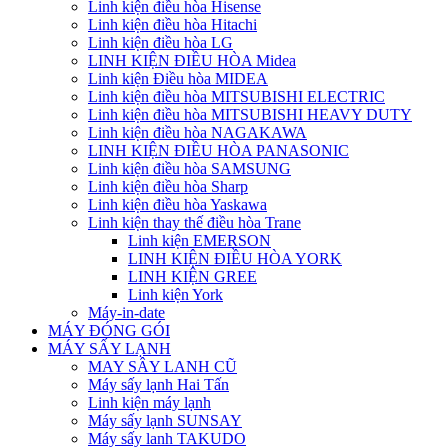
Linh kiện điều hòa Hisense
Linh kiện điều hòa Hitachi
Linh kiện điều hòa LG
LINH KIỆN ĐIỀU HÒA Midea
Linh kiện Điều hòa MIDEA
Linh kiện điều hòa MITSUBISHI ELECTRIC
Linh kiện điều hòa MITSUBISHI HEAVY DUTY
Linh kiện điều hòa NAGAKAWA
LINH KIỆN ĐIỀU HÒA PANASONIC
Linh kiện điều hòa SAMSUNG
Linh kiện điều hòa Sharp
Linh kiện điều hòa Yaskawa
Linh kiện thay thế điều hòa Trane
Linh kiện EMERSON
LINH KIỆN ĐIỀU HÒA YORK
LINH KIỆN GREE
Linh kiện York
Máy-in-date
MÁY ĐÓNG GÓI
MÁY SẤY LẠNH
MAY SÂY LANH CŨ
Máy sấy lạnh Hai Tấn
Linh kiện máy lạnh
Máy sấy lạnh SUNSAY
Máy sấy lanh TAKUDO