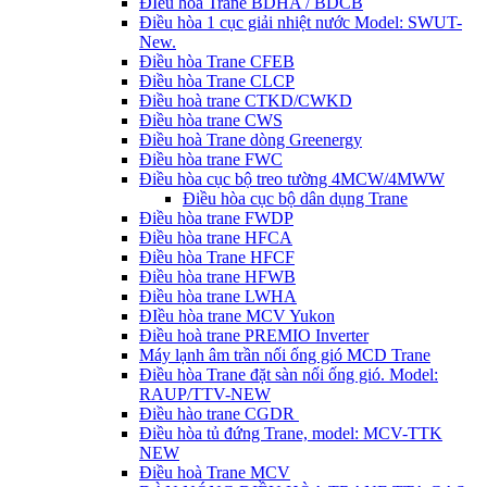
ĐIều hòa Trane BDHA / BDCB
Điều hòa 1 cục giải nhiệt nước Model: SWUT-
New.
Điều hòa Trane CFEB
Điều hòa Trane CLCP
Điều hoà trane CTKD/CWKD
Điều hòa trane CWS
Điều hoà Trane dòng Greenergy
Điều hòa trane FWC
Điều hòa cục bộ treo tường 4MCW/4MWW
Điều hòa cục bộ dân dụng Trane
Điều hòa trane FWDP
Điều hòa trane HFCA
Điều hòa Trane HFCF
Điều hòa trane HFWB
Điều hòa trane LWHA
ĐIều hòa trane MCV Yukon
Điều hoà trane PREMIO Inverter
Máy lạnh âm trần nối ống gió MCD Trane
Điều hòa Trane đặt sàn nối ống gió. Model:
RAUP/TTV-NEW
Điều hào trane CGDR
Điều hòa tủ đứng Trane, model: MCV-TTK
NEW
Điều hoà Trane MCV