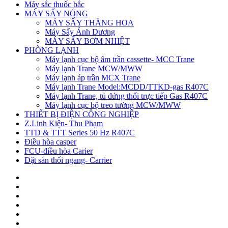
Máy sắc thuốc bắc
MÁY SẤY NÓNG
MÁY SẤY THĂNG HOA
Máy Sấy Ánh Dương
MÁY SẤY BƠM NHIỆT
PHÒNG LẠNH
Máy lạnh cục bộ âm trần cassette- MCC Trane
Máy lạnh Trane MCW/MWW
Máy lạnh áp trần MCX Trane
Máy lạnh Trane Model:MCDD/TTKD-gas R407C
Máy lạnh Trane, tủ đứng thổi trực tiếp Gas R407C
Máy lạnh cục bộ treo tường MCW/MWW
THIẾT BỊ ĐIỆN CÔNG NGHIỆP
Z.Linh Kiện- Thu Phạm
TTD & TTT Series 50 Hz R407C
Điều hòa casper
FCU-điều hòa Carier
Đặt sàn thổi ngang- Carrier