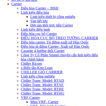
Carrier
Điều hòa Carrier – 39SH
Linh kiện điều hòa
Linh kiện thiết bị công nghiệp
Van tiết lưu
Đặt sàn thổi trực tiếp Carrier
Linh kiện điện lạnh
Điều hòa cục bộ Carrier
ĐIỀU HÒA CỤC BỘ TREO TƯỜNG CARRIER
Điều hòa carrier. Tủ đứng-xuất xứ Hàn Quốc
Điều hòa tủ đứng Carrier- Xuất xứ Hàn Quốc
Cassette 4 hướng thổi Carrier
Công Ty Cổ Phần Smind chuyên cấp linh kiện điều
hòa chính hãng
Chiller Ricom
z.Biến tần-Kim Loan
CHILLER GIÓ CARRIER
Linh kiện công nghiệp
Chiller Trane. Model: RTAD
Chiller Trane. Model: RTAE
Chiller Trane. Model: RTHE
Chiller Trane. Model: RTHG
VRF Carrier
Mini VRF- Carrier