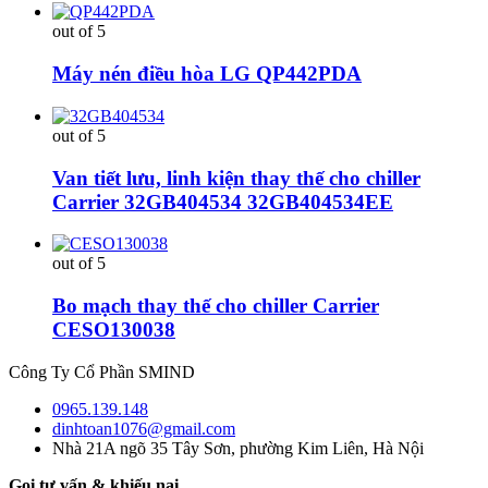
out of 5
Máy nén điều hòa LG QP442PDA
out of 5
Van tiết lưu, linh kiện thay thế cho chiller
Carrier 32GB404534 32GB404534EE
out of 5
Bo mạch thay thế cho chiller Carrier
CESO130038
Công Ty Cổ Phần SMIND
0965.139.148
dinhtoan1076@gmail.com
Nhà 21A ngõ 35 Tây Sơn, phường Kim Liên, Hà Nội
Gọi tư vấn & khiếu nại