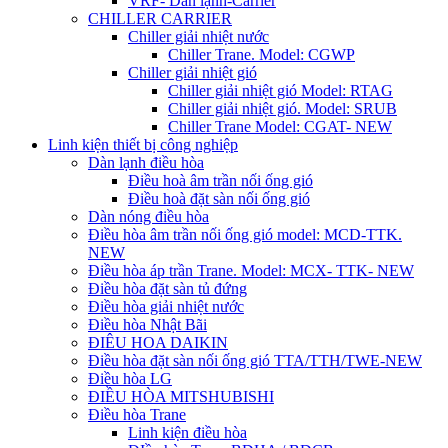
VRF- Dàn lạnh-Carrier
CHILLER CARRIER
Chiller giải nhiệt nước
Chiller Trane. Model: CGWP
Chiller giải nhiệt gió
Chiller giải nhiệt gió Model: RTAG
Chiller giải nhiệt gió. Model: SRUB
Chiller Trane Model: CGAT- NEW
Linh kiện thiết bị công nghiệp
Dàn lạnh điều hòa
Điều hoà âm trần nối ống gió
Điều hoà đặt sàn nối ống gió
Dàn nóng điều hòa
Điều hòa âm trần nối ống gió model: MCD-TTK.
NEW
Điều hòa áp trần Trane. Model: MCX- TTK- NEW
Điều hòa đặt sàn tủ đứng
Điều hòa giải nhiệt nước
Điều hòa Nhật Bãi
ĐIÊU HOA DAIKIN
Điều hòa đặt sàn nối ống gió TTA/TTH/TWE-NEW
Điều hòa LG
ĐIỀU HÒA MITSHUBISHI
Điều hòa Trane
Linh kiện điều hòa