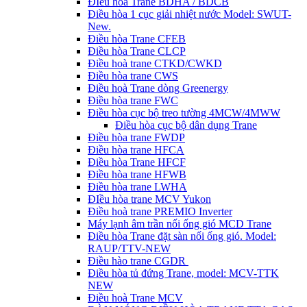
ĐIều hòa Trane BDHA / BDCB
Điều hòa 1 cục giải nhiệt nước Model: SWUT-
New.
Điều hòa Trane CFEB
Điều hòa Trane CLCP
Điều hoà trane CTKD/CWKD
Điều hòa trane CWS
Điều hoà Trane dòng Greenergy
Điều hòa trane FWC
Điều hòa cục bộ treo tường 4MCW/4MWW
Điều hòa cục bộ dân dụng Trane
Điều hòa trane FWDP
Điều hòa trane HFCA
Điều hòa Trane HFCF
Điều hòa trane HFWB
Điều hòa trane LWHA
ĐIều hòa trane MCV Yukon
Điều hoà trane PREMIO Inverter
Máy lạnh âm trần nối ống gió MCD Trane
Điều hòa Trane đặt sàn nối ống gió. Model:
RAUP/TTV-NEW
Điều hào trane CGDR
Điều hòa tủ đứng Trane, model: MCV-TTK
NEW
Điều hoà Trane MCV