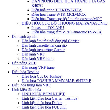
DÀN NÓNG ĐIỀU HÒA TRANE TTA GAS
R407C
Điều hoà trane TTH-TWE-TTA
Điều hoà Trane WTK-MCD/MCX
Điều hòa Trane cục bộ âm trần cassette-MCC
ĐIỀU HÒA CỤC BỘ THƯƠNG MẠI PANASONIC
Panasonic DX-AHU
Điều hòa trung tâm VRF Panasonic FSV-EX
Dan lạnh áp trần
Dàn lạnh âm trần nối ống gió Carrier
Dan lanh cassette hai cửa gió
Dàn lạnh treo tường Carrier
Dàn lạnh VRF
Dàn lạnh VRF trane
Dàn nóng VRF
Dàn nóng VRF trane
Điều hòa Toshiba
Điều hòa Cục bộ Toshiba
Điều hòa TOSHIBA MMY-MAP_6HT8P-E
Điều hoà trung tâm VRF
Linh kiện điều hòa
LINH KIỆN BƠM NHIỆT
Linh kiện điều hòa Carrier- Toshiba
Linh kiện điều hòa Daikin
Linh kiện điều hòa FULUKI