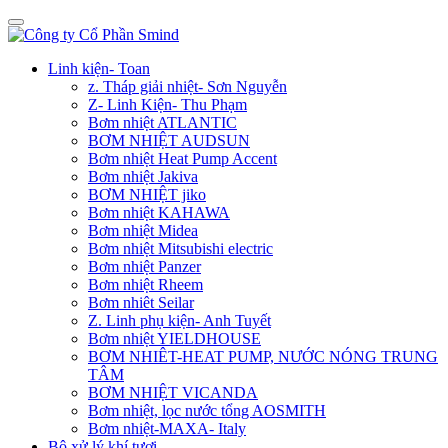
Linh kiện- Toan
z. Tháp giải nhiệt- Sơn Nguyễn
Z- Linh Kiện- Thu Phạm
Bơm nhiệt ATLANTIC
BƠM NHIỆT AUDSUN
Bơm nhiệt Heat Pump Accent
Bơm nhiệt Jakiva
BƠM NHIỆT jiko
Bơm nhiệt KAHAWA
Bơm nhiệt Midea
Bơm nhiệt Mitsubishi electric
Bơm nhiệt Panzer
Bơm nhiệt Rheem
Bơm nhiêt Seilar
Z. Linh phụ kiện- Anh Tuyết
Bơm nhiệt YIELDHOUSE
BƠM NHIÊT-HEAT PUMP, NƯỚC NÓNG TRUNG
TÂM
BƠM NHIỆT VICANDA
Bơm nhiệt, lọc nước tổng AOSMITH
Bơm nhiệt-MAXA- Italy
Bộ xử lý khí tươi