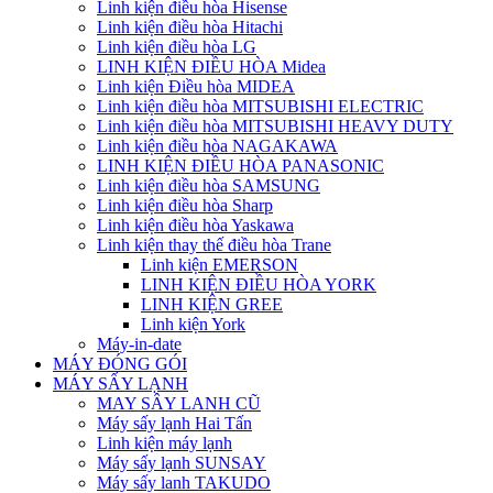
Linh kiện điều hòa Hisense
Linh kiện điều hòa Hitachi
Linh kiện điều hòa LG
LINH KIỆN ĐIỀU HÒA Midea
Linh kiện Điều hòa MIDEA
Linh kiện điều hòa MITSUBISHI ELECTRIC
Linh kiện điều hòa MITSUBISHI HEAVY DUTY
Linh kiện điều hòa NAGAKAWA
LINH KIỆN ĐIỀU HÒA PANASONIC
Linh kiện điều hòa SAMSUNG
Linh kiện điều hòa Sharp
Linh kiện điều hòa Yaskawa
Linh kiện thay thế điều hòa Trane
Linh kiện EMERSON
LINH KIỆN ĐIỀU HÒA YORK
LINH KIỆN GREE
Linh kiện York
Máy-in-date
MÁY ĐÓNG GÓI
MÁY SẤY LẠNH
MAY SÂY LANH CŨ
Máy sấy lạnh Hai Tấn
Linh kiện máy lạnh
Máy sấy lạnh SUNSAY
Máy sấy lanh TAKUDO