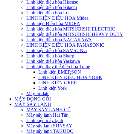
Linh kiện điều hòa Hisense
Linh kiện điều hòa Hitachi
Linh kiện điều hòa LG
LINH KIỆN ĐIỀU HÒA Midea
Linh kiện Điều hòa MIDEA
Linh kiện điều hòa MITSUBISHI ELECTRIC
Linh kiện điều hòa MITSUBISHI HEAVY DUTY
Linh kiện điều hòa NAGAKAWA
LINH KIỆN ĐIỀU HÒA PANASONIC
Linh kiện điều hòa SAMSUNG
Linh kiện điều hòa Sharp
Linh kiện điều hòa Yaskawa
Linh kiện thay thế điều hòa Trane
Linh kiện EMERSON
LINH KIỆN ĐIỀU HÒA YORK
LINH KIỆN GREE
Linh kiện York
Máy-in-date
MÁY ĐÓNG GÓI
MÁY SẤY LẠNH
MAY SÂY LANH CŨ
Máy sấy lạnh Hai Tấn
Linh kiện máy lạnh
Máy sấy lạnh SUNSAY
Máy sấy lanh TAKUDO