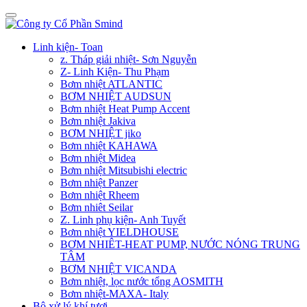
Linh kiện- Toan
z. Tháp giải nhiệt- Sơn Nguyễn
Z- Linh Kiện- Thu Phạm
Bơm nhiệt ATLANTIC
BƠM NHIỆT AUDSUN
Bơm nhiệt Heat Pump Accent
Bơm nhiệt Jakiva
BƠM NHIỆT jiko
Bơm nhiệt KAHAWA
Bơm nhiệt Midea
Bơm nhiệt Mitsubishi electric
Bơm nhiệt Panzer
Bơm nhiệt Rheem
Bơm nhiêt Seilar
Z. Linh phụ kiện- Anh Tuyết
Bơm nhiệt YIELDHOUSE
BƠM NHIÊT-HEAT PUMP, NƯỚC NÓNG TRUNG
TÂM
BƠM NHIỆT VICANDA
Bơm nhiệt, lọc nước tổng AOSMITH
Bơm nhiệt-MAXA- Italy
Bộ xử lý khí tươi