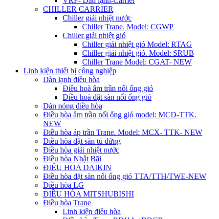
VRF- Dàn lạnh-Carrier
CHILLER CARRIER
Chiller giải nhiệt nước
Chiller Trane. Model: CGWP
Chiller giải nhiệt gió
Chiller giải nhiệt gió Model: RTAG
Chiller giải nhiệt gió. Model: SRUB
Chiller Trane Model: CGAT- NEW
Linh kiện thiết bị công nghiệp
Dàn lạnh điều hòa
Điều hoà âm trần nối ống gió
Điều hoà đặt sàn nối ống gió
Dàn nóng điều hòa
Điều hòa âm trần nối ống gió model: MCD-TTK.
NEW
Điều hòa áp trần Trane. Model: MCX- TTK- NEW
Điều hòa đặt sàn tủ đứng
Điều hòa giải nhiệt nước
Điều hòa Nhật Bãi
ĐIÊU HOA DAIKIN
Điều hòa đặt sàn nối ống gió TTA/TTH/TWE-NEW
Điều hòa LG
ĐIỀU HÒA MITSHUBISHI
Điều hòa Trane
Linh kiện điều hòa