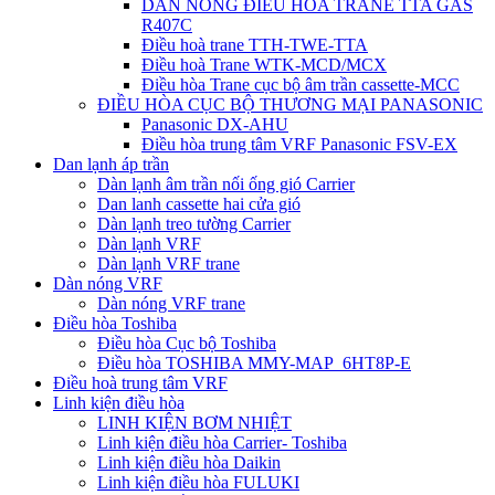
DÀN NÓNG ĐIỀU HÒA TRANE TTA GAS
R407C
Điều hoà trane TTH-TWE-TTA
Điều hoà Trane WTK-MCD/MCX
Điều hòa Trane cục bộ âm trần cassette-MCC
ĐIỀU HÒA CỤC BỘ THƯƠNG MẠI PANASONIC
Panasonic DX-AHU
Điều hòa trung tâm VRF Panasonic FSV-EX
Dan lạnh áp trần
Dàn lạnh âm trần nối ống gió Carrier
Dan lanh cassette hai cửa gió
Dàn lạnh treo tường Carrier
Dàn lạnh VRF
Dàn lạnh VRF trane
Dàn nóng VRF
Dàn nóng VRF trane
Điều hòa Toshiba
Điều hòa Cục bộ Toshiba
Điều hòa TOSHIBA MMY-MAP_6HT8P-E
Điều hoà trung tâm VRF
Linh kiện điều hòa
LINH KIỆN BƠM NHIỆT
Linh kiện điều hòa Carrier- Toshiba
Linh kiện điều hòa Daikin
Linh kiện điều hòa FULUKI