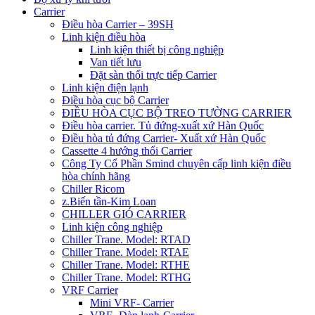
Carrier
Điều hòa Carrier – 39SH
Linh kiện điều hòa
Linh kiện thiết bị công nghiệp
Van tiết lưu
Đặt sàn thổi trực tiếp Carrier
Linh kiện điện lạnh
Điều hòa cục bộ Carrier
ĐIỀU HÒA CỤC BỘ TREO TƯỜNG CARRIER
Điều hòa carrier. Tủ đứng-xuất xứ Hàn Quốc
Điều hòa tủ đứng Carrier- Xuất xứ Hàn Quốc
Cassette 4 hướng thổi Carrier
Công Ty Cổ Phần Smind chuyên cấp linh kiện điều
hòa chính hãng
Chiller Ricom
z.Biến tần-Kim Loan
CHILLER GIÓ CARRIER
Linh kiện công nghiệp
Chiller Trane. Model: RTAD
Chiller Trane. Model: RTAE
Chiller Trane. Model: RTHE
Chiller Trane. Model: RTHG
VRF Carrier
Mini VRF- Carrier