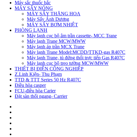
Máy sắc thuốc bắc
MÁY SẤY NÓNG
MÁY SẤY THĂNG HOA
Máy Sấy Ánh Dương
MÁY SẤY BƠM NHIỆT
PHÒNG LẠNH
Máy lạnh cục bộ âm trần cassette- MCC Trane
Máy lạnh Trane MCW/MWW
Máy lạnh áp trần MCX Trane
Máy lạnh Trane Model:MCDD/TTKD-gas R407C
Máy lạnh Trane, tủ đứng thổi trực tiếp Gas R407C
Máy lạnh cục bộ treo tường MCW/MWW
THIẾT BỊ ĐIỆN CÔNG NGHIỆP
Z.Linh Kiện- Thu Phạm
TTD & TTT Series 50 Hz R407C
Điều hòa casper
FCU-điều hòa Carier
Đặt sàn thổi ngang- Carrier