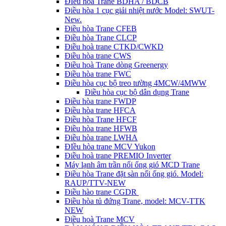
ĐIều hòa Trane BDHA / BDCB
Điều hòa 1 cục giải nhiệt nước Model: SWUT-
New.
Điều hòa Trane CFEB
Điều hòa Trane CLCP
Điều hoà trane CTKD/CWKD
Điều hòa trane CWS
Điều hoà Trane dòng Greenergy
Điều hòa trane FWC
Điều hòa cục bộ treo tường 4MCW/4MWW
Điều hòa cục bộ dân dụng Trane
Điều hòa trane FWDP
Điều hòa trane HFCA
Điều hòa Trane HFCF
Điều hòa trane HFWB
Điều hòa trane LWHA
ĐIều hòa trane MCV Yukon
Điều hoà trane PREMIO Inverter
Máy lạnh âm trần nối ống gió MCD Trane
Điều hòa Trane đặt sàn nối ống gió. Model:
RAUP/TTV-NEW
Điều hào trane CGDR
Điều hòa tủ đứng Trane, model: MCV-TTK
NEW
Điều hoà Trane MCV