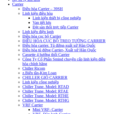
Carrier
Điều hòa Carrier – 39SH
Linh kiện điều hòa
Linh kiện thiết bị công nghiệp
Van tiết lưu
Đặt sàn thổi trực tiếp Carrier
Linh kiện điện lạnh
Điều hòa cục bộ Carrier
ĐIỀU HÒA CỤC BỘ TREO TƯỜNG CARRIER
Điều hòa carrier. Tủ đứng-xuất xứ Hàn Quốc
Điều hòa tủ đứng Carrier- Xuất xứ Hàn Quốc
Cassette 4 hướng thổi Carrier
Công Ty Cổ Phần Smind chuyên cấp linh kiện điều
hòa chính hãng
Chiller Ricom
z.Biến tần-Kim Loan
CHILLER GIÓ CARRIER
Linh kiện công nghiệp
Chiller Trane. Model: RTAD
Chiller Trane. Model: RTAE
Chiller Trane. Model: RTHE
Chiller Trane. Model: RTHG
VRF Carrier
Mini VRF- Carrier