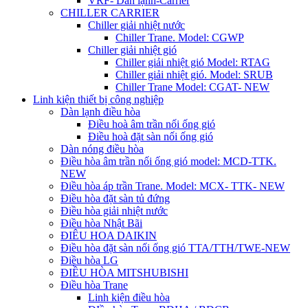
VRF- Dàn lạnh-Carrier
CHILLER CARRIER
Chiller giải nhiệt nước
Chiller Trane. Model: CGWP
Chiller giải nhiệt gió
Chiller giải nhiệt gió Model: RTAG
Chiller giải nhiệt gió. Model: SRUB
Chiller Trane Model: CGAT- NEW
Linh kiện thiết bị công nghiệp
Dàn lạnh điều hòa
Điều hoà âm trần nối ống gió
Điều hoà đặt sàn nối ống gió
Dàn nóng điều hòa
Điều hòa âm trần nối ống gió model: MCD-TTK.
NEW
Điều hòa áp trần Trane. Model: MCX- TTK- NEW
Điều hòa đặt sàn tủ đứng
Điều hòa giải nhiệt nước
Điều hòa Nhật Bãi
ĐIÊU HOA DAIKIN
Điều hòa đặt sàn nối ống gió TTA/TTH/TWE-NEW
Điều hòa LG
ĐIỀU HÒA MITSHUBISHI
Điều hòa Trane
Linh kiện điều hòa