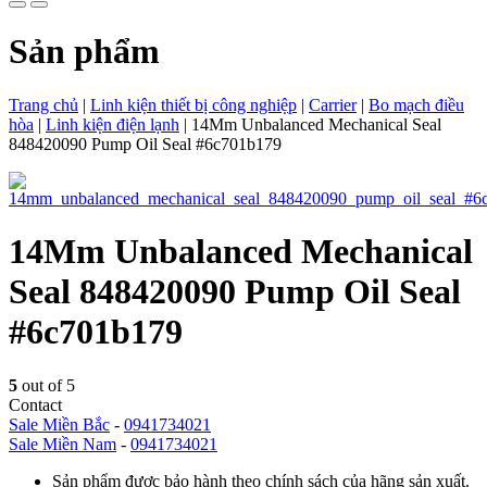
Sản phẩm
Trang chủ
|
Linh kiện thiết bị công nghiệp
|
Carrier
|
Bo mạch điều
hòa
|
Linh kiện điện lạnh
|
14Mm Unbalanced Mechanical Seal
848420090 Pump Oil Seal #6c701b179
14Mm Unbalanced Mechanical
Seal 848420090 Pump Oil Seal
#6c701b179
5
out of 5
Contact
Sale Miền Bắc
-
0941734021
Sale Miền Nam
-
0941734021
Sản phẩm được bảo hành theo chính sách của hãng sản xuất.