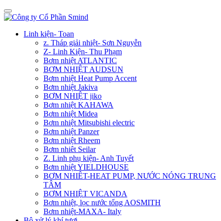
Linh kiện- Toan
z. Tháp giải nhiệt- Sơn Nguyễn
Z- Linh Kiện- Thu Phạm
Bơm nhiệt ATLANTIC
BƠM NHIỆT AUDSUN
Bơm nhiệt Heat Pump Accent
Bơm nhiệt Jakiva
BƠM NHIỆT jiko
Bơm nhiệt KAHAWA
Bơm nhiệt Midea
Bơm nhiệt Mitsubishi electric
Bơm nhiệt Panzer
Bơm nhiệt Rheem
Bơm nhiêt Seilar
Z. Linh phụ kiện- Anh Tuyết
Bơm nhiệt YIELDHOUSE
BƠM NHIÊT-HEAT PUMP, NƯỚC NÓNG TRUNG
TÂM
BƠM NHIỆT VICANDA
Bơm nhiệt, lọc nước tổng AOSMITH
Bơm nhiệt-MAXA- Italy
Bộ xử lý khí tươi