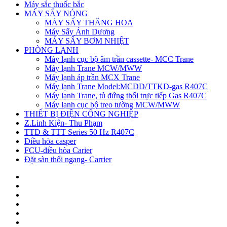
Máy sắc thuốc bắc
MÁY SẤY NÓNG
MÁY SẤY THĂNG HOA
Máy Sấy Ánh Dương
MÁY SẤY BƠM NHIỆT
PHÒNG LẠNH
Máy lạnh cục bộ âm trần cassette- MCC Trane
Máy lạnh Trane MCW/MWW
Máy lạnh áp trần MCX Trane
Máy lạnh Trane Model:MCDD/TTKD-gas R407C
Máy lạnh Trane, tủ đứng thổi trực tiếp Gas R407C
Máy lạnh cục bộ treo tường MCW/MWW
THIẾT BỊ ĐIỆN CÔNG NGHIỆP
Z.Linh Kiện- Thu Phạm
TTD & TTT Series 50 Hz R407C
Điều hòa casper
FCU-điều hòa Carier
Đặt sàn thổi ngang- Carrier