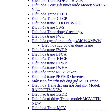
ĐIều hòa Trane BDHA / BDCB
Điều hòa 1 cục giải nhiệt nước Model: SWUT-
New.
Điều hòa Trane CFEB
Điều hòa Trane CLCP
Điều hoà trane CTKD/CWKD
Điều hòa trane CWS
Điều hoà Trane dòng Greenergy
Điều hòa trane FWC
Điều hòa cục bộ treo tường 4MCW/4MWW
Điều hòa cục bộ dân dụng Trane
Điều hòa trane FWDP
Điều hòa trane HFCA
Điều hòa Trane HFCF
Điều hòa trane HFWB
Điều hòa trane LWHA
ĐIều hòa trane MCV Yukon
Điều hoà trane PREMIO Inverter
Máy lạnh âm trần nối ống gió MCD Trane
Điều hòa Trane đặt sàn nối ống gió. Model:
RAUP/TTV-NEW
Điều hào trane CGDR
Điều hòa tủ đứng Trane, model: MCV-TTK
NEW
Điều hoà Trane MCV