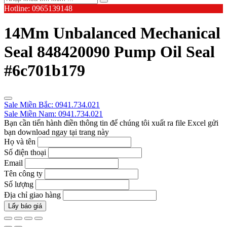
Hotline: 0965139148
14Mm Unbalanced Mechanical
Seal 848420090 Pump Oil Seal
#6c701b179
Sale Miền Bắc: 0941.734.021
Sale Miền Nam: 0941.734.021
Bạn cần tiến hành điền thông tin để chúng tôi xuất ra file Excel gửi
bạn download ngay tại trang này
Họ và tên
Số điện thoại
Email
Tên công ty
Số lượng
Địa chỉ giao hàng