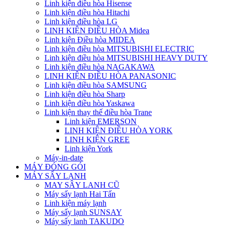
Linh kiện điều hòa Hisense
Linh kiện điều hòa Hitachi
Linh kiện điều hòa LG
LINH KIỆN ĐIỀU HÒA Midea
Linh kiện Điều hòa MIDEA
Linh kiện điều hòa MITSUBISHI ELECTRIC
Linh kiện điều hòa MITSUBISHI HEAVY DUTY
Linh kiện điều hòa NAGAKAWA
LINH KIỆN ĐIỀU HÒA PANASONIC
Linh kiện điều hòa SAMSUNG
Linh kiện điều hòa Sharp
Linh kiện điều hòa Yaskawa
Linh kiện thay thế điều hòa Trane
Linh kiện EMERSON
LINH KIỆN ĐIỀU HÒA YORK
LINH KIỆN GREE
Linh kiện York
Máy-in-date
MÁY ĐÓNG GÓI
MÁY SẤY LẠNH
MAY SÂY LANH CŨ
Máy sấy lạnh Hai Tấn
Linh kiện máy lạnh
Máy sấy lạnh SUNSAY
Máy sấy lanh TAKUDO