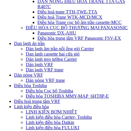
DÀN NÓNG ĐIỀU HÒA TRANE TTA GAS
R407C
Điều hoà trane TTH-TWE-TTA
Điều hoà Trane WTK-MCD/MCX
Điều hòa Trane cục bộ âm trần cassette-MCC
ĐIỀU HÒA CỤC BỘ THƯƠNG MẠI PANASONIC
Panasonic DX-AHU
Điều hòa trung tâm VRF Panasonic FSV-EX
Dan lạnh áp trần
Dàn lạnh âm trần nối ống gió Carrier
Dan lanh cassette hai cửa gió
Dàn lạnh treo tường Carrier
Dàn lạnh VRF
Dàn lạnh VRF trane
Dàn nóng VRF
Dàn nóng VRF trane
Điều hòa Toshiba
Điều hòa Cục bộ Toshiba
Điều hòa TOSHIBA MMY-MAP_6HT8P-E
Điều hoà trung tâm VRF
Linh kiện điều hòa
LINH KIỆN BƠM NHIỆT
Linh kiện điều hòa Carrier- Toshiba
Linh kiện điều hòa Daikin
Linh kiện điều hòa FULUKI