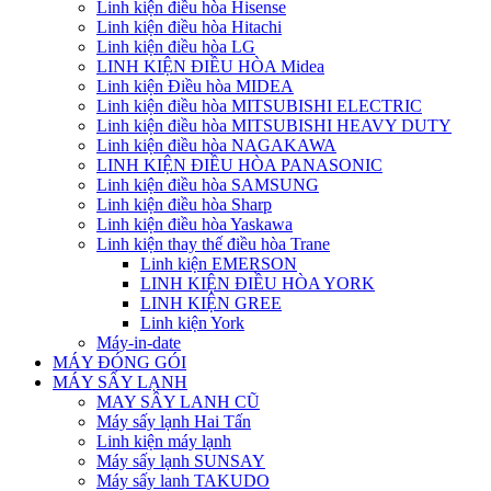
Linh kiện điều hòa Hisense
Linh kiện điều hòa Hitachi
Linh kiện điều hòa LG
LINH KIỆN ĐIỀU HÒA Midea
Linh kiện Điều hòa MIDEA
Linh kiện điều hòa MITSUBISHI ELECTRIC
Linh kiện điều hòa MITSUBISHI HEAVY DUTY
Linh kiện điều hòa NAGAKAWA
LINH KIỆN ĐIỀU HÒA PANASONIC
Linh kiện điều hòa SAMSUNG
Linh kiện điều hòa Sharp
Linh kiện điều hòa Yaskawa
Linh kiện thay thế điều hòa Trane
Linh kiện EMERSON
LINH KIỆN ĐIỀU HÒA YORK
LINH KIỆN GREE
Linh kiện York
Máy-in-date
MÁY ĐÓNG GÓI
MÁY SẤY LẠNH
MAY SÂY LANH CŨ
Máy sấy lạnh Hai Tấn
Linh kiện máy lạnh
Máy sấy lạnh SUNSAY
Máy sấy lanh TAKUDO