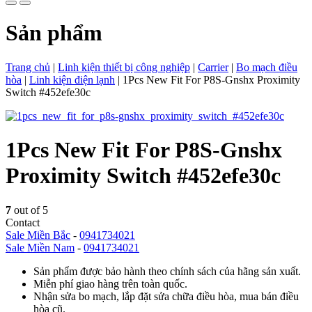
Sản phẩm
Trang chủ
|
Linh kiện thiết bị công nghiệp
|
Carrier
|
Bo mạch điều
hòa
|
Linh kiện điện lạnh
|
1Pcs New Fit For P8S-Gnshx Proximity
Switch #452efe30c
1Pcs New Fit For P8S-Gnshx
Proximity Switch #452efe30c
7
out of 5
Contact
Sale Miền Bắc
-
0941734021
Sale Miền Nam
-
0941734021
Sản phẩm được bảo hành theo chính sách của hãng sản xuất.
Miễn phí giao hàng trên toàn quốc.
Nhận sửa bo mạch, lắp đặt sửa chữa điều hòa, mua bán điều
hòa cũ.