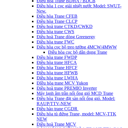
ĐIều hòa Trane BDHA / BDCB
Điều hòa 1 cục giải nhiệt nước Model: SWUT-
New.
Điều hòa Trane CFEB
Điều hòa Trane CLCP
Điều hoà trane CTKD/CWKD
Điều hòa trane CWS
Điều hoà Trane dòng Greenergy
Điều hòa trane FWC
Điều hòa cục bộ treo tường 4MCW/4MWW
Điều hòa cục bộ dân dụng Trane
Điều hòa trane FWDP
Điều hòa trane HFCA
Điều hòa Trane HFCF
Điều hòa trane HFWB
Điều hòa trane LWHA
ĐIều hòa trane MCV Yukon
Điều hoà trane PREMIO Inverter
Máy lạnh âm trần nối ống gió MCD Trane
Điều hòa Trane đặt sàn nối ống gió. Model:
RAUP/TTV-NEW
Điều hào trane CGDR
Điều hòa tủ đứng Trane, model: MCV-TTK
NEW
Điều hoà Trane MCV