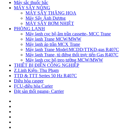
Máy sắc thuốc bắc
MÁY SẤY NÓNG
MÁY SẤY THĂNG HOA
Máy Sấy Ánh Dương
MÁY SẤY BƠM NHIỆT
PHÒNG LẠNH
Máy lạnh cục bộ âm trần cassette- MCC Trane
Máy lạnh Trane MCW/MWW
Máy lạnh áp trần MCX Trane
Máy lạnh Trane Model:MCDD/TTKD-gas R407C
Máy lạnh Trane, tủ đứng thổi trực tiếp Gas R407C
Máy lạnh cục bộ treo tường MCW/MWW
THIẾT BỊ ĐIỆN CÔNG NGHIỆP
Z.Linh Kiện- Thu Phạm
TTD & TTT Series 50 Hz R407C
Điều hòa casper
FCU-điều hòa Carier
Đặt sàn thổi ngang- Carrier