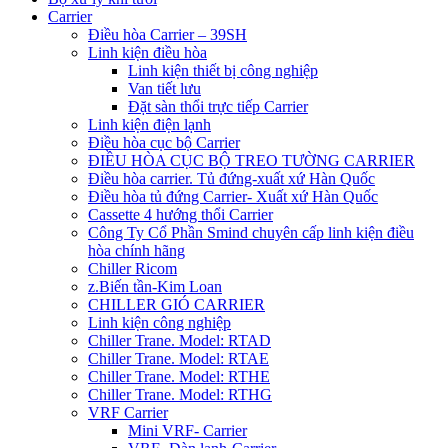
Carrier
Điều hòa Carrier – 39SH
Linh kiện điều hòa
Linh kiện thiết bị công nghiệp
Van tiết lưu
Đặt sàn thổi trực tiếp Carrier
Linh kiện điện lạnh
Điều hòa cục bộ Carrier
ĐIỀU HÒA CỤC BỘ TREO TƯỜNG CARRIER
Điều hòa carrier. Tủ đứng-xuất xứ Hàn Quốc
Điều hòa tủ đứng Carrier- Xuất xứ Hàn Quốc
Cassette 4 hướng thổi Carrier
Công Ty Cổ Phần Smind chuyên cấp linh kiện điều
hòa chính hãng
Chiller Ricom
z.Biến tần-Kim Loan
CHILLER GIÓ CARRIER
Linh kiện công nghiệp
Chiller Trane. Model: RTAD
Chiller Trane. Model: RTAE
Chiller Trane. Model: RTHE
Chiller Trane. Model: RTHG
VRF Carrier
Mini VRF- Carrier