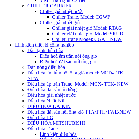
VRF- Dàn lạnh-Carrier
CHILLER CARRIER
Chiller giải nhiệt nước
Chiller Trane. Model: CGWP
Chiller giải nhiệt gió
Chiller giải nhiệt gió Model: RTAG
Chiller giải nhiệt gió. Model: SRUB
Chiller Trane Model: CGAT- NEW
Linh kiện thiết bị công nghiệp
Dàn lạnh điều hòa
Điều hoà âm trần nối ống gió
Điều hoà đặt sàn nối ống gió
Dàn nóng điều hòa
Điều hòa âm trần nối ống gió model: MCD-TTK.
NEW
Điều hòa áp trần Trane. Model: MCX- TTK- NEW
Điều hòa đặt sàn tủ đứng
Điều hòa giải nhiệt nước
Điều hòa Nhật Bãi
ĐIÊU HOA DAIKIN
Điều hòa đặt sàn nối ống gió TTA/TTH/TWE-NEW
Điều hòa LG
ĐIỀU HÒA MITSHUBISHI
Điều hòa Trane
Linh kiện điều hòa