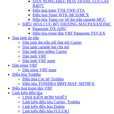
DÀN NÓNG ĐIỀU HÒA TRANE TTA GAS
R407C
Điều hoà trane TTH-TWE-TTA
Điều hoà Trane WTK-MCD/MCX
Điều hòa Trane cục bộ âm trần cassette-MCC
ĐIỀU HÒA CỤC BỘ THƯƠNG MẠI PANASONIC
Panasonic DX-AHU
Điều hòa trung tâm VRF Panasonic FSV-EX
Dan lạnh áp trần
Dàn lạnh âm trần nối ống gió Carrier
Dan lanh cassette hai cửa gió
Dàn lạnh treo tường Carrier
Dàn lạnh VRF
Dàn lạnh VRF trane
Dàn nóng VRF
Dàn nóng VRF trane
Điều hòa Toshiba
Điều hòa Cục bộ Toshiba
Điều hòa TOSHIBA MMY-MAP_6HT8P-E
Điều hoà trung tâm VRF
Linh kiện điều hòa
LINH KIỆN BƠM NHIỆT
Linh kiện điều hòa Carrier- Toshiba
Linh kiện điều hòa Daikin
Linh kiện điều hòa FULUKI