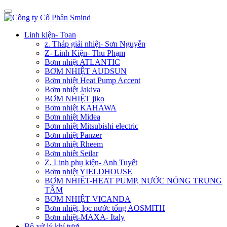
Linh kiện- Toan
z. Tháp giải nhiệt- Sơn Nguyễn
Z- Linh Kiện- Thu Phạm
Bơm nhiệt ATLANTIC
BƠM NHIỆT AUDSUN
Bơm nhiệt Heat Pump Accent
Bơm nhiệt Jakiva
BƠM NHIỆT jiko
Bơm nhiệt KAHAWA
Bơm nhiệt Midea
Bơm nhiệt Mitsubishi electric
Bơm nhiệt Panzer
Bơm nhiệt Rheem
Bơm nhiêt Seilar
Z. Linh phụ kiện- Anh Tuyết
Bơm nhiệt YIELDHOUSE
BƠM NHIÊT-HEAT PUMP, NƯỚC NÓNG TRUNG
TÂM
BƠM NHIỆT VICANDA
Bơm nhiệt, lọc nước tổng AOSMITH
Bơm nhiệt-MAXA- Italy
Bộ xử lý khí tươi