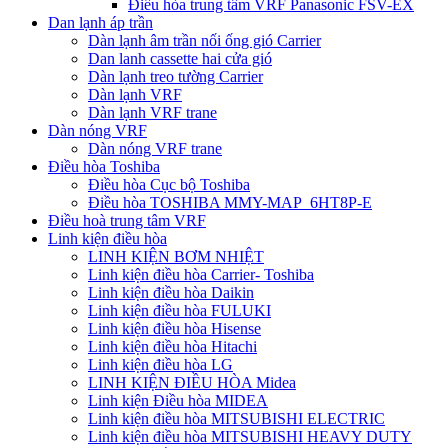
Điều hòa trung tâm VRF Panasonic FSV-EX
Dan lạnh áp trần
Dàn lạnh âm trần nối ống gió Carrier
Dan lanh cassette hai cửa gió
Dàn lạnh treo tường Carrier
Dàn lạnh VRF
Dàn lạnh VRF trane
Dàn nóng VRF
Dàn nóng VRF trane
Điều hòa Toshiba
Điều hòa Cục bộ Toshiba
Điều hòa TOSHIBA MMY-MAP_6HT8P-E
Điều hoà trung tâm VRF
Linh kiện điều hòa
LINH KIỆN BƠM NHIỆT
Linh kiện điều hòa Carrier- Toshiba
Linh kiện điều hòa Daikin
Linh kiện điều hòa FULUKI
Linh kiện điều hòa Hisense
Linh kiện điều hòa Hitachi
Linh kiện điều hòa LG
LINH KIỆN ĐIỀU HÒA Midea
Linh kiện Điều hòa MIDEA
Linh kiện điều hòa MITSUBISHI ELECTRIC
Linh kiện điều hòa MITSUBISHI HEAVY DUTY