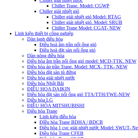
Chiller giải nhiệt nước
Chiller Trane. Model: CGWP
Chiller giải nhiệt gió
Chiller giải nhiệt gió Model: RTAG
Chiller giải nhiệt gió. Model: SRUB
Chiller Trane Model: CGAT- NEW
Linh kiện thiết bị công nghiệp
Dàn lạnh điều hòa
Điều hoà âm trần nối ống gió
Điều hoà đặt sàn nối ống gió
Dàn nóng điều hòa
Điều hòa âm trần nối ống gió model: MCD-TTK. NEW
Điều hòa áp trần Trane. Model: MCX- TTK- NEW
Điều hòa đặt sàn tủ đứng
Điều hòa giải nhiệt nước
Điều hòa Nhật Bãi
ĐIÊU HOA DAIKIN
Điều hòa đặt sàn nối ống gió TTA/TTH/TWE-NEW
Điều hòa LG
ĐIỀU HÒA MITSHUBISHI
Điều hòa Trane
Linh kiện điều hòa
ĐIều hòa Trane BDHA / BDCB
Điều hòa 1 cục giải nhiệt nước Model: SWUT- N
Điều hòa Trane CFEB