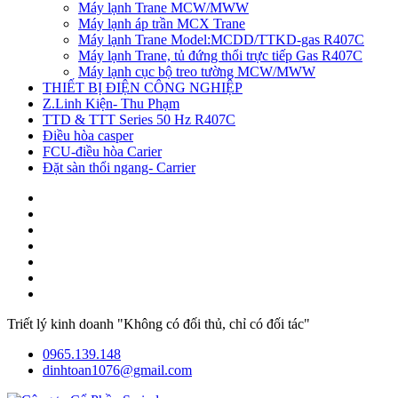
Máy lạnh Trane MCW/MWW
Máy lạnh áp trần MCX Trane
Máy lạnh Trane Model:MCDD/TTKD-gas R407C
Máy lạnh Trane, tủ đứng thổi trực tiếp Gas R407C
Máy lạnh cục bộ treo tường MCW/MWW
THIẾT BỊ ĐIỆN CÔNG NGHIỆP
Z.Linh Kiện- Thu Phạm
TTD & TTT Series 50 Hz R407C
Điều hòa casper
FCU-điều hòa Carier
Đặt sàn thổi ngang- Carrier
Triết lý kinh doanh "Không có đối thủ, chỉ có đối tác"
0965.139.148
dinhtoan1076@gmail.com