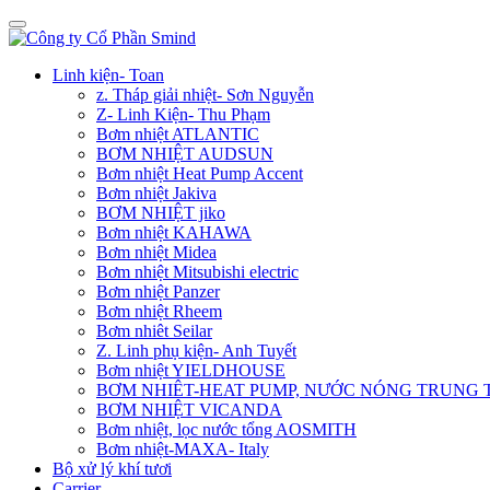
Linh kiện- Toan
z. Tháp giải nhiệt- Sơn Nguyễn
Z- Linh Kiện- Thu Phạm
Bơm nhiệt ATLANTIC
BƠM NHIỆT AUDSUN
Bơm nhiệt Heat Pump Accent
Bơm nhiệt Jakiva
BƠM NHIỆT jiko
Bơm nhiệt KAHAWA
Bơm nhiệt Midea
Bơm nhiệt Mitsubishi electric
Bơm nhiệt Panzer
Bơm nhiệt Rheem
Bơm nhiêt Seilar
Z. Linh phụ kiện- Anh Tuyết
Bơm nhiệt YIELDHOUSE
BƠM NHIÊT-HEAT PUMP, NƯỚC NÓNG TRUNG
BƠM NHIỆT VICANDA
Bơm nhiệt, lọc nước tổng AOSMITH
Bơm nhiệt-MAXA- Italy
Bộ xử lý khí tươi
Carrier