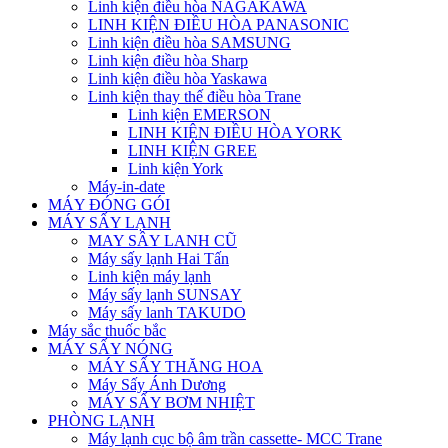
Linh kiện điều hòa NAGAKAWA
LINH KIỆN ĐIỀU HÒA PANASONIC
Linh kiện điều hòa SAMSUNG
Linh kiện điều hòa Sharp
Linh kiện điều hòa Yaskawa
Linh kiện thay thế điều hòa Trane
Linh kiện EMERSON
LINH KIỆN ĐIỀU HÒA YORK
LINH KIỆN GREE
Linh kiện York
Máy-in-date
MÁY ĐÓNG GÓI
MÁY SẤY LẠNH
MAY SÂY LANH CŨ
Máy sấy lạnh Hai Tấn
Linh kiện máy lạnh
Máy sấy lạnh SUNSAY
Máy sấy lanh TAKUDO
Máy sắc thuốc bắc
MÁY SẤY NÓNG
MÁY SẤY THĂNG HOA
Máy Sấy Ánh Dương
MÁY SẤY BƠM NHIỆT
PHÒNG LẠNH
Máy lạnh cục bộ âm trần cassette- MCC Trane