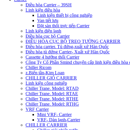
Điều hòa Carrier – 39SH
Linh kiện điều hòa
Linh kiện thiết bị công nghiệp
Van tiết lưu
Đặt sàn thổi trực tiếp Carrier
Linh kiện điện lạnh
Điều hòa cục bộ Carrier
ĐIỀU HÒA CỤC BỘ TREO TƯỜNG CARRIER
Điều hòa carrier. Tủ đứng-xuất xứ Hàn Quốc
Điều hòa tủ đứng Carrier- Xuất xứ Hàn Quốc
Cassette 4 hướng thổi Carrier
Công Ty Cổ Phần Smind chuyên cấp linh kiện điều hòa 
Chiller Ricom
z.Biến tần-Kim Loan
CHILLER GIÓ CARRIER
Linh kiện công nghiệp
Chiller Trane. Model: RTAD
Chiller Trane. Model: RTAE
Chiller Trane. Model: RTHE
Chiller Trane. Model: RTHG
VRF Carrier
Mini VRF- Carrier
VRF- Dàn lạnh-Carrier
CHILLER CARRIER