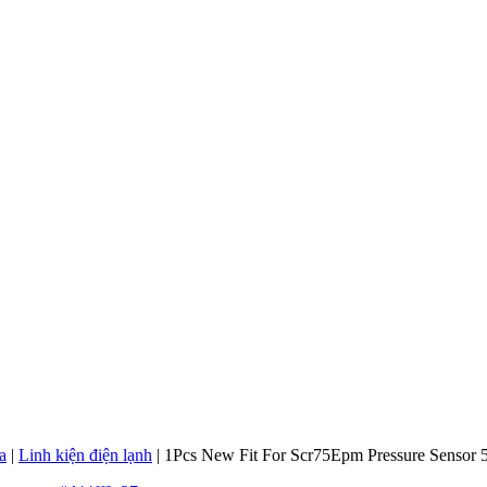
a
|
Linh kiện điện lạnh
|
1Pcs New Fit For Scr75Epm Pressure Sensor 