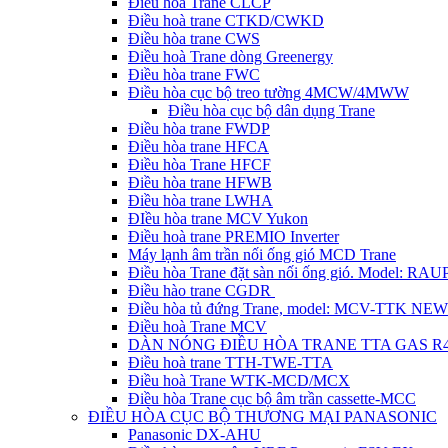
Điều hòa Trane CLCP
Điều hoà trane CTKD/CWKD
Điều hòa trane CWS
Điều hoà Trane dòng Greenergy
Điều hòa trane FWC
Điều hòa cục bộ treo tường 4MCW/4MWW
Điều hòa cục bộ dân dụng Trane
Điều hòa trane FWDP
Điều hòa trane HFCA
Điều hòa Trane HFCF
Điều hòa trane HFWB
Điều hòa trane LWHA
ĐIều hòa trane MCV Yukon
Điều hoà trane PREMIO Inverter
Máy lạnh âm trần nối ống gió MCD Trane
Điều hòa Trane đặt sàn nối ống gió. Model: R
Điều hào trane CGDR
Điều hòa tủ đứng Trane, model: MCV-TTK NEW
Điều hoà Trane MCV
DÀN NÓNG ĐIỀU HÒA TRANE TTA GAS R
Điều hoà trane TTH-TWE-TTA
Điều hoà Trane WTK-MCD/MCX
Điều hòa Trane cục bộ âm trần cassette-MCC
ĐIỀU HÒA CỤC BỘ THƯƠNG MẠI PANASONIC
Panasonic DX-AHU