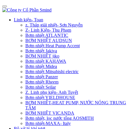
Linh kiện- Toan
z. Tháp giải nhiệt- Sơn Nguyễn
Z- Linh Kiện- Thu Phạm
Bơm nhiệt ATLANTIC
BƠM NHIỆT AUDSUN
Bơm nhiệt Heat Pump Accent
Bơm nhiệt Jakiva
BƠM NHIỆT jiko
Bơm nhiệt KAHAWA
Bơm nhiệt Midea
Bơm nhiệt Mitsubishi electric
Bơm nhiệt Panzer
Bơm nhiệt Rheem
Bơm nhiêt Seilar
Z. Linh phụ kiện- Anh Tuyết
Bơm nhiệt YIELDHOUSE
BƠM NHIÊT-HEAT PUMP, NƯỚC NÓNG TRUNG
TÂM
BƠM NHIỆT VICANDA
Bơm nhiệt, lọc nước tổng AOSMITH
Bơm nhiệt-MAXA- Italy
Bộ xử lý khí tươi