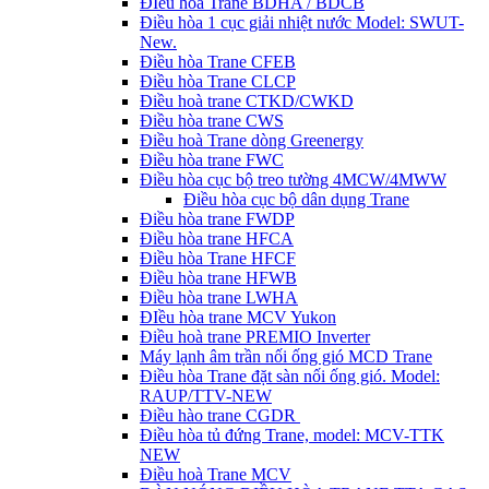
ĐIều hòa Trane BDHA / BDCB
Điều hòa 1 cục giải nhiệt nước Model: SWUT-
New.
Điều hòa Trane CFEB
Điều hòa Trane CLCP
Điều hoà trane CTKD/CWKD
Điều hòa trane CWS
Điều hoà Trane dòng Greenergy
Điều hòa trane FWC
Điều hòa cục bộ treo tường 4MCW/4MWW
Điều hòa cục bộ dân dụng Trane
Điều hòa trane FWDP
Điều hòa trane HFCA
Điều hòa Trane HFCF
Điều hòa trane HFWB
Điều hòa trane LWHA
ĐIều hòa trane MCV Yukon
Điều hoà trane PREMIO Inverter
Máy lạnh âm trần nối ống gió MCD Trane
Điều hòa Trane đặt sàn nối ống gió. Model:
RAUP/TTV-NEW
Điều hào trane CGDR
Điều hòa tủ đứng Trane, model: MCV-TTK
NEW
Điều hoà Trane MCV