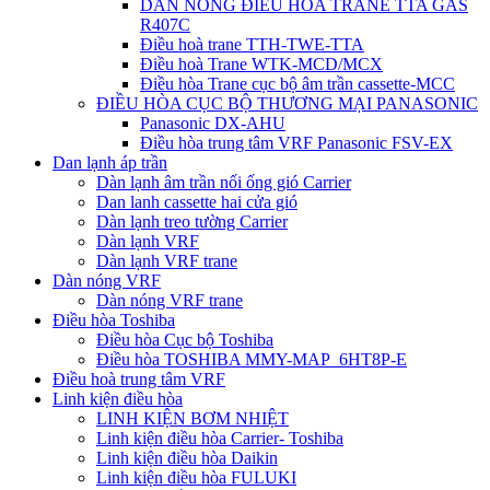
DÀN NÓNG ĐIỀU HÒA TRANE TTA GAS
R407C
Điều hoà trane TTH-TWE-TTA
Điều hoà Trane WTK-MCD/MCX
Điều hòa Trane cục bộ âm trần cassette-MCC
ĐIỀU HÒA CỤC BỘ THƯƠNG MẠI PANASONIC
Panasonic DX-AHU
Điều hòa trung tâm VRF Panasonic FSV-EX
Dan lạnh áp trần
Dàn lạnh âm trần nối ống gió Carrier
Dan lanh cassette hai cửa gió
Dàn lạnh treo tường Carrier
Dàn lạnh VRF
Dàn lạnh VRF trane
Dàn nóng VRF
Dàn nóng VRF trane
Điều hòa Toshiba
Điều hòa Cục bộ Toshiba
Điều hòa TOSHIBA MMY-MAP_6HT8P-E
Điều hoà trung tâm VRF
Linh kiện điều hòa
LINH KIỆN BƠM NHIỆT
Linh kiện điều hòa Carrier- Toshiba
Linh kiện điều hòa Daikin
Linh kiện điều hòa FULUKI