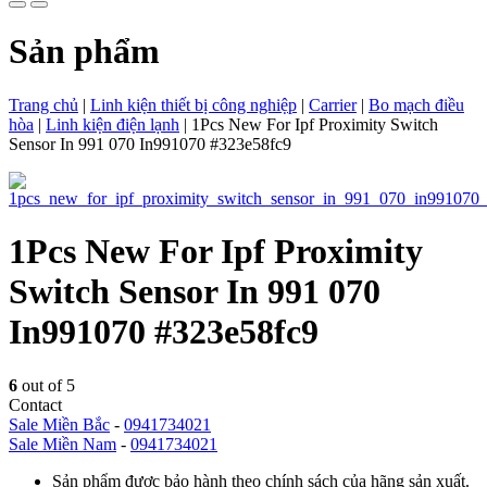
Sản phẩm
Trang chủ
|
Linh kiện thiết bị công nghiệp
|
Carrier
|
Bo mạch điều
hòa
|
Linh kiện điện lạnh
|
1Pcs New For Ipf Proximity Switch
Sensor In 991 070 In991070 #323e58fc9
1Pcs New For Ipf Proximity
Switch Sensor In 991 070
In991070 #323e58fc9
6
out of 5
Contact
Sale Miền Bắc
-
0941734021
Sale Miền Nam
-
0941734021
Sản phẩm được bảo hành theo chính sách của hãng sản xuất.