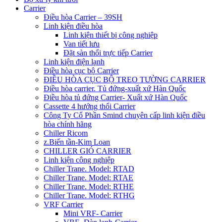
Carrier
Điều hòa Carrier – 39SH
Linh kiện điều hòa
Linh kiện thiết bị công nghiệp
Van tiết lưu
Đặt sàn thổi trực tiếp Carrier
Linh kiện điện lạnh
Điều hòa cục bộ Carrier
ĐIỀU HÒA CỤC BỘ TREO TƯỜNG CARRIER
Điều hòa carrier. Tủ đứng-xuất xứ Hàn Quốc
Điều hòa tủ đứng Carrier- Xuất xứ Hàn Quốc
Cassette 4 hướng thổi Carrier
Công Ty Cổ Phần Smind chuyên cấp linh kiện điều
hòa chính hãng
Chiller Ricom
z.Biến tần-Kim Loan
CHILLER GIÓ CARRIER
Linh kiện công nghiệp
Chiller Trane. Model: RTAD
Chiller Trane. Model: RTAE
Chiller Trane. Model: RTHE
Chiller Trane. Model: RTHG
VRF Carrier
Mini VRF- Carrier