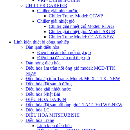
VRF- Dàn lạnh-Carrier
CHILLER CARRIER
Chiller giải nhiệt nước
Chiller Trane. Model: CGWP
Chiller giải nhiệt gió
Chiller giải nhiệt gió Model: RTAG
Chiller giải nhiệt gió. Model: SRUB
Chiller Trane Model: CGAT- NEW
Linh kiện thiết bị công nghiệp
Dàn lạnh điều hòa
Điều hoà âm trần nối ống gió
Điều hoà đặt sàn nối ống gió
Dàn nóng điều hòa
Điều hòa âm trần nối ống gió model: MCD-TTK.
NEW
Điều hòa áp trần Trane. Model: MCX- TTK- NEW
Điều hòa đặt sàn tủ đứng
Điều hòa giải nhiệt nước
Điều hòa Nhật Bãi
ĐIÊU HOA DAIKIN
Điều hòa đặt sàn nối ống gió TTA/TTH/TWE-NEW
Điều hòa LG
ĐIỀU HÒA MITSHUBISHI
Điều hòa Trane
Linh kiện điều hòa