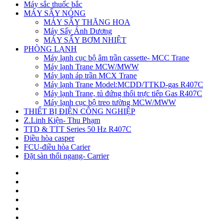
Máy sắc thuốc bắc
MÁY SẤY NÓNG
MÁY SẤY THĂNG HOA
Máy Sấy Ánh Dương
MÁY SẤY BƠM NHIỆT
PHÒNG LẠNH
Máy lạnh cục bộ âm trần cassette- MCC Trane
Máy lạnh Trane MCW/MWW
Máy lạnh áp trần MCX Trane
Máy lạnh Trane Model:MCDD/TTKD-gas R407C
Máy lạnh Trane, tủ đứng thổi trực tiếp Gas R407C
Máy lạnh cục bộ treo tường MCW/MWW
THIẾT BỊ ĐIỆN CÔNG NGHIỆP
Z.Linh Kiện- Thu Phạm
TTD & TTT Series 50 Hz R407C
Điều hòa casper
FCU-điều hòa Carier
Đặt sàn thổi ngang- Carrier