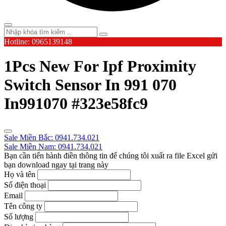
Hotline: 0965139148
1Pcs New For Ipf Proximity
Switch Sensor In 991 070
In991070 #323e58fc9
Sale Miền Bắc: 0941.734.021
Sale Miền Nam: 0941.734.021
Bạn cần tiến hành điền thông tin để chúng tôi xuất ra file Excel gửi
bạn download ngay tại trang này
Họ và tên
Số điện thoại
Email
Tên công ty
Số lượng