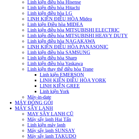
Linh kiện điều hòa Hisense
Linh kiện điều hòa Hitachi
Linh kiện điều hòa LG
LINH KIỆN ĐIỀU HÒA Midea
Linh kiện Điều hòa MIDEA
Linh kiện điều hòa MITSUBISHI ELECTRIC
Linh kiện điều hòa MITSUBISHI HEAVY DUTY
Linh kiện điều hòa NAGAKAWA
LINH KIỆN ĐIỀU HÒA PANASONIC
Linh kiện điều hòa SAMSUNG
Linh kiện điều hòa Sharp
Linh kiện điều hòa Yaskawa
Linh kiện thay thế điều hòa Trane
Linh kiện EMERSON
LINH KIỆN ĐIỀU HÒA YORK
LINH KIỆN GREE
Linh kiện York
Máy-in-date
MÁY ĐÓNG GÓI
MÁY SẤY LẠNH
MAY SÂY LANH CŨ
Máy sấy lạnh Hai Tấn
Linh kiện máy lạnh
Máy sấy lạnh SUNSAY
Máy sấy lanh TAKUDO