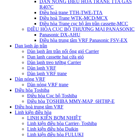
DÀN NÓNG ĐIỀU HÒA TRANE TTA GAS
R407C
Điều hoà trane TTH-TWE-TTA
Điều hoà Trane WTK-MCD/MCX
Điều hòa Trane cục bộ âm trần cassette-MCC
ĐIỀU HÒA CỤC BỘ THƯƠNG MẠI PANASONIC
Panasonic DX-AHU
Điều hòa trung tâm VRF Panasonic FSV-EX
Dan lạnh áp trần
Dàn lạnh âm trần nối ống gió Carrier
Dan lanh cassette hai cửa gió
Dàn lạnh treo tường Carrier
Dàn lạnh VRF
Dàn lạnh VRF trane
Dàn nóng VRF
Dàn nóng VRF trane
Điều hòa Toshiba
Điều hòa Cục bộ Toshiba
Điều hòa TOSHIBA MMY-MAP_6HT8P-E
Điều hoà trung tâm VRF
Linh kiện điều hòa
LINH KIỆN BƠM NHIỆT
Linh kiện điều hòa Carrier- Toshiba
Linh kiện điều hòa Daikin
Linh kiện điều hòa FULUKI