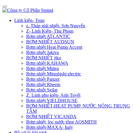
Linh kiện- Toan
z. Tháp giải nhiệt- Sơn Nguyễn
Z- Linh Kiện- Thu Phạm
Bơm nhiệt ATLANTIC
BƠM NHIỆT AUDSUN
Bơm nhiệt Heat Pump Accent
Bơm nhiệt Jakiva
BƠM NHIỆT jiko
Bơm nhiệt KAHAWA
Bơm nhiệt Midea
Bơm nhiệt Mitsubishi electric
Bơm nhiệt Panzer
Bơm nhiệt Rheem
Bơm nhiêt Seilar
Z. Linh phụ kiện- Anh Tuyết
Bơm nhiệt YIELDHOUSE
BƠM NHIÊT-HEAT PUMP, NƯỚC NÓNG TRUNG
TÂM
BƠM NHIỆT VICANDA
Bơm nhiệt, lọc nước tổng AOSMITH
Bơm nhiệt-MAXA- Italy
Bộ xử lý khí tươi