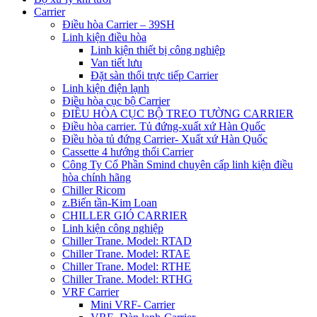
Carrier
Điều hòa Carrier – 39SH
Linh kiện điều hòa
Linh kiện thiết bị công nghiệp
Van tiết lưu
Đặt sàn thổi trực tiếp Carrier
Linh kiện điện lạnh
Điều hòa cục bộ Carrier
ĐIỀU HÒA CỤC BỘ TREO TƯỜNG CARRIER
Điều hòa carrier. Tủ đứng-xuất xứ Hàn Quốc
Điều hòa tủ đứng Carrier- Xuất xứ Hàn Quốc
Cassette 4 hướng thổi Carrier
Công Ty Cổ Phần Smind chuyên cấp linh kiện điều
hòa chính hãng
Chiller Ricom
z.Biến tần-Kim Loan
CHILLER GIÓ CARRIER
Linh kiện công nghiệp
Chiller Trane. Model: RTAD
Chiller Trane. Model: RTAE
Chiller Trane. Model: RTHE
Chiller Trane. Model: RTHG
VRF Carrier
Mini VRF- Carrier