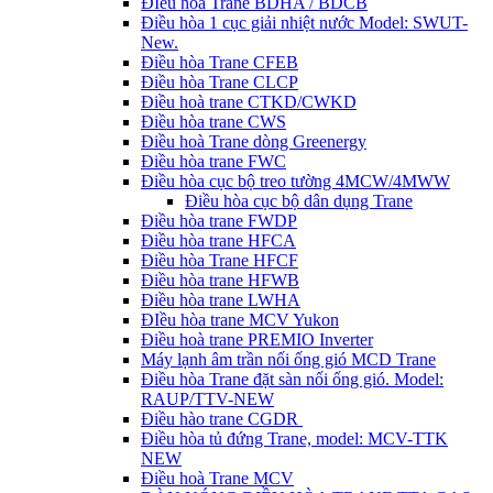
ĐIều hòa Trane BDHA / BDCB
Điều hòa 1 cục giải nhiệt nước Model: SWUT-
New.
Điều hòa Trane CFEB
Điều hòa Trane CLCP
Điều hoà trane CTKD/CWKD
Điều hòa trane CWS
Điều hoà Trane dòng Greenergy
Điều hòa trane FWC
Điều hòa cục bộ treo tường 4MCW/4MWW
Điều hòa cục bộ dân dụng Trane
Điều hòa trane FWDP
Điều hòa trane HFCA
Điều hòa Trane HFCF
Điều hòa trane HFWB
Điều hòa trane LWHA
ĐIều hòa trane MCV Yukon
Điều hoà trane PREMIO Inverter
Máy lạnh âm trần nối ống gió MCD Trane
Điều hòa Trane đặt sàn nối ống gió. Model:
RAUP/TTV-NEW
Điều hào trane CGDR
Điều hòa tủ đứng Trane, model: MCV-TTK
NEW
Điều hoà Trane MCV