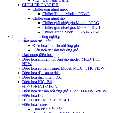
VRF- Dàn lạnh-Carrier
CHILLER CARRIER
Chiller giải nhiệt nước
Chiller Trane. Model: CGWP
Chiller giải nhiệt gió
Chiller giải nhiệt gió Model: RTAG
Chiller giải nhiệt gió. Model: SRUB
Chiller Trane Model: CGAT- NEW
Linh kiện thiết bị công nghiệp
Dàn lạnh điều hòa
Điều hoà âm trần nối ống gió
Điều hoà đặt sàn nối ống gió
Dàn nóng điều hòa
Điều hòa âm trần nối ống gió model: MCD-TTK.
NEW
Điều hòa áp trần Trane. Model: MCX- TTK- NEW
Điều hòa đặt sàn tủ đứng
Điều hòa giải nhiệt nước
Điều hòa Nhật Bãi
ĐIÊU HOA DAIKIN
Điều hòa đặt sàn nối ống gió TTA/TTH/TWE-NEW
Điều hòa LG
ĐIỀU HÒA MITSHUBISHI
Điều hòa Trane
Linh kiện điều hòa