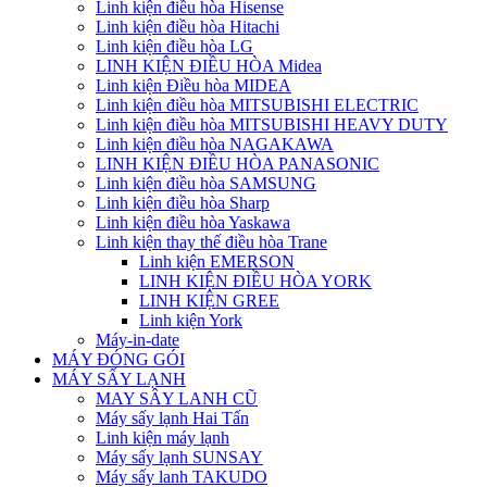
Linh kiện điều hòa Hisense
Linh kiện điều hòa Hitachi
Linh kiện điều hòa LG
LINH KIỆN ĐIỀU HÒA Midea
Linh kiện Điều hòa MIDEA
Linh kiện điều hòa MITSUBISHI ELECTRIC
Linh kiện điều hòa MITSUBISHI HEAVY DUTY
Linh kiện điều hòa NAGAKAWA
LINH KIỆN ĐIỀU HÒA PANASONIC
Linh kiện điều hòa SAMSUNG
Linh kiện điều hòa Sharp
Linh kiện điều hòa Yaskawa
Linh kiện thay thế điều hòa Trane
Linh kiện EMERSON
LINH KIỆN ĐIỀU HÒA YORK
LINH KIỆN GREE
Linh kiện York
Máy-in-date
MÁY ĐÓNG GÓI
MÁY SẤY LẠNH
MAY SÂY LANH CŨ
Máy sấy lạnh Hai Tấn
Linh kiện máy lạnh
Máy sấy lạnh SUNSAY
Máy sấy lanh TAKUDO