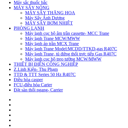
Máy sắc thuốc bắc
MÁY SẤY NÓNG
MÁY SẤY THĂNG HOA
Máy Sấy Ánh Dương
MÁY SẤY BƠM NHIỆT
PHÒNG LẠNH
Máy lạnh cục bộ âm trần cassette- MCC Trane
Máy lạnh Trane MCW/MWW
Máy lạnh áp trần MCX Trane
Máy lạnh Trane Model:MCDD/TTKD-gas R407C
Máy lạnh Trane, tủ đứng thổi trực tiếp Gas R407C
Máy lạnh cục bộ treo tường MCW/MWW
THIẾT BỊ ĐIỆN CÔNG NGHIỆP
Z.Linh Kiện- Thu Phạm
TTD & TTT Series 50 Hz R407C
Điều hòa casper
FCU-điều hòa Carier
Đặt sàn thổi ngang- Carrier