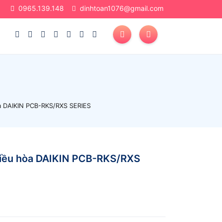
0965.139.148
dinhtoan1076@gmail.com
a DAIKIN PCB-RKS/RXS SERIES
điều hòa DAIKIN PCB-RKS/RXS