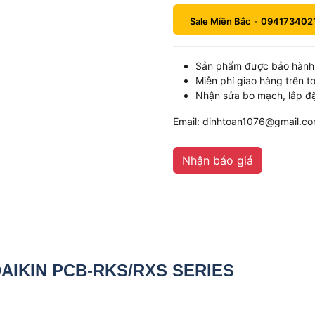
Sale Miền Bắc
-
094173402
Sản phẩm được bảo hành 
Miễn phí giao hàng trên t
Nhận sửa bo mạch, lắp đặ
Email: dinhtoan1076@gmail.c
Nhận báo giá
 DAIKIN PCB-RKS/RXS SERIES