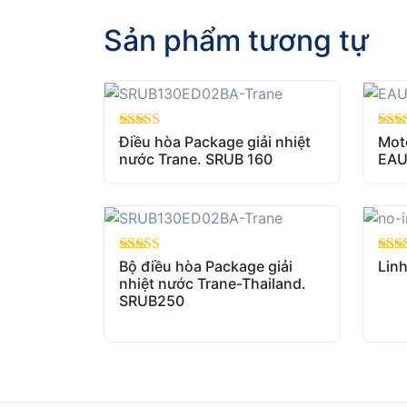
Sản phẩm tương tự
out of 5
Điều hòa Package giải nhiệt
out o
Mot
nước Trane. SRUB 160
EAU
out of 5
Bộ điều hòa Package giải
out o
Linh
nhiệt nước Trane-Thailand.
SRUB250