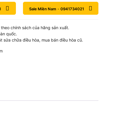
1
Sale Miền Nam
-
0941734021
theo chính sách của hãng sản xuất.
oàn quốc.
t sửa chữa điều hòa, mua bán điều hòa cũ.
om