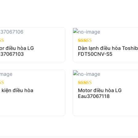
f 5
or điều hòa LG
out of 5
Dàn lạnh điều hòa Toshi
37067103
FDT50CNV-S5
f 5
 kiện điều hòa
out of 5
Motor điều hòa LG
Eau37067118