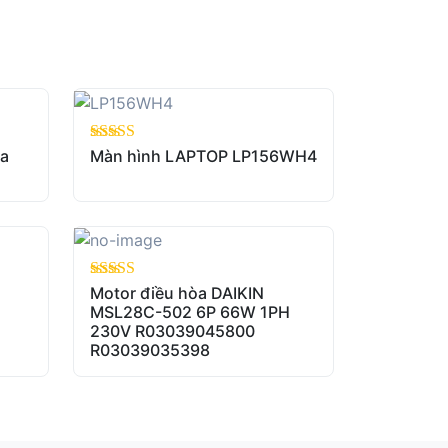
ba
out of 5
Màn hình LAPTOP LP156WH4
out of 5
Motor điều hòa DAIKIN
MSL28C-502 6P 66W 1PH
230V R03039045800
R03039035398