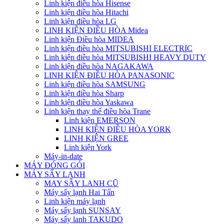
Linh kiện điều hòa Hisense
Linh kiện điều hòa Hitachi
Linh kiện điều hòa LG
LINH KIỆN ĐIỀU HÒA Midea
Linh kiện Điều hòa MIDEA
Linh kiện điều hòa MITSUBISHI ELECTRIC
Linh kiện điều hòa MITSUBISHI HEAVY DUTY
Linh kiện điều hòa NAGAKAWA
LINH KIỆN ĐIỀU HÒA PANASONIC
Linh kiện điều hòa SAMSUNG
Linh kiện điều hòa Sharp
Linh kiện điều hòa Yaskawa
Linh kiện thay thế điều hòa Trane
Linh kiện EMERSON
LINH KIỆN ĐIỀU HÒA YORK
LINH KIỆN GREE
Linh kiện York
Máy-in-date
MÁY ĐÓNG GÓI
MÁY SẤY LẠNH
MAY SÂY LANH CŨ
Máy sấy lạnh Hai Tấn
Linh kiện máy lạnh
Máy sấy lạnh SUNSAY
Máy sấy lanh TAKUDO