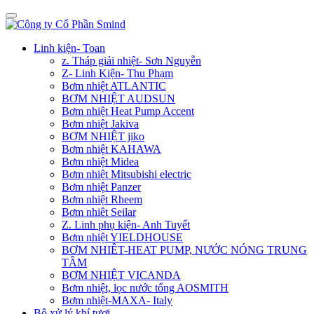
Linh kiện- Toan
z. Tháp giải nhiệt- Sơn Nguyễn
Z- Linh Kiện- Thu Phạm
Bơm nhiệt ATLANTIC
BƠM NHIỆT AUDSUN
Bơm nhiệt Heat Pump Accent
Bơm nhiệt Jakiva
BƠM NHIỆT jiko
Bơm nhiệt KAHAWA
Bơm nhiệt Midea
Bơm nhiệt Mitsubishi electric
Bơm nhiệt Panzer
Bơm nhiệt Rheem
Bơm nhiêt Seilar
Z. Linh phụ kiện- Anh Tuyết
Bơm nhiệt YIELDHOUSE
BƠM NHIÊT-HEAT PUMP, NƯỚC NÓNG TRUNG
TÂM
BƠM NHIỆT VICANDA
Bơm nhiệt, lọc nước tổng AOSMITH
Bơm nhiệt-MAXA- Italy
Bộ xử lý khí tươi