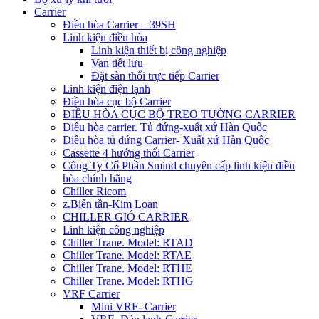
Carrier
Điều hòa Carrier – 39SH
Linh kiện điều hòa
Linh kiện thiết bị công nghiệp
Van tiết lưu
Đặt sàn thổi trực tiếp Carrier
Linh kiện điện lạnh
Điều hòa cục bộ Carrier
ĐIỀU HÒA CỤC BỘ TREO TƯỜNG CARRIER
Điều hòa carrier. Tủ đứng-xuất xứ Hàn Quốc
Điều hòa tủ đứng Carrier- Xuất xứ Hàn Quốc
Cassette 4 hướng thổi Carrier
Công Ty Cổ Phần Smind chuyên cấp linh kiện điều
hòa chính hãng
Chiller Ricom
z.Biến tần-Kim Loan
CHILLER GIÓ CARRIER
Linh kiện công nghiệp
Chiller Trane. Model: RTAD
Chiller Trane. Model: RTAE
Chiller Trane. Model: RTHE
Chiller Trane. Model: RTHG
VRF Carrier
Mini VRF- Carrier