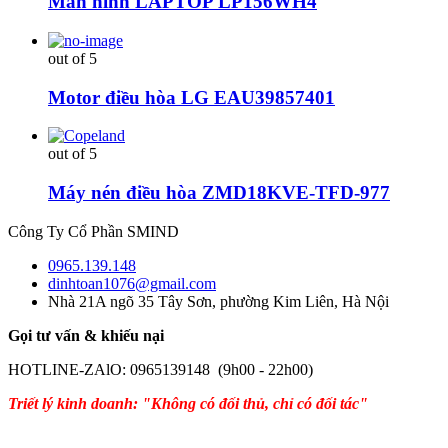
Màn hình LAPTOP LP156WH4
out of 5
Motor điều hòa LG EAU39857401
out of 5
Máy nén điều hòa ZMD18KVE-TFD-977
Công Ty Cổ Phần SMIND
0965.139.148
dinhtoan1076@gmail.com
Nhà 21A ngõ 35 Tây Sơn, phường Kim Liên, Hà Nội
Gọi tư vấn & khiếu nại
HOTLINE-ZAlO: 0965139148 (9h00 - 22h00)
Triết lý kinh doanh: "Không có đối thủ, chỉ có đối tác"