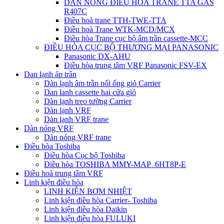
DÀN NÓNG ĐIỀU HÒA TRANE TTA GAS
R407C
Điều hoà trane TTH-TWE-TTA
Điều hoà Trane WTK-MCD/MCX
Điều hòa Trane cục bộ âm trần cassette-MCC
ĐIỀU HÒA CỤC BỘ THƯƠNG MẠI PANASONIC
Panasonic DX-AHU
Điều hòa trung tâm VRF Panasonic FSV-EX
Dan lạnh áp trần
Dàn lạnh âm trần nối ống gió Carrier
Dan lanh cassette hai cửa gió
Dàn lạnh treo tường Carrier
Dàn lạnh VRF
Dàn lạnh VRF trane
Dàn nóng VRF
Dàn nóng VRF trane
Điều hòa Toshiba
Điều hòa Cục bộ Toshiba
Điều hòa TOSHIBA MMY-MAP_6HT8P-E
Điều hoà trung tâm VRF
Linh kiện điều hòa
LINH KIỆN BƠM NHIỆT
Linh kiện điều hòa Carrier- Toshiba
Linh kiện điều hòa Daikin
Linh kiện điều hòa FULUKI