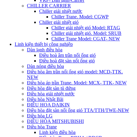
VRF- Dàn lạnh-Carrier
CHILLER CARRIER
Chiller giải nhiệt nước
Chiller Trane. Model: CGWP
Chiller giải nhiệt gió
Chiller giải nhiệt gió Model: RTAG
Chiller giải nhiệt gió. Model: SRUB
Chiller Trane Model: CGAT- NEW
Linh kiện thiết bị công nghiệp
Dàn lạnh điều hòa
Điều hoà âm trần nối ống gió
Điều hoà đặt sàn nối ống gió
Dàn nóng điều hòa
Điều hòa âm trần nối ống gió model: MCD-TTK.
NEW
Điều hòa áp trần Trane. Model: MCX- TTK- NEW
Điều hòa đặt sàn tủ đứng
Điều hòa giải nhiệt nước
Điều hòa Nhật Bãi
ĐIÊU HOA DAIKIN
Điều hòa đặt sàn nối ống gió TTA/TTH/TWE-NEW
Điều hòa LG
ĐIỀU HÒA MITSHUBISHI
Điều hòa Trane
Linh kiện điều hòa