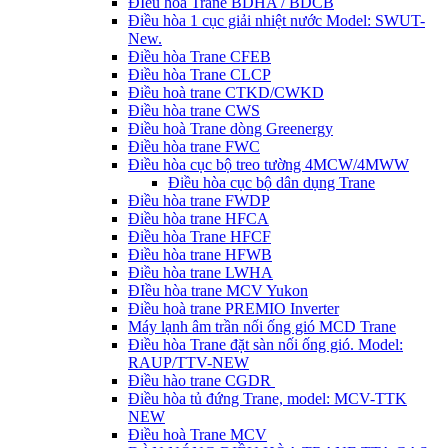
ĐIều hòa Trane BDHA / BDCB
Điều hòa 1 cục giải nhiệt nước Model: SWUT-
New.
Điều hòa Trane CFEB
Điều hòa Trane CLCP
Điều hoà trane CTKD/CWKD
Điều hòa trane CWS
Điều hoà Trane dòng Greenergy
Điều hòa trane FWC
Điều hòa cục bộ treo tường 4MCW/4MWW
Điều hòa cục bộ dân dụng Trane
Điều hòa trane FWDP
Điều hòa trane HFCA
Điều hòa Trane HFCF
Điều hòa trane HFWB
Điều hòa trane LWHA
ĐIều hòa trane MCV Yukon
Điều hoà trane PREMIO Inverter
Máy lạnh âm trần nối ống gió MCD Trane
Điều hòa Trane đặt sàn nối ống gió. Model:
RAUP/TTV-NEW
Điều hào trane CGDR
Điều hòa tủ đứng Trane, model: MCV-TTK
NEW
Điều hoà Trane MCV