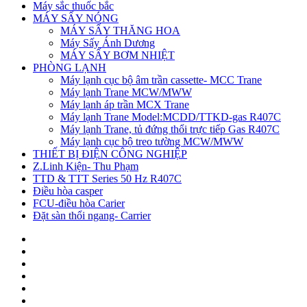
Máy sắc thuốc bắc
MÁY SẤY NÓNG
MÁY SẤY THĂNG HOA
Máy Sấy Ánh Dương
MÁY SẤY BƠM NHIỆT
PHÒNG LẠNH
Máy lạnh cục bộ âm trần cassette- MCC Trane
Máy lạnh Trane MCW/MWW
Máy lạnh áp trần MCX Trane
Máy lạnh Trane Model:MCDD/TTKD-gas R407C
Máy lạnh Trane, tủ đứng thổi trực tiếp Gas R407C
Máy lạnh cục bộ treo tường MCW/MWW
THIẾT BỊ ĐIỆN CÔNG NGHIỆP
Z.Linh Kiện- Thu Phạm
TTD & TTT Series 50 Hz R407C
Điều hòa casper
FCU-điều hòa Carier
Đặt sàn thổi ngang- Carrier