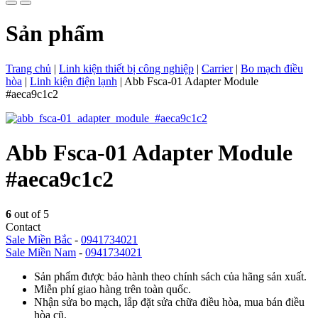
Sản phẩm
Trang chủ
|
Linh kiện thiết bị công nghiệp
|
Carrier
|
Bo mạch điều
hòa
|
Linh kiện điện lạnh
|
Abb Fsca-01 Adapter Module
#aeca9c1c2
Abb Fsca-01 Adapter Module
#aeca9c1c2
6
out of 5
Contact
Sale Miền Bắc
-
0941734021
Sale Miền Nam
-
0941734021
Sản phẩm được bảo hành theo chính sách của hãng sản xuất.
Miễn phí giao hàng trên toàn quốc.
Nhận sửa bo mạch, lắp đặt sửa chữa điều hòa, mua bán điều
hòa cũ.