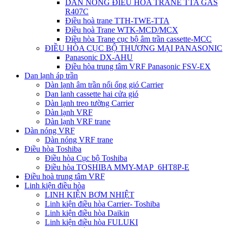
DÀN NÓNG ĐIỀU HÒA TRANE TTA GAS
R407C
Điều hoà trane TTH-TWE-TTA
Điều hoà Trane WTK-MCD/MCX
Điều hòa Trane cục bộ âm trần cassette-MCC
ĐIỀU HÒA CỤC BỘ THƯƠNG MẠI PANASONIC
Panasonic DX-AHU
Điều hòa trung tâm VRF Panasonic FSV-EX
Dan lạnh áp trần
Dàn lạnh âm trần nối ống gió Carrier
Dan lanh cassette hai cửa gió
Dàn lạnh treo tường Carrier
Dàn lạnh VRF
Dàn lạnh VRF trane
Dàn nóng VRF
Dàn nóng VRF trane
Điều hòa Toshiba
Điều hòa Cục bộ Toshiba
Điều hòa TOSHIBA MMY-MAP_6HT8P-E
Điều hoà trung tâm VRF
Linh kiện điều hòa
LINH KIỆN BƠM NHIỆT
Linh kiện điều hòa Carrier- Toshiba
Linh kiện điều hòa Daikin
Linh kiện điều hòa FULUKI