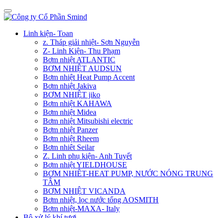
Linh kiện- Toan
z. Tháp giải nhiệt- Sơn Nguyễn
Z- Linh Kiện- Thu Phạm
Bơm nhiệt ATLANTIC
BƠM NHIỆT AUDSUN
Bơm nhiệt Heat Pump Accent
Bơm nhiệt Jakiva
BƠM NHIỆT jiko
Bơm nhiệt KAHAWA
Bơm nhiệt Midea
Bơm nhiệt Mitsubishi electric
Bơm nhiệt Panzer
Bơm nhiệt Rheem
Bơm nhiêt Seilar
Z. Linh phụ kiện- Anh Tuyết
Bơm nhiệt YIELDHOUSE
BƠM NHIÊT-HEAT PUMP, NƯỚC NÓNG TRUNG
TÂM
BƠM NHIỆT VICANDA
Bơm nhiệt, lọc nước tổng AOSMITH
Bơm nhiệt-MAXA- Italy
Bộ xử lý khí tươi