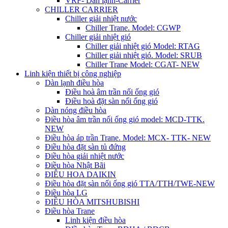
VRF- Dàn lạnh-Carrier
CHILLER CARRIER
Chiller giải nhiệt nước
Chiller Trane. Model: CGWP
Chiller giải nhiệt gió
Chiller giải nhiệt gió Model: RTAG
Chiller giải nhiệt gió. Model: SRUB
Chiller Trane Model: CGAT- NEW
Linh kiện thiết bị công nghiệp
Dàn lạnh điều hòa
Điều hoà âm trần nối ống gió
Điều hoà đặt sàn nối ống gió
Dàn nóng điều hòa
Điều hòa âm trần nối ống gió model: MCD-TTK.
NEW
Điều hòa áp trần Trane. Model: MCX- TTK- NEW
Điều hòa đặt sàn tủ đứng
Điều hòa giải nhiệt nước
Điều hòa Nhật Bãi
ĐIÊU HOA DAIKIN
Điều hòa đặt sàn nối ống gió TTA/TTH/TWE-NEW
Điều hòa LG
ĐIỀU HÒA MITSHUBISHI
Điều hòa Trane
Linh kiện điều hòa