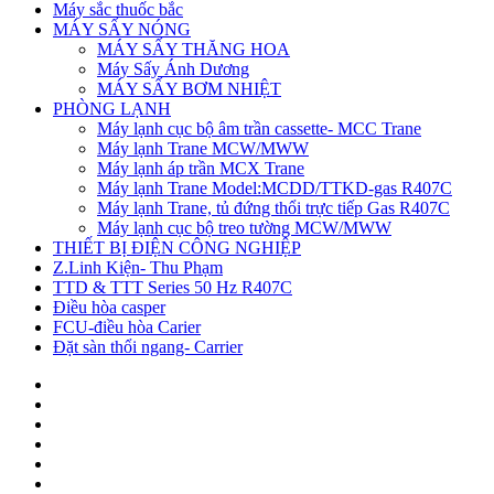
Máy sắc thuốc bắc
MÁY SẤY NÓNG
MÁY SẤY THĂNG HOA
Máy Sấy Ánh Dương
MÁY SẤY BƠM NHIỆT
PHÒNG LẠNH
Máy lạnh cục bộ âm trần cassette- MCC Trane
Máy lạnh Trane MCW/MWW
Máy lạnh áp trần MCX Trane
Máy lạnh Trane Model:MCDD/TTKD-gas R407C
Máy lạnh Trane, tủ đứng thổi trực tiếp Gas R407C
Máy lạnh cục bộ treo tường MCW/MWW
THIẾT BỊ ĐIỆN CÔNG NGHIỆP
Z.Linh Kiện- Thu Phạm
TTD & TTT Series 50 Hz R407C
Điều hòa casper
FCU-điều hòa Carier
Đặt sàn thổi ngang- Carrier