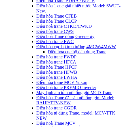
ĐIều hòa Trane BDHA / BDCB
Điều hòa 1 cục giải nhiệt nước Model: SWUT-
New.
Điều hòa Trane CFEB
Điều hòa Trane CLCP
Điều hoà trane CTKD/CWKD
Điều hòa trane CWS
Điều hoà Trane dòng Greenergy
Điều hòa trane FWC
Điều hòa cục bộ treo tường 4MCW/4MWW
Điều hòa cục bộ dân dụng Trane
Điều hòa trane FWDP
Điều hòa trane HFCA
Điều hòa Trane HFCF
Điều hòa trane HFWB
Điều hòa trane LWHA
ĐIều hòa trane MCV Yukon
Điều hoà trane PREMIO Inverter
Máy lạnh âm trần nối ống gió MCD Trane
Điều hòa Trane đặt sàn nối ống gió. Model:
RAUP/TTV-NEW
Điều hào trane CGDR
Điều hòa tủ đứng Trane, model: MCV-TTK
NEW
Điều hoà Trane MCV