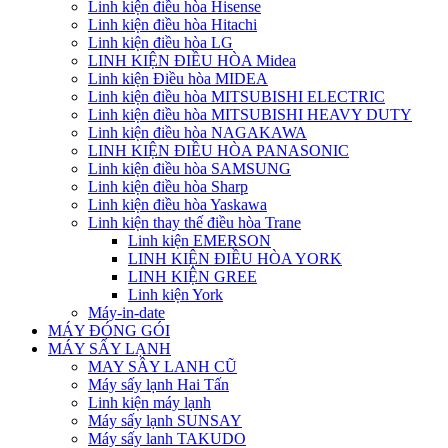
Linh kiện điều hòa Hisense
Linh kiện điều hòa Hitachi
Linh kiện điều hòa LG
LINH KIỆN ĐIỀU HÒA Midea
Linh kiện Điều hòa MIDEA
Linh kiện điều hòa MITSUBISHI ELECTRIC
Linh kiện điều hòa MITSUBISHI HEAVY DUTY
Linh kiện điều hòa NAGAKAWA
LINH KIỆN ĐIỀU HÒA PANASONIC
Linh kiện điều hòa SAMSUNG
Linh kiện điều hòa Sharp
Linh kiện điều hòa Yaskawa
Linh kiện thay thế điều hòa Trane
Linh kiện EMERSON
LINH KIỆN ĐIỀU HÒA YORK
LINH KIỆN GREE
Linh kiện York
Máy-in-date
MÁY ĐÓNG GÓI
MÁY SẤY LẠNH
MAY SÂY LANH CŨ
Máy sấy lạnh Hai Tấn
Linh kiện máy lạnh
Máy sấy lạnh SUNSAY
Máy sấy lanh TAKUDO