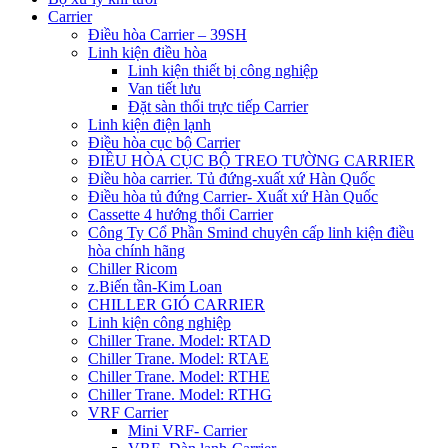
Carrier
Điều hòa Carrier – 39SH
Linh kiện điều hòa
Linh kiện thiết bị công nghiệp
Van tiết lưu
Đặt sàn thổi trực tiếp Carrier
Linh kiện điện lạnh
Điều hòa cục bộ Carrier
ĐIỀU HÒA CỤC BỘ TREO TƯỜNG CARRIER
Điều hòa carrier. Tủ đứng-xuất xứ Hàn Quốc
Điều hòa tủ đứng Carrier- Xuất xứ Hàn Quốc
Cassette 4 hướng thổi Carrier
Công Ty Cổ Phần Smind chuyên cấp linh kiện điều
hòa chính hãng
Chiller Ricom
z.Biến tần-Kim Loan
CHILLER GIÓ CARRIER
Linh kiện công nghiệp
Chiller Trane. Model: RTAD
Chiller Trane. Model: RTAE
Chiller Trane. Model: RTHE
Chiller Trane. Model: RTHG
VRF Carrier
Mini VRF- Carrier