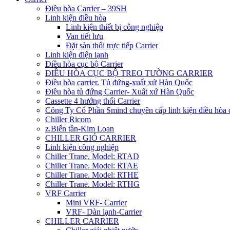
Điều hòa Carrier – 39SH
Linh kiện điều hòa
Linh kiện thiết bị công nghiệp
Van tiết lưu
Đặt sàn thổi trực tiếp Carrier
Linh kiện điện lạnh
Điều hòa cục bộ Carrier
ĐIỀU HÒA CỤC BỘ TREO TƯỜNG CARRIER
Điều hòa carrier. Tủ đứng-xuất xứ Hàn Quốc
Điều hòa tủ đứng Carrier- Xuất xứ Hàn Quốc
Cassette 4 hướng thổi Carrier
Công Ty Cổ Phần Smind chuyên cấp linh kiện điều hòa 
Chiller Ricom
z.Biến tần-Kim Loan
CHILLER GIÓ CARRIER
Linh kiện công nghiệp
Chiller Trane. Model: RTAD
Chiller Trane. Model: RTAE
Chiller Trane. Model: RTHE
Chiller Trane. Model: RTHG
VRF Carrier
Mini VRF- Carrier
VRF- Dàn lạnh-Carrier
CHILLER CARRIER