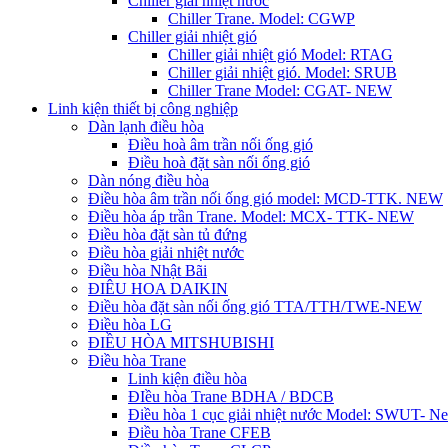
Chiller giải nhiệt nước
Chiller Trane. Model: CGWP
Chiller giải nhiệt gió
Chiller giải nhiệt gió Model: RTAG
Chiller giải nhiệt gió. Model: SRUB
Chiller Trane Model: CGAT- NEW
Linh kiện thiết bị công nghiệp
Dàn lạnh điều hòa
Điều hoà âm trần nối ống gió
Điều hoà đặt sàn nối ống gió
Dàn nóng điều hòa
Điều hòa âm trần nối ống gió model: MCD-TTK. NEW
Điều hòa áp trần Trane. Model: MCX- TTK- NEW
Điều hòa đặt sàn tủ đứng
Điều hòa giải nhiệt nước
Điều hòa Nhật Bãi
ĐIÊU HOA DAIKIN
Điều hòa đặt sàn nối ống gió TTA/TTH/TWE-NEW
Điều hòa LG
ĐIỀU HÒA MITSHUBISHI
Điều hòa Trane
Linh kiện điều hòa
ĐIều hòa Trane BDHA / BDCB
Điều hòa 1 cục giải nhiệt nước Model: SWUT- N
Điều hòa Trane CFEB