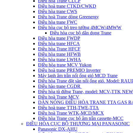
Điều hòa Trane CLCP
Điều hoà trane CTKD/CWKD
Điều hòa trane CWS
Điều hoà Trane dòng Greenergy
Điều hòa trane FWC
Điều hòa cục bộ treo tường 4MCW/4MWW
Điều hòa cục bộ dân dụng Trane
Điều hòa trane FWDP
Điều hòa trane HFCA
Điều hòa Trane HFCF
Điều hòa trane HFWB
Điều hòa trane LWHA
ĐIều hòa trane MCV Yukon
Điều hoà trane PREMIO Inverter
Máy lạnh âm trần nối ống gió MCD Trane
Điều hòa Trane đặt sàn nối ống gió. Model: R
Điều hào trane CGDR
Điều hòa tủ đứng Trane, model: MCV-TTK NEW
Điều hoà Trane MCV
DÀN NÓNG ĐIỀU HÒA TRANE TTA GAS R
Điều hoà trane TTH-TWE-TTA
Điều hoà Trane WTK-MCD/MCX
Điều hòa Trane cục bộ âm trần cassette-MCC
ĐIỀU HÒA CỤC BỘ THƯƠNG MẠI PANASONIC
Panasonic DX-AHU