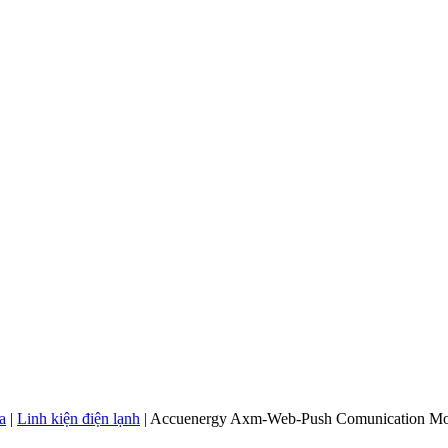
a
|
Linh kiện điện lạnh
|
Accuenergy Axm-Web-Push Comunication Mo