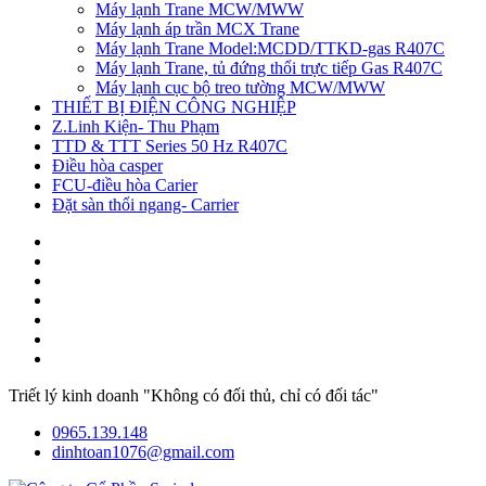
Máy lạnh Trane MCW/MWW
Máy lạnh áp trần MCX Trane
Máy lạnh Trane Model:MCDD/TTKD-gas R407C
Máy lạnh Trane, tủ đứng thổi trực tiếp Gas R407C
Máy lạnh cục bộ treo tường MCW/MWW
THIẾT BỊ ĐIỆN CÔNG NGHIỆP
Z.Linh Kiện- Thu Phạm
TTD & TTT Series 50 Hz R407C
Điều hòa casper
FCU-điều hòa Carier
Đặt sàn thổi ngang- Carrier
Triết lý kinh doanh "Không có đối thủ, chỉ có đối tác"
0965.139.148
dinhtoan1076@gmail.com