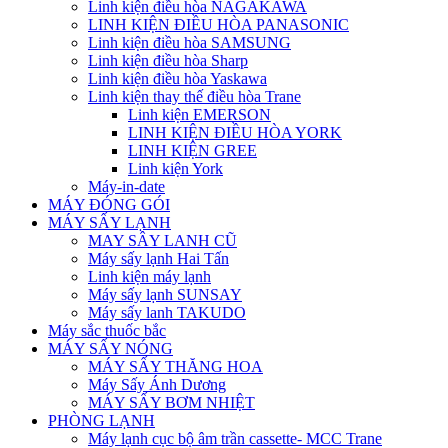
Linh kiện điều hòa NAGAKAWA
LINH KIỆN ĐIỀU HÒA PANASONIC
Linh kiện điều hòa SAMSUNG
Linh kiện điều hòa Sharp
Linh kiện điều hòa Yaskawa
Linh kiện thay thế điều hòa Trane
Linh kiện EMERSON
LINH KIỆN ĐIỀU HÒA YORK
LINH KIỆN GREE
Linh kiện York
Máy-in-date
MÁY ĐÓNG GÓI
MÁY SẤY LẠNH
MAY SÂY LANH CŨ
Máy sấy lạnh Hai Tấn
Linh kiện máy lạnh
Máy sấy lạnh SUNSAY
Máy sấy lanh TAKUDO
Máy sắc thuốc bắc
MÁY SẤY NÓNG
MÁY SẤY THĂNG HOA
Máy Sấy Ánh Dương
MÁY SẤY BƠM NHIỆT
PHÒNG LẠNH
Máy lạnh cục bộ âm trần cassette- MCC Trane