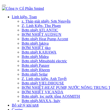
Linh kiện- Toan
z. Tháp giải nhiệt- Sơn Nguyễn
Z- Linh Kiện- Thu Phạm
Bơm nhiệt ATLANTIC
BƠM NHIỆT AUDSUN
Bơm nhiệt Heat Pump Accent
Bơm nhiệt Jakiva
BƠM NHIỆT jiko
Bơm nhiệt KAHAWA
Bơm nhiệt Midea
Bơm nhiệt Mitsubishi electric
Bơm nhiệt Panzer
Bơm nhiệt Rheem
Bơm nhiêt Seilar
Z. Linh phụ kiện- Anh Tuyết
Bơm nhiệt YIELDHOUSE
BƠM NHIÊT-HEAT PUMP, NƯỚC NÓNG TRUNG
BƠM NHIỆT VICANDA
Bơm nhiệt, lọc nước tổng AOSMITH
Bơm nhiệt-MAXA- Italy
Bộ xử lý khí tươi
Carrier