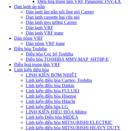
Điều hòa trung tâm VRF Panasonic FSV-EX
Dan lạnh áp trần
Dàn lạnh âm trần nối ống gió Carrier
Dan lanh cassette hai cửa gió
Dàn lạnh treo tường Carrier
Dàn lạnh VRF
Dàn lạnh VRF trane
Dàn nóng VRF
Dàn nóng VRF trane
Điều hòa Toshiba
Điều hòa Cục bộ Toshiba
Điều hòa TOSHIBA MMY-MAP_6HT8P-E
Điều hoà trung tâm VRF
Linh kiện điều hòa
LINH KIỆN BƠM NHIỆT
Linh kiện điều hòa Carrier- Toshiba
Linh kiện điều hòa Daikin
Linh kiện điều hòa FULUKI
Linh kiện điều hòa Hisense
Linh kiện điều hòa Hitachi
Linh kiện điều hòa LG
LINH KIỆN ĐIỀU HÒA Midea
Linh kiện Điều hòa MIDEA
Linh kiện điều hòa MITSUBISHI ELECTRIC
Linh kiện điều hòa MITSUBISHI HEAVY DUTY