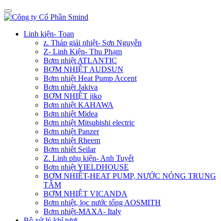
Linh kiện- Toan
z. Tháp giải nhiệt- Sơn Nguyễn
Z- Linh Kiện- Thu Phạm
Bơm nhiệt ATLANTIC
BƠM NHIỆT AUDSUN
Bơm nhiệt Heat Pump Accent
Bơm nhiệt Jakiva
BƠM NHIỆT jiko
Bơm nhiệt KAHAWA
Bơm nhiệt Midea
Bơm nhiệt Mitsubishi electric
Bơm nhiệt Panzer
Bơm nhiệt Rheem
Bơm nhiêt Seilar
Z. Linh phụ kiện- Anh Tuyết
Bơm nhiệt YIELDHOUSE
BƠM NHIÊT-HEAT PUMP, NƯỚC NÓNG TRUNG
TÂM
BƠM NHIỆT VICANDA
Bơm nhiệt, lọc nước tổng AOSMITH
Bơm nhiệt-MAXA- Italy
Bộ xử lý khí tươi