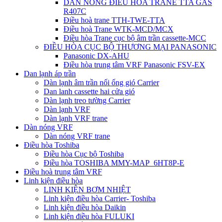
DÀN NÓNG ĐIỀU HÒA TRANE TTA GAS
R407C
Điều hoà trane TTH-TWE-TTA
Điều hoà Trane WTK-MCD/MCX
Điều hòa Trane cục bộ âm trần cassette-MCC
ĐIỀU HÒA CỤC BỘ THƯƠNG MẠI PANASONIC
Panasonic DX-AHU
Điều hòa trung tâm VRF Panasonic FSV-EX
Dan lạnh áp trần
Dàn lạnh âm trần nối ống gió Carrier
Dan lanh cassette hai cửa gió
Dàn lạnh treo tường Carrier
Dàn lạnh VRF
Dàn lạnh VRF trane
Dàn nóng VRF
Dàn nóng VRF trane
Điều hòa Toshiba
Điều hòa Cục bộ Toshiba
Điều hòa TOSHIBA MMY-MAP_6HT8P-E
Điều hoà trung tâm VRF
Linh kiện điều hòa
LINH KIỆN BƠM NHIỆT
Linh kiện điều hòa Carrier- Toshiba
Linh kiện điều hòa Daikin
Linh kiện điều hòa FULUKI