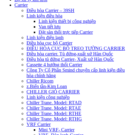
Carrier
Điều hòa Carrier – 39SH
Linh kiện điều hòa
Linh kiện thiết bị công nghiệp
Van tiết lưu
Đặt sàn thổi trực tiếp Carrier
Linh kiện điện lạnh
Điều hòa cục bộ Carrier
ĐIỀU HÒA CỤC BỘ TREO TƯỜNG CARRIER
Điều hòa carrier. Tủ đứng-xuất xứ Hàn Quốc
Điều hòa tủ đứng Carrier- Xuất xứ Hàn Quốc
Cassette 4 hướng thổi Carrier
Công Ty Cổ Phần Smind chuyên cấp linh kiện điều
hòa chính hãng
Chiller Ricom
z.Biến tần-Kim Loan
CHILLER GIÓ CARRIER
Linh kiện công nghiệp
Chiller Trane. Model: RTAD
Chiller Trane. Model: RTAE
Chiller Trane. Model: RTHE
Chiller Trane. Model: RTHG
VRF Carrier
Mini VRF- Carrier