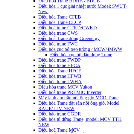
ĐIều hòa Trane BDHA / BDCB
Điều hòa 1 cục giải nhiệt nước Model: SWUT-
New.
Điều hòa Trane CFEB
Điều hòa Trane CLCP
Điều hoà trane CTKD/CWKD
Điều hòa trane CWS
Điều hoà Trane dòng Greenergy
Điều hòa trane FWC
Điều hòa cục bộ treo tường 4MCW/4MWW
Điều hòa cục bộ dân dụng Trane
Điều hòa trane FWDP
Điều hòa trane HFCA
Điều hòa Trane HFCF
Điều hòa trane HFWB
Điều hòa trane LWHA
ĐIều hòa trane MCV Yukon
Điều hoà trane PREMIO Inverter
Máy lạnh âm trần nối ống gió MCD Trane
Điều hòa Trane đặt sàn nối ống gió. Model:
RAUP/TTV-NEW
Điều hào trane CGDR
Điều hòa tủ đứng Trane, model: MCV-TTK
NEW
Điều hoà Trane MCV