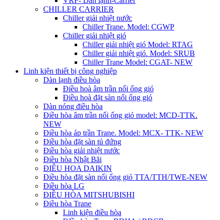
VRF- Dàn lạnh-Carrier
CHILLER CARRIER
Chiller giải nhiệt nước
Chiller Trane. Model: CGWP
Chiller giải nhiệt gió
Chiller giải nhiệt gió Model: RTAG
Chiller giải nhiệt gió. Model: SRUB
Chiller Trane Model: CGAT- NEW
Linh kiện thiết bị công nghiệp
Dàn lạnh điều hòa
Điều hoà âm trần nối ống gió
Điều hoà đặt sàn nối ống gió
Dàn nóng điều hòa
Điều hòa âm trần nối ống gió model: MCD-TTK.
NEW
Điều hòa áp trần Trane. Model: MCX- TTK- NEW
Điều hòa đặt sàn tủ đứng
Điều hòa giải nhiệt nước
Điều hòa Nhật Bãi
ĐIÊU HOA DAIKIN
Điều hòa đặt sàn nối ống gió TTA/TTH/TWE-NEW
Điều hòa LG
ĐIỀU HÒA MITSHUBISHI
Điều hòa Trane
Linh kiện điều hòa