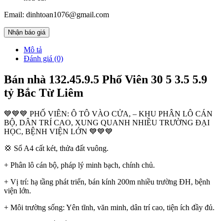
Email: dinhtoan1076@gmail.com
Nhận báo giá
Mô tả
Đánh giá (0)
Bán nhà 132.45.9.5 Phố Viên 30 5 3.5 5.9
tỷ Bắc Từ Liêm
💙💙💙 PHỐ VIÊN: Ô TÔ VÀO CỬA, – KHU PHÂN LÔ CÁN
BỘ, DÂN TRÍ CAO, XUNG QUANH NHIỀU TRƯỜNG ĐẠI
HỌC, BỆNH VIỆN LỚN 💙💙💙
💢 Sổ A4 cất két, thửa đất vuông.
+ Phân lô cán bộ, pháp lý minh bạch, chính chủ.
+ Vị trí: hạ tầng phát triển, bán kính 200m nhiều trường ĐH, bệnh
viện lớn.
+ Môi trường sống: Yên tĩnh, văn minh, dân trí cao, tiện ích đầy đủ.