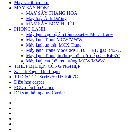
Máy sắc thuốc bắc
MÁY SẤY NÓNG
MÁY SẤY THĂNG HOA
Máy Sấy Ánh Dương
MÁY SẤY BƠM NHIỆT
PHÒNG LẠNH
Máy lạnh cục bộ âm trần cassette- MCC Trane
Máy lạnh Trane MCW/MWW
Máy lạnh áp trần MCX Trane
Máy lạnh Trane Model:MCDD/TTKD-gas R407C
Máy lạnh Trane, tủ đứng thổi trực tiếp Gas R407C
Máy lạnh cục bộ treo tường MCW/MWW
THIẾT BỊ ĐIỆN CÔNG NGHIỆP
Z.Linh Kiện- Thu Phạm
TTD & TTT Series 50 Hz R407C
Điều hòa casper
FCU-điều hòa Carier
Đặt sàn thổi ngang- Carrier