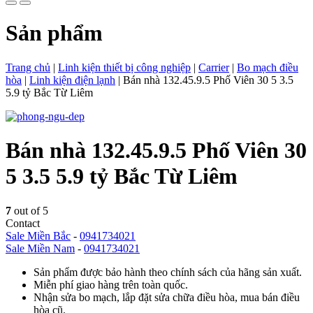
Sản phẩm
Trang chủ
|
Linh kiện thiết bị công nghiệp
|
Carrier
|
Bo mạch điều
hòa
|
Linh kiện điện lạnh
|
Bán nhà 132.45.9.5 Phố Viên 30 5 3.5
5.9 tỷ Bắc Từ Liêm
Bán nhà 132.45.9.5 Phố Viên 30
5 3.5 5.9 tỷ Bắc Từ Liêm
7
out of 5
Contact
Sale Miền Bắc
-
0941734021
Sale Miền Nam
-
0941734021
Sản phẩm được bảo hành theo chính sách của hãng sản xuất.
Miễn phí giao hàng trên toàn quốc.
Nhận sửa bo mạch, lắp đặt sửa chữa điều hòa, mua bán điều
hòa cũ.