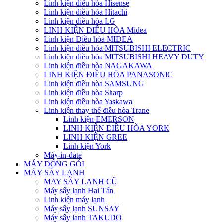
Linh kiện điều hòa Hisense
Linh kiện điều hòa Hitachi
Linh kiện điều hòa LG
LINH KIỆN ĐIỀU HÒA Midea
Linh kiện Điều hòa MIDEA
Linh kiện điều hòa MITSUBISHI ELECTRIC
Linh kiện điều hòa MITSUBISHI HEAVY DUTY
Linh kiện điều hòa NAGAKAWA
LINH KIỆN ĐIỀU HÒA PANASONIC
Linh kiện điều hòa SAMSUNG
Linh kiện điều hòa Sharp
Linh kiện điều hòa Yaskawa
Linh kiện thay thế điều hòa Trane
Linh kiện EMERSON
LINH KIỆN ĐIỀU HÒA YORK
LINH KIỆN GREE
Linh kiện York
Máy-in-date
MÁY ĐÓNG GÓI
MÁY SẤY LẠNH
MAY SÂY LANH CŨ
Máy sấy lạnh Hai Tấn
Linh kiện máy lạnh
Máy sấy lạnh SUNSAY
Máy sấy lanh TAKUDO