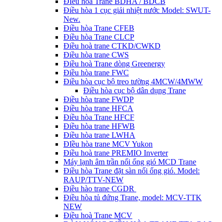
ĐIều hòa Trane BDHA / BDCB
Điều hòa 1 cục giải nhiệt nước Model: SWUT-
New.
Điều hòa Trane CFEB
Điều hòa Trane CLCP
Điều hoà trane CTKD/CWKD
Điều hòa trane CWS
Điều hoà Trane dòng Greenergy
Điều hòa trane FWC
Điều hòa cục bộ treo tường 4MCW/4MWW
Điều hòa cục bộ dân dụng Trane
Điều hòa trane FWDP
Điều hòa trane HFCA
Điều hòa Trane HFCF
Điều hòa trane HFWB
Điều hòa trane LWHA
ĐIều hòa trane MCV Yukon
Điều hoà trane PREMIO Inverter
Máy lạnh âm trần nối ống gió MCD Trane
Điều hòa Trane đặt sàn nối ống gió. Model:
RAUP/TTV-NEW
Điều hào trane CGDR
Điều hòa tủ đứng Trane, model: MCV-TTK
NEW
Điều hoà Trane MCV