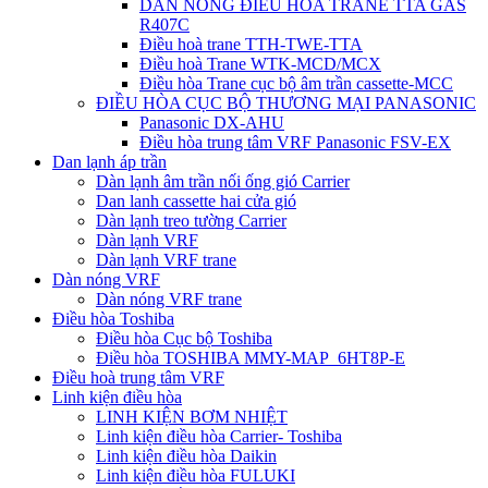
DÀN NÓNG ĐIỀU HÒA TRANE TTA GAS
R407C
Điều hoà trane TTH-TWE-TTA
Điều hoà Trane WTK-MCD/MCX
Điều hòa Trane cục bộ âm trần cassette-MCC
ĐIỀU HÒA CỤC BỘ THƯƠNG MẠI PANASONIC
Panasonic DX-AHU
Điều hòa trung tâm VRF Panasonic FSV-EX
Dan lạnh áp trần
Dàn lạnh âm trần nối ống gió Carrier
Dan lanh cassette hai cửa gió
Dàn lạnh treo tường Carrier
Dàn lạnh VRF
Dàn lạnh VRF trane
Dàn nóng VRF
Dàn nóng VRF trane
Điều hòa Toshiba
Điều hòa Cục bộ Toshiba
Điều hòa TOSHIBA MMY-MAP_6HT8P-E
Điều hoà trung tâm VRF
Linh kiện điều hòa
LINH KIỆN BƠM NHIỆT
Linh kiện điều hòa Carrier- Toshiba
Linh kiện điều hòa Daikin
Linh kiện điều hòa FULUKI