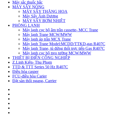
Máy sắc thuốc bắc
MÁY SẤY NÓNG
MÁY SẤY THĂNG HOA
Máy Sấy Ánh Dương
MÁY SẤY BƠM NHIỆT
PHÒNG LẠNH
Máy lạnh cục bộ âm trần cassette- MCC Trane
Máy lạnh Trane MCW/MWW
Máy lạnh áp trần MCX Trane
Máy lạnh Trane Model:MCDD/TTKD-gas R407C
Máy lạnh Trane, tủ đứng thổi trực tiếp Gas R407C
Máy lạnh cục bộ treo tường MCW/MWW
THIẾT BỊ ĐIỆN CÔNG NGHIỆP
Z.Linh Kiện- Thu Phạm
TTD & TTT Series 50 Hz R407C
Điều hòa casper
FCU-điều hòa Carier
Đặt sàn thổi ngang- Carrier