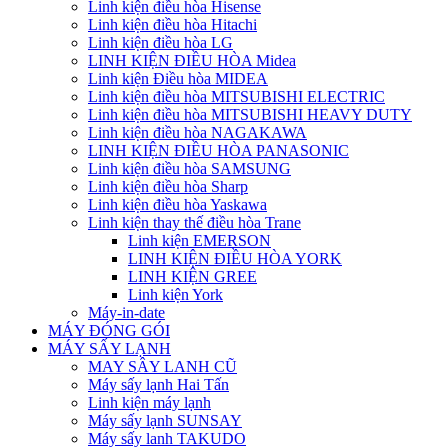
Linh kiện điều hòa Hisense
Linh kiện điều hòa Hitachi
Linh kiện điều hòa LG
LINH KIỆN ĐIỀU HÒA Midea
Linh kiện Điều hòa MIDEA
Linh kiện điều hòa MITSUBISHI ELECTRIC
Linh kiện điều hòa MITSUBISHI HEAVY DUTY
Linh kiện điều hòa NAGAKAWA
LINH KIỆN ĐIỀU HÒA PANASONIC
Linh kiện điều hòa SAMSUNG
Linh kiện điều hòa Sharp
Linh kiện điều hòa Yaskawa
Linh kiện thay thế điều hòa Trane
Linh kiện EMERSON
LINH KIỆN ĐIỀU HÒA YORK
LINH KIỆN GREE
Linh kiện York
Máy-in-date
MÁY ĐÓNG GÓI
MÁY SẤY LẠNH
MAY SÂY LANH CŨ
Máy sấy lạnh Hai Tấn
Linh kiện máy lạnh
Máy sấy lạnh SUNSAY
Máy sấy lanh TAKUDO