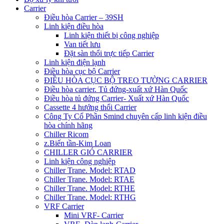
Carrier
Điều hòa Carrier – 39SH
Linh kiện điều hòa
Linh kiện thiết bị công nghiệp
Van tiết lưu
Đặt sàn thổi trực tiếp Carrier
Linh kiện điện lạnh
Điều hòa cục bộ Carrier
ĐIỀU HÒA CỤC BỘ TREO TƯỜNG CARRIER
Điều hòa carrier. Tủ đứng-xuất xứ Hàn Quốc
Điều hòa tủ đứng Carrier- Xuất xứ Hàn Quốc
Cassette 4 hướng thổi Carrier
Công Ty Cổ Phần Smind chuyên cấp linh kiện điều
hòa chính hãng
Chiller Ricom
z.Biến tần-Kim Loan
CHILLER GIÓ CARRIER
Linh kiện công nghiệp
Chiller Trane. Model: RTAD
Chiller Trane. Model: RTAE
Chiller Trane. Model: RTHE
Chiller Trane. Model: RTHG
VRF Carrier
Mini VRF- Carrier