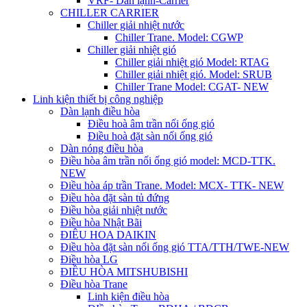
VRF- Dàn lạnh-Carrier
CHILLER CARRIER
Chiller giải nhiệt nước
Chiller Trane. Model: CGWP
Chiller giải nhiệt gió
Chiller giải nhiệt gió Model: RTAG
Chiller giải nhiệt gió. Model: SRUB
Chiller Trane Model: CGAT- NEW
Linh kiện thiết bị công nghiệp
Dàn lạnh điều hòa
Điều hoà âm trần nối ống gió
Điều hoà đặt sàn nối ống gió
Dàn nóng điều hòa
Điều hòa âm trần nối ống gió model: MCD-TTK.
NEW
Điều hòa áp trần Trane. Model: MCX- TTK- NEW
Điều hòa đặt sàn tủ đứng
Điều hòa giải nhiệt nước
Điều hòa Nhật Bãi
ĐIÊU HOA DAIKIN
Điều hòa đặt sàn nối ống gió TTA/TTH/TWE-NEW
Điều hòa LG
ĐIỀU HÒA MITSHUBISHI
Điều hòa Trane
Linh kiện điều hòa