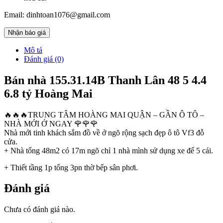
Email: dinhtoan1076@gmail.com
Nhận báo giá
Mô tả
Đánh giá (0)
Bán nhà 155.31.14B Thanh Lân 48 5 4.4
6.8 tỷ Hoàng Mai
🔥🔥🔥TRUNG TÂM HOÀNG MAI QUẬN – GẦN Ô TÔ –
NHÀ MỚI Ở NGAY 🌹🌹🌹
Nhà mới tinh khách sắm đồ về ở ngõ rộng sạch đẹp ô tô Vf3 đỗ
cửa.
+ Nhà tổng 48m2 có 17m ngõ chỉ 1 nhà mình sử dụng xe để 5 cái.
+ Thiết tầng 1p tổng 3pn thờ bếp sân phơi.
Đánh giá
Chưa có đánh giá nào.