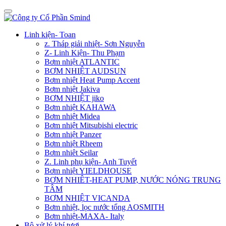
Linh kiện- Toan
z. Tháp giải nhiệt- Sơn Nguyễn
Z- Linh Kiện- Thu Phạm
Bơm nhiệt ATLANTIC
BƠM NHIỆT AUDSUN
Bơm nhiệt Heat Pump Accent
Bơm nhiệt Jakiva
BƠM NHIỆT jiko
Bơm nhiệt KAHAWA
Bơm nhiệt Midea
Bơm nhiệt Mitsubishi electric
Bơm nhiệt Panzer
Bơm nhiệt Rheem
Bơm nhiêt Seilar
Z. Linh phụ kiện- Anh Tuyết
Bơm nhiệt YIELDHOUSE
BƠM NHIÊT-HEAT PUMP, NƯỚC NÓNG TRUNG
TÂM
BƠM NHIỆT VICANDA
Bơm nhiệt, lọc nước tổng AOSMITH
Bơm nhiệt-MAXA- Italy
Bộ xử lý khí tươi