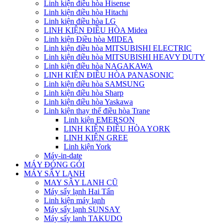
Linh kiện điều hòa Hisense
Linh kiện điều hòa Hitachi
Linh kiện điều hòa LG
LINH KIỆN ĐIỀU HÒA Midea
Linh kiện Điều hòa MIDEA
Linh kiện điều hòa MITSUBISHI ELECTRIC
Linh kiện điều hòa MITSUBISHI HEAVY DUTY
Linh kiện điều hòa NAGAKAWA
LINH KIỆN ĐIỀU HÒA PANASONIC
Linh kiện điều hòa SAMSUNG
Linh kiện điều hòa Sharp
Linh kiện điều hòa Yaskawa
Linh kiện thay thế điều hòa Trane
Linh kiện EMERSON
LINH KIỆN ĐIỀU HÒA YORK
LINH KIỆN GREE
Linh kiện York
Máy-in-date
MÁY ĐÓNG GÓI
MÁY SẤY LẠNH
MAY SÂY LANH CŨ
Máy sấy lạnh Hai Tấn
Linh kiện máy lạnh
Máy sấy lạnh SUNSAY
Máy sấy lanh TAKUDO