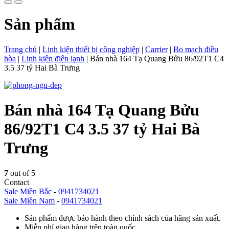
Sản phẩm
Trang chủ
|
Linh kiện thiết bị công nghiệp
|
Carrier
|
Bo mạch điều
hòa
|
Linh kiện điện lạnh
|
Bán nhà 164 Tạ Quang Bửu 86/92T1 C4
3.5 37 tỷ Hai Bà Trưng
Bán nhà 164 Tạ Quang Bửu
86/92T1 C4 3.5 37 tỷ Hai Bà
Trưng
7
out of 5
Contact
Sale Miền Bắc
-
0941734021
Sale Miền Nam
-
0941734021
Sản phẩm được bảo hành theo chính sách của hãng sản xuất.
Miễn phí giao hàng trên toàn quốc.