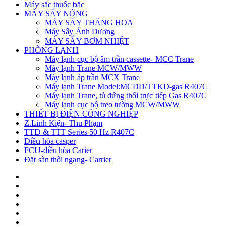
Máy sắc thuốc bắc
MÁY SẤY NÓNG
MÁY SẤY THĂNG HOA
Máy Sấy Ánh Dương
MÁY SẤY BƠM NHIỆT
PHÒNG LẠNH
Máy lạnh cục bộ âm trần cassette- MCC Trane
Máy lạnh Trane MCW/MWW
Máy lạnh áp trần MCX Trane
Máy lạnh Trane Model:MCDD/TTKD-gas R407C
Máy lạnh Trane, tủ đứng thổi trực tiếp Gas R407C
Máy lạnh cục bộ treo tường MCW/MWW
THIẾT BỊ ĐIỆN CÔNG NGHIỆP
Z.Linh Kiện- Thu Phạm
TTD & TTT Series 50 Hz R407C
Điều hòa casper
FCU-điều hòa Carier
Đặt sàn thổi ngang- Carrier