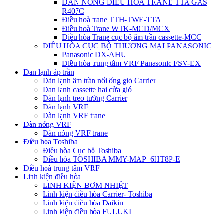
DÀN NÓNG ĐIỀU HÒA TRANE TTA GAS
R407C
Điều hoà trane TTH-TWE-TTA
Điều hoà Trane WTK-MCD/MCX
Điều hòa Trane cục bộ âm trần cassette-MCC
ĐIỀU HÒA CỤC BỘ THƯƠNG MẠI PANASONIC
Panasonic DX-AHU
Điều hòa trung tâm VRF Panasonic FSV-EX
Dan lạnh áp trần
Dàn lạnh âm trần nối ống gió Carrier
Dan lanh cassette hai cửa gió
Dàn lạnh treo tường Carrier
Dàn lạnh VRF
Dàn lạnh VRF trane
Dàn nóng VRF
Dàn nóng VRF trane
Điều hòa Toshiba
Điều hòa Cục bộ Toshiba
Điều hòa TOSHIBA MMY-MAP_6HT8P-E
Điều hoà trung tâm VRF
Linh kiện điều hòa
LINH KIỆN BƠM NHIỆT
Linh kiện điều hòa Carrier- Toshiba
Linh kiện điều hòa Daikin
Linh kiện điều hòa FULUKI