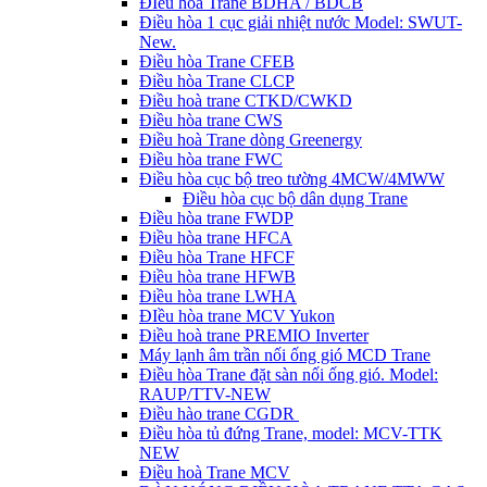
ĐIều hòa Trane BDHA / BDCB
Điều hòa 1 cục giải nhiệt nước Model: SWUT-
New.
Điều hòa Trane CFEB
Điều hòa Trane CLCP
Điều hoà trane CTKD/CWKD
Điều hòa trane CWS
Điều hoà Trane dòng Greenergy
Điều hòa trane FWC
Điều hòa cục bộ treo tường 4MCW/4MWW
Điều hòa cục bộ dân dụng Trane
Điều hòa trane FWDP
Điều hòa trane HFCA
Điều hòa Trane HFCF
Điều hòa trane HFWB
Điều hòa trane LWHA
ĐIều hòa trane MCV Yukon
Điều hoà trane PREMIO Inverter
Máy lạnh âm trần nối ống gió MCD Trane
Điều hòa Trane đặt sàn nối ống gió. Model:
RAUP/TTV-NEW
Điều hào trane CGDR
Điều hòa tủ đứng Trane, model: MCV-TTK
NEW
Điều hoà Trane MCV