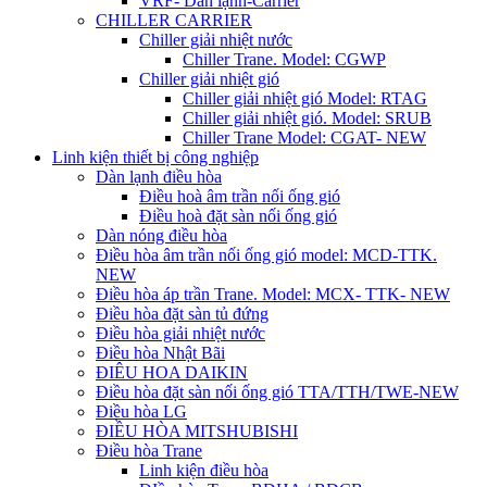
VRF- Dàn lạnh-Carrier
CHILLER CARRIER
Chiller giải nhiệt nước
Chiller Trane. Model: CGWP
Chiller giải nhiệt gió
Chiller giải nhiệt gió Model: RTAG
Chiller giải nhiệt gió. Model: SRUB
Chiller Trane Model: CGAT- NEW
Linh kiện thiết bị công nghiệp
Dàn lạnh điều hòa
Điều hoà âm trần nối ống gió
Điều hoà đặt sàn nối ống gió
Dàn nóng điều hòa
Điều hòa âm trần nối ống gió model: MCD-TTK.
NEW
Điều hòa áp trần Trane. Model: MCX- TTK- NEW
Điều hòa đặt sàn tủ đứng
Điều hòa giải nhiệt nước
Điều hòa Nhật Bãi
ĐIÊU HOA DAIKIN
Điều hòa đặt sàn nối ống gió TTA/TTH/TWE-NEW
Điều hòa LG
ĐIỀU HÒA MITSHUBISHI
Điều hòa Trane
Linh kiện điều hòa