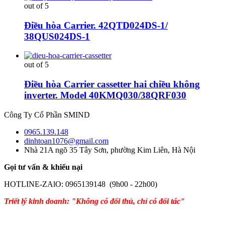
out of 5
Điều hòa Carrier. 42QTD024DS-1/
38QUS024DS-1
out of 5
Điều hòa Carrier cassetter hai chiều không
inverter. Model 40KMQ030/38QRF030
Công Ty Cổ Phần SMIND
0965.139.148
dinhtoan1076@gmail.com
Nhà 21A ngõ 35 Tây Sơn, phường Kim Liên, Hà Nội
Gọi tư vấn & khiếu nại
HOTLINE-ZAlO: 0965139148 (9h00 - 22h00)
Triết lý kinh doanh: "Không có đối thủ, chỉ có đối tác"