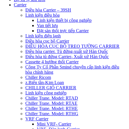
Carrier
Điều hòa Carrier – 39SH
Linh kiện điều hòa
Linh kiện thiết bị công nghiệp
Van tiết lưu
Đặt sàn thổi trực tiếp Carrier
Linh kiện điện lạnh
Điều hòa cục bộ Carrier
ĐIỀU HÒA CỤC BỘ TREO TƯỜNG CARRIER
Điều hòa carrier. Tủ đứng-xuất xứ Hàn Quốc
Điều hòa tủ đứng Carrier- Xuất xứ Hàn Quốc
Cassette 4 hướng thổi Carrier
Công Ty Cổ Phần Smind chuyên cấp linh kiện điều
hòa chính hãng
Chiller Ricom
z.Biến tần-Kim Loan
CHILLER GIÓ CARRIER
Linh kiện công nghiệp
Chiller Trane. Model: RTAD
Chiller Trane. Model: RTAE
Chiller Trane. Model: RTHE
Chiller Trane. Model: RTHG
VRF Carrier
Mini VRF- Carrier