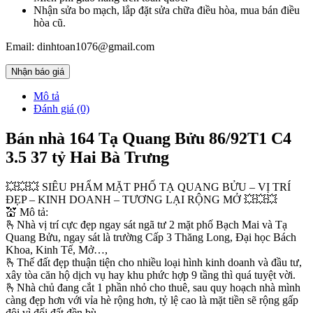
Nhận sửa bo mạch, lắp đặt sửa chữa điều hòa, mua bán điều
hòa cũ.
Email: dinhtoan1076@gmail.com
Nhận báo giá
Mô tả
Đánh giá (0)
Bán nhà 164 Tạ Quang Bửu 86/92T1 C4
3.5 37 tỷ Hai Bà Trưng
💥💥💥 SIÊU PHẨM MẶT PHỐ TẠ QUANG BỬU – VỊ TRÍ
ĐẸP – KINH DOANH – TƯƠNG LẠI RỘNG MỞ 💥💥💥
💒 Mô tả:
🫰Nhà vị trí cực đẹp ngay sát ngã tư 2 mặt phố Bạch Mai và Tạ
Quang Bửu, ngay sát là trường Cấp 3 Thăng Long, Đại học Bách
Khoa, Kinh Tế, Mở…,
🫰Thế đất đẹp thuận tiện cho nhiều loại hình kinh doanh và đầu tư,
xây tòa căn hộ dịch vụ hay khu phức hợp 9 tầng thì quá tuyệt vời.
🫰Nhà chủ đang cắt 1 phần nhỏ cho thuê, sau quy hoạch nhà mình
càng đẹp hơn với vỉa hè rộng hơn, tỷ lệ cao là mặt tiền sẽ rộng gấp
đôi vì đổi đất đền bù.