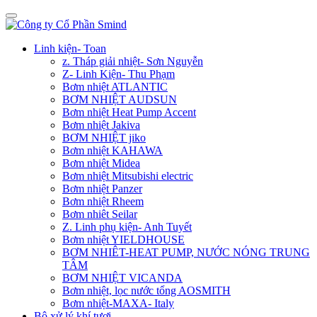
Linh kiện- Toan
z. Tháp giải nhiệt- Sơn Nguyễn
Z- Linh Kiện- Thu Phạm
Bơm nhiệt ATLANTIC
BƠM NHIỆT AUDSUN
Bơm nhiệt Heat Pump Accent
Bơm nhiệt Jakiva
BƠM NHIỆT jiko
Bơm nhiệt KAHAWA
Bơm nhiệt Midea
Bơm nhiệt Mitsubishi electric
Bơm nhiệt Panzer
Bơm nhiệt Rheem
Bơm nhiêt Seilar
Z. Linh phụ kiện- Anh Tuyết
Bơm nhiệt YIELDHOUSE
BƠM NHIÊT-HEAT PUMP, NƯỚC NÓNG TRUNG
TÂM
BƠM NHIỆT VICANDA
Bơm nhiệt, lọc nước tổng AOSMITH
Bơm nhiệt-MAXA- Italy
Bộ xử lý khí tươi